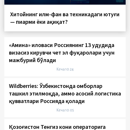
Хитойнинг илм-фан ва техникадаги ютуғи
— пиарми ёки ҳақиқат?
«Амина» иловаси Россиянинг 13 ҳудудида
визасиз кирувчи чет эл фуқаролари учун
мажбурий бўлади
Кеча 10:24
Wildberries: Ўзбекистонда омборлар
ташкил этилмоқда, аммо асосий логистика
қувватлари Россияда қолади
Кеча 10:05
Қозоғистон Тенгиз кони операторига