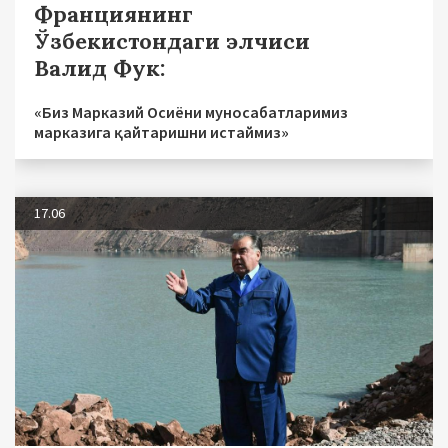
Франциянинг
Ўзбекистондаги элчиси
Валид Фук:
«Биз Марказий Осиёни муносабатларимиз
марказига қайтаришни истаймиз»
17.06