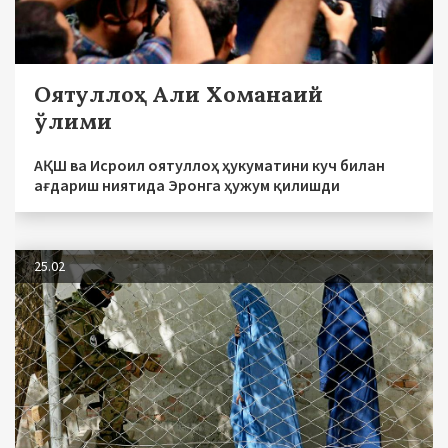
Оятуллоҳ Али Хоманаий
ўлими
АҚШ ва Исроил оятуллоҳ ҳукуматини куч билан
ағдариш ниятида Эронга ҳужум қилишди
25.02