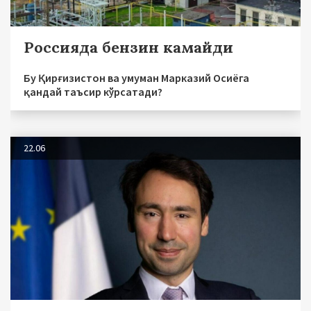
Россияда бензин камайди
Бу Қирғизистон ва умуман Марказий Осиёга
қандай таъсир кўрсатади?
22.06