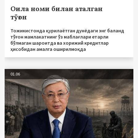
Оила номи билан аталган
тўғон
Тожикистонда қурилаётган дунёдаги энг баланд
тўғон мамлакатнинг ўз маблағлари етарли
бўлмаган шароитда ва хорижий кредитлар
ҳисобидан амалга оширилмоқда
01.06