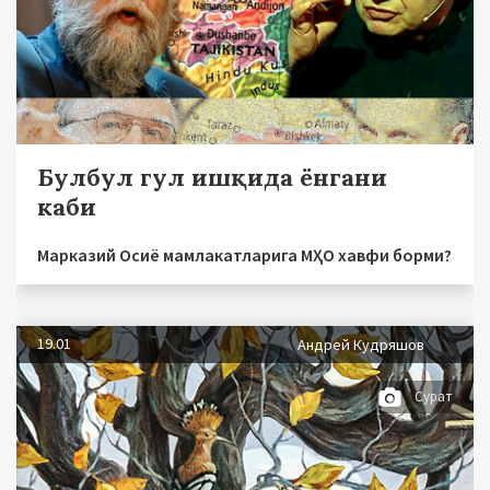
Булбул гул ишқида ёнгани
каби
Марказий Осиё мамлакатларига МҲО хавфи борми?
19.01
Андрей Кудряшов
Сурат