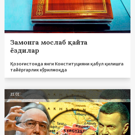
Замонга мослаб қайта
ёздилар
Қозоғистонда янги Конституцияни қабул қилишга
тайёргарлик кўрилмоқда
21.01