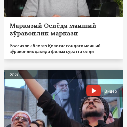
Марказий Осиёда маиший
зўравонлик маркази
Россиялик блогер Қозоғистондаги маиший
зўравонлик ҳақида фильм суратга олди
07.07
Видео