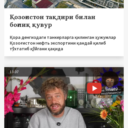
Қозоғистон тақдири билан
боғлиқ қувур
Қора денгиздаги танкерларга қилинган ҳужумлар
Қозоғистон нефть экспортини қандай қилиб
тўхтатиб қўйгани ҳақида
13.07
Видео