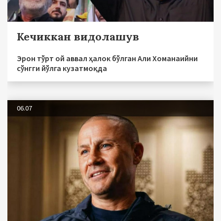
Кечиккан видолашув
Эрон тўрт ой аввал ҳалок бўлган Али Хоманаийни
сўнгги йўлга кузатмоқда
06.07