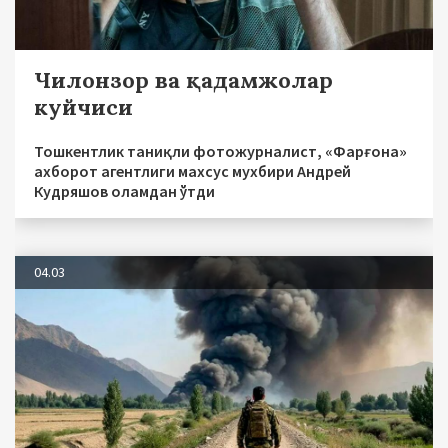
Чилонзор ва қадамжолар
куйчиси
Тошкентлик таниқли фотожурналист, «Фарғона»
ахборот агентлиги махсус мухбири Андрей
Кудряшов оламдан ўтди
04.03