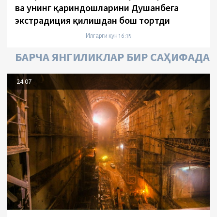
ва унинг қариндошларини Душанбега
экстрадиция қилишдан бош тортди
Илгарги кун 16:35
БАРЧА ЯНГИЛИКЛАР БИР САҲИФАДА
24.07