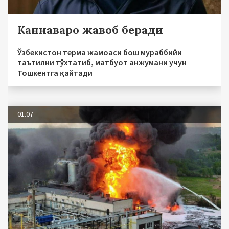
Каннаваро жавоб беради
Ўзбекистон терма жамоаси бош мураббийи
таътилни тўхтатиб, матбуот анжумани учун
Тошкентга қайтади
01.07