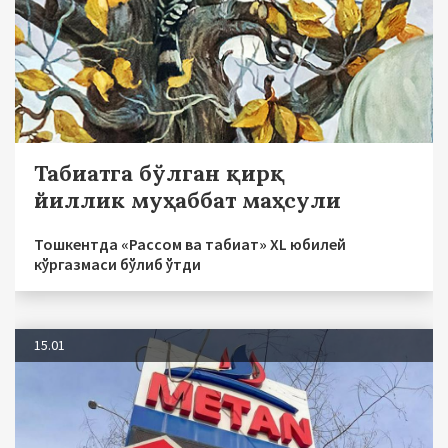
Табиатга бўлган қирқ
йиллик муҳаббат маҳсули
Тошкентда «Рассом ва табиат» XL юбилей
кўргазмаси бўлиб ўтди
15.01