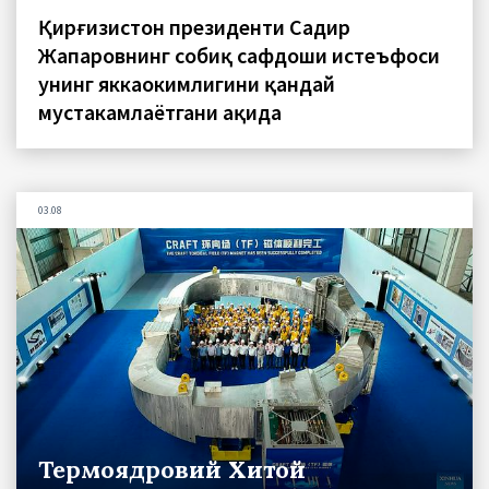
Қирғизистон президенти Садир
Жапаровнинг собиқ сафдоши истеъфоси
унинг яккаҳокимлигини қандай
мустаҳкамлаётгани ҳақида
03.08
Термоядровий Хитой