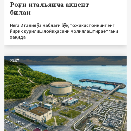
Роғун итальянча акцент
билан
Нега Италия ўз маблағи йўқ Тожикистоннинг энг
йирик қурилиш лойиҳасини молиялаштираётгани
ҳақида
23.07