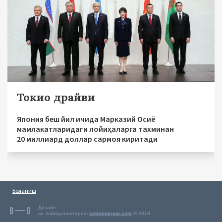
Токио драйви
Япония беш йил ичида Марказий Осиё
мамлакатларидаги лойиҳаларга тахминан
20 миллиард доллар сармоя киритади
Боғланиш
Дизайн
ва лойиҳалаштириш
baturingroup.com
© 2018