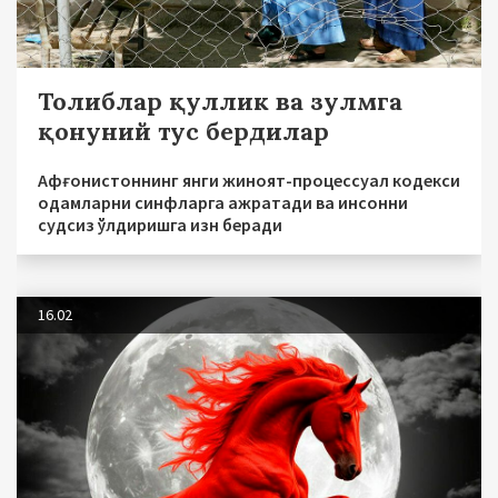
Толиблар қуллик ва зулмга
қонуний тус бердилар
Афғонистоннинг янги жиноят-процессуал кодекси
одамларни синфларга ажратади ва инсонни
судсиз ўлдиришга изн беради
16.02