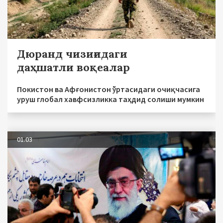
Дюранд чизиғидаги
даҳшатли воқеалар
Покистон ва Афғонистон ўртасидаги очиқчасига
уруш глобал хавфсизликка таҳдид солиши мумкин
01.03