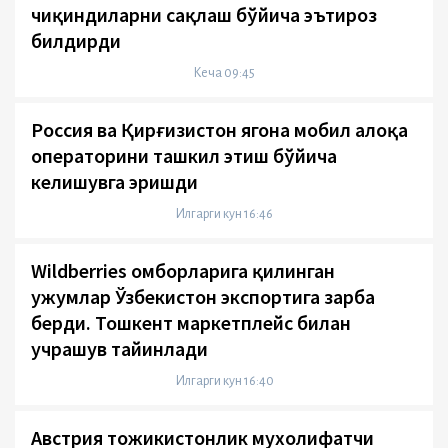
чиқиндиларни сақлаш бўйича эътироз
билдирди
Кеча 09:45
Россия ва Қирғизистон ягона мобил алоқа
операторини ташкил этиш бўйича
келишувга эришди
Илгарги кун 16:46
Wildberries омборларига қилинган
ҳужумлар Ўзбекистон экспортига зарба
берди. Тошкент маркетплейс билан
учрашув тайинлади
Илгарги кун 16:40
Австрия тожикистонлик мухолифатчи