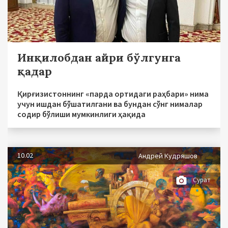
Инқилобдан айри бўлгунга
қадар
Қирғизистоннинг «парда ортидаги раҳбари» нима
учун ишдан бўшатилгани ва бундан сўнг нималар
содир бўлиши мумкинлиги ҳақида
10.02
Андрей Кудряшов
Сурат