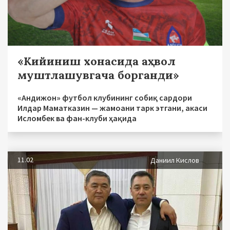
«Кийиниш хонасида аҳвол
муштлашувгача борганди»
«Андижон» футбол клубининг собиқ сардори
Илдар Маматказин — жамоани тарк этгани, акаси
Исломбек ва фан-клуби ҳақида
11.02
Даниил Кислов