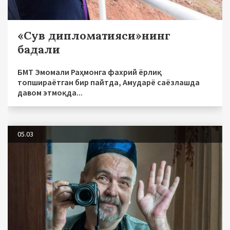
«Сув дипломатияси»нинг
бадали
БМТ Эмомали Раҳмонга фахрий ёрлиқ
топшираётган бир пайтда, Амударё саёзлашда
давом этмоқда...
05.03