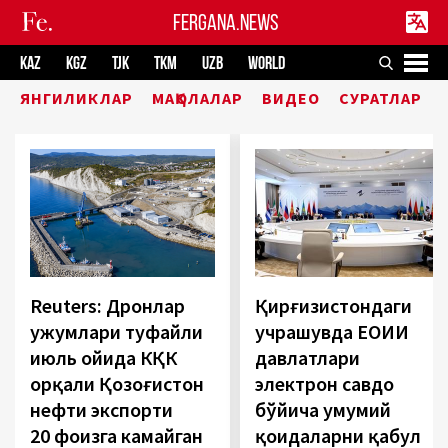
FERGANA.NEWS
KAZ
KGZ
TJK
TKM
UZB
WORLD
ЯНГИЛИКЛАР
МАҚОЛАЛАР
ВИДЕО
СУРАТЛАР
Reuters: Дронлар
Қирғизистондаги
ҳужумлари туфайли
учрашувда ЕОИИ
июль ойида КҚК
давлатлари
орқали Қозоғистон
электрон савдо
нефти экспорти
бўйича умумий
20 фоизга камайган
қоидаларни қабул