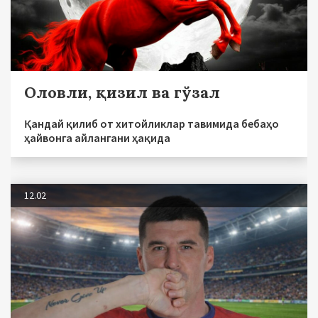
Оловли, қизил ва гўзал
Қандай қилиб от хитойликлар тавимида бебаҳо
ҳайвонга айлангани ҳақида
12.02