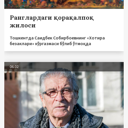
Ранглардаги қорақалпоқ
жилоси
Тошкентда Саидбек Собирбоевнинг «Хотира
безаклари» кўргазмаси бўлиб ўтмоқда
06.02