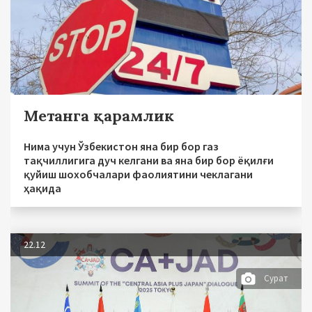
Метанга қарамлик
Нима учун Ўзбекистон яна бир бор газ
тақчиллигига дуч келгани ва яна бир бор ёқилғи
қуйиш шохобчалари фаолиятини чеклагани
ҳақида
22.12
Сурат