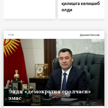
қилишга келишиб
олди
Даниил Кислов
07.08
Энди «демократия оролчаси»
эмас