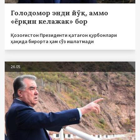
Голодомор энди йўқ, аммо
«ёрқин келажак» бор
Қозоғистон Президенти қатағон қурбонлари
ҳақида бирорта ҳам сўз ишлатмади
26.05