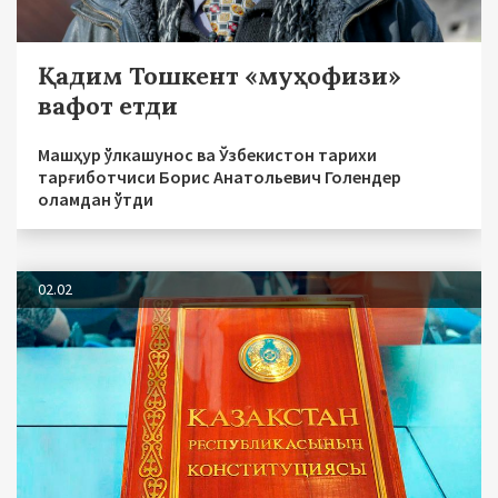
Қадим Тошкент «муҳофизи»
вафот етди
Машҳур ўлкашунос ва Ўзбекистон тарихи
тарғиботчиси Борис Анатольевич Голендер
оламдан ўтди
02.02