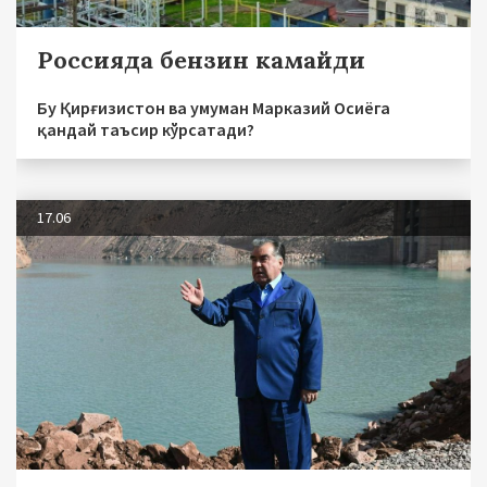
Россияда бензин камайди
Бу Қирғизистон ва умуман Марказий Осиёга
қандай таъсир кўрсатади?
17.06