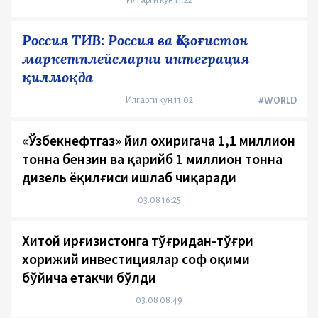
Илгарги кун 11:22
Россия ТИВ: Россия ва Қозоғистон
маркетплейсларни интеграция
қилмоқда
Илгарги кун 11:02
#WORLD
«Ўзбекнефтгаз» йил охиригача 1,1 миллион
тонна бензин ва қарийб 1 миллион тонна
дизель ёқилғиси ишлаб чиқаради
03.08 16:25
Хитой Қирғизистонга тўғридан-тўғри
хорижий инвестициялар соф оқими
бўйича етакчи бўлди
03.08 08:49