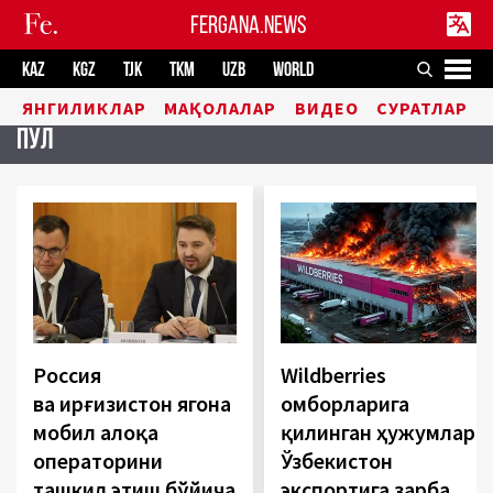
FERGANA.NEWS
KAZ
KGZ
TJK
TKM
UZB
WORLD
ЯНГИЛИКЛАР
МАҚОЛАЛАР
ВИДЕО
СУРАТЛАР
Пул
Россия
Wildberries
ва Қирғизистон ягона
омборларига
мобил алоқа
қилинган ҳужумлар
операторини
Ўзбекистон
ташкил этиш бўйича
экспортига зарба