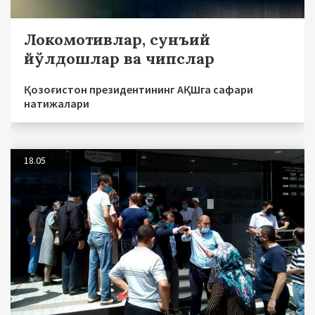
Локомотивлар, сунъий
йўлдошлар ва чипслар
Қозоғистон президентининг АҚШга сафари
натижалари
18.05