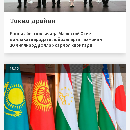
Токио драйви
Япония беш йил ичида Марказий Осиё
мамлакатларидаги лойиҳаларга тахминан
20 миллиард доллар сармоя киритади
18.12