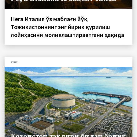
Нега Италия ўз маблағи йўқ
Тожикистоннинг энг йирик қурилиш
лойиҳасини молиялаштираётгани ҳақида
23.07
Қозоғистон тақдири билан боғлиқ