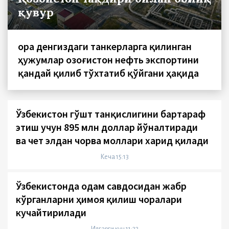
қувур
Қора денгиздаги танкерларга қилинган
ҳужумлар Қозоғистон нефть экспортини
қандай қилиб тўхтатиб қўйгани ҳақида
Ўзбекистон гўшт танқислигини бартараф
этиш учун 895 млн доллар йўналтиради
ва чет элдан чорва моллари харид қилади
Кеча 15:13
Ўзбекистонда одам савдосидан жабр
кўрганларни ҳимоя қилиш чоралари
кучайтирилади