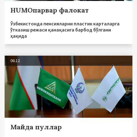
HUMOпарвар фалокат
Ўзбекистонда пенсияларни пластик карталарга
ўтказиш режаси қанақасига барбод бўлгани
ҳақида
06.12
Майда пуллар