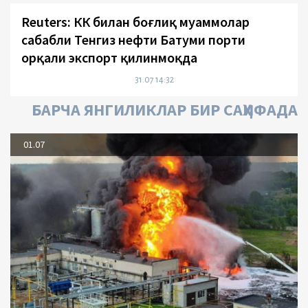
Reuters: КҚК билан боғлиқ муаммолар
сабабли Тенгиз нефти Батуми порти
орқали экспорт қилинмоқда
31.07 14:32
БАРЧА ЯНГИЛИКЛАР БИР САҲИФАДА
01.07