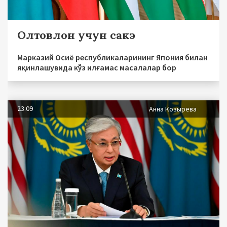
Олтовлон учун сакэ
Марказий Осиё республикаларининг Япония билан
яқинлашувида кўз илғамас масалалар бор
23.09
Анна Козырева