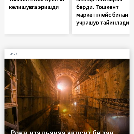
келишувга эришди
берди. Тошкент
маркетплейс билан
учрашув тайинлади
24.07
Роғун итальянча акцент билан