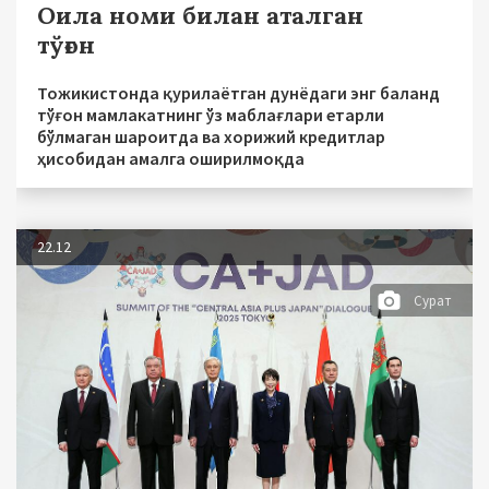
Оила номи билан аталган
тўғон
Тожикистонда қурилаётган дунёдаги энг баланд
тўғон мамлакатнинг ўз маблағлари етарли
бўлмаган шароитда ва хорижий кредитлар
ҳисобидан амалга оширилмоқда
22.12
Сурат