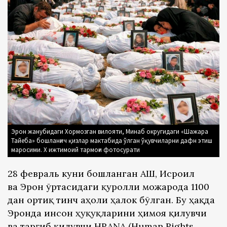
Эрон жанубидаги Хормозган вилояти, Минаб округидаги «Шажара
Тайеба» бошланғич қизлар мактабида ўлган ўқувчиларни дафн этиш
маросими. Х ижтимоий тармоғи фотосурати
28 февраль куни бошланган АҚШ, Исроил
ва Эрон ўртасидаги қуролли можарода 1100
дан ортиқ тинч аҳоли ҳалок бўлган. Бу ҳақда
Эронда инсон ҳуқуқларини ҳимоя қилувчи
ва тарғиб қилувчи
HRANA
(Human Rights