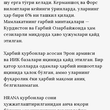
шу ерга тўғри келади. Керманшоҳ ва Форс
вилоятлари кейинги ўринларда, уларнинг
ҳар бири 6% ни ташкил қилади.
Мамлакатнинг ғарбий минтақалари —
Курдистон ва Ғарбий Озарбайжонда ҳам
сезиларли миқдорда ҳаво ҳужумлари қайд
этилган.
Ҳарбий қурбонлар асосан Эрон армияси
ва ИИҚК базалари яқинида қайд этилган. Бир
қатор ҳолларда одамлар ҳарбий иншоотлар
яқинида ҳалок бўлган, аммо уларнинг
фуқаролик ёки ҳарбий мақоми аниқ
белгиланмаган.
HRANA қурбонлар сони
ҳужжатлаштирилганидан анча юқори