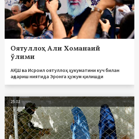
Оятуллоҳ Али Хоманаий
ўлими
АҚШ ва Исроил оятуллоҳ ҳукуматини куч билан
ағдариш ниятида Эронга ҳужум қилишди
25.02