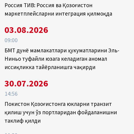
Россия ТИВ: Россия ва Қозоғистон
маркетплейсларни интеграция қилмоқда
03.08.2026
09:00
БМТ дунё мамлакатлари ҳукуматларини Эль-
Ниньо туфайли юзага келадиган аномал
иссиқликка тайёрланишга чақирди
30.07.2026
14:56
Покистон Қозоғистонга юкларни транзит
қилиш учун ўз портларидан фойдаланишни
таклиф қилди