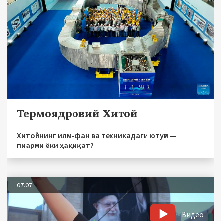
Термоядровий Хитой
Хитойнинг илм-фан ва техникадаги ютуғи —
пиарми ёки ҳақиқат?
07.07
Видео