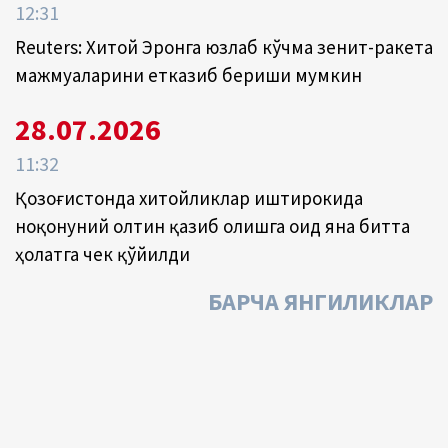
12:31
Reuters: Хитой Эронга юзлаб кўчма зенит-ракета
мажмуаларини етказиб бериши мумкин
28.07.2026
11:32
Қозоғистонда хитойликлар иштирокида
ноқонуний олтин қазиб олишга оид яна битта
ҳолатга чек қўйилди
БАРЧА ЯНГИЛИКЛАР