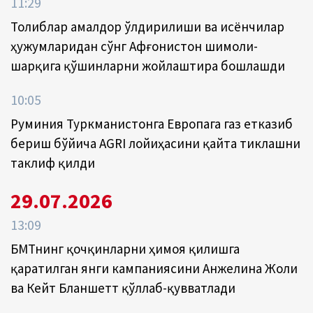
11:29
Толиблар амалдор ўлдирилиши ва исёнчилар
ҳужумларидан сўнг Афғонистон шимоли-
шарқига қўшинларни жойлаштира бошлашди
10:05
Руминия Туркманистонга Европага газ етказиб
бериш бўйича AGRI лойиҳасини қайта тиклашни
таклиф қилди
29.07.2026
13:09
БМТнинг қочқинларни ҳимоя қилишга
қаратилган янги кампаниясини Анжелина Жоли
ва Кейт Бланшетт қўллаб-қувватлади