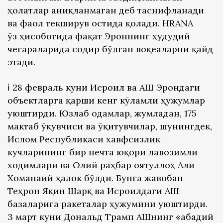
ҳолатлар аниқланмаган деб таснифланади
ва фаол текширув остида қолади. HRANA
ўз ҳисоботида фақат Эроннинг ҳудудий
чегараларида содир бўлган воқеаларни қайд
этади.
ℹ️ 28 февраль куни Исроил ва АҚШ Эрондаги
объектларга қарши кенг кўламли ҳужумлар
уюштирди. Юзлаб одамлар, жумладан, 175
мактаб ўқувчиси ва ўқитувчилар, шунингдек,
Ислом Республикаси хавфсизлик
кучларининг бир нечта юқори лавозимли
ходимлари ва Олий раҳбар оятуллоҳ Али
Хоманаий ҳалок бўлди. Бунга жавобан
Теҳрон Яқин Шарқ ва Исроилдаги АҚШ
базаларига ракеталар ҳужумини уюштирди.
3 март куни Дональд Трамп АҚШнинг «абадий