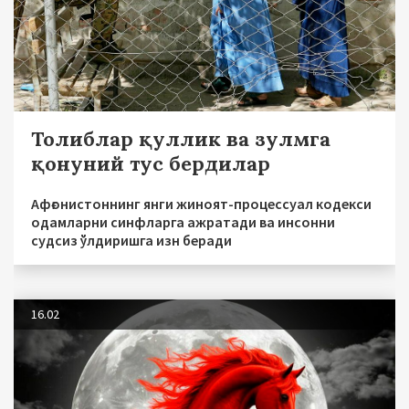
Толиблар қуллик ва зулмга
қонуний тус бердилар
Афғонистоннинг янги жиноят-процессуал кодекси
одамларни синфларга ажратади ва инсонни
судсиз ўлдиришга изн беради
16.02