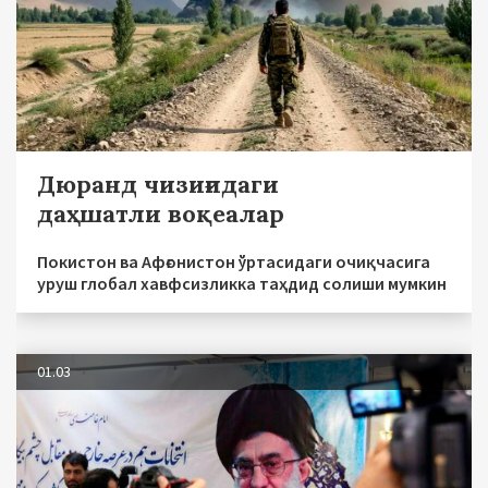
Дюранд чизиғидаги
даҳшатли воқеалар
Покистон ва Афғонистон ўртасидаги очиқчасига
уруш глобал хавфсизликка таҳдид солиши мумкин
01.03