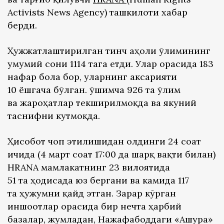
Activists News Agency) ташкилоти хабар
берди.
Ҳужжатлаштирилган тинч аҳоли ўлимининг
умумий сони 1114 тага етди. Улар орасида 183
нафар бола бор, уларнинг аксарияти
10 ёшгача бўлган. Қўшимча 926 та ўлим
ва жароҳатлар текширилмоқда ва якуний
таснифни кутмоқда.
Ҳисобот чоп этилишидан олдинги 24 соат
ичида (4 март соат 17:00 да шарқ вақти билан)
HRANA мамлакатнинг 23 вилоятида
51 та ҳодисада юз бергани ва камида 117
та ҳужумни қайд этган. Зарар кўрган
иншоотлар орасида бир нечта ҳарбий
базалар, жумладан, Нажафабоддаги «Ашура»