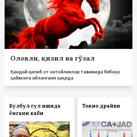
Оловли, қизил ва гўзал
Қандай қилиб от хитойликлар тавимида бебаҳо
ҳайвонга айлангани ҳақида
Булбул гул ишқида
Токио драйви
ёнгани каби