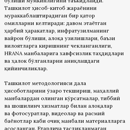
бўлиши мумкинлигини таъкидлайди.
Ташкилот ҳисоб-китоб жараёнини
мураккаблаштирадиган бир қатор
омилларни келтиради: давом этаётган
ҳарбий ҳаракатлар, инфратузилманинг
вайрон бўлиши, алоқа узилишлари, баъзи
вилоятларга киришнинг чекланганлиги,
HRANA манбаларига хавфсизлик таҳдидлари
ва ҳалок бўлганларни аниқлашдаги
қийинчиликлар.
Ташкилот методологияси дала
ҳисоботларини ўзаро текшириш, маҳаллий
манбалардан олинган кўрсатмалар, тиббий
ва шошилинч хизматлар билан алоқалар
ва фотосуратлар, видеолар ва расмий
баёнотлар каби очиқ манбали материалларга
асосланган. Етарлича тасдиқланмаган