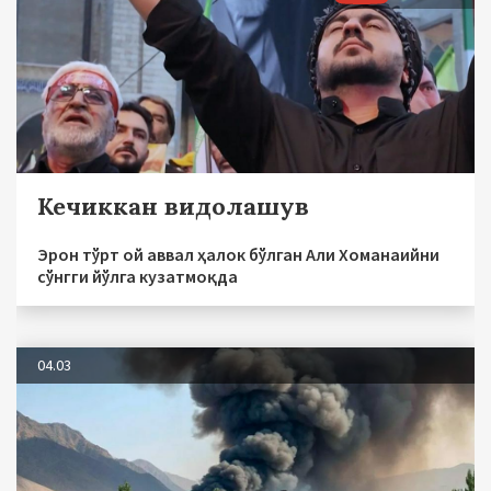
Кечиккан видолашув
Эрон тўрт ой аввал ҳалок бўлган Али Хоманаийни
сўнгги йўлга кузатмоқда
04.03