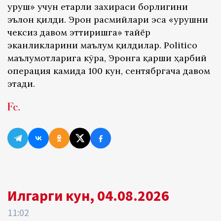
уруш» учун етарли захираси борлигини
эълон қилди. Эрон расмийлари эса «урушни
чексиз давом эттиришга» тайёр
эканликларини маълум қилдилар. Politico
маълумотларига кўра, Эронга қарши ҳарбий
операция камида 100 кун, сентябргача давом
этади.
Илгарги кун, 04.08.2026
11:02