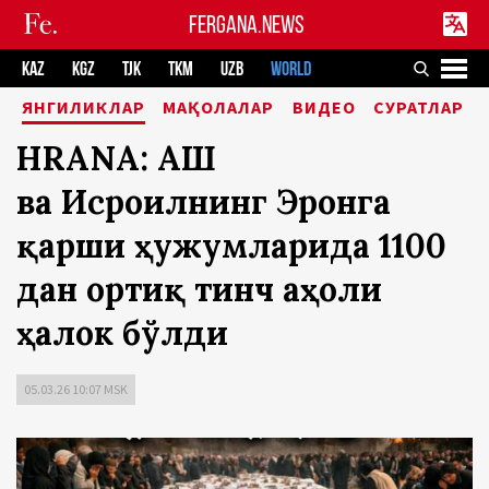
FERGANA.NEWS
KAZ
KGZ
TJK
TKM
UZB
WORLD
ЯНГИЛИКЛАР
МАҚОЛАЛАР
ВИДЕО
СУРАТЛАР
HRANA: АҚШ
ва Исроилнинг Эронга
қарши ҳужумларида 1100
дан ортиқ тинч аҳоли
ҳалок бўлди
05.03.26 10:07 MSK