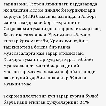
гарнизони, Теҳрон яқинидаги Вардавардда
жойлашган Ислом инқилоби қўриқчилари
корпуси (ИИҚК) базаси ва Қазвиндаги Алборз
саноат шаҳарчаси бор. Теҳроннинг
Соҳреварди туманидаги жарроҳлик маркази,
Баасат касалхонаси, Урмиядаги «Эсмат»
қизлар ўрта мактаби, Урмия қон қуйиш
ташкилоти ва бошқа бир қанча
муассасаларга ҳам зарар етказилган.
Халқаро гуманитар ҳуқуққа кўра, тиббиёт
муассасалари, мактаблар ва диний
масканлар махсус ҳимоядан фойдаланади
ва қонуний ҳарбий нишонлар бўлиши
мумкин эмас.
Теҳрон вилояти энг кўп зарар кўрган бўлиб,
барча қайд этилган ҳужумларнинг 34%