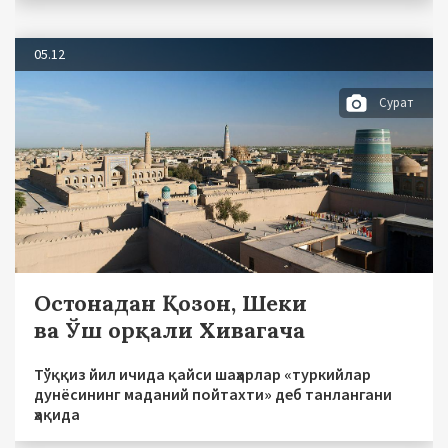
05.12
Сурат
Остонадан Қозон, Шеки
ва Ўш орқали Хивагача
Тўққиз йил ичида қайси шаҳарлар «туркийлар
дунёсининг маданий пойтахти» деб танлангани
ҳақида