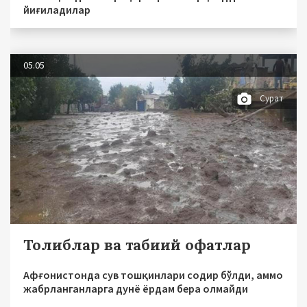
йиғиладилар
05.05
Сурат
Толиблар ва табиий офатлар
Афғонистонда сув тошқинлари содир бўлди, аммо
жабрланганларга дунё ёрдам бера олмайди