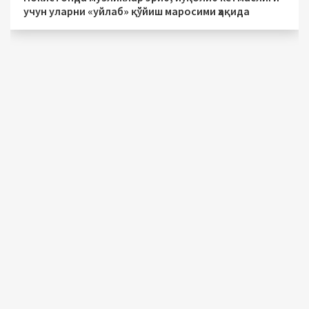
учун уларни «уйлаб» қўйиш маросими ҳақида