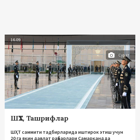
16.09
Сурат
ШҲТ. Ташрифлар
ШҲТ саммити тадбирларида иштирок этиш учун
20 га яқин давлат раҳбарлари Самарқандда