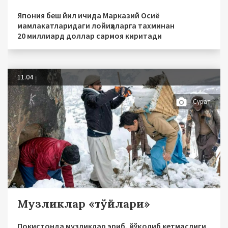
Япония беш йил ичида Марказий Осиё
мамлакатларидаги лойиҳаларга тахминан
20 миллиард доллар сармоя киритади
11.04
Сурат
Музликлар «тўйлари»
Покистонда музликлар эриб, йўқолиб кетмаслиги