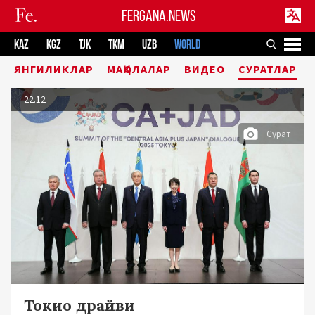
FERGANA.NEWS
KAZ
KGZ
TJK
TKM
UZB
WORLD
ЯНГИЛИКЛАР
МАҚОЛАЛАР
ВИДЕО
СУРАТЛАР
22.12
Сурат
Токио драйви