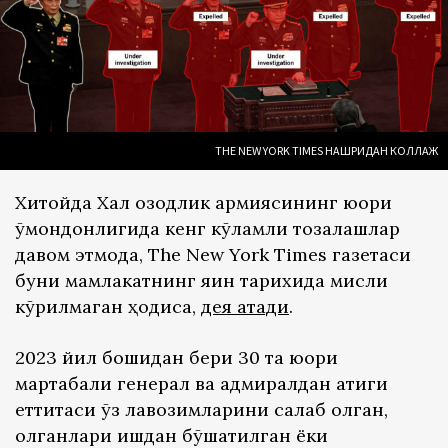
THE NEW YORK TIMES НАШРИДАН КОЛЛАЖ
Хитойда Халқ озодлик армиясининг юқори
қўмондонлигида кенг кўламли тозалашлар
давом этмоқда, The New York Times газетаси
буни мамлакатнинг яқин тарихида мисли
кўрилмаган ҳодиса,
дея атади
.
2023 йил бошидан бери 30 та юқори
мартабали генерал ва адмиралдан атиги
еттитаси ўз лавозимларини сақлаб қолган,
қолганлари ишдан бўшатилган ёки