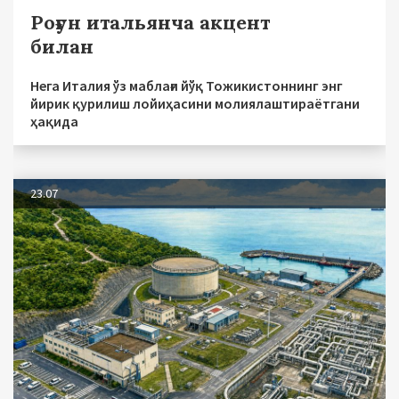
Роғун итальянча акцент
билан
Нега Италия ўз маблағи йўқ Тожикистоннинг энг
йирик қурилиш лойиҳасини молиялаштираётгани
ҳақида
23.07