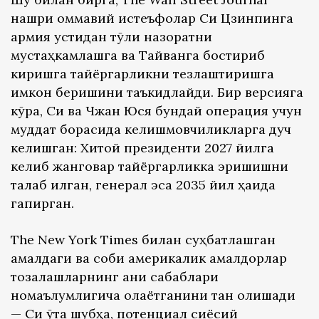
нашри оммавий истеъфолар Си Цзинпинга
армия устидан тўлиқ назоратни
мустаҳкамлашга ва Тайванга бостириб
киришга тайёргарликни тезлаштиришга
имкон беришини таъкидлайди. Бир версияга
кўра, Си ва Чжан Юся бундай операция учун
муддат борасида келишмовчиликларга дуч
келишган: Хитой президенти 2027 йилга
келиб жанговар тайёргарликка эришишни
талаб қилган, генерал эса 2035 йил ҳақида
гапирган.
The New York Times билан суҳбатлашган
амалдаги ва собиқ америкалик амалдорлар
тозалашларнинг аниқ сабаблари
номаълумлигича қолаётганини тан олишади
— Си ўта шубҳа, потенциал сиёсий