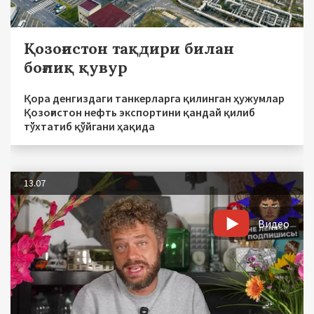
Қозоғистон тақдири билан
боғлиқ қувур
Қора денгиздаги танкерларга қилинган ҳужумлар
Қозоғистон нефть экспортини қандай қилиб
тўхтатиб қўйгани ҳақида
13.07
Видео