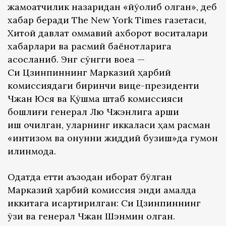
жамоатчилик назаридан «йўқолиб қолган», деб
хабар беради The New York Times газетаси,
Хитой давлат оммавий ахборот воситалари
хабарлари ва расмий баёнотларига
асосланиб. Энг сўнгги воқеа —
Си Цзинпиннинг Марказий ҳарбий
комиссиядаги биринчи вице-президенти
Чжан Юся ва Қўшма штаб комиссияси
бошлиғи генерал Лю Чжэнлига қарши
иш очилган, уларнинг иккаласи ҳам расман
«интизом ва қонунни жиддий бузиш»да гумон
қилинмоқда.
Одатда етти аъзодан иборат бўлган
Марказий ҳарбий комиссия энди амалда
иккитага қисқартирилган: Си Цзинпиннинг
ўзи ва генерал Чжан Шэнмин қолган.