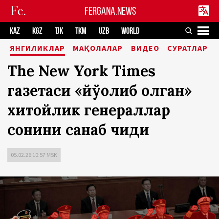
FERGANA.NEWS
KAZ
KGZ
TJK
TKM
UZB
WORLD
ЯНГИЛИКЛАР
МАҚОЛАЛАР
ВИДЕО
СУРАТЛАР
The New York Times
газетаси «йўқолиб қолган»
хитойлик генераллар
сонини санаб чиқди
05.02.26 10:57 MSK