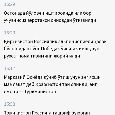
16:29
Остонада йўловчи иштирокида илк бор
учувчисиз аэротакси синовдан ўтказилди
16:23
Қирғизистон Россиялик альпинист аёли ҳалок
бўлганидан сўнг Победа чўққисига чиқиш учун
рухсатнома тизимини жорий қилди
16:17
Марказий Осиёда кўчиб ўтиш учун энг яхши
мамлакат деб Қозоғистон тан олинди, энг
ёмони — Туркманистон
15:58
Тожикистон Россияга ташриф буюрган