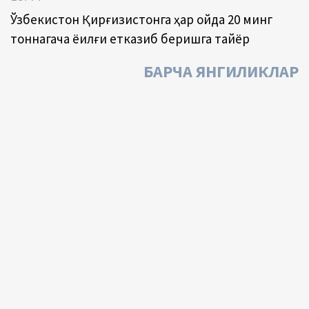
Ўзбекистон Қирғизистонга ҳар ойда 20 минг
тоннагача ёқилғи етказиб беришга тайёр
БАРЧА ЯНГИЛИКЛАР