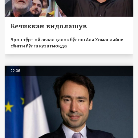
Кечиккан видолашув
Эрон тўрт ой аввал ҳалок бўлган Али Хоманаийни
сўнгги йўлга кузатмоқда
22.06