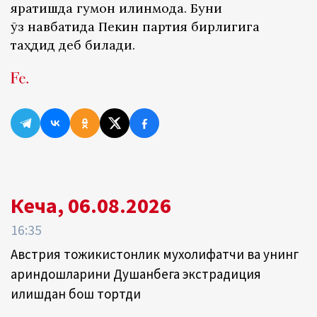
яратишда гумон қилинмоқда. Буни
ўз навбатида Пекин партия бирлигига
таҳдид деб билади.
Кеча, 06.08.2026
16:35
Австрия тожикистонлик мухолифатчи ва унинг
қариндошларини Душанбега экстрадиция
қилишдан бош тортди