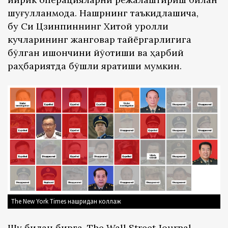
шуғулланмоқда. Нашрнинг таъкидлашича,
бу Си Цзинпиннинг Хитой қуролли
кучларининг жанговар тайёргарлигига
бўлган ишончини йўқотиши ва ҳарбий
раҳбариятда бўшлиқ яратиши мумкин.
The New York Times нашридан коллаж
Шу билан бирга, The Wall Street Journal