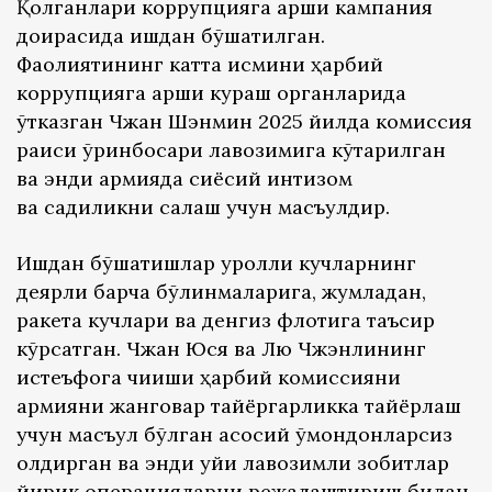
Қолганлари коррупцияга қарши кампания
доирасида ишдан бўшатилган.
Фаолиятининг катта қисмини ҳарбий
коррупцияга қарши кураш органларида
ўтказган Чжан Шэнмин 2025 йилда комиссия
раиси ўринбосари лавозимига кўтарилган
ва энди армияда сиёсий интизом
ва садиқликни сақлаш учун масъулдир.
Ишдан бўшатишлар қуролли кучларнинг
деярли барча бўлинмаларига, жумладан,
ракета кучлари ва денгиз флотига таъсир
кўрсатган. Чжан Юся ва Лю Чжэнлининг
истеъфога чиқиши ҳарбий комиссияни
армияни жанговар тайёргарликка тайёрлаш
учун масъул бўлган асосий қўмондонларсиз
қолдирган ва энди қуйи лавозимли зобитлар
йирик операцияларни режалаштириш билан