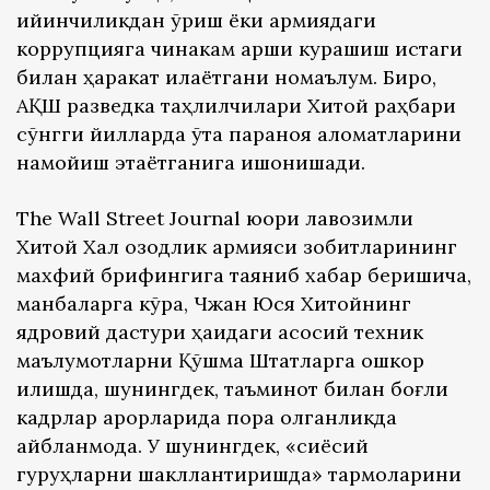
қийинчиликдан қўрқиш ёки армиядаги
коррупцияга чинакам қарши курашиш истаги
билан ҳаракат қилаётгани номаълум. Бироқ,
АҚШ разведка таҳлилчилари Хитой раҳбари
сўнгги йилларда ўта параноя аломатларини
намойиш этаётганига ишонишади.
The Wall Street Journal юқори лавозимли
Хитой Халқ озодлик армияси зобитларининг
махфий брифингига таяниб хабар беришича,
манбаларга кўра, Чжан Юся Хитойнинг
ядровий дастури ҳақидаги асосий техник
маълумотларни Қўшма Штатларга ошкор
қилишда, шунингдек, таъминот билан боғлиқ
кадрлар қарорларида пора олганликда
айбланмоқда. У шунингдек, «сиёсий
гуруҳларни шакллантиришда» тармоқларини