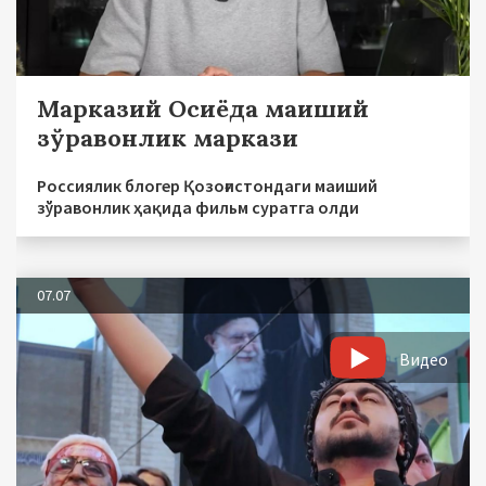
Марказий Осиёда маиший
зўравонлик маркази
Россиялик блогер Қозоғистондаги маиший
зўравонлик ҳақида фильм суратга олди
07.07
Видео