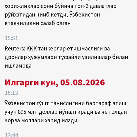
хорижликлар сони бўйича топ-3 давлатлар
рўйхатидан чиқиб кетди, Ўзбекистон
етакчиликни сақлаб қолган
15:51
Reuters: КҚК танкерлар етишмаслиги ва
дронлар ҳужумлари туфайли узилишлар билан
ишламоқда
Илгарги кун, 05.08.2026
15:13
Ўзбекистон гўшт танқислигини бартараф этиш
учун 895 млн доллар йўналтиради ва чет элдан
чорва моллари харид қилади
13:44