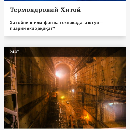
Термоядровий Хитой
Хитойнинг илм-фан ва техникадаги ютуғи —
пиарми ёки ҳақиқат?
24.07