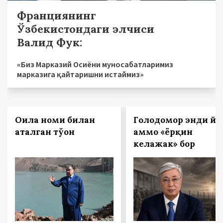
Франциянинг
Ўзбекистондаги элчиси
Валид Фук:
«Биз Марказий Осиёни муносабатларимиз
марказига қайтаришни истаймиз»
Оила номи билан
Голодомор энди йў
аталган тўғон
аммо «ёрқин
келажак» бор