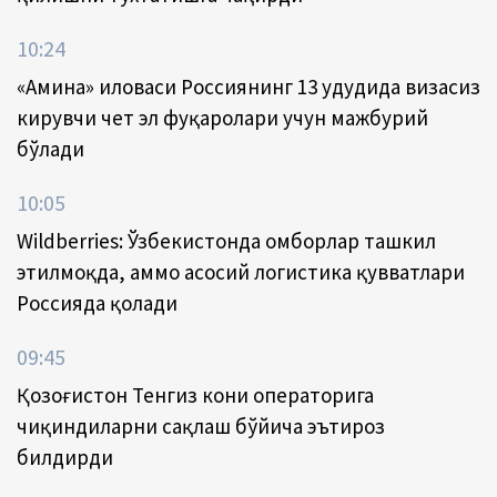
10:24
«Амина» иловаси Россиянинг 13 ҳудудида визасиз
кирувчи чет эл фуқаролари учун мажбурий
бўлади
10:05
Wildberries: Ўзбекистонда омборлар ташкил
этилмоқда, аммо асосий логистика қувватлари
Россияда қолади
09:45
Қозоғистон Тенгиз кони операторига
чиқиндиларни сақлаш бўйича эътироз
билдирди