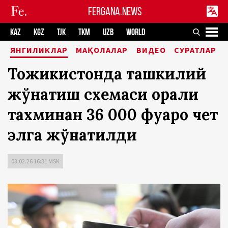
FERGANA.NEWS
KAZ
KGZ
TJK
TKM
UZB
WORLD
ЯНГИЛИКЛАР
МАҚОЛАЛАР
ВИДЕО
СУРАТЛАР
Тожикистонда ташкилий
жўнатиш схемаси орқали
тахминан 36 000 фуқаро чет
элга жўнатилди
03.02.26 16:31 MSK