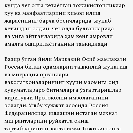
кунда чет элга кетаётган тожикистонликлар
ҳуқуқ ва манфаатларини ҳимоя қилиш
жараённинг барча босқичларида: жўнаб
кетишдан олдин, чет элда бўлганларида
ва уйга қайтганларида ҳам кенг қамровли
амалга оширилаётганини таъкидлади.
Вазир ўтган йили Марказий Осиё мамлакати
Россия билан одамларни ташкилий жўнатиш
ва миграция органлари
ваколатхоналарининг ҳуқуқий мақомига оид
ҳукуматлараро битимларга ўзгартиришлар
киритувчи Протоколни имзолаганини
эслатди. Ушбу ҳужжат асосида Россия
Федерациясида ишлашни истаган меҳнат
мигрантларини рўйхатга олиш
тартибларининг катта қисми Тожикистонга