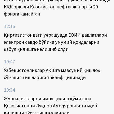
КҚК орқали Қозоғистон нефти экспорти 20
фоизга камайган
12:16
Қирғизистондаги учрашувда ЕОИИ давлатлари
электрон савдо бўйича умумий қоидаларни
қабул қилишга келишиб олди
10:47
Ўзбекистонликлар АҚШга мавсумий қишлоқ
хўжалиги ишларига таклиф қилинади
10:34
Журналистларни ҳимоя қилиш қўмитаси
Қозоғистонни Луқпон Аҳмедяровни таъқиб
қилишни тўхтатишга чақирди