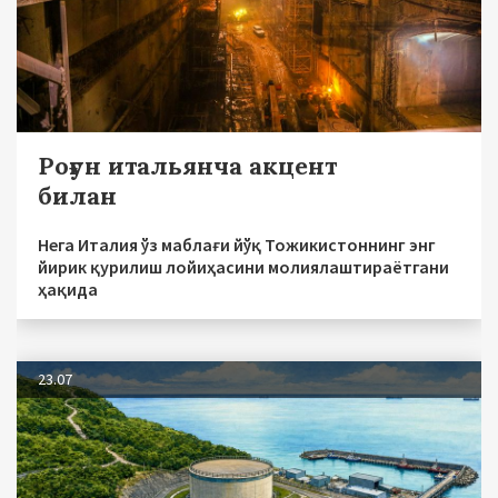
Роғун итальянча акцент
билан
Нега Италия ўз маблағи йўқ Тожикистоннинг энг
йирик қурилиш лойиҳасини молиялаштираётгани
ҳақида
23.07