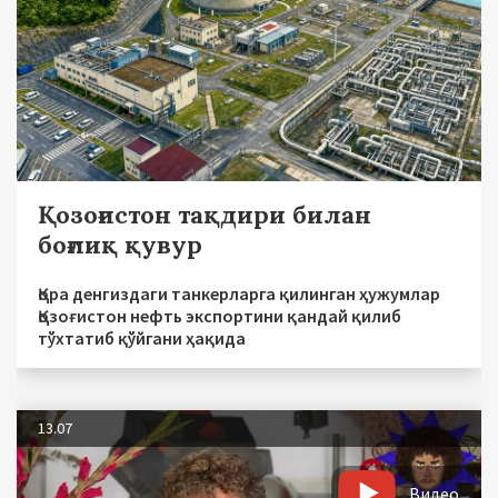
Қозоғистон тақдири билан
боғлиқ қувур
Қора денгиздаги танкерларга қилинган ҳужумлар
Қозоғистон нефть экспортини қандай қилиб
тўхтатиб қўйгани ҳақида
13.07
Видео