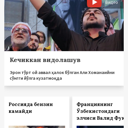
Видео
Кечиккан видолашув
Эрон тўрт ой аввал ҳалок бўлган Али Хоманаийни
сўнгги йўлга кузатмоқда
Россияда бензин
Франциянинг
камайди
Ўзбекистондаги
элчиси Валид Фук: