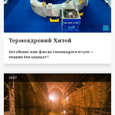
Термоядровий Хитой
Хитойнинг илм-фан ва техникадаги ютуғи —
пиарми ёки ҳақиқат?
24.07