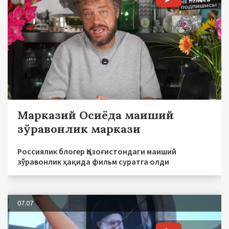
Марказий Осиёда маиший
зўравонлик маркази
Россиялик блогер Қозоғистондаги маиший
зўравонлик ҳақида фильм суратга олди
07.07