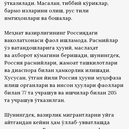
ўтказилади. Масалан, тиббий кўриклар,
бармоқ изларини олиш, рус тили
имтиҳонлари ва бошқалар.
Меҳнат вазирлигининг Россиядаги
ваколатхонаси фаол ишламоқда. Расмийлар
ўз ватандошларига ҳуқуқий, маслаҳат
ва ахборот кўмагини беришади, шунингдек,
Россия расмийлари, жамоат ташкилотлари
ва диаспора билан ҳамкорлик қилишади.
Хусусан, ўтган йили Россия ҳуқуқни муҳофаза
қилиш органлари ва инсон ҳуқуқлари фаоллари
билан 77 та учрашув ва ишчилар билан 205
та учрашув ўтказилган.
Шунингдек, вазирлик мигрантларни уйга
қайтгандан кейин ҳам қўллаб-қувватлашда