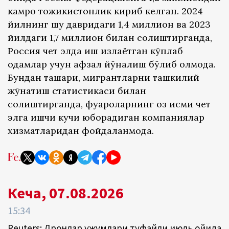
камроқ тожикистонлик кириб келган. 2024
йилнинг шу давридаги 1,4 миллион ва 2023
йилдаги 1,7 миллион билан солиштирганда,
Россия чет элда иш излаётган кўплаб
одамлар учун афзал йўналиш бўлиб қолмоқда.
Бундан ташқари, мигрантларни ташкилий
жўнатиш статистикаси билан
солиштирганда, фуқароларнинг оз қисми чет
элга ишчи кучи юборадиган компаниялар
хизматларидан фойдаланмоқда.
Кеча, 07.08.2026
15:34
Reuters: Дронлар ҳужумлари туфайли июль ойида