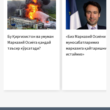
Бу Қирғизистон ва умуман
«Биз Марказий Осиёни
Марказий Осиёга қандай
муносабатларимиз
таъсир кўрсатади?
марказига қайтаришни
истаймиз»