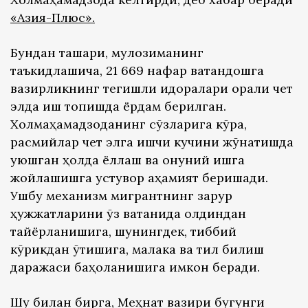
«Азия-Плюс»
.
Бундан ташқари, мулозиманинг
таъкидлашича, 21 669 нафар ватандошга
вазирликнинг тегишли идоралари орқали чет
элда иш топишда ёрдам берилган.
Холмаҳамадзоданинг сўзларига кўра,
расмийлар чет элга ишчи кучини жўнатишда
уюшган ҳолда ёллаш ва қонуний ишга
жойлашишга устувор аҳамият беришади.
Ушбу механизм мигрантнинг зарур
ҳужжатларини ўз ватанида олдиндан
тайёрланишига, шунингдек, тиббий
кўрикдан ўтишига, малака ва тил билиш
даражаси баҳоланишига имкон беради.
Шу билан бирга, Меҳнат вазири бугунги