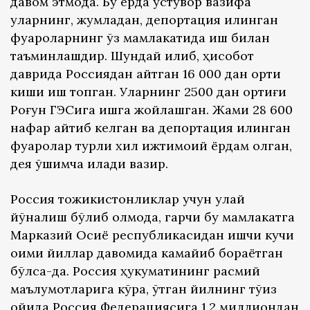
давом этмоқда. Бу ерда устувор вазифа
уларнинг, жумладан, депортация қилинган
фуқароларнинг ўз мамлакатида иш билан
таъминлашдир. Шундай қилиб, ҳисобот
даврида Россиядан қайтган 16 000 дан ортиқ
киши иш топган. Уларнинг 2500 дан ортиғи
Роғун ГЭСига ишга жойлашган. Жами 28 600
нафар қайтиб келган ва депортация қилинган
фуқаролар турли хил ижтимоий ёрдам олган,
дея қўшимча қилади вазир.
Россия тожикистонликлар учун қулай
йўналиш бўлиб қолмоқда, гарчи бу мамлакатга
Марказий Осиё республикасидан ишчи кучи
оқими йиллар давомида камайиб бораётган
бўлса-да. Россия ҳукуматининг расмий
маълумотларига кўра, ўтган йилнинг тўққиз
ойида Россия Федерациясига 1,2 миллиондан