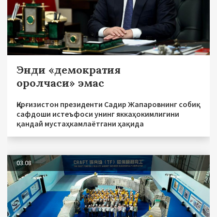
Энди «демократия
оролчаси» эмас
Қирғизистон президенти Садир Жапаровнинг собиқ
сафдоши истеъфоси унинг яккаҳокимлигини
қандай мустаҳкамлаётгани ҳақида
03.08