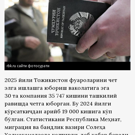
rbk.ru сайти фотосурати
2025 йили Тожикистон фуқароларини чет
элга ишлашга юбориш ваколатига эга
30 та компания 35 747 кишини ташкилий
равишда четга юборган. Бу 2024 йилги
кўрсаткичдан қарийб 19 000 кишига кўп
бўлган. Статистикани Республика Меҳнат,
миграция ва бандлик вазири Солеҳа
Холмаҳамадзода келтирди, деб хабар беради