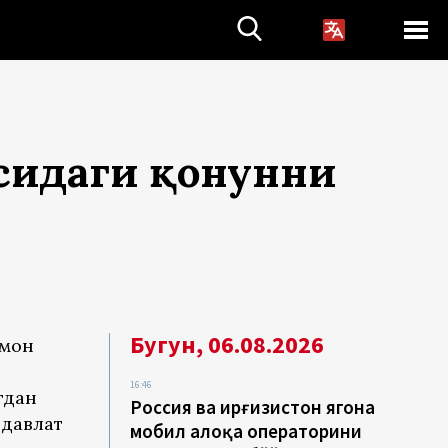
сидаги қонунни
Бугун, 06.08.2026
ҳмон
16:46
гдан
Россия ва Қирғизистон ягона
 давлат
мобил алоқа операторини