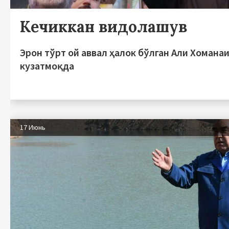
Кечиккан видолашув
Эрон тўрт ой аввал ҳалок бўлган Али Хоманаи
кузатмоқда
17 Июнь