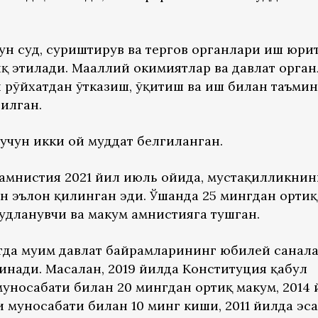
ун суд, суриштирув ва тергов органлари иш юри
иқ этилади. Маҳаллий ҳокимиятлар ва давлат орга
 рўйхатдан ўтказиш, ўқитиш ва иш билан таъми
илган.
чун икки ой муддат белгиланган.
амнистия 2021 йил июль ойида, мустақилликнин
н эълон қилинган эди. Ўшанда 25 мингдан ортиқ
удланувчи ва маҳкум амнистияга тушган.
да муҳим давлат байрамларининг юбилей санал
инади. Масалан, 2019 йилда Конституция қабул
уносабати билан 20 мингдан ортиқ маҳкум, 2014
муносабати билан 10 минг киши, 2011 йилда эса