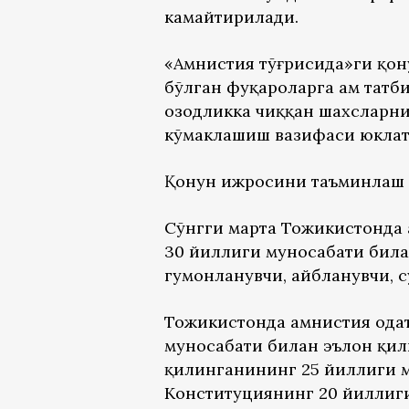
камайтирилади.
«Амнистия тўғрисида»ги қон
бўлган фуқароларга ҳам татб
озодликка чиққан шахсларни
кўмаклашиш вазифаси юклат
Қонун ижросини таъминлаш у
Сўнгги марта Тожикистонда 
30 йиллиги муносабати била
гумонланувчи, айбланувчи, с
Тожикистонда амнистия одат
муносабати билан эълон қил
қилинганининг 25 йиллиги м
Конституциянинг 20 йиллиги 