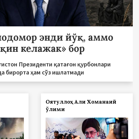
лодомор энди йўқ, аммо
рқин келажак» бор
ғистон Президенти қатағон қурбонлари
да бирорта ҳам сўз ишлатмади
Оятуллоҳ Али Хоманаий
ўлими