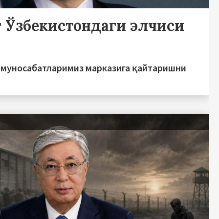
 Ўзбекистондаги элчиси
 муносабатларимиз марказига қайтаришни
ь