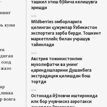
.
ташкил этиш бўйича келишувга
эришди
ининг
16:40
Wildberries омборларига
рь куни
қилинган ҳужумлар Ўзбекистон
экспортига зарба берди. Тошкент
маркетплейс билан учрашув
тайинлади
ек
16:35
адиган
Австрия тожикистонлик
 озод
мухолифатчи ва унинг
 жазо
қариндошларини Душанбега
экстрадиция қилишдан бош
тортди
лар
16:29
дликка
Остонада йўловчи иштирокида
р вояга
илк бор учувчисиз аэротакси