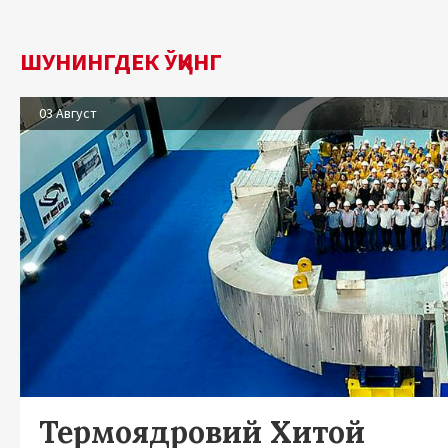
ШУНИНГДЕК ЎҚИНГ
03 Август
Термоядровий Хитой