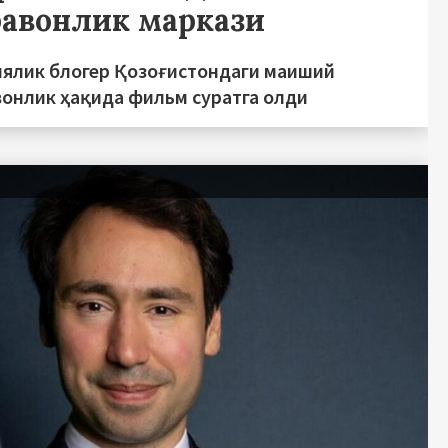
равонлик маркази
иялик блогер Қозоғистондаги маиший
вонлик ҳақида фильм суратга олди