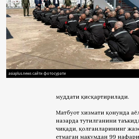
asiaplus.news сайти фотосурати
муддати қисқартирилади.
Матбуот хизмати қонунда аёл
назарда тутилганини таъкидл
чиқади, қолганларининг жаз
етмаган маҳкумдан 99 нафар