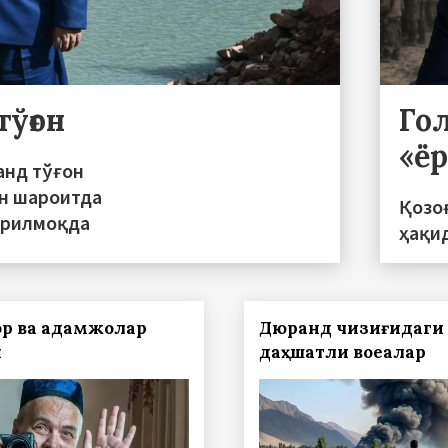
ўғон
Го
«ё
анд тўғон
ан шароитда
Қозо
ирилмоқда
ҳақи
р ва қадамжолар
Дюранд чизиғидаги
и
даҳшатли воқеалар