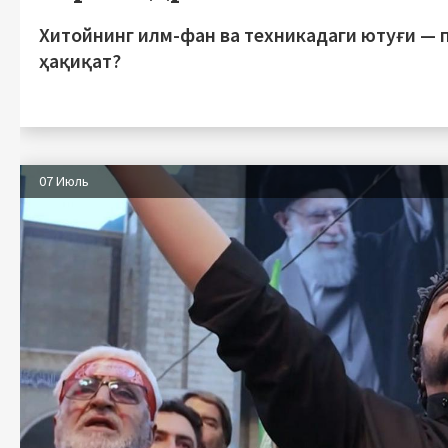
Хитойнинг илм-фан ва техникадаги ютуғи — 
ҳақиқат?
07 Июль