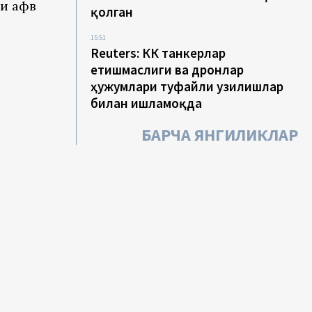
си афв
қолган
15:51
Reuters: КҚК танкерлар
етишмаслиги ва дронлар
ҳужумлари туфайли узилишлар
билан ишламоқда
БАРЧА ЯНГИЛИКЛАР