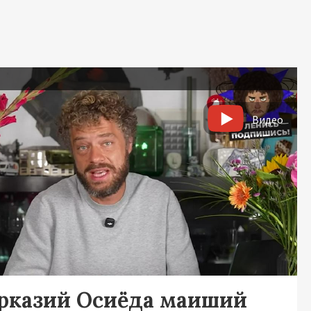
ь
Видео
рказий Осиёда маиший