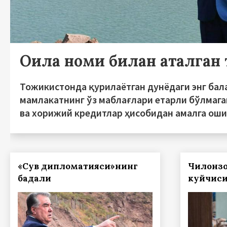
Оила номи билан аталган т
Тожикистонда қурилаётган дунёдаги энг бал
мамлакатнинг ўз маблағлари етарли бўлмаг
ва хорижий кредитлар ҳисобидан амалга ош
«Сув дипломатияси»нинг
Чилонзо
бадали
куйчис