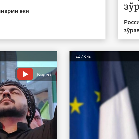
зў
пиарми ёки
Росс
зўра
22 Июнь
Видео