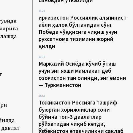
синовдан ўтказилди
16:23
Қирғизистон Россиялик альпинист
тувида
аёли ҳалок бўлганидан сўнг
нларига
Победа чўққисига чиқиш учун
нлашда
рухсатнома тизимини жорий
қилди
16:17
Марказий Осиёда кўчиб ўтиш
учун энг яхши мамлакат деб
г
Қозоғистон тан олинди, энг ёмони
— Туркманистон
15:58
Тожикистон Россияга ташриф
ари
буюрган хорижликлар сони
бўйича топ-3 давлатлар
 йилда
рўйхатидан чиқиб кетди,
 давлат
Ўзбекистон етакчиликни сақлаб