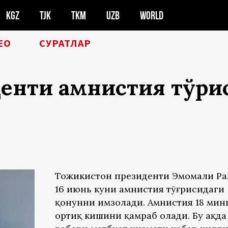
KGZ
TJK
TKM
UZB
WORLD
ЕО
СУРАТЛАР
енти амнистия тўғри
Тожикистон президенти Эмомали Ра
16 июнь куни амнистия тўғрисидаги
қонунни имзолади. Амнистия 18 мин
ортиқ кишини қамраб олади. Бу ҳақда