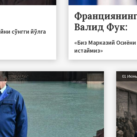
Франциянинг
Валид Фук:
йни сўнгги йўлга
«Биз Марказий Осиёни
истаймиз»
01 Июн