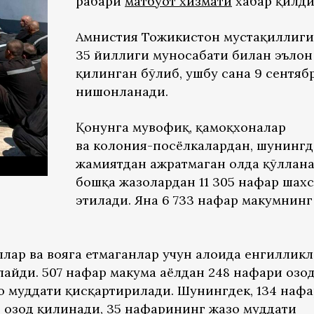
раҳбари
матбуот хизмати
хабар қилди
Амнистия Тожикистон мустақиллиг
35 йиллиги муносабати билан эълон
қилинган бўлиб, ушбу сана 9 сентяб
нишонланади.
Қонунга мувофиқ, қамоқхоналар
ва колония-посёлкалардан, шунингд
жамиятдан ажратмаган ҳолда қўллан
бошқа жазолардан 11 305 нафар шахс
этилади. Яна 6 733 нафар маҳкумнинг
лар ва вояга етмаганлар учун алоҳида енгиллик
айди. 507 нафар маҳкума аёлдан 248 нафари озо
о муддати қисқартирилади. Шунингдек, 134 нафа
и озод қилинади, 35 нафарининг жазо муддати