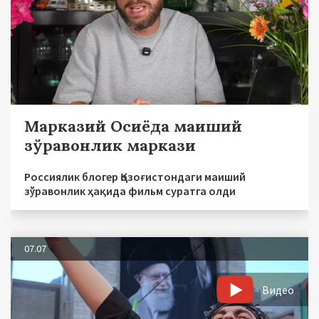
Марказий Осиёда маиший
зўравонлик маркази
Россиялик блогер Қозоғистондаги маиший
зўравонлик ҳақида фильм суратга олди
07.07
Видео