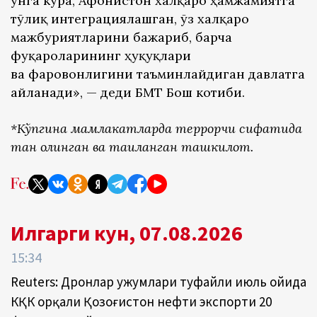
унга кўра, Афғонистон халқаро ҳамжамиятга
тўлиқ интеграциялашган, ўз халқаро
мажбуриятларини бажариб, барча
фуқароларининг ҳуқуқлари
ва фаровонлигини таъминлайдиган давлатга
айланади», — деди БМТ Бош котиби.
*Кўпгина мамлакатларда террорчи сифатида
тан олинган ва тақиқланган ташкилот.
Илгарги кун, 07.08.2026
15:34
Reuters: Дронлар ҳужумлари туфайли июль ойида
КҚК орқали Қозоғистон нефти экспорти 20