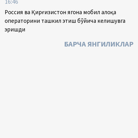
16:46
Россия ва Қирғизистон ягона мобил алоқа
операторини ташкил этиш бўйича келишувга
эришди
БАРЧА ЯНГИЛИКЛАР