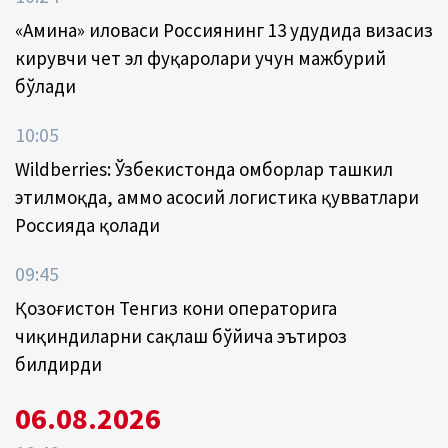
«Амина» иловаси Россиянинг 13 ҳудудида визасиз
кирувчи чет эл фуқаролари учун мажбурий
бўлади
10:05
Wildberries: Ўзбекистонда омборлар ташкил
этилмоқда, аммо асосий логистика қувватлари
Россияда қолади
09:45
Қозоғистон Тенгиз кони операторига
чиқиндиларни сақлаш бўйича эътироз
билдирди
06.08.2026