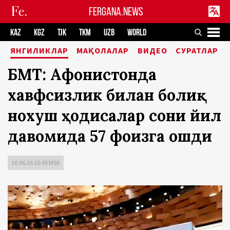
FERGANA.NEWS
KAZ
KGZ
TJK
TKM
UZB
WORLD
ЯНГИЛИКЛАР
МАҚОЛАЛАР
ВИДЕО
СУРАТЛАР
БМТ: Афғонистонда
хавфсизлик билан боғлиқ
нохуш ҳодисалар сони йил
давомида 57 фоизга ошди
10.06.26 10:45 MSK