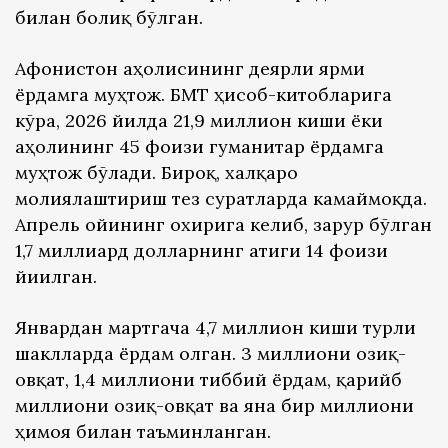
билан боғлиқ бўлган.
Афғонистон аҳолисининг деярли ярми
ёрдамга муҳтож. БМТ ҳисоб-китобларига
кўра, 2026 йилда 21,9 миллион киши ёки
аҳолининг 45 фоизи гуманитар ёрдамга
муҳтож бўлади. Бироқ, халқаро
молиялаштириш тез суратларда камаймоқда.
Апрель ойининг охирига келиб, зарур бўлган
1,7 миллиард долларнинг атиги 14 фоизи
йиғилган.
Январдан мартгача 4,7 миллион киши турли
шаклларда ёрдам олган. 3 миллиони озиқ-
овқат, 1,4 миллиони тиббий ёрдам, қарийб
миллиони озиқ-овқат ва яна бир миллиони
ҳимоя билан таъминланган.