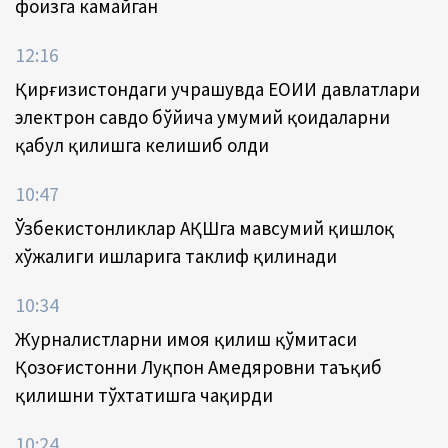
фоизга камайган
12:16
Қирғизистондаги учрашувда ЕОИИ давлатлари
электрон савдо бўйича умумий қоидаларни
қабул қилишга келишиб олди
10:47
Ўзбекистонликлар АҚШга мавсумий қишлоқ
хўжалиги ишларига таклиф қилинади
10:34
Журналистларни ҳимоя қилиш қўмитаси
Қозоғистонни Луқпон Аҳмедяровни таъқиб
қилишни тўхтатишга чақирди
10:24