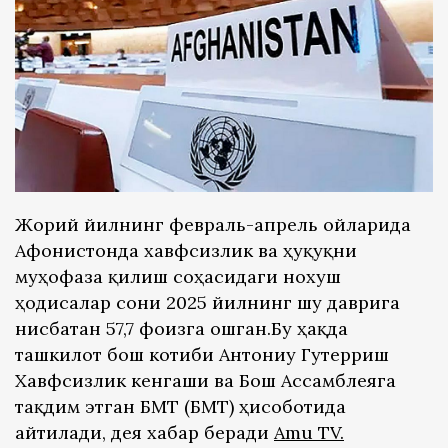
Жорий йилнинг февраль-апрель ойларида
Афғонистонда хавфсизлик ва ҳуқуқни
муҳофаза қилиш соҳасидаги нохуш
ҳодисалар сони 2025 йилнинг шу даврига
нисбатан 57,7 фоизга ошган.Бу ҳақда
ташкилот бош котиби Антониу Гутерриш
Хавфсизлик кенгаши ва Бош Ассамблеяга
тақдим этган БМТ (БМТ) ҳисоботида
айтилади, дея хабар беради
Amu TV
.