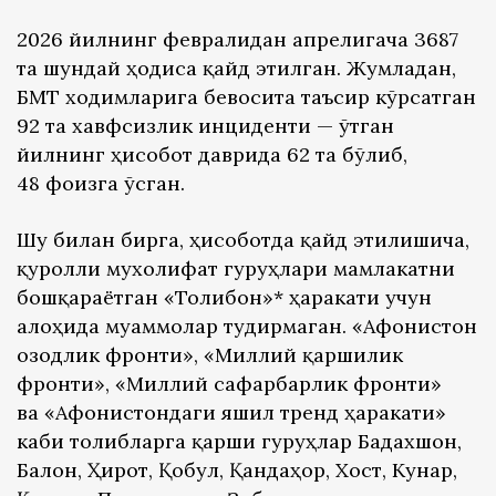
2026 йилнинг февралидан апрелигача 3687
та шундай ҳодиса қайд этилган. Жумладан,
БМТ ходимларига бевосита таъсир кўрсатган
92 та хавфсизлик инциденти — ўтган
йилнинг ҳисобот даврида 62 та бўлиб,
48 фоизга ўсган.
Шу билан бирга, ҳисоботда қайд этилишича,
қуролли мухолифат гуруҳлари мамлакатни
бошқараётган «Толибон»* ҳаракати учун
алоҳида муаммолар туғдирмаган. «Афғонистон
озодлик фронти», «Миллий қаршилик
фронти», «Миллий сафарбарлик фронти»
ва «Афғонистондаги яшил тренд ҳаракати»
каби толибларга қарши гуруҳлар Бадахшон,
Бағлон, Ҳирот, Қобул, Қандаҳор, Хост, Кунар,