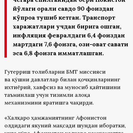
йўлаги орқали савдо 90 фоиздан
кўпроққа тушиб кетган. Транспорт
харажатлари учдан бирига ошган,
инфляция февралдаги 6,4 фоиздан
мартдаги 7,6 фоизга, озиқ-овқат савати
эса 6,8 фоизга қимматлашган.
Гутерриш толибларни БМТ миссияси
ва қўшни давлатлар билан қочқинларнинг
ихтиёрий, хавфсиз ва муносиб қайтишини
таъминлаш учун тизимли алоқа
механизмини яратишга чақирди.
«Халқаро ҳамжамиятнинг Афғонистон
олдидаги якуний мақсади шундан иборатки,