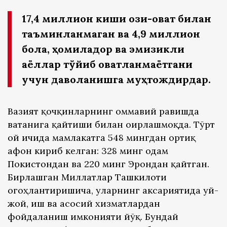
17,4 миллион киши озиқ-овқат билан
таъминланмаган ва 4,9 миллион
бола, ҳомиладор ва эмизикли
аёллар тўйиб овқатланмаётгани
учун даволанишга муҳтождирдар.
Вазият қочқинларнинг оммавий равишда
ватанига қайтиши билан оғирлашмоқда. Тўрт
ой ичида мамлакатга 548 мингдан ортиқ
афғон кириб келган: 328 минг одам
Покистондан ва 220 минг Эрондан қайтган.
Бирлашган Миллатлар Ташкилоти
огоҳлантиришича, уларнинг аксариятида уй-
жой, иш ва асосий хизматлардан
фойдаланиш имконияти йўқ. Бундай