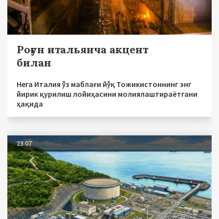
Роғун итальянча акцент
билан
Нега Италия ўз маблағи йўқ Тожикистоннинг энг
йирик қурилиш лойиҳасини молиялаштираётгани
ҳақида
23.07