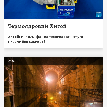
Термоядровий Хитой
Хитойнинг илм-фан ва техникадаги ютуғи —
пиарми ёки ҳақиқат?
24.07