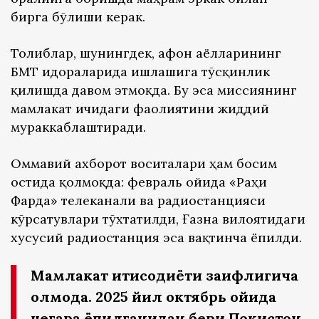
бирга бўлиши керак.
Толиблар, шунингдек, афғон аёлларининг
БМТ идораларида ишлашига тўсқинлик
қилишда давом этмоқда. Бу эса миссиянинг
мамлакат ичидаги фаолиятини жиддий
мураккаблаштиради.
Оммавий ахборот воситалари ҳам босим
остида қолмоқда: февраль ойида «Раҳи
Фарда» телеканали ва радиостанцияси
кўрсатувлари тўхтатилди, Ғазна вилоятидаги
хусусий радиостанция эса вақтинча ёпилди.
Мамлакат иқтисодиёти заифлигича
қолмоқда. 2025 йил октябрь ойида
чегара ёпилганидан бери Покистон