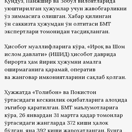
Қундуз, Панжшир ва Зобул вилоятларида
уюштирилган ҳужумлар учун жавобгарликни
ўз зиммасига олишган. Хабар қилинган
ўн саккизта ҳужумдан ўн олтитаси БМТ
экспертлари томонидан тасдиқланган.
Ҳисобот муаллифларига кўра, «Ироқ ва Шом
ислом давлати» (ИШИД) ҳисобот даврида
бирорта ҳам йирик ҳужумни амалга
оширмаганига қарамай, оператив
ва жанговар имкониятларини сақлаб қолган.
Ҳужжатда «Толибон» ва Покистон
ўртасидаги кескинлик оқибатларига алоҳида
эътибор қаратилган. БМТ маълумотларига
кўра, 26 январдан 31 мартга қадар томонлар
ўртасидаги жангларда 372 киши ҳалок
бўлган, яна 392 киши жароҳатланган. Бунга