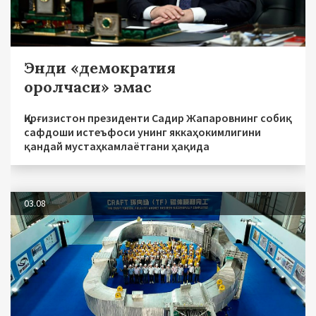
Энди «демократия
оролчаси» эмас
Қирғизистон президенти Садир Жапаровнинг собиқ
сафдоши истеъфоси унинг яккаҳокимлигини
қандай мустаҳкамлаётгани ҳақида
03.08