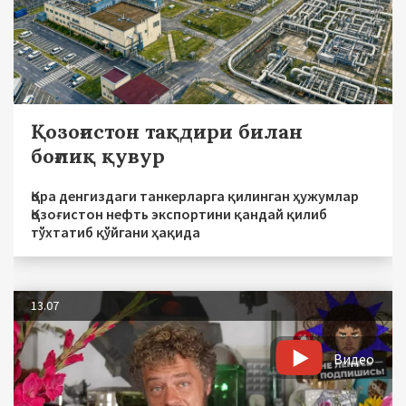
Қозоғистон тақдири билан
боғлиқ қувур
Қора денгиздаги танкерларга қилинган ҳужумлар
Қозоғистон нефть экспортини қандай қилиб
тўхтатиб қўйгани ҳақида
13.07
Видео