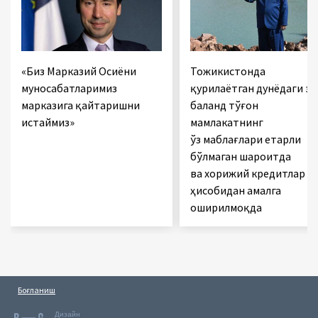
«Биз Марказий Осиёни
Тожикистонда
муносабатларимиз
қурилаётган дунёдаги эн
марказига қайтаришни
баланд тўғон
истаймиз»
мамлакатнинг
ўз маблағлари етарли
бўлмаган шароитда
ва хорижий кредитлар
ҳисобидан амалга
оширилмоқда
Боғланиш
Дизайн