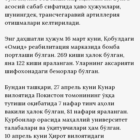
асосий сабаб сифатида ҳаво ҳужумлари,
шунингдек, трансчегаравий артиллерия
отишмалари келтирилади.
Энг даҳшатли ҳужум 16 март куни, Қобулдаги
«Омид» реабилитация марказида бомба
портлаши бўлган. 269 киши ҳалок бўлган,
яна 122 киши яраланган. Уларнинг аксарияти
шифохонадаги беморлар бўлган.
Бундан ташқари, 27 апрель куни Кунар
вилоятида Покистон томонининг ўққа
тутиши оқибатида 7 нафар тинч аҳоли
вакили ҳалок бўлган, 81 нафари яраланган.
Қурбонлар орасида маҳаллий университет
талабалари ва ўқитувчилари ҳам бўлган.
10 апрель куни Ҳирот вилоятидаги