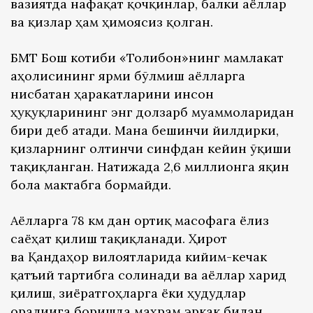
вазиятда нафақат қочқинлар, балки аёллар
ва қизлар ҳам ҳимоясиз қолган.
БМТ Бош котиби «Толибон»нинг мамлакат
аҳолисининг ярми бўлмиш аёлларга
нисбатан ҳаракатларини инсон
ҳуқуқларининг энг долзарб муаммоларидан
бири деб атади. Мана бешинчи йилдирки,
қизларнинг олтинчи синфдан кейин ўқиши
тақиқланган. Натижада 2,6 миллионга яқин
бола мактабга бормайди.
Аёлларга 78 км дан ортиқ масофага ёлғиз
саёҳат қилиш тақиқланади. Ҳирот
ва Қандаҳор вилоятларида кийим-кечак
қатъий тартибга солинади ва аёллар харид
қилиш, зиёратгоҳларга ёки ҳудудлар
оралиғига боришда маҳрам эркак билан