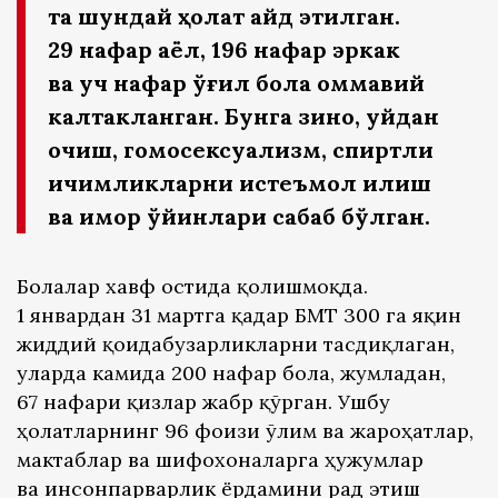
та шундай ҳолат қайд этилган.
29 нафар аёл, 196 нафар эркак
ва уч нафар ўғил бола оммавий
калтакланган. Бунга зино, уйдан
қочиш, гомосексуализм, спиртли
ичимликларни истеъмол қилиш
ва қимор ўйинлари сабаб бўлган.
Болалар хавф остида қолишмоқда.
1 январдан 31 мартга қадар БМТ 300 га яқин
жиддий қоидабузарликларни тасдиқлаган,
уларда камида 200 нафар бола, жумладан,
67 нафари қизлар жабр қўрган. Ушбу
ҳолатларнинг 96 фоизи ўлим ва жароҳатлар,
мактаблар ва шифохоналарга ҳужумлар
ва инсонпарварлик ёрдамини рад этиш