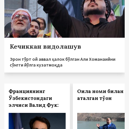
Кечиккан видолашув
Эрон тўрт ой аввал ҳалок бўлган Али Хоманаийни
сўнгги йўлга кузатмоқда
Франциянинг
Оила номи билан
Ўзбекистондаги
аталган тўғон
элчиси Валид Фук: