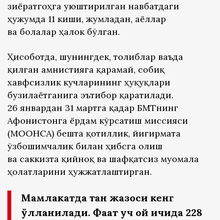
зиёратгоҳга уюштирилган навбатдаги
ҳужумда 11 киши, жумладан, аёллар
ва болалар ҳалок бўлган.
Ҳисоботда, шунингдек, толиблар ваъда
қилган амнистияга қарамай, собиқ
хавфсизлик кучларининг ҳуқуқлари
бузилаётганига эътибор қаратилади.
26 январдан 31 мартга қадар БМТнинг
Афғонистонга ёрдам кўрсатиш миссияси
(МООНСА) бешта қотиллик, йигирмата
ўзбошимчалик билан ҳибсга олиш
ва саккизта қийноқ ва шафқатсиз муомала
ҳолатларини ҳужжатлаштирган.
Мамлакатда тан жазоси кенг
қўлланилади. Фақат уч ой ичида 228