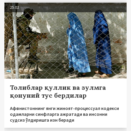
25.02
Толиблар қуллик ва зулмга
қонуний тус бердилар
Афғонистоннинг янги жиноят-процессуал кодекси
одамларни синфларга ажратади ва инсонни
судсиз ўлдиришга изн беради