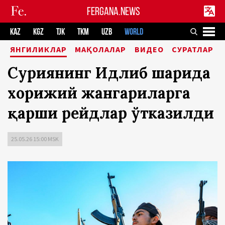
FERGANA.NEWS
KAZ
KGZ
TJK
TKM
UZB
WORLD
ЯНГИЛИКЛАР
МАҚОЛАЛАР
ВИДЕО
СУРАТЛАР
Суриянинг Идлиб шаҳрида
хорижий жангариларга
қарши рейдлар ўтказилди
25.05.26 15:00 MSK