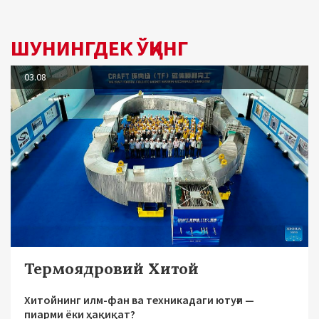
ШУНИНГДЕК ЎҚИНГ
03.08
Термоядровий Хитой
Хитойнинг илм-фан ва техникадаги ютуғи —
пиарми ёки ҳақиқат?