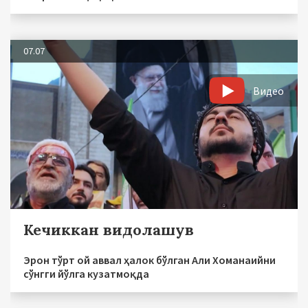
07.07
Видео
Кечиккан видолашув
Эрон тўрт ой аввал ҳалок бўлган Али Хоманаийни
сўнгги йўлга кузатмоқда