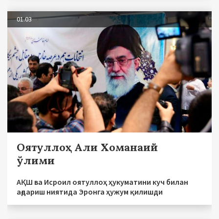
01.03
Оятуллоҳ Али Хоманаий
ўлими
АҚШ ва Исроил оятуллоҳ ҳукуматини куч билан
ағдариш ниятида Эронга ҳужум қилишди