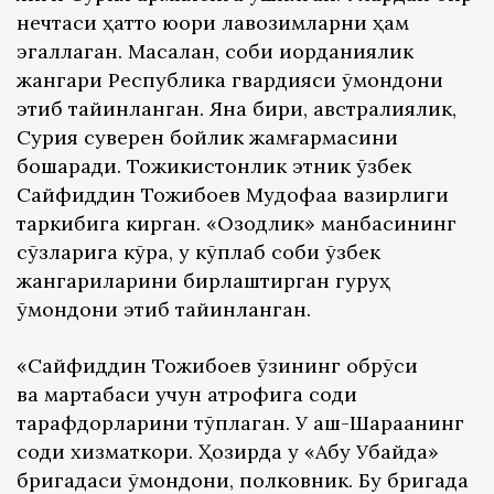
нечтаси ҳатто юқори лавозимларни ҳам
эгаллаган. Масалан, собиқ иорданиялик
жангари Республика гвардияси қўмондони
этиб тайинланган. Яна бири, австралиялик,
Сурия суверен бойлик жамғармасини
бошқаради. Тожикистонлик этник ўзбек
Сайфиддин Тожибоев Мудофаа вазирлиги
таркибига кирган. «Озодлик» манбасининг
сўзларига кўра, у кўплаб собиқ ўзбек
жангариларини бирлаштирган гуруҳ
қўмондони этиб тайинланган.
«Сайфиддин Тожибоев ўзининг обрўси
ва мартабаси учун атрофига содиқ
тарафдорларини тўплаган. У аш-Шараанинг
содиқ хизматкори. Ҳозирда у «Абу Убайда»
бригадаси қўмондони, полковник. Бу бригада