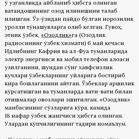
ўқ узганликда айбланиб ҳибсга олинган
ватандошининг озод қилинишини талаб
қилишган. Ўз-ўзидан пайдо бўлган норозилик
қуролли тўқнашувларга олиб келган. Гувоҳ,
этник ўзбек,
«Озодлик»
га (Озодлик
радиосининг ўзбек хизмати) 6 май кечаси
Идлибнинг Кафрия ва ал-Фуа туманларида
электр энергияси ва мобил телефон алоқаси
узилганини, шундан сўнг хавфсизлик
кучлари ўзбекларнинг уйларига бостириб
кира бошлаганини айтган. Ўзбеклар қаршилик
кўрсатишган ва туманларда вақти-вақти билан
отишмалар овозлари эшитилган. «Озодлик»
манбасининг сўзларига кўра, камида
18 нафар ўзбек жангчиси ҳибсга олинган.
Улардан кўпчилигининг тақдири номаълум.