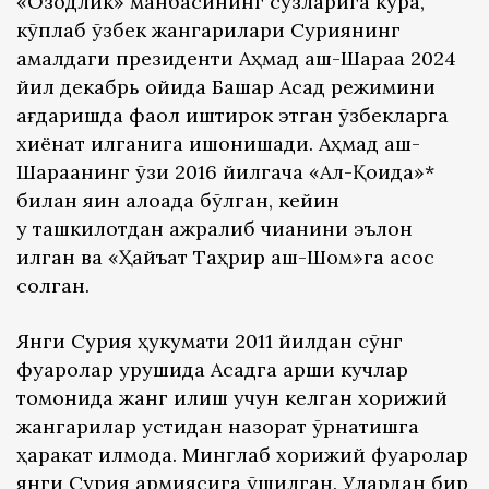
«Озодлик» манбасининг сўзларига кўра,
кўплаб ўзбек жангарилари Суриянинг
амалдаги президенти Аҳмад аш-Шараа 2024
йил декабрь ойида Башар Асад режимини
ағдаришда фаол иштирок этган ўзбекларга
хиёнат қилганига ишонишади. Аҳмад аш-
Шараанинг ўзи 2016 йилгача «Ал-Қоида»*
билан яқин алоқада бўлган, кейин
у ташкилотдан ажралиб чиққанини эълон
қилган ва «Ҳайъат Таҳрир аш-Шом»га асос
солган.
Янги Сурия ҳукумати 2011 йилдан сўнг
фуқаролар урушида Асадга қарши кучлар
томонида жанг қилиш учун келган хорижий
жангарилар устидан назорат ўрнатишга
ҳаракат қилмоқда. Минглаб хорижий фуқаролар
янги Сурия армиясига қўшилган. Улардан бир