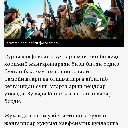
newarab.com сайти фотосурати
Сурия хавфсизлик кучлари май ойи бошида
хорижий жангарилардан бири билан содир
бўлган бахс-мунозара норозилик
намойишлари ва отишмаларга айланиб
кетганидан сўнг, уларга қарши рейдлар
ўтказди. Бу ҳақда
Reuters
агентлиги хабар
берди.
Жумладан, асли ўзбекистонлик бўлган
жангарилар ҳукумат хавфсизлик кучларига