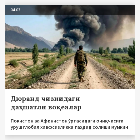
04.03
Дюранд чизиғидаги
даҳшатли воқеалар
Покистон ва Афғонистон ўртасидаги очиқчасига
уруш глобал хавфсизликка таҳдид солиши мумкин