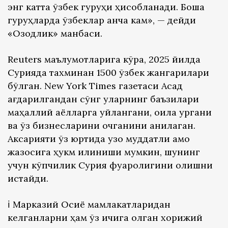
энг катта ўзбек гуруҳи ҳисобланади. Бошқа
гуруҳларда ўзбеклар анча кам», — дейди
«Озодлик» манбаси.
Reuters маълумотларига кўра, 2025 йилда
Сурияда тахминан 1500 ўзбек жангарилари
бўлган. New York Times газетаси Асад
ағдарилгандан сўнг уларнинг баъзилари
маҳаллий аёлларга уйлангани, оила қургани
ва ўз бизнесларини очганини аниқлаган.
Аксарияти ўз юртида узоқ муддатли қамоқ
жазосига ҳукм қилиниши мумкин, шунинг
учун кўпчилик Сурия фуқаролигини олишни
истайди.
ℹ️ Марказий Осиё мамлакатларидан
келганларни ҳам ўз ичига олган хорижий