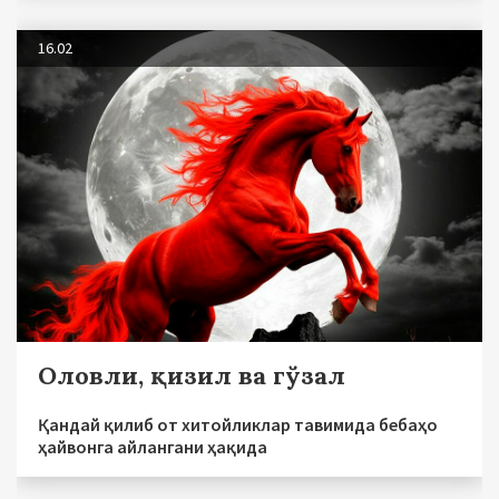
16.02
Оловли, қизил ва гўзал
Қандай қилиб от хитойликлар тавимида бебаҳо
ҳайвонга айлангани ҳақида