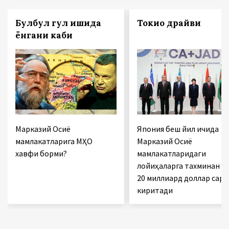
Булбул гул ишқида
Токио драйви
ёнгани каби
Марказий Осиё
Япония беш йил ичида
мамлакатларига МҲО
Марказий Осиё
хавфи борми?
мамлакатларидаги
лойиҳаларга тахминан
20 миллиард доллар сарм
киритади