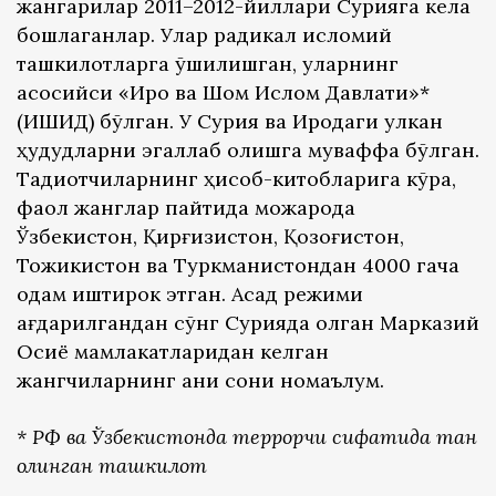
жангарилар 2011–2012-йиллари Сурияга кела
бошлаганлар. Улар радикал исломий
ташкилотларга қўшилишган, уларнинг
асосийси «Ироқ ва Шом Ислом Давлати»*
(ИШИД) бўлган. У Сурия ва Ироқдаги улкан
ҳудудларни эгаллаб олишга муваффақ бўлган.
Тадқиқотчиларнинг ҳисоб-китобларига кўра,
фаол жанглар пайтида можарода
Ўзбекистон, Қирғизистон, Қозоғистон,
Тожикистон ва Туркманистондан 4000 гача
одам иштирок этган. Асад режими
ағдарилгандан сўнг Сурияда қолган Марказий
Осиё мамлакатларидан келган
жангчиларнинг аниқ сони номаълум.
* РФ ва Ўзбекистонда террорчи сифатида тан
олинган ташкилот