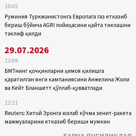
10:05
Руминия Туркманистонга Европага газ етказиб
бериш бўйича AGRI лойиҳасини қайта тиклашни
таклиф қилди
29.07.2026
13:09
БМТнинг қочқинларни ҳимоя қилишга
қаратилган янги кампаниясини Анжелина Жоли
ва Кейт Бланшетт қўллаб-қувватлади
12:31
Reuters: Хитой Эронга юзлаб кўчма зенит-ракета
мажмуаларини етказиб бериши мумкин
БАРЧА ЯНГИЛИКЛАР