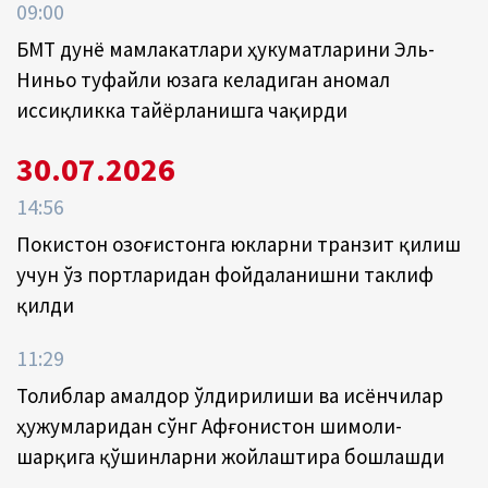
09:00
БМТ дунё мамлакатлари ҳукуматларини Эль-
Ниньо туфайли юзага келадиган аномал
иссиқликка тайёрланишга чақирди
30.07.2026
14:56
Покистон Қозоғистонга юкларни транзит қилиш
учун ўз портларидан фойдаланишни таклиф
қилди
11:29
Толиблар амалдор ўлдирилиши ва исёнчилар
ҳужумларидан сўнг Афғонистон шимоли-
шарқига қўшинларни жойлаштира бошлашди