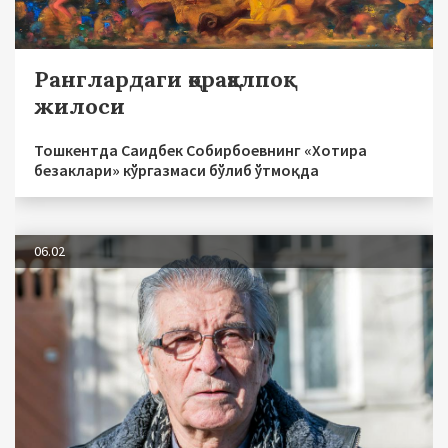
Ранглардаги қорақалпоқ
жилоси
Тошкентда Саидбек Собирбоевнинг «Хотира
безаклари» кўргазмаси бўлиб ўтмоқда
06.02