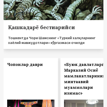
Қашкадарё бестиарийси
Тошкентда Чори Шамснинг «Туркий халқларнинг
хаёлий мавжудотлари» кўргазмаси очилди
Чопонлар даври
«Буюк давлатларга
Марказий Осиё
мамлакатларинин
минтақавий
муаммолари
қизиқмас»