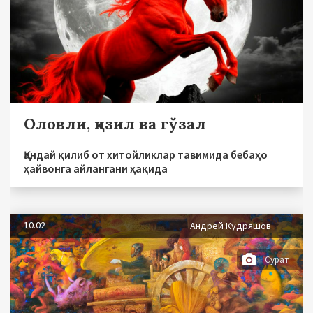
Оловли, қизил ва гўзал
Қандай қилиб от хитойликлар тавимида бебаҳо
ҳайвонга айлангани ҳақида
10.02
Андрей Кудряшов
Сурат