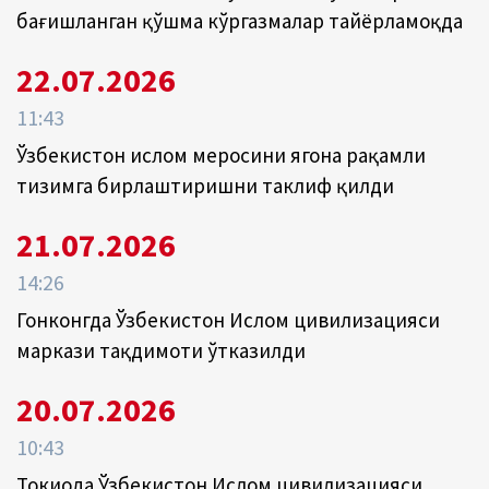
бағишланган қўшма кўргазмалар тайёрламоқда
22.07.2026
11:43
Ўзбекистон ислом меросини ягона рақамли
тизимга бирлаштиришни таклиф қилди
21.07.2026
14:26
Гонконгда Ўзбекистон Ислом цивилизацияси
маркази тақдимоти ўтказилди
20.07.2026
10:43
Токиода Ўзбекистон Ислом цивилизацияси