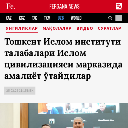
FERGANA.NEWS
KAZ
KGZ
TJK
TKM
UZB
WORLD
ЯНГИЛИКЛАР
МАҚОЛАЛАР
ВИДЕО
СУРАТЛАР
Тошкент Ислом институти
талабалари Ислом
цивилизацияси марказида
амалиёт ўтайдилар
25.02.26 11:15 MSK