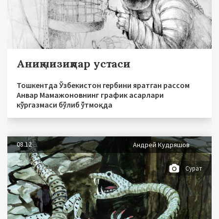
Аниқ чизиқлар устаси
Тошкентда Ўзбекистон гербини яратган рассом
Анвар Мамажоновнинг график асарлари
кўргазмаси бўлиб ўтмоқда
08.12
Андрей Кудряшов
Сурат