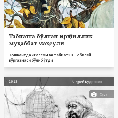
Табиатга бўлган қирқ йиллик
муҳаббат маҳсули
Тошкентда «Рассом ва табиат» XL юбилей
кўргазмаси бўлиб ўтди
16.12
Андрей Кудряшов
Сурат