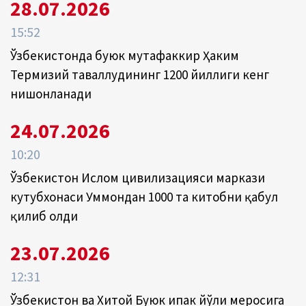
28.07.2026
15:52
Ўзбекистонда буюк мутафаккир Ҳаким
Термизий таваллудининг 1200 йиллиги кенг
нишонланади
24.07.2026
10:20
Ўзбекистон Ислом цивилизацияси маркази
кутубхонаси Уммондан 1000 та китобни қабул
қилиб олди
23.07.2026
12:31
Ўзбекистон ва Хитой Буюк ипак йўли меросига