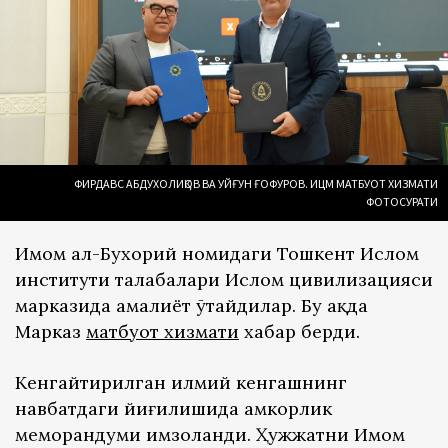
ФИРДАВС АБДУХОЛИҚОВ ВА УЙҒУН ҒОФУРОВ. ИЦМ МАТБУОТ ХИЗМАТИ
ФОТОСУРАТИ
Имом ал-Бухорий номидаги Тошкент Ислом
институти талабалари Ислом цивилизацияси
марказида амалиёт ўтайдилар. Бу ҳақда
Марказ
матбуот хизмати
хабар берди.
Кенгайтирилган илмий кенгашнинг
навбатдаги йиғилишида ҳамкорлик
меморандуми имзоланди. Ҳужжатни Имом