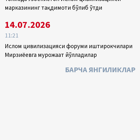
марказининг тақдимоти бўлиб ўтди
14.07.2026
11:21
Ислом цивилизацияси форуми иштирокчилари
Мирзиёевга мурожаат йўлладилар
БАРЧА ЯНГИЛИКЛАР