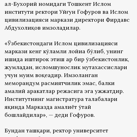
ал-Бухорий номидаги Тошкент Ислом
институти ректори Уйғун Ғофуров ва Ислом
цивилизацияси маркази директори Фирдавс
Абдухолиқов имзоладилар.
«Ўзбекистондаги Ислом цивилизацияси
маркази кенг кўламли лойиҳа бўлиб, унинг
ишида иштирок этиш ҳар бир ўзбекистонлик,
жумладан, исломшунослик мутахассислари
учун муҳим воқеадир. Имзоланган
меморандум расмиятчилик эмас, балки
амалий ҳаракатлар режасига эга ҳужжатдир.
Институтнинг магистратура талабалари
яқинда Марказда амалиёт ўтай
бошлайдилар», — деди Ғофуров.
Бундан ташқари, ректор университет