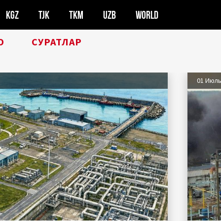
KGZ
TJK
TKM
UZB
WORLD
О
СУРАТЛАР
01 Июл