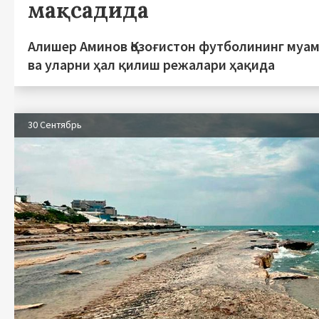
мақсадида
Алишер Аминов Қозоғистон футболининг муа
ва уларни ҳал қилиш режалари ҳақида
30 Сентябрь