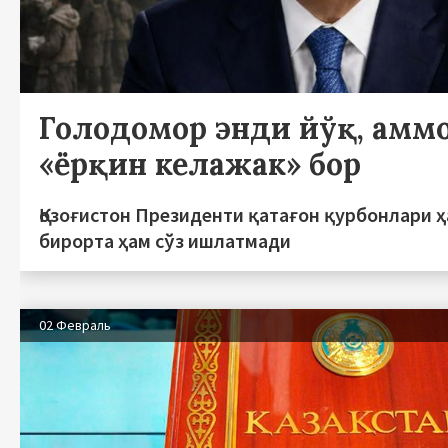
Голодомор энди йўқ, амм
«ёрқин келажак» бор
Қозоғистон Президенти қатағон қурбонлари 
бирорта ҳам сўз ишлатмади
02 Февраль