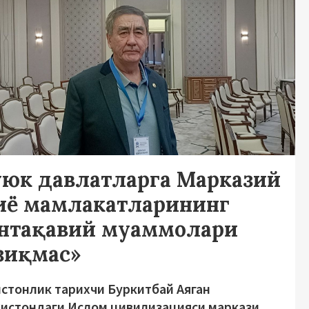
уюк давлатларга Марказий
иё мамлакатларининг
нтақавий муаммолари
зиқмас»
истонлик тарихчи Буркитбай Аяган
кистондаги Ислом цивилизацияси маркази