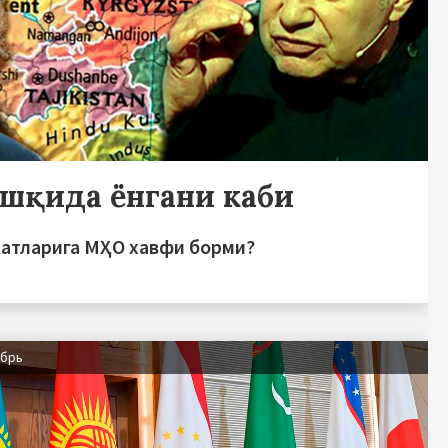
ишқида ёнгани каби
атларига МҲО хавфи борми?
абрь