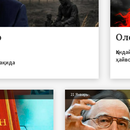
о
Ол
Қанда
ҳайв
ҳақида
21 Январь