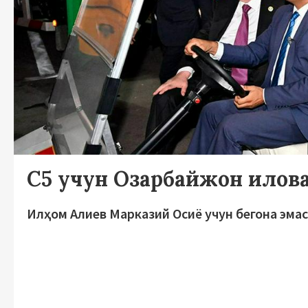
С5 учун Озарбайжон илов
Илҳом Алиев Марказий Осиё учун бегона эмас