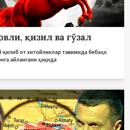
овли, қизил ва гўзал
й қилиб от хитойликлар тавимида бебаҳо
онга айлангани ҳақида