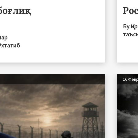
 боғлиқ
Ро
Бу Қи
таъс
лар
ўхтатиб
16 Фев