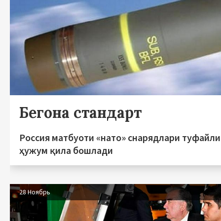
Бегона стандарт
Россия матбуоти «нато» снарядлари туфайли 
ҳужум қила бошлади
28 Ноябрь