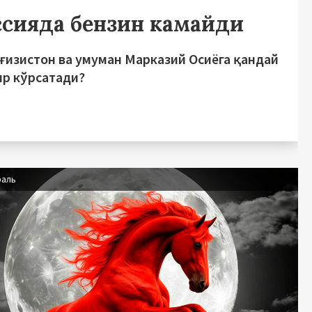
ссияда бензин камайди
рғизистон ва умуман Марказий Осиёга қандай
ир кўрсатади?
раль