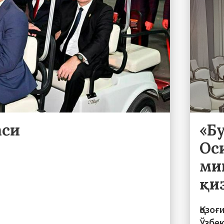
аси
«Б
Ос
ми
қи
Қозоғ
Ўзбе