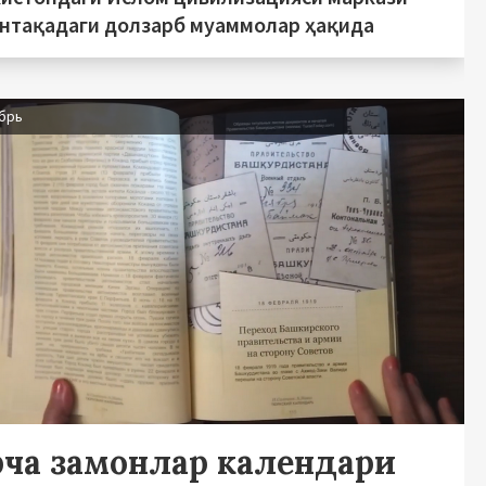
интақадаги долзарб муаммолар ҳақида
ябрь
рча замонлар календари