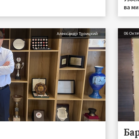
ва м
06 Окт
Александр Троицкий
Ба