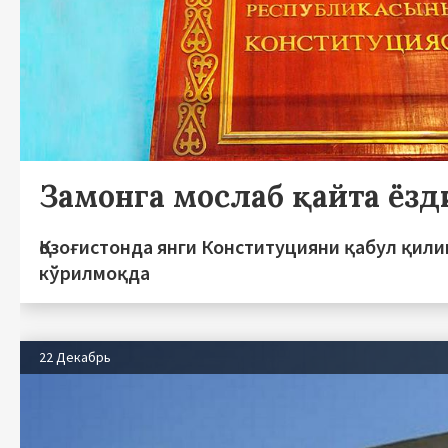
Замонга мослаб қайта ёзд
Қозоғистонда янги Конституцияни қабул қили
кўрилмоқда
22 Декабрь