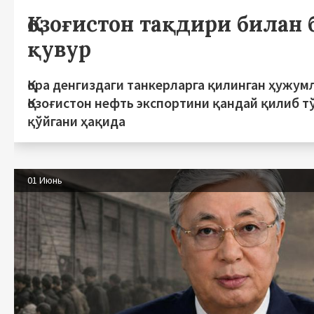
Қозоғистон тақдири билан
қувур
Қора денгиздаги танкерларга қилинган ҳужум
Қозоғистон нефть экспортини қандай қилиб т
қўйгани ҳақида
01 Июнь