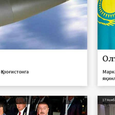
Ол
Қозоғистонга
Марк
яқин
17 Ноя