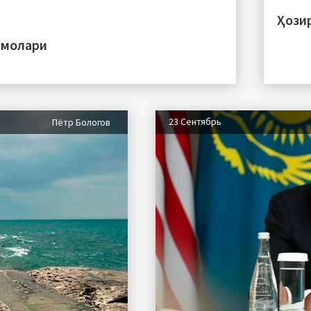
Ҳози
ммолари
23 Сентябрь
Пётр Бологов