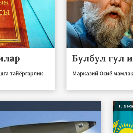
илар
Булбул гул 
шга тайёргарлик
Марказий Осиё мамлак
18 Дек