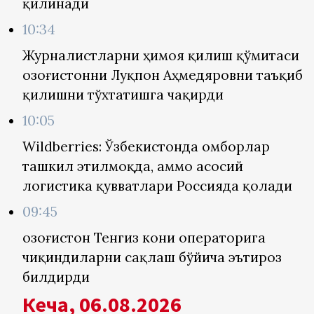
қилинади
10:34
Журналистларни ҳимоя қилиш қўмитаси
Қозоғистонни Луқпон Аҳмедяровни таъқиб
қилишни тўхтатишга чақирди
10:05
Wildberries: Ўзбекистонда омборлар
ташкил этилмоқда, аммо асосий
логистика қувватлари Россияда қолади
09:45
Қозоғистон Тенгиз кони операторига
чиқиндиларни сақлаш бўйича эътироз
билдирди
Кеча, 06.08.2026