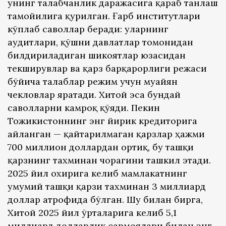
унинг талабчанлик даражасига қараб танлаш
тамойилига қурилган. Ғарб институтлари
кўплаб саволлар беради: уларнинг
аудитлари, қўшни давлатлар томонидан
билдириладиган шикоятлар юзасидан
текширувлар ва қарз барқарорлиги режаси
бўйича талаблар режим учун муайян
чекловлар яратади. Хитой эса бундай
саволларни камроқ қўяди. Пекин
Тожикистоннинг энг йирик кредиторига
айланган — қайтарилмаган қарзлар ҳажми
700 миллион доллардан ортиқ, бу ташқи
қарзнинг тахминан чорагини ташкил этади.
2025 йил охирига келиб мамлакатнинг
умумий ташқи қарзи тахминан 3 миллиард
доллар атрофида бўлган. Шу билан бирга,
Хитой 2025 йил ўрталарига келиб 5,1
миллиард долларлик сармоялари билан энг