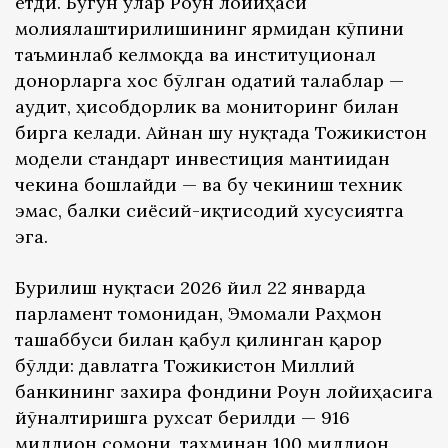
етди. Бугун улар Роғун лойиҳаси
молиялаштирилишининг ярмидан кўпини
таъминлаб келмоқда ва институционал
донорларга хос бўлган одатий талаблар —
аудит, ҳисобдорлик ва мониторинг билан
бирга келади. Айнан шу нуқтада Тожикистон
модели стандарт инвестиция мантиғидан
чекина бошлайди — ва бу чекиниш техник
эмас, балки сиёсий-иқтисодий хусусиятга
эга.
Бурилиш нуқтаси 2026 йил 22 январда
парламент томонидан, Эмомали Раҳмон
ташаббуси билан қабул қилинган қарор
бўлди: давлатга Тожикистон Миллий
банкининг захира фондини Роғун лойиҳасига
йўналтиришга рухсат берилди — 916
миллион сомони, тахминан 100 миллион