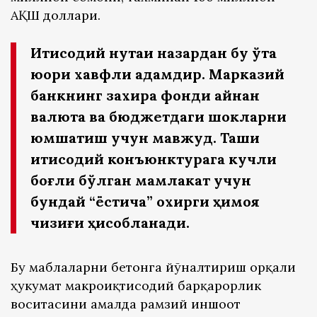
АҚШ доллари.
Иқтисодий нуқтаи назардан бу ўта
юқори хавфли қадамдир. Марказий
банкнинг захира фонди айнан
валюта ва бюджетдаги шокларни
юмшатиш учун мавжуд. Ташқи
иқтисодий конъюнктурага кучли
боғлиқ бўлган мамлакат учун
бундай “ёстиқча” охирги ҳимоя
чизиғи ҳисобланади.
Бу маблағларни бетонга йўналтириш орқали
ҳукумат макроиқтисодий барқарорлик
воситасини амалда рамзий иншоот