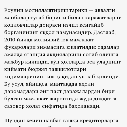
Роғунни молиялаштириш тарихи — аввалги
манбалар тугаб бориши билан харажатларни
қопловчилар доираси изчил кенгайиб
борганининг яққол намунасидир. Дастлаб,
2010 йилда молиявий юк мамлакат
фуқаролари зиммасига юклатилди: одамлар
амалда станция акцияларини сотиб олишга
мажбур қилинди, кўп ҳолларда эса уларнинг
қиймати бюджет ташкилотлари
ходимларининг иш ҳақидан ушлаб қолинди.
Бу усул, айниқса, минтақада аҳоли
даромадлари энг паст даражалардан бири
бўлган мамлакат шароитида жуда диққатга
сазовор ҳолат сифатида баҳоланади.
Шундан кейин навбат ташқи кредиторларга