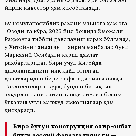
йирик инвестор ҳам ҳисобланади.
Бу номутаносиблик рамзий маънога ҳам эга.
“Озоди”га кўра, 2026 йил бошида Эмомали
Раҳмонга тиббий даволаниш керак бўлганда,
у Хитойни танлаган — айрим манбалар буни
Марказий Осиёдаги қария давлат
раҳбарларидан бири учун Хитойда
даволанишнинг илк қайд этилган
ҳолатларидан бири сифатида тилга олади.
Таҳлилчиларга кўра, бундай боғлиқлик
чуқурлашгани сайин ташқи сиёсий босим
ўтказиш учун мавжуд имкониятлар ҳам
қисқаради.
Бироқ бутун конструкция охир-оқибат
битта асосий фаразга таянади —