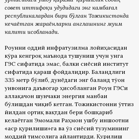
совет иттифоқи ҳудудидаги энг камбағал
республикалардан бири бўлган Тожикистонда
кечаётган жараёнларни англашнинг муҳим
калити ҳисобланади.
Роғунни оддий инфратузилма лойиҳасидан
кўра кенгроқ маънода тушуниш учун унга
ГЭС сифатида эмас, балки сиёсий институт
сифатида қараш фойдалидир. Баландлиги
335 метр бўлиб, дунёдаги энг баланд тўғон
унвонига даъвогар ҳисобланган Роғун ГЭСи
аллақачон шунчаки энергия манбаи
бўлишдан чиқиб кетган. Тожикистонни ўттиз
йилдан ортиқ вақтдан бери бошқариб
келаётган Эмомали Раҳмон ушбу иншоотни
«аср қурилиши»га ва ўз сиёсий тузумининг
моддий тимсолига айлантирди. Қурилиш