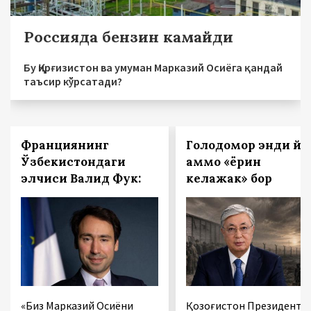
Россияда бензин камайди
Бу Қирғизистон ва умуман Марказий Осиёга қандай
таъсир кўрсатади?
Франциянинг
Голодомор энди йўқ
Ўзбекистондаги
аммо «ёрқин
элчиси Валид Фук:
келажак» бор
«Биз Марказий Осиёни
Қозоғистон Президенти