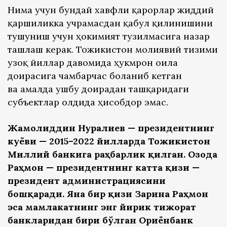
Нима учун бундай хавфли қарорлар жиддий
қаршиликка учрамасдан қабул қилинишини
тушуниш учун ҳокимият тузилмасига назар
ташлаш керак. Тожикистон молиявий тизими
узоқ йиллар давомида ҳукмрон оила
доирасига чамбарчас боғланиб кетган
ва амалда ушбу доирадан ташқаридаги
субъектлар олдида ҳисобдор эмас.
Жамолиддин Нуралиев — президентнинг
куёви — 2015–2022 йилларда Тожикистон
Миллий банкига раҳбарлик қилган. Озода
Раҳмон — президентнинг катта қизи —
президент администрациясини
бошқаради. Яна бир қизи Зарина Раҳмон
эса мамлакатнинг энг йирик тижорат
банкларидан бири бўлган Ориёнбанк