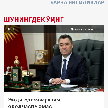
БАРЧА ЯНГИЛИКЛАР
ШУНИНГДЕК ЎҚИНГ
07.08
Даниил Кислов
Энди «демократия
оролчаси» эмас