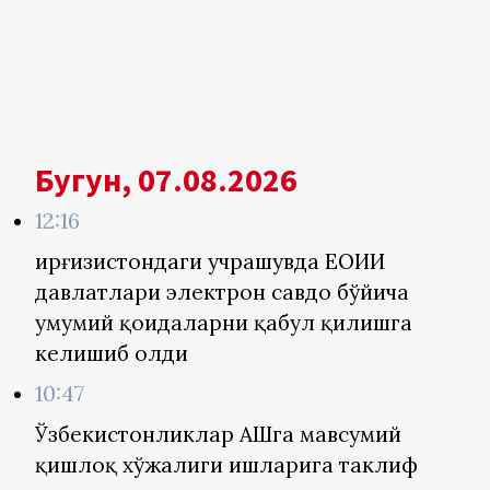
Бугун, 07.08.2026
12:16
Қирғизистондаги учрашувда ЕОИИ
давлатлари электрон савдо бўйича
умумий қоидаларни қабул қилишга
келишиб олди
10:47
Ўзбекистонликлар АҚШга мавсумий
қишлоқ хўжалиги ишларига таклиф