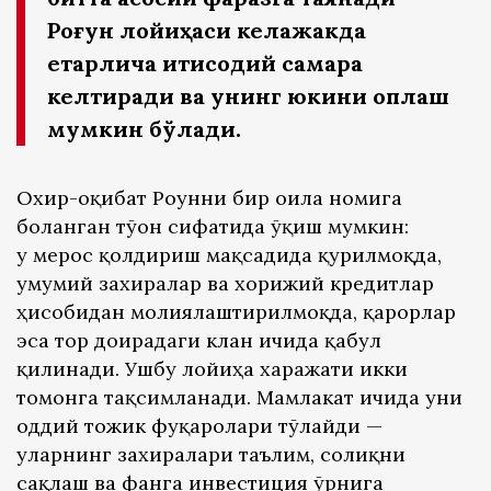
Роғун лойиҳаси келажакда
етарлича иқтисодий самара
келтиради ва унинг юкини қоплаш
мумкин бўлади.
Охир-оқибат Роғунни бир оила номига
боғланган тўғон сифатида ўқиш мумкин:
у мерос қолдириш мақсадида қурилмоқда,
умумий захиралар ва хорижий кредитлар
ҳисобидан молиялаштирилмоқда, қарорлар
эса тор доирадаги клан ичида қабул
қилинади. Ушбу лойиҳа харажати икки
томонга тақсимланади. Мамлакат ичида уни
оддий тожик фуқаролари тўлайди —
уларнинг захиралари таълим, соғлиқни
сақлаш ва фанга инвестиция ўрнига