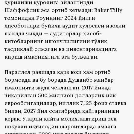
қурилиши қуролига айлантирди.
Шаффофлик эса ортиб кетмади: Baker Tilly
томонидан Роғуннинг 2024 йилги
ҳисоботлари бўйича аудит хулосаси изоҳли
шаклда чиқди — аудиторлар ҳисоб-
китобларнинг ишончлилигини тўлиқ
тасдиқлай олмаган ва инвентаризацияга
кириш имкониятига эга бўлмаган.
Параллел равишда қарз юки ҳам ортиб
бормоқда ва бу борада Душанбе манёвр
имконияти жуда чекланган. 2017 йилда
чиқарилган 500 миллион долларлик илк
еврооблигациялар, йиллик 7,125 фоиз ставка
билан, 2027 йил сентябрида қайтарилиши
керак. Уларни қайта молиялаштириш эса
ноқулай иқтисодий шароитларда амалга