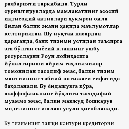
раҳбарияти таркибида. Турли
суриштирувларда мамлакатнинг асосий
иқтисодий активлари ҳукмрон оила
билан боғлиқ экани ҳақида маълумотлар
келтирилган. Шу нуқтаи назардан
қараганда, банк тизими устидан таъсирга
эга бўлган сиёсий кланнинг ушбу
ресурсларни Роғун лойиҳасига
йўналтириши айрим таҳлилчилар
томонидан тасодиф эмас, балки тизим
мантиғининг табиий натижаси сифатида
баҳоланади. Бу ёндашувга кўра,
шаффофликнинг йўқлиги тасодифий
муаммо эмас, балки мавжуд бошқарув
моделининг ишлаш усули ҳисобланади.
Бу тизимнинг ташқи контури кредиторни