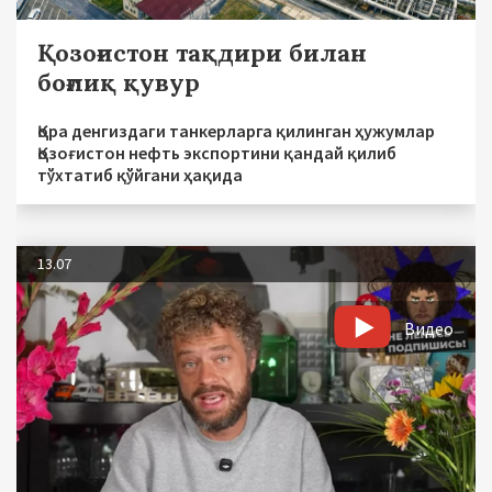
Қозоғистон тақдири билан
боғлиқ қувур
Қора денгиздаги танкерларга қилинган ҳужумлар
Қозоғистон нефть экспортини қандай қилиб
тўхтатиб қўйгани ҳақида
13.07
Видео