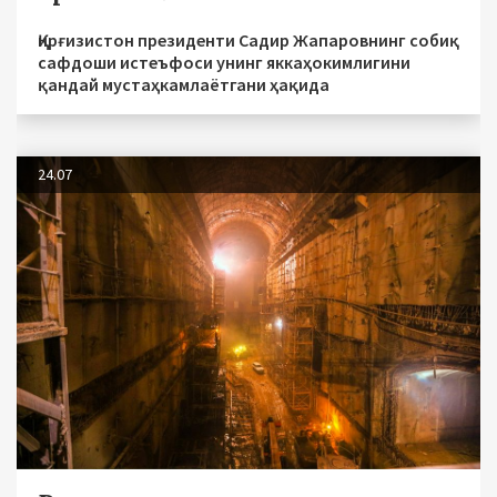
Қирғизистон президенти Садир Жапаровнинг собиқ
сафдоши истеъфоси унинг яккаҳокимлигини
қандай мустаҳкамлаётгани ҳақида
24.07