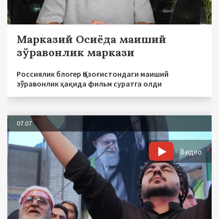
Марказий Осиёда маиший
зўравонлик маркази
Россиялик блогер Қозоғистондаги маиший
зўравонлик ҳақида фильм суратга олди
07.07
Видео