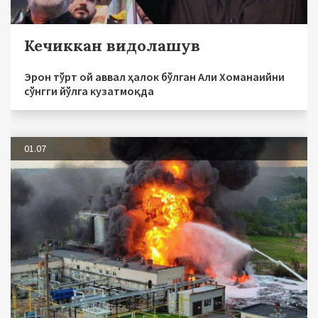
Кечиккан видолашув
Эрон тўрт ой аввал ҳалок бўлган Али Хоманаийни
сўнгги йўлга кузатмоқда
01.07