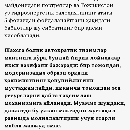
майдонидаги портретлар ва Тожикистон
ўз гидроэнергетик салоҳиятининг атиги
5 фоизидан фойдаланаётгани ҳақидаги
баёнотлар шу сиёсатнинг бир қисми
ҳисобланади.
Шахсга боғлиқ автократик тизимлар
мантиғига кўра, бундай йирик лойиҳалар
икки вазифани бажаради: бир томондан,
модернизация образи орқали
ҳокимиятнинг қонунийлигини
мустаҳкамлайди, иккинчи томондан эса
ресурсларни қайта тақсимлаш
механизмига айланади. Муаммо шундаки,
давлатда бу улкан мақсадни мустақил
равишда молиялаштириш учун етарли
маблағ мавжуд эмас.