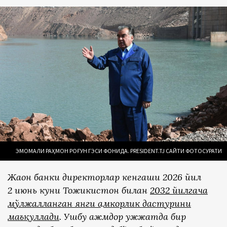
ЭМОМАЛИ РАҲМОН РОҒУН ГЭСИ ФОНИДА. PRESIDENT.TJ САЙТИ ФОТОСУРАТИ
Жаҳон банки директорлар кенгаши 2026 йил
2 июнь куни Тожикистон билан
2032 йилгача
мўлжалланган янги ҳамкорлик дастурини
маъқуллади
. Ушбу ҳажмдор ҳужжатда бир