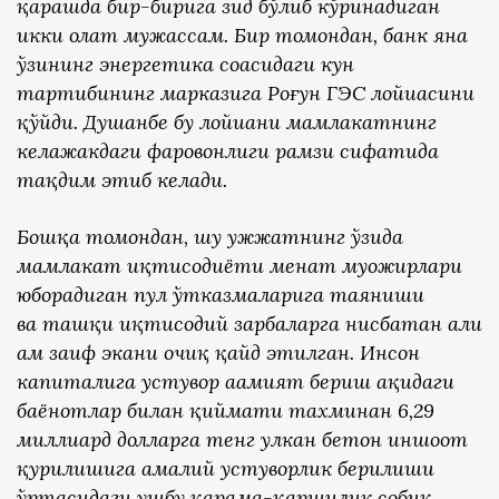
қарашда бир-бирига зид бўлиб кўринадиган
икки ҳолат мужассам. Бир томондан, банк яна
ўзининг энергетика соҳасидаги кун
тартибининг марказига Роғун ГЭС лойиҳасини
қўйди. Душанбе бу лойиҳани мамлакатнинг
келажакдаги фаровонлиги рамзи сифатида
тақдим этиб келади.
Бошқа томондан, шу ҳужжатнинг ўзида
мамлакат иқтисодиёти меҳнат муҳожирлари
юборадиган пул ўтказмаларига таяниши
ва ташқи иқтисодий зарбаларга нисбатан ҳали
ҳам заиф экани очиқ қайд этилган. Инсон
капиталига устувор аҳамият бериш ҳақидаги
баёнотлар билан қиймати тахминан 6,29
миллиард долларга тенг улкан бетон иншоот
қурилишига амалий устуворлик берилиши
ўртасидаги ушбу қарама-қаршилик собиқ