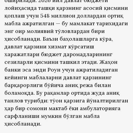
оширилади. 2026 йил давлат бюджети
лойиҳасида ташқи қарзнинг асосий қисмини
қоплаш учун 548 миллион доллардан ортиқ
маблағ ажратилган — бу мамлакат тарихидаги
энг оғир молиявий тўловлардан бири
ҳисобланади. Баъзи баҳолашларга кўра,
давлат қарзини хизмат кўрсатиш
харажатлари бюджет даромадларининг
сезиларли қисмини ташкил этади. Жаҳон
банки эса энди Роғун учун ажратиладиган
кейинги маблағларни давлат қарзининг
барқарорлиги бўйича аниқ режа билан
боғламоқда. Бу рақамлар ортида жуда аниқ
танлов турибди: тўғон қарзига йўналтирилган
ҳар бир сомони мактаб ёки амбулаторияга
сарфланиши мумкин бўлган маблағ
ҳисобланади.