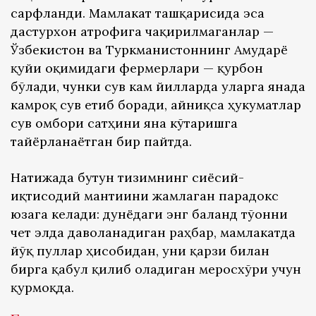
сарфланди. Мамлакат ташқарисида эса
дастурхон атрофига чақирилмаганлар —
Ўзбекистон ва Туркманистоннинг Амударё
қуйи оқимидаги фермерлари — қурбон
бўлади, чунки сув кам йилларда уларга янада
камроқ сув етиб боради, айниқса ҳукуматлар
сув омбори сатҳини яна кўтаришга
тайёрланаётган бир пайтда.
Натижада бутун тизимнинг сиёсий-
иқтисодий мантиғини жамлаган парадокс
юзага келади: дунёдаги энг баланд тўғонни
чет элда даволанадиган раҳбар, мамлакатда
йўқ пуллар ҳисобидан, уни қарзи билан
бирга қабул қилиб оладиган меросхўри учун
қурмоқда.