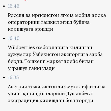
16:46
Россия ва Қирғизистон ягона мобил алоқа
операторини ташкил этиш бўйича
келишувга эришди
16:40
Wildberries омборларига қилинган
ҳужумлар Ўзбекистон экспортига зарба
берди. Тошкент маркетплейс билан
учрашув тайинлади
16:35
Австрия тожикистонлик мухолифатчи ва
унинг қариндошларини Душанбега
экстрадиция қилишдан бош тортди