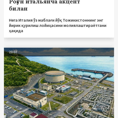
Роғун итальянча акцент
билан
Нега Италия ўз маблағи йўқ Тожикистоннинг энг
йирик қурилиш лойиҳасини молиялаштираётгани
ҳақида
23.07