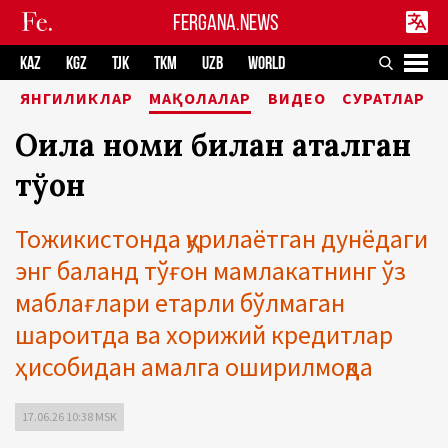
FERGANA.NEWS
KAZ
KGZ
TJK
TKM
UZB
WORLD
ЯНГИЛИКЛАР
МАҚОЛАЛАР
ВИДЕО
СУРАТЛАР
Оила номи билан аталган
тўғон
Тожикистонда қурилаётган дунёдаги
энг баланд тўғон мамлакатнинг ўз
маблағлари етарли бўлмаган
шароитда ва хорижий кредитлар
ҳисобидан амалга оширилмоқда
17.06.26 10:38 MSK