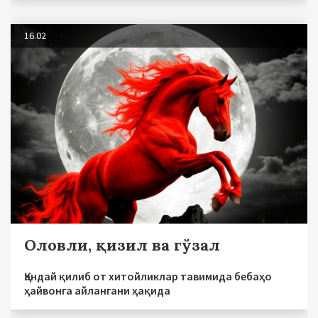
16.02
Оловли, қизил ва гўзал
Қандай қилиб от хитойликлар тавимида бебаҳо
ҳайвонга айлангани ҳақида