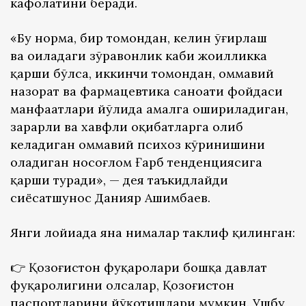
кафолатини беради.
«Бу норма, бир томондан, келин ўғирлаш
ва оиладаги зўравонлик каби жоҳилликка
қарши бўлса, иккинчи томондан, оммавий
назорат ва фармацевтика саноати фойдаси
манфаатлари йўлида амалга ошириладиган,
зарарли ва хавфли оқибатларга олиб
келадиган оммавий психоз кўринишини
оладиган носоғлом Ғарб тенденциясига
қарши туради», — дея таъкидлайди
сиёсатшунос Данияр Ашимбаев.
Янги лойиҳада яна нималар таклиф қилинган:
👉️ Қозоғистон фуқаролари бошқа давлат
фуқаролигини олсалар, Қозоғистон
паспортларини йўқотишлари мумкин. Ушбу