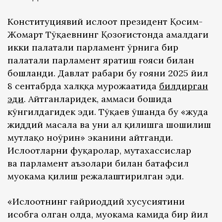
Конституциявий ислоҳот президент Қосим-
Жомарт Тўқаевнинг Қозоғистонда амалдаги
икки палатали парламент ўрнига бир
палатали парламент яратиш ғояси билан
бошланди. Давлат раҳбари бу ғояни 2025 йил
8 сентабрда халққа мурожаатида
билдирган
эди
. Айтганларидек, ҳаммаси бошида
кўнгилдагидек эди. Тўқаев ўшанда бу «жуда
жиддий масала ва уни ҳал қилишга шошилиш
мутлақо ноўрин» эканини айтганди.
Ислоҳотларни фуқаролар, мутахассислар
ва парламент аъзолари билан батафсил
муҳокама қилиш режалаштирилган эди.
«Ислоҳотнинг ғайриоддий хусусиятини
ҳисобга олган ҳолда, муҳокама камида бир йил