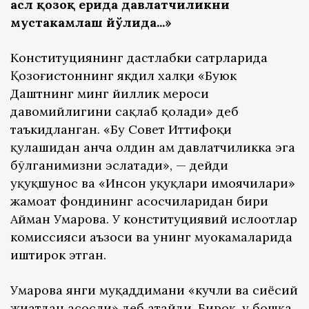
асл қозоқ ерида давлатчиликни
мустаҳкамлаш йўлида...»
Конституциянинг дастлабки сатрларида
Қозоғистоннинг якдил халқи «Буюк
Даштнинг минг йиллик мероси
давомийлигини сақлаб қолади» деб
таъкидланган. «Бу Совет Иттифоқи
қулашидан анча олдин ҳам давлатчиликка эга
бўлганимизни эслатади», — дейди
ҳуқуқшунос ва «Инсон ҳуқуқлари ҳимоячилари»
жамоат фондининг асосчиларидан бири
Айман Умарова. У конституциявий ислоҳотлар
комиссияси аъзоси ва унинг муҳокамаларида
иштирок этган.
Умарова янги муқаддимани «кучли ва сиёсий
жиҳатдан асосли» деб атайди. Бироқ, у бошқа