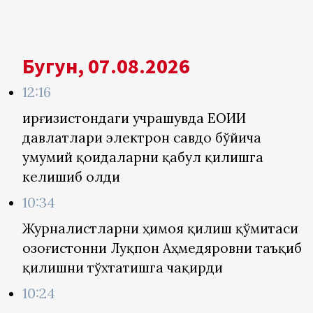
Бугун, 07.08.2026
12:16
Қирғизистондаги учрашувда ЕОИИ
давлатлари электрон савдо бўйича
умумий қоидаларни қабул қилишга
келишиб олди
10:34
Журналистларни ҳимоя қилиш қўмитаси
Қозоғистонни Луқпон Аҳмедяровни таъқиб
қилишни тўхтатишга чақирди
10:24