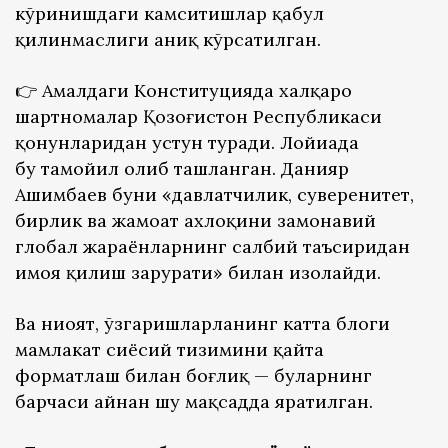
кўринишдаги камситишлар қабул
қилинмаслиги аниқ кўрсатилган.
👉️ Амалдаги Конституцияда халқаро
шартномалар Қозоғистон Республикаси
қонунларидан устун туради. Лойиҳада
бу тамойил олиб ташланган. Данияр
Ашимбаев буни «давлатчилик, суверенитет,
бирлик ва жамоат ахлоқини замонавий
глобал жараёнларнинг салбий таъсиридан
ҳимоя қилиш зарурати» билан изоҳлайди.
Ва ниҳоят, ўзгаришларланинг катта блоги
мамлакат сиёсий тизимини қайта
форматлаш билан боғлиқ — буларнинг
барчаси айнан шу мақсадда яратилган.