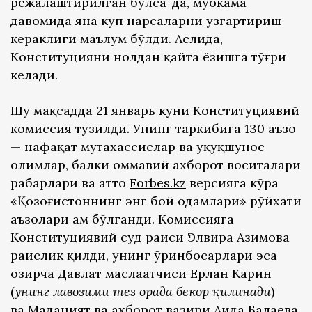
режалаштирилган бўлса-да, муҳокама
давомида яна кўп нарсаларни ўзгартириш
кераклиги маълум бўлди. Аслида,
Конституцияни нолдан қайта ёзишга тўғри
келади.
Шу мақсадда 21 январь куни Конституциявий
комиссия тузилди. Унинг таркибига 130 аъзо
— нафақат мутахассислар ва ҳуқуқшунос
олимлар, балки оммавий ахборот воситалари
раҳбарлари ва ҳатто
Forbes.kz
версияга кўра
«Қозоғистоннинг энг бой одамлари» рўйхати
аъзолари ҳам бўлганди. Комиссияга
Конституциявий суд раиси Элвира Азимова
раислик қилди, унинг ўринбосарлари эса
ҳозирча Давлат маслаҳатчиси Ерлан Карин
(
унинг лавозими тез орада бекор қилинади
)
ва Маданият ва ахборот вазири Аида Балаева