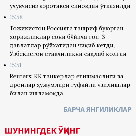
учувчисиз аэротакси синовдан ўтказилди
15:58
Тожикистон Россияга ташриф буюрган
хорижликлар сони бўйича топ-3
давлатлар рўйхатидан чиқиб кетди,
Ўзбекистон етакчиликни сақлаб қолган
15:51
Reuters: КҚК танкерлар етишмаслиги ва
дронлар ҳужумлари туфайли узилишлар
билан ишламоқда
БАРЧА ЯНГИЛИКЛАР
ШУНИНГДЕК ЎҚИНГ