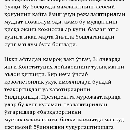
бўлди. Бу босқичда мамлакатнинг асосий
қонунини қайта ёзиш учун режалаштирилган
муддат номаълум эди, аммо бу муддатнинг
қисқа экани комиссия ҳар куни, баъзан ҳатто
кунига икки марта йиғила бошлаганидан
сўнг маълум бўла бошлади.
Икки ҳафтадан камроқ вақт ўтгач, 31 январда
янги Конституция лойиҳасининг тўлиқ матни
эълон қилинди. Бир неча ўнлаб
қозоғистонлик ҳуқуқ ҳимоячилари бундай
тезкорликдан ўз хавотирларини
билдиришди. Президентга мурожаатларида
улар бу кенг кўламли, тезлаштирилган
ўзгаришлар «барқарорликни
мустаҳкамламаслиги, балки жамиятда мавжуд
ижтимоий бўлинишни чуқурлаштиришга