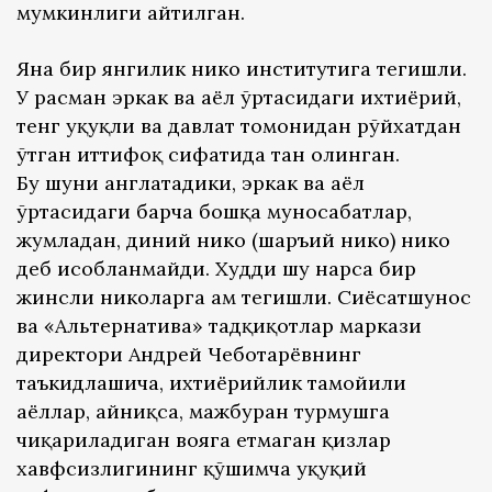
мумкинлиги айтилган.
Яна бир янгилик никоҳ институтига тегишли.
У расман эркак ва аёл ўртасидаги ихтиёрий,
тенг ҳуқуқли ва давлат томонидан рўйхатдан
ўтган иттифоқ сифатида тан олинган.
Бу шуни англатадики, эркак ва аёл
ўртасидаги барча бошқа муносабатлар,
жумладан, диний никоҳ (шаръий никоҳ) никоҳ
деб ҳисобланмайди. Худди шу нарса бир
жинсли никоҳларга ҳам тегишли. Сиёсатшунос
ва «Альтернатива» тадқиқотлар маркази
директори Андрей Чеботарёвнинг
таъкидлашича, ихтиёрийлик тамойили
аёллар, айниқса, мажбуран турмушга
чиқариладиган вояга етмаган қизлар
хавфсизлигининг қўшимча ҳуқуқий