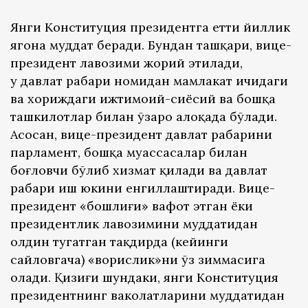
Янги Конституция президентга етти йиллик
ягона муддат беради. Бундан ташқари, вице-
президент лавозими жорий этилади,
у давлат раҳбари номидан мамлакат ичидаги
ва хориждаги ижтимоий-сиёсий ва бошқа
ташкилотлар билан ўзаро алоқада бўлади.
Асосан, вице-президент давлат раҳбарини
парламент, бошқа муассасалар билан
боғловчи бўлиб хизмат қилади ва давлат
раҳбари иш юкини енгиллаштиради. Вице-
президент «бошлиғи» вафот этган ёки
президентлик лавозимини муддатидан
олдин тугатган тақдирда (кейинги
сайловгача) «ворислик»ни ўз зиммасига
олади. Қизиғи шундаки, янги Конституция
президентнинг ваколатларини муддатидан