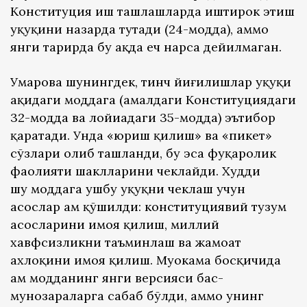
Конституция иш ташлашларда иштирок этиш
ҳуқуқини назарда тутади (24-модда), аммо
янги таҳрирда бу ҳақда ҳеч нарса дейилмаган.
Умарова шунингдек, тинч йиғилишлар ҳуқуқи
ҳақидаги моддага (амалдаги Конституциядаги
32-модда ва лойиҳадаги 35-модда) эътибор
қаратади. Унда «юриш қилиш» ва «пикет»
сўзлари олиб ташланди, бу эса фуқаролик
фаолияти шаклларини чеклайди. Худди
шу моддага ушбу ҳуқуқни чеклаш учун
асослар ҳам қўшилди: конституциявий тузум
асосларини ҳимоя қилиш, миллий
хавфсизликни таъминлаш ва жамоат
ахлоқини ҳимоя қилиш. Муҳокама босқичида
ҳам модданинг янги версияси баҳс-
мунозараларга сабаб бўлди, аммо унинг