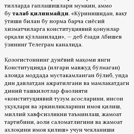
тилларда гаплашишлари мумкин, аммо
бу
талаб
қилинмайди
. «Кўринишидан, вақт
ўтиши билан бу норма барча сиёсий
хизматчиларга конституциявий қонунлар
орқали қўлланилади», — деб ёзади Абишев
ўзининг Телеграм каналида.
Қозоғистоннинг дунёвий мақоми янги
Конституцияда (илгари мавжуд бўлмаган)
алоҳида моддада мустаҳкамланган бўлиб, унда
дин давлатдан ажратилгани ва мамлакатдаги
диний ташкилотлар фаолияти
«конституциявий тузум асосларини, инсон
ҳуқуқлари ва эркинликларини ҳимоя қилиш,
миллий хавфсизликни таъминлаш, жамоат
тартибини, аҳоли саломатлигини ва жамоат
ахлоқини ҳимоя қилиш» учун чекланиши