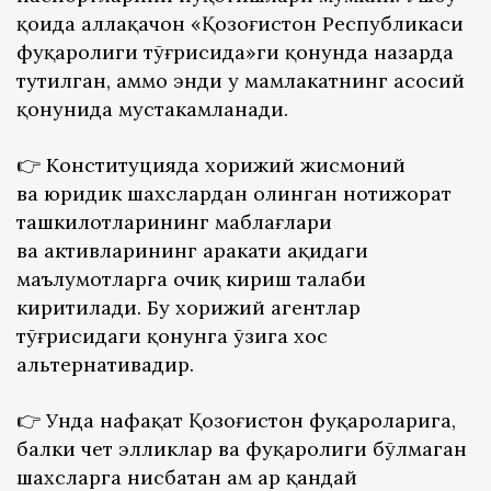
қоида аллақачон «Қозоғистон Республикаси
фуқаролиги тўғрисида»ги қонунда назарда
тутилган, аммо энди у мамлакатнинг асосий
қонунида мустаҳкамланади.
👉 Конституцияда хорижий жисмоний
ва юридик шахслардан олинган нотижорат
ташкилотларининг маблағлари
ва активларининг ҳаракати ҳақидаги
маълумотларга очиқ кириш талаби
киритилади. Бу хорижий агентлар
тўғрисидаги қонунга ўзига хос
альтернативадир.
👉️ Унда нафақат Қозоғистон фуқароларига,
балки чет элликлар ва фуқаролиги бўлмаган
шахсларга нисбатан ҳам ҳар қандай