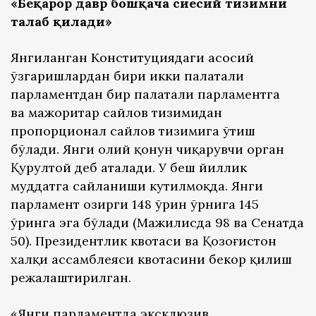
«Беқарор давр бошқача сиёсий тизимни
талаб қилади»
Янгиланган Конституциядаги асосий
ўзгаришлардан бири икки палатали
парламентдан бир палатали парламентга
ва мажоритар сайлов тизимидан
пропорционал сайлов тизимига ўтиш
бўлади. Янги олий қонун чиқарувчи орган
Қурултой деб аталади. У беш йиллик
муддатга сайланиши кутилмоқда. Янги
парламент ҳозирги 148 ўрин ўрнига 145
ўринга эга бўлади (Мажилисда 98 ва Сенатда
50). Президентлик квотаси ва Қозоғистон
халқи ассамблеяси квотасини бекор қилиш
режалаштирилган.
«Янги парламентда эксклюзив