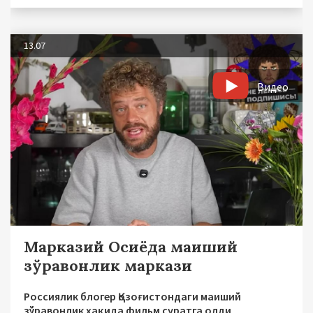
13.07
Видео
Марказий Осиёда маиший
зўравонлик маркази
Россиялик блогер Қозоғистондаги маиший
зўравонлик ҳақида фильм суратга олди