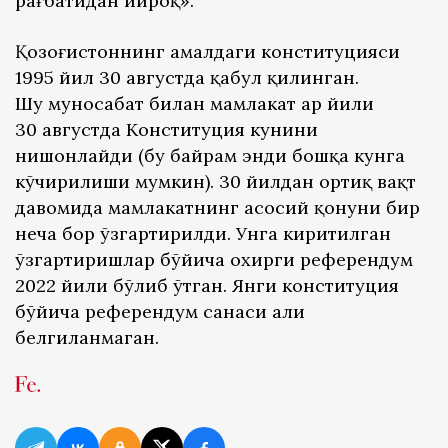
рағбатидан йироқ».
Қозоғистоннинг амалдаги конституцияси
1995 йил 30 августда қабул қилинган.
Шу муносабат билан мамлакат ҳар йили
30 августда Конституция кунини
нишонлайди (бу байрам энди бошқа кунга
кўчирилиши мумкин). 30 йилдан ортиқ вақт
давомида мамлакатнинг асосий қонуни бир
неча бор ўзгартирилди. Унга киритилган
ўзгартиришлар бўйича охирги референдум
2022 йили бўлиб ўтган. Янги конституция
бўйича референдум санаси ҳали
белгиланмаган.