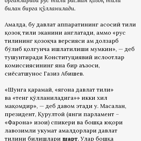
органларида рус тили расман қозоқ тили
билан бирга қўлланилади.
Амалда, бу давлат аппаратининг асосий тили
қозоқ тили эканини англатади, аммо «рус
тилининг қозоқча версияси ҳам долзарб
бўлиб қолгунча ишлатилиши мумкин», — деб
тушунтиради Конституциявий ислоҳотлар
комиссиясининг яна бир аъзоси,
сиёсатшунос Газиз Абишев.
«Шунга қарамай, «ягона давлат тили»
ва «тенг қўлланиладига»» икки хил
мақомдир», — деб давом этади у. Масалан,
президент, Қурултой (янги парламент –
«Фарҳона» изоҳи) спикери ва бошқа юқори
лавозимли ҳукумат амалдорлари давлат
тилини билишлари
шарт
. Улар бошқа