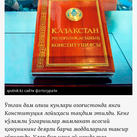
sputnik.kz сайти фотосурати
Ўтган дам олиш кунлари Қозоғистонда янги
Конституция лойиҳаси тақдим этилди. Кенг
кўламли ўзгаришлар мамлакат асосий
қонунининг деярли барча моддаларига таъсир
кўрсатди. Улар бир неча ой ичида тез