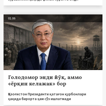
01.06
Голодомор энди йўқ, аммо
«ёрқин келажак» бор
Қозоғистон Президенти қатағон қурбонлари
ҳақида бирорта ҳам сўз ишлатмади