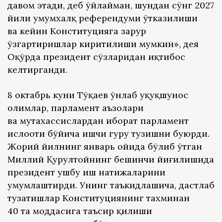
давом этади, деб ўйлайман, шундан сўнг 2027
йили умумхалқ референдуми ўтказилиши
ва кейин Конституцияга зарур
ўзгартиришлар киритилиши мумкин», дея
Оқўрда президент сўзларидан иқтибос
келтирганди.
8 октабрь куни Тўқаев ўнлаб ҳуқуқшунос
олимлар, парламент аъзолари
ва мутахассислардан иборат парламент
ислоҳоти бўйича ишчи гуруҳ тузишни буюрди.
Жорий йилнинг январь ойида бўлиб ўтган
Миллий Қурултойнинг бешинчи йиғилишида
президент ушбу иш натижаларини
умумлаштирди. Унинг таъкидлашича, дастлаб
тузатишлар Конституциянинг тахминан
40 та моддасига таъсир қилиши