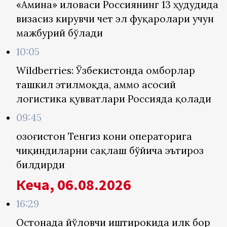
«Амина» иловаси Россиянинг 13 ҳудудида
визасиз кирувчи чет эл фуқаролари учун
мажбурий бўлади
10:05
Wildberries: Ўзбекистонда омборлар
ташкил этилмоқда, аммо асосий
логистика қувватлари Россияда қолади
09:45
Қозоғистон Тенгиз кони операторига
чиқиндиларни сақлаш бўйича эътироз
билдирди
Кеча, 06.08.2026
16:29
Остонада йўловчи иштирокида илк бор