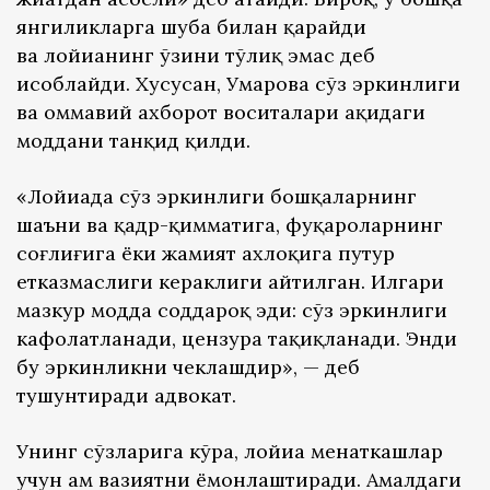
янгиликларга шубҳа билан қарайди
ва лойиҳанинг ўзини тўлиқ эмас деб
ҳисоблайди. Хусусан, Умарова сўз эркинлиги
ва оммавий ахборот воситалари ҳақидаги
моддани танқид қилди.
«Лойиҳада сўз эркинлиги бошқаларнинг
шаъни ва қадр-қимматига, фуқароларнинг
соғлиғига ёки жамият ахлоқига путур
етказмаслиги кераклиги айтилган. Илгари
мазкур модда соддароқ эди: сўз эркинлиги
кафолатланади, цензура тақиқланади. Энди
бу эркинликни чеклашдир», — деб
тушунтиради адвокат.
Унинг сўзларига кўра, лойиҳа меҳнаткашлар
учун ҳам вазиятни ёмонлаштиради. Амалдаги