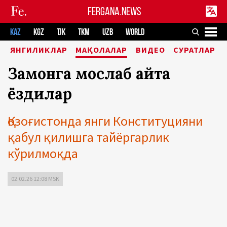
FERGANA.NEWS
KAZ
KGZ
TJK
TKM
UZB
WORLD
ЯНГИЛИКЛАР
МАҚОЛАЛАР
ВИДЕО
СУРАТЛАР
Замонга мослаб қайта
ёздилар
Қозоғистонда янги Конституцияни
қабул қилишга тайёргарлик
кўрилмоқда
02.02.26 12:08 MSK