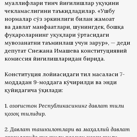
муаллифлари тинч йиғилишлар ҳуқуқини
чекламаслигини таъкидладилар. «Ушбу
нормалар сўз эркинлиги билан жамоат
ва давлат манфаатлари, шунингдек, бошқа
фуқароларнинг ҳуқуқлари ўртасидаги
мувозанатни таъминлаш учун зарур», — деди
депутат Снежана Имашева конституциявий
комиссия йиғилишларидан бирида.
Конституция лойиҳасидаги тил масаласи 7-
моддадан 9-моддага кўчирилди ва энди
қуйидагича ўқилади:
1
. Қозоғистон Республикасининг давлат тили
қозоқ тилидир.
2. Давлат ташкилотлари ва маҳаллий давлат