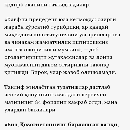
қодир» эканини таъкидладилар.
«Хавфли прецедент юза келмоқда: ҳозирги
жараён кўрсатиб турибдики, ҳар қандай
миқёсдаги конституциявий ўзгаришлар тез
ва чинакам жамоатчилик иштирокисиз
амалга оширилиши мумкин», — деб
огоҳлантиришди мутахассислар ва лойиҳа
муҳокамасини давом эттиришни таклиф
қилишди. Бироқ, улар жавоб олишолмади.
Таклиф этилаётган тузатишлар дастлаб
асосий қонуннинг амалдаги версияси
матнининг 84 фоизини қамраб олди, мана
улардан баъзилари.
«Биз, Қозоғистоннинг бирлашган халқи,