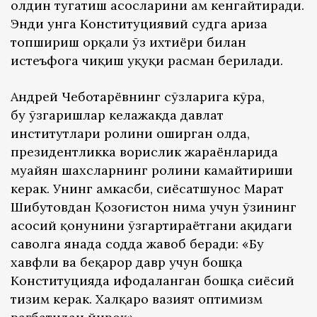
олдин тугатиш асосларини ҳам кенгайтиради.
Энди унга Конституциявий судга ариза
топшириш орқали ўз ихтиёри билан
истеъфога чиқиш ҳуқуқи расман берилади.
Андрей Чеботарёвнинг сўзларига кўра,
бу ўзгаришлар келажакда давлат
институтлари ролини оширган ҳолда,
президентликка ворислик жараёнларида
муайян шахсларнинг ролини камайтириши
керак. Унинг ҳамкасби, сиёсатшунос Марат
Шибутовдан Қозоғистон нима учун ўзининг
асосий қонунини ўзгартираётгани ҳақидаги
саволга янада содда жавоб беради: «Бу
хавфли ва беқарор давр учун бошқа
Конституцияда ифодаланган бошқа сиёсий
тизим керак. Халқаро вазият оптимизм