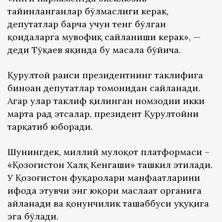
тайинланганлар бўлмаслиги керак,
депутатлар барча учун тенг бўлган
қоидаларга мувофиқ сайланиши керак», —
деди Тўқаев яқинда бу масала бўйича.
Қурултой раиси президентнинг таклифига
биноан депутатлар томонидан сайланади.
Агар улар таклиф қилинган номзодни икки
марта рад этсалар, президент Қурултойни
тарқатиб юборади.
Шунингдек, миллий мулоқот платформаси –
«Қозоғистон Халқ Кенгаши» ташкил этилади.
У Қозоғистон фуқаролари манфаатларини
ифода этувчи энг юқори маслаҳат органига
айланади ва қонунчилик ташаббуси ҳуқуқига
эга бўлади.