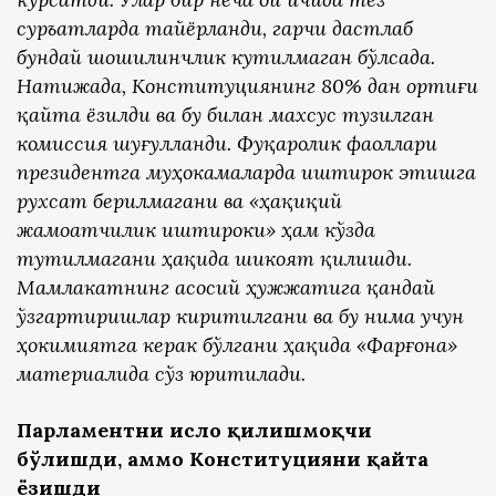
суръатларда тайёрланди, гарчи дастлаб
бундай шошилинчлик кутилмаган бўлсада.
Натижада, Конституциянинг 80% дан ортиғи
қайта ёзилди ва бу билан махсус тузилган
комиссия шуғулланди. Фуқаролик фаоллари
президентга муҳокамаларда иштирок этишга
рухсат берилмагани ва «ҳақиқий
жамоатчилик иштироки» ҳам кўзда
тутилмагани ҳақида шикоят қилишди.
Мамлакатнинг асосий ҳужжатига қандай
ўзгартиришлар киритилгани ва бу нима учун
ҳокимиятга керак бўлгани ҳақида «Фарғона»
материалида сўз юритилади.
Парламентни ислоҳ қилишмоқчи
бўлишди, аммо Конституцияни қайта
ёзишди