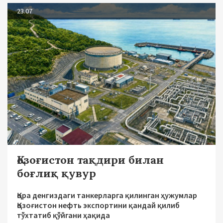
23.07
Қозоғистон тақдири билан
боғлиқ қувур
Қора денгиздаги танкерларга қилинган ҳужумлар
Қозоғистон нефть экспортини қандай қилиб
тўхтатиб қўйгани ҳақида