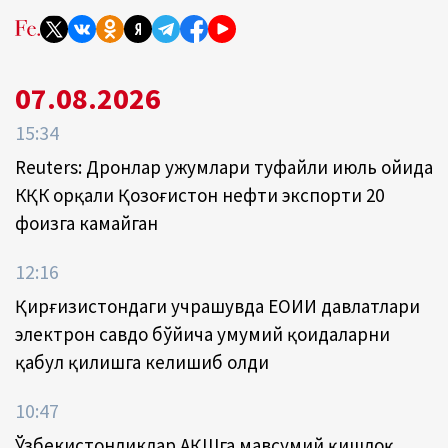
07.08.2026
15:34
Reuters: Дронлар ҳужумлари туфайли июль ойида
КҚК орқали Қозоғистон нефти экспорти 20
фоизга камайган
12:16
Қирғизистондаги учрашувда ЕОИИ давлатлари
электрон савдо бўйича умумий қоидаларни
қабул қилишга келишиб олди
10:47
Ўзбекистонликлар АҚШга мавсумий қишлоқ