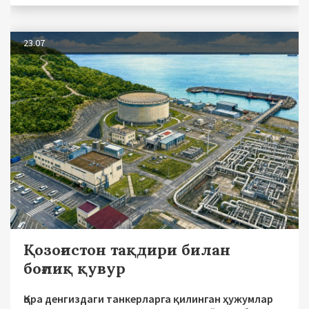
23.07
Қозоғистон тақдири билан
боғлиқ қувур
Қора денгиздаги танкерларга қилинган ҳужумлар