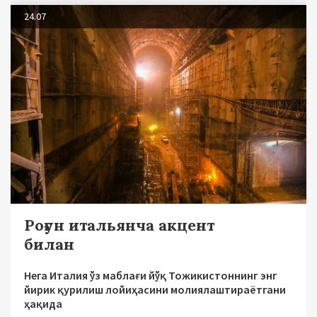
24.07
Роғун итальянча акцент
билан
Нега Италия ўз маблағи йўқ Тожикистоннинг энг
йирик қурилиш лойиҳасини молиялаштираётгани
ҳақида