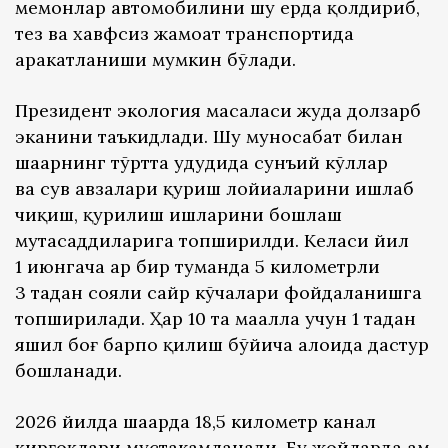
меҳмонлар автомобилини шу ерда қолдириб,
тез ва хавфсиз жамоат транспортида
ҳаракатланиши мумкин бўлади.
Президент экология масаласи жуда долзарб
эканини таъкидлади. Шу муносабат билан
шаҳарнинг тўртта ҳудудида сунъий кўллар
ва сув ҳавзалари қуриш лойиҳаларини ишлаб
чиқиш, қурилиш ишларини бошлаш
мутасаддиларига топширилди. Келаси йил
1 июнгача ҳар бир туманда 5 километрли
3 тадан сояли сайр кўчалари фойдаланишга
топширилади. Ҳар 10 та маҳалла учун 1 тадан
яшил боғ барпо қилиш бўйича алоҳида дастур
бошланади.
2026 йилда шаҳарда 18,5 километр канал
қирғоқлари мустаҳкамланади. Бу жойларда ҳам