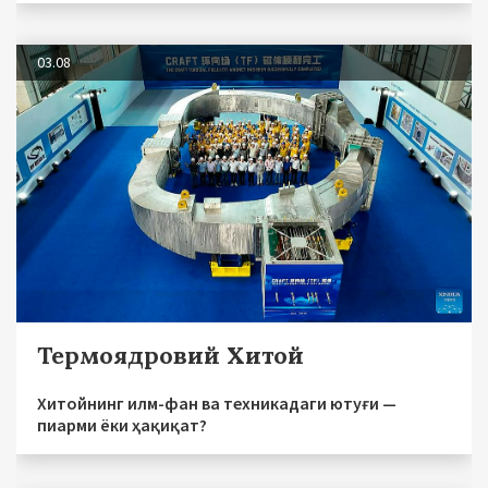
03.08
Термоядровий Хитой
Хитойнинг илм-фан ва техникадаги ютуғи —
пиарми ёки ҳақиқат?