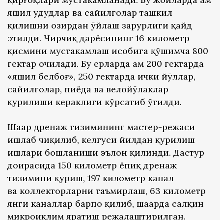
яшил ҳудудлар ва сайилгоҳлар ташкил
қилишни ҳозирдан ўйлаш зарурлиги қайд
этилди. Чирчиқ дарёсининг 16 километр
қисмини мустаҳкамлаш ҳисобига қўшимча 800
гектар очилади. Бу ерларда ҳам 200 гектарда
«яшил белбоғ», 250 гектарда ички йўллар,
сайилгоҳлар, пиёда ва велойўлаклар
қурилиши кераклиги кўрсатиб ўтилди.
Шаҳар дренаж тизимининг мастер-режаси
ишлаб чиқилиб, келгуси йилдан қурилиш
ишлари бошланиши эълон қилинди. Дастур
доирасида 150 километр ёпиқ дренаж
тизимини қуриш, 197 километр канал
ва коллекторларни таъмирлаш, 63 километр
янги каналлар барпо қилиб, шаҳарда салқин
микроиқлим яратиш режалаштирилган.