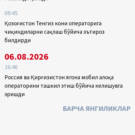
09:45
Қозоғистон Тенгиз кони операторига
чиқиндиларни сақлаш бўйича эътироз
билдирди
06.08.2026
16:46
Россия ва Қирғизистон ягона мобил алоқа
операторини ташкил этиш бўйича келишувга
эришди
БАРЧА ЯНГИЛИКЛАР