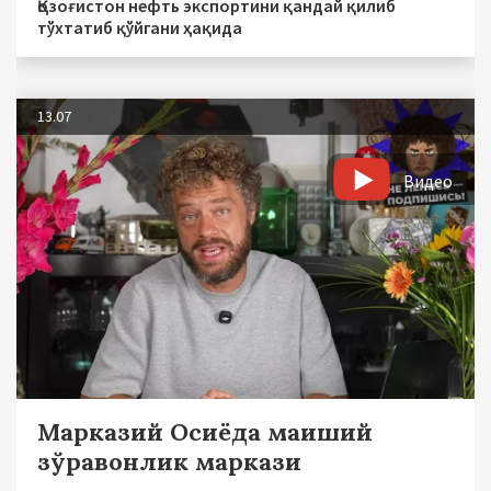
Қозоғистон нефть экспортини қандай қилиб
тўхтатиб қўйгани ҳақида
13.07
Видео
Марказий Осиёда маиший
зўравонлик маркази