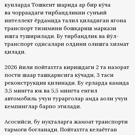
кунларда Тошкент шаҳрида ҳар бир кўча
ва чорраҳадаги тирбандликни сунъий
интеллект ёрдамида таҳлил қиладиган ягона
транспорт тизимини бошқариш маркази
ишга туширилади. Бу тирбандлик ва йўл-
транспорт ҳодисалари олдини олишга хизмат
қилади.
2026 йили пойтахтга киришдаги 2 та назорат
пости шаҳар ташқарисига кўчади, 3 таси
реконструкция қилинади. Бу ерларда камида
3,5 мингта юк ва 5,5 мингта енгил
автомобиль учун тураргоҳлар ҳамда аҳоли учун
кемпинглар барпо этилади.
Асосийси, бу нуқталарга жамоат транспорти
тармоғи боғланади. Пойтахтга келаётган