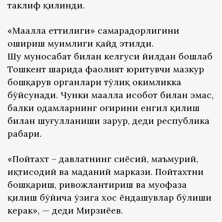
таклиф қилинди.
«Маҳалла еттилиги» самарадорлигини
ошириш муҳимлиги қайд этилди.
Шу муносабат билан келгуси йилдан бошлаб
Тошкент шаҳрида фаолият юритувчи мазкур
бошқарув органлари тўлиқ ҳокимликка
бўйсунади. Чунки маҳалла ҳисобот билан эмас,
балки одамларнинг оғирини енгил қилиш
билан шуғулланиши зарур, деди республика
раҳбари.
«Пойтахт – давлатнинг сиёсий, маъмурий,
иқтисодий ва маданий маркази. Пойтахтни
бошқариш, ривожлантириш ва муҳофаза
қилиш бўйича ўзига хос ёндашувлар бўлиши
керак», — деди Мирзиёев.