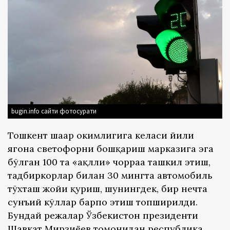
bugin.info сайти фотосурати
Тошкент шаҳар ҳокимлигига келаси йили
ягона светофорни бошқариш марказига эга
бўлган 100 та «ақлли» чорраҳа ташкил этиш,
тадбиркорлар билан 30 мингта автомобиль
тўхташ жойи қуриш, шунингдек, бир нечта
сунъий кўллар барпо этиш топширилди.
Бундай режалар Ўзбекистон президенти
Шавкат Мирзиёев томонидан республика