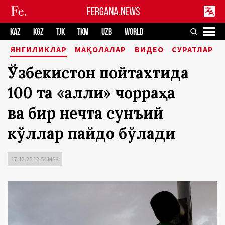
FERGANA.NEWS
KAZ
KGZ
TJK
TKM
UZB
WORLD
ЯНГИЛИКЛАР
МАҚОЛАЛАР
ВИДЕО
СУРАТЛАР
Ўзбекистон пойтахтида
100 та «ақлли» чорраҳа
ва бир нечта сунъий
кўллар пайдо бўлади
17.12.25 12:54 MSK