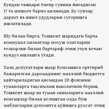
Бундан ташқари ёмғир сувини йиғадиган
17 та иншоот барпо қилинади. Бу сувлар
дарахт ва яшил ҳудудларни суғоришга
ишлатилади.
Шу билан бирга, Тошкент шаҳридаги барча
коммунал хизматлар нохуш ҳолатларни
тезкорлик билан бартараф этиш учун кечаю
кундуз ишлашга ўтади.
Халқ депутатлари шаҳар Кенгашига орттириб
бажарилган даромаднинг маҳаллий бюджетга
қайтариладиган қисмидан 20 фоизини
туманларга тақсимлаш ваколатини бериш,
Тошкент шаҳар ва туман ҳокимларига маҳаллий
кенгашлар билан келишган ҳолда бўш
маблағларни депозитга қўйишга рухсат этиш