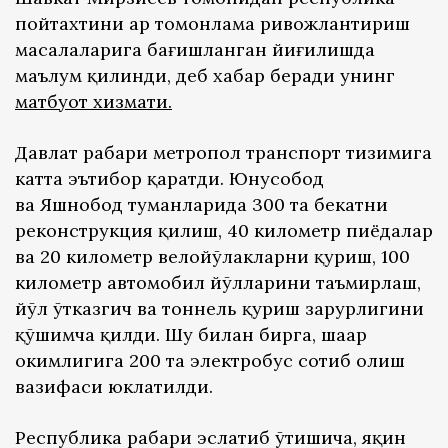
пойтахтини ҳар томонлама ривожлантириш
масалаларига бағишланган йиғилишда
маълум қилинди, деб хабар беради унинг
матбуот хизмати
.
Давлат раҳбари метропол транспорт тизимига
катта эътибор қаратди. Юнусобод
ва Яшнобод туманларида 300 та бекатни
реконструкция қилиш, 40 километр пиёдалар
ва 20 километр велойўлакларни қуриш, 100
километр автомобил йўлларини таъмирлаш,
йўл ўтказгич ва тоннель қуриш зарурлигини
қўшимча қилди. Шу билан бирга, шаҳар
ҳокимлигига 200 та электробус сотиб олиш
вазифаси юклатилди.
Республика раҳбари эслатиб ўтишича, яқин