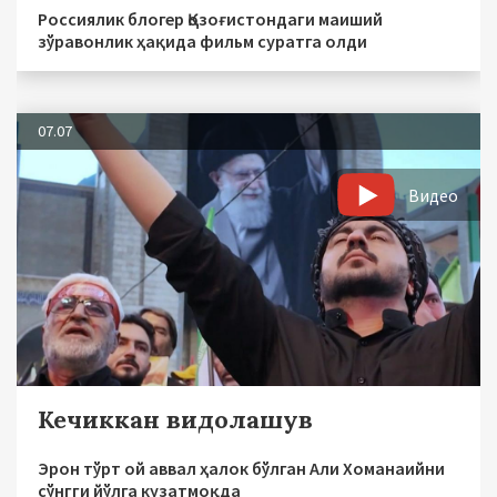
Россиялик блогер Қозоғистондаги маиший
зўравонлик ҳақида фильм суратга олди
07.07
Видео
Кечиккан видолашув
Эрон тўрт ой аввал ҳалок бўлган Али Хоманаийни
сўнгги йўлга кузатмоқда