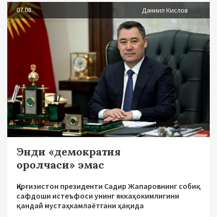
07.08
Даниил Кислов
Энди «демократия
оролчаси» эмас
Қирғизистон президенти Садир Жапаровнинг собиқ
сафдоши истеъфоси унинг яккаҳокимлигини
қандай мустаҳкамлаётгани ҳақида