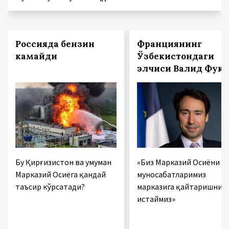
Россияда бензин
Франциянинг
камайди
Ўзбекистондаги
элчиси Валид Фук:
Бу Қирғизистон ва умуман
«Биз Марказий Осиёни
Марказий Осиёга қандай
муносабатларимиз
таъсир кўрсатади?
марказига қайтаришни
истаймиз»