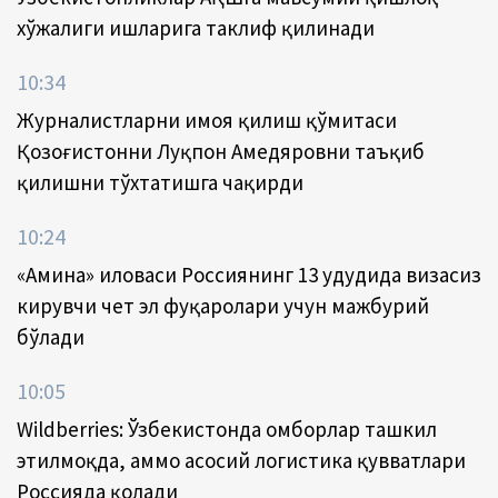
хўжалиги ишларига таклиф қилинади
10:34
Журналистларни ҳимоя қилиш қўмитаси
Қозоғистонни Луқпон Аҳмедяровни таъқиб
қилишни тўхтатишга чақирди
10:24
«Амина» иловаси Россиянинг 13 ҳудудида визасиз
кирувчи чет эл фуқаролари учун мажбурий
бўлади
10:05
Wildberries: Ўзбекистонда омборлар ташкил
этилмоқда, аммо асосий логистика қувватлари
Россияда қолади