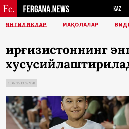
FERGANA.NEWS
KAZ
ЯНГИЛИКЛАР
МАҚОЛАЛАР
ВИД
Қирғизистоннинг эн
хусусийлаштирила
10.07.25 13:09 MSK