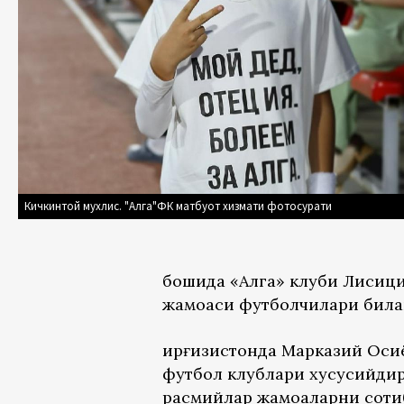
Кичкинтой мухлис. "Алга"ФК матбуот хизмати фотосурати
бошида «Алга» клуби Лисици
жамоаси футболчилари била
Қирғизистонда Марказий Оси
футбол клублари хусусийдир
расмийлар жамоаларни соти