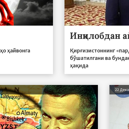
Инқилобдан а
ҳо ҳайвонга
Қирғизистоннинг «пар
бўшатилгани ва бунда
ҳақида
22 Дек