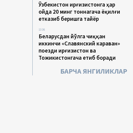
Ўзбекистон Қирғизистонга ҳар
ойда 20 минг тоннагача ёқилғи
етказиб беришга тайёр
13:36
Беларусдан йўлга чиққан
иккинчи «Славянский караван»
поезди Қирғизистон ва
Тожикистонгача етиб боради
БАРЧА ЯНГИЛИКЛАР