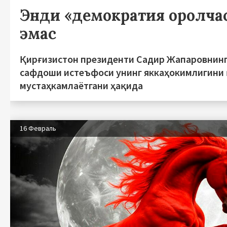
Энди «демократия оролча
эмас
Қирғизистон президенти Садир Жапаровнинг
сафдоши истеъфоси унинг яккаҳокимлигини
мустаҳкамлаётгани ҳақида
16 Февраль