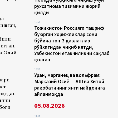
рухсатнома тизимини жорий
қилди
да
15:58
ришгач,
Тожикистон Россияга ташриф
буюрган хорижликлар сони
 йили
бўйича топ-3 давлатлар
итган.
рўйхатидан чиқиб кетди,
ва Олий
Ўзбекистон етакчиликни сақлаб
қолган
15:32
Уран, марганец ва вольфрам:
лари
Марказий Осиё — АҚШ ва Хитой
аси
рақобатининг янги майдонига
вақтдан
айланмоқда
инчи
05.08.2026
убоги
13:44