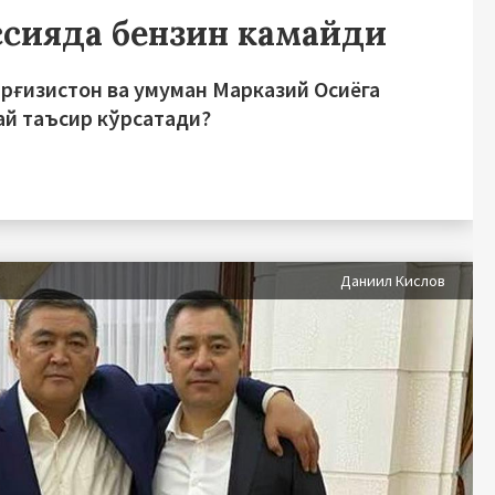
ссияда бензин камайди
ирғизистон ва умуман Марказий Осиёга
ай таъсир кўрсатади?
Даниил Кислов