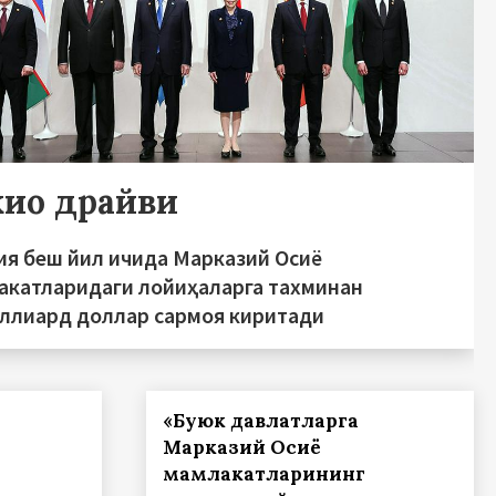
кио драйви
ия беш йил ичида Марказий Осиё
акатларидаги лойиҳаларга тахминан
иллиард доллар сармоя киритади
«Буюк давлатларга
Марказий Осиё
мамлакатларининг