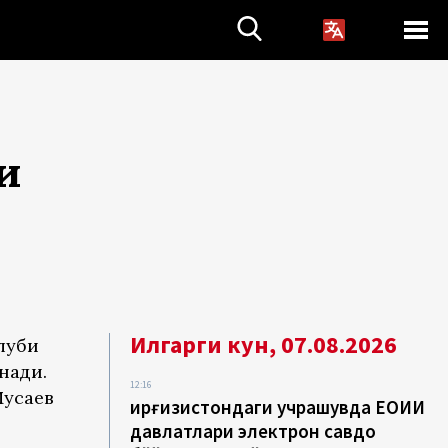
и
Илгарги кун, 07.08.2026
луби
нади.
12:16
Мусаев
Қирғизистондаги учрашувда ЕОИИ
давлатлари электрон савдо