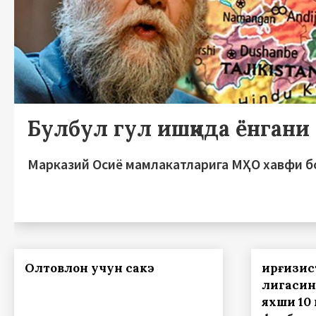
Булбул гул ишқида ёнгани
Марказий Осиё мамлакатларига МҲО хавфи б
Олтовлон учун сакэ
Қирғизи
лигасин
яхши 10