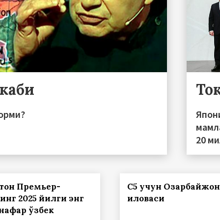
 каби
То
орми?
Япон
мамл
20 м
стон Премьер-
С5 учун Озарбайжон
инг 2025 йилги энг
иловаси
 нафар ўзбек