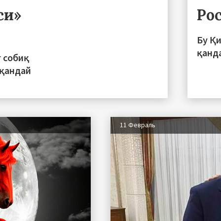
си»
Ро
Бу Қ
қанд
 собиқ
 қандай
11 Февраль