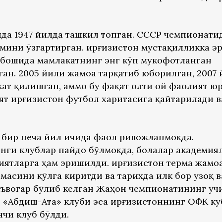
ида 1947 йилда ташкил топган. СССР чемпионати
омини ўзгартирган. Қирғизистон мустақилликка э
 бошида мамлакатнинг энг кўп мукофотланган
ан. 2005 йили жамоа тарқатиб юборилган, 2007
кат қилишган, аммо бу фақат олти ой фаолият юр
ят Қирғизистон футбол харитасига қайтарилади 
и бир неча йил ичида фаол ривожланмоқда.
нги клублар пайдо бўлмоқда, болалар академия
ятларга ҳам эришилди. Қирғизистон терма жамо
масини қўлга киритди ва тарихда илк бор узоқ 
аъвогар бўлиб келган Жаҳон чемпионатининг уч
. «Абдиш-Ата» клуби эса Қирғизистоннинг ОФК к
чи клуб бўлди.