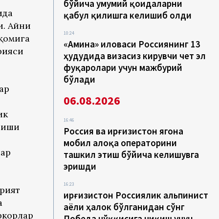
бўйича умумий қоидаларни
ида
қабул қилишга келишиб олди
. Айни
10:24
қомига
«Амина» иловаси Россиянинг 13
рияси
ҳудудида визасиз кирувчи чет эл
фуқаролари учун мажбурий
бўлади
ар
06.08.2026
ик
16:46
риши
Россия ва Қирғизистон ягона
мобил алоқа операторини
лар
ташкил этиш бўйича келишувга
эришди
16:23
арият
Қирғизистон Россиялик альпинист
а
аёли ҳалок бўлганидан сўнг
ркорлар
Победа чўққисига чиқиш учун