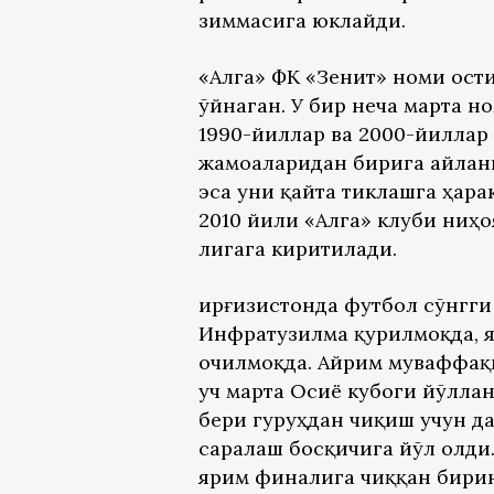
зиммасига юклайди.
«Алга» ФК «Зенит» номи ост
ўйнаган. У бир неча марта н
1990-йиллар ва 2000-йиллар
жамоаларидан бирига айланг
эса уни қайта тиклашга ҳара
2010 йили «Алга» клуби ниҳо
лигага киритилади.
Қирғизистонда футбол сўнгг
Инфратузилма қурилмоқда, я
очилмоқда. Айрим муваффақи
уч марта Осиё кубоги йўллан
бери гуруҳдан чиқиш учун д
саралаш босқичига йўл олди
ярим финалига чиққан бирин