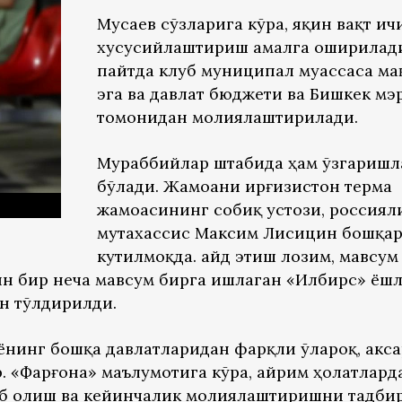
Мусаев сўзларига кўра, яқин вақт ич
хусусийлаштириш амалга оширилади
пайтда клуб муниципал муассаса ма
эга ва давлат бюджети ва Бишкек мэ
томонидан молиялаштирилади.
Мураббийлар штабида ҳам ўзгаришл
бўлади. Жамоани Қирғизистон терма
жамоасининг собиқ устози, россиял
мутахассис Максим Лисицин бошқа
кутилмоқда. Қайд этиш лозим, мавсум
н бир неча мавсум бирга ишлаган «Илбирс» ёш
н тўлдирилди.
ёнинг бошқа давлатларидан фарқли ўлароқ, акс
. «Фарғона» маълумотига кўра, айрим ҳолатлард
б олиш ва кейинчалик молиялаштиришни тадби