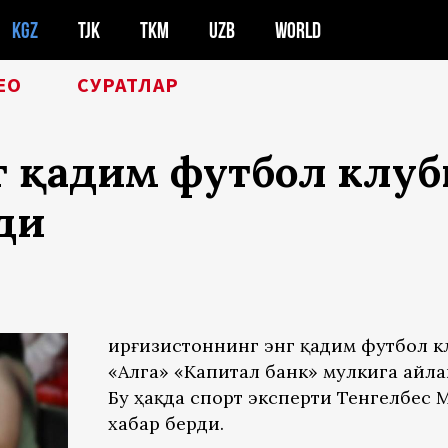
KGZ
TJK
TKM
UZB
WORLD
ЕО
СУРАТЛАР
г қадим футбол клуб
ди
Қирғизистоннинг энг қадим футбол к
«Алга» «Капитал банк» мулкига айла
Бу ҳақда спорт эксперти Тенгелбес 
хабар берди.