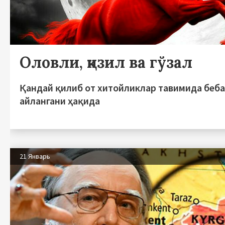
Оловли, қизил ва гўзал
Қандай қилиб от хитойликлар тавимида беба
айлангани ҳақида
21 Январь