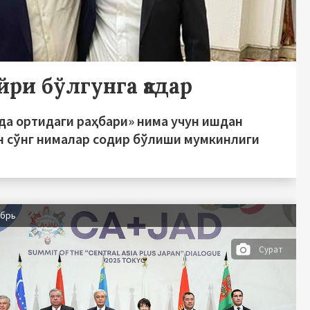
йри бўлгунга қадар
да ортидаги раҳбари» нима учун ишдан
н сўнг нималар содир бўлиши мумкинлиги
абрь
Сурат