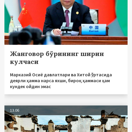
Жанговор бўрининг ширин
кулчаси
Марказий Осиё давлатлари ва Хитой ўртасида
деярли ҳамма нарса яхши, бироқ ҳаммаси ҳам
кундек ойдин эмас
13.06