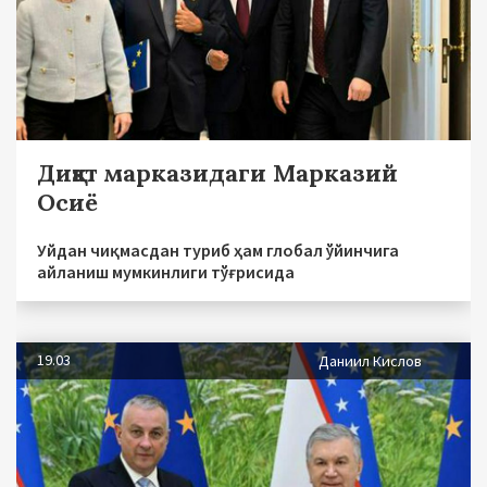
Диққат марказидаги Марказий
Осиё
Уйдан чиқмасдан туриб ҳам глобал ўйинчига
айланиш мумкинлиги тўғрисида
19.03
Даниил Кислов