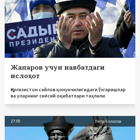
Жапаров учун навбатдаги
ислоҳот
Қирғизистон сайлов қонунчилигидаги ўзгаришлар
ва уларнинг сиёсий оқибатлари таҳлили
27.05
Пётр Бологов