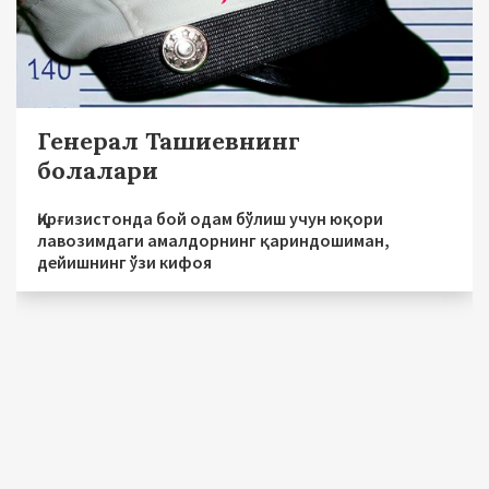
Генерал Ташиевнинг
болалари
Қирғизистонда бой одам бўлиш учун юқори
лавозимдаги амалдорнинг қариндошиман,
дейишнинг ўзи кифоя