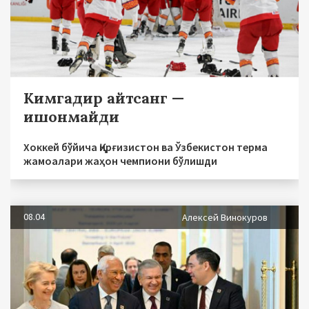
Кимгадир айтсанг —
ишонмайди
Хоккей бўйича Қирғизистон ва Ўзбекистон терма
жамоалари жаҳон чемпиони бўлишди
08.04
Алексей Винокуров