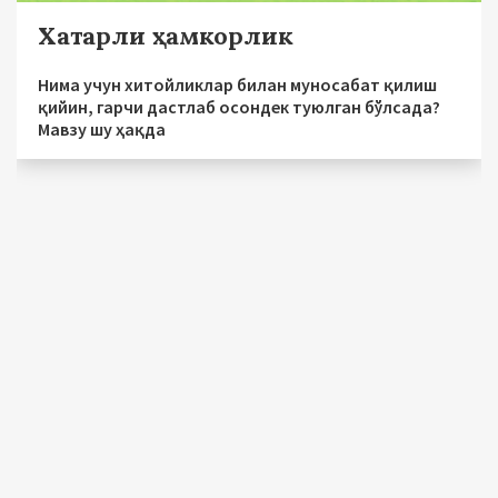
Хатарли ҳамкорлик
Нима учун хитойликлар билан муносабат қилиш
қийин, гарчи дастлаб осондек туюлган бўлсада?
Мавзу шу ҳақда