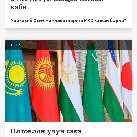
каби
Марказий Осиё мамлакатларига МҲО хавфи борми?
18.12
Олтовлон учун сакэ