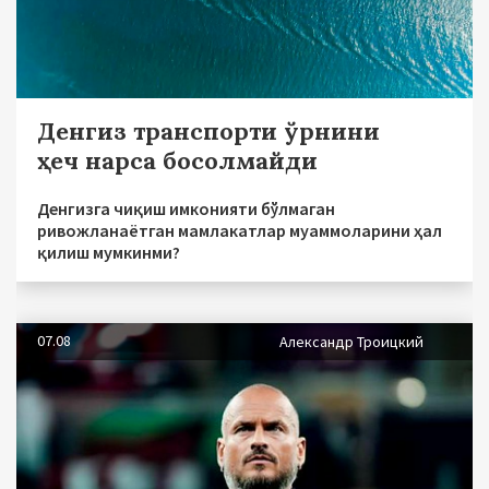
Денгиз транспорти ўрнини
ҳеч нарса босолмайди
Денгизга чиқиш имконияти бўлмаган
ривожланаётган мамлакатлар муаммоларини ҳал
қилиш мумкинми?
07.08
Александр Троицкий