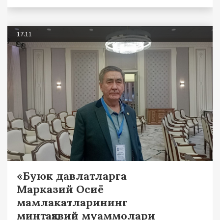
17.11
«Буюк давлатларга
Марказий Осиё
мамлакатларининг
минтақавий муаммолари