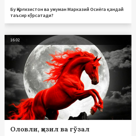
Бу Қирғизистон ва умуман Марказий Осиёга қандай
таъсир кўрсатади?
16.02
Оловли, қизил ва гўзал