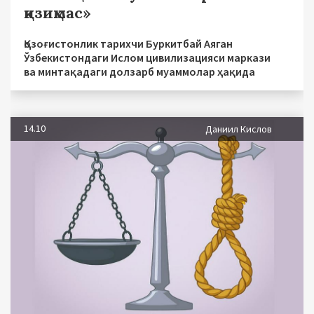
қизиқмас»
Қозоғистонлик тарихчи Буркитбай Аяган
Ўзбекистондаги Ислом цивилизацияси маркази
ва минтақадаги долзарб муаммолар ҳақида
14.10
Даниил Кислов