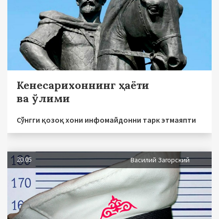
Кенесарихоннинг ҳаёти
ва ўлими
Сўнгги қозоқ хони инфомайдонни тарк этмаяпти
20.05
Василий Загорский