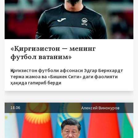
«Қирғизистон — менинг
футбол ватаним»
Қирғизистон футболи афсонаси Эдгар Бернхардт
терма жамоа ва «Бишкек Сити» даги фаолияти
ҳақида гапириб берди
18.06
Алексей Винокуров