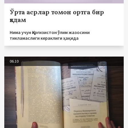
Ўрта асрлар томон ортга бир
қадам
Нима учун Қирғизистон ўлим жазосини
тикламаслиги кераклиги ҳақида
06.10