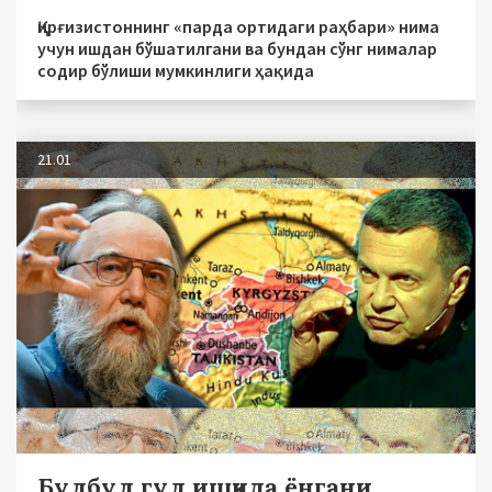
Қирғизистоннинг «парда ортидаги раҳбари» нима
учун ишдан бўшатилгани ва бундан сўнг нималар
содир бўлиши мумкинлиги ҳақида
21.01
Булбул гул ишқида ёнгани