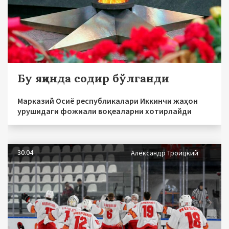
Бу яқинда содир бўлганди
Марказий Осиё республикалари Иккинчи жаҳон
урушидаги фожиали воқеаларни хотирлайди
30.04
Александр Троицкий