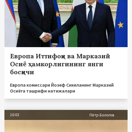
Европа Иттифоқи ва Марказий
Осиё ҳамкорлигининг янги
босқичи
Европа комиссари Йозеф Сикеланинг Марказий
Осиёга ташрифи натижалари
10.02
Пётр Бологов