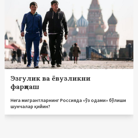
Эзгулик ва ёвузликни
фарқлаш
Нега мигрантларнинг Россияда «ўз одами» бўлиши
шунчалар қийин?