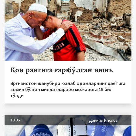
Қон рангига ғарқ бўлган июнь
Қирғизистон жанубида юзлаб одамларнинг ҳаётига
зомин бўлган миллатлараро можарога 15 йил
тўлди
10.06
Даниил Кислов