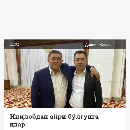
11.02
Даниил Кислов
Инқилобдан айри бўлгунга
қадар