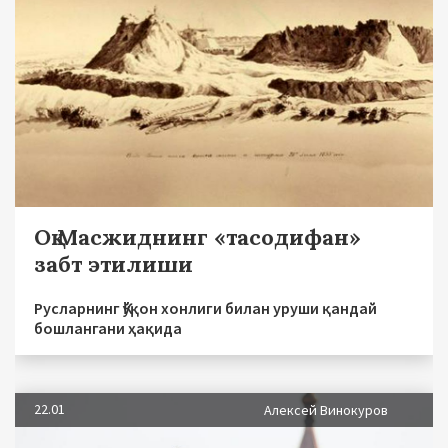
Оқ Масжиднинг «тасодифан»
забт этилиши
Русларнинг Қўқон хонлиги билан уруши қандай
бошлангани ҳақида
22.01
Алексей Винокуров