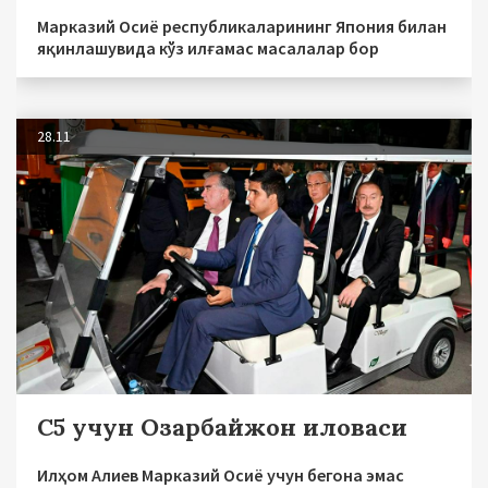
Марказий Осиё республикаларининг Япония билан
яқинлашувида кўз илғамас масалалар бор
28.11
С5 учун Озарбайжон иловаси
Илҳом Алиев Марказий Осиё учун бегона эмас