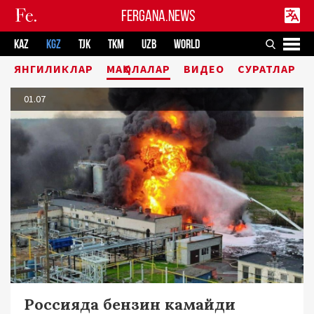
FERGANA.NEWS
KAZ
KGZ
TJK
TKM
UZB
WORLD
ЯНГИЛИКЛАР
МАҚОЛАЛАР
ВИДЕО
СУРАТЛАР
01.07
Россияда бензин камайди