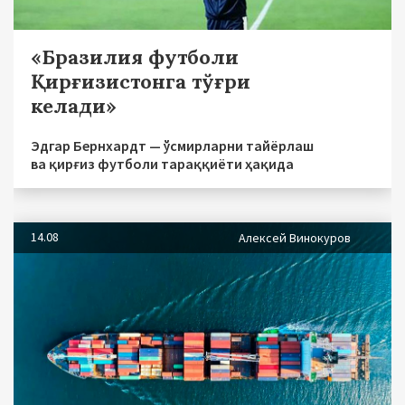
«Бразилия футболи
Қирғизистонга тўғри
келади»
Эдгар Бернхардт — ўсмирларни тайёрлаш
ва қирғиз футболи тараққиёти ҳақида
14.08
Алексей Винокуров