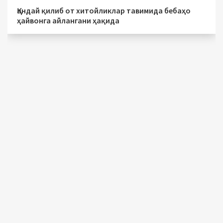
Қандай қилиб от хитойликлар тавимида бебаҳо
ҳайвонга айлангани ҳақида