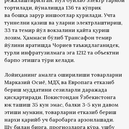
режалаштирилган. Йўл бўйлаб электр тармоғи
тортилади, йўналишда 136 та кўприк
ва бошқа зарур иншоотлар қурилади. Учта
туннелни қазиш ва уларни электрлаштириш,
33 та темир йўл вокзалини қайта қуриш
лозим. Ҳаммаси бўлиб Трансафғон темир
йўлини яратишда Чориев таъкидлаганидек,
турли инфратузилмага эга 1212 та объектни
барпо этишга тўғри келади.
Лойиҳанинг амалга оширилиши товарларни
Марказий Осиё, МДҲ ва Европага етказиб
бериш муддатини сезиларли даражада
қисқартиради. Покистондан Ўзбекистонга
юк ташиш 35 кун эмас, балки 3-5 кун давом
этиши мумкин, товарларни етказиб бериш
нархи қарийб уч баробарга арзонлашади.
Шу билан бирга, прогнозларга кўра, ушбу