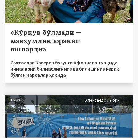
«Қўрқув бўлмади —
мавҳумлик юракни
ғашларди»
Святослав Каверин бугунги Афғонистон ҳақида
нималарни билмаслигимиз ва билишимиз керак
бўлган нарсалар ҳақида
16.08
Александр Рыбин