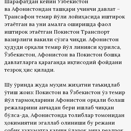
Шарафатдан кейин Ўзбекистон
ва Афғонистондан ташқари учинчи давлат –
Трансафғон темир йўли лойиҳасида иштирок
этаётган ва уни амалга оширишда фаол
иштирок этаётган Покистон Транспорт
вазирлиги вакили сўзга чиқди. Афғонистон
ҳудуди орқали темир йўл линияси қурилса,
Ўзбекистон, Афғонистон ва Покистон бошқа
давлатларга қараганда иқтисодий фойдани
тезроқ ҳис қилади.
Шу ўринда жуда муҳим жиҳатни таъкидлаб
ўтиш жоиз: Покистон ва Ўзбекистон ўз темир
йўл тармоқларини Афғонистон орқали боғлаш
режаларини анчадан бери ишлаб чиққан
бўлса-да, Афғонистонда толиблар томонидан
ҳокимиятни эгаллаб олиниши бу режани
собиқ ҳукуматга қарши ўлароқ анча реалроқ