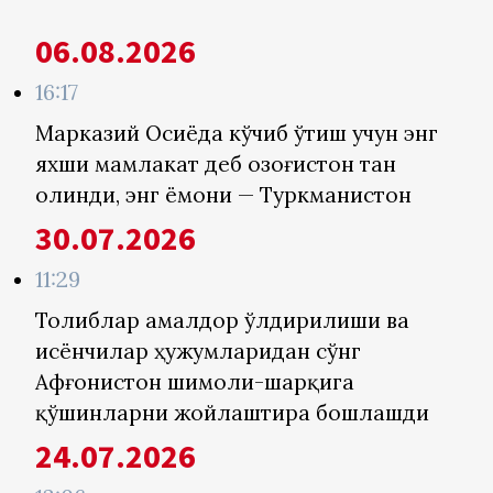
06.08.2026
16:17
Марказий Осиёда кўчиб ўтиш учун энг
яхши мамлакат деб Қозоғистон тан
олинди, энг ёмони — Туркманистон
30.07.2026
11:29
Толиблар амалдор ўлдирилиши ва
исёнчилар ҳужумларидан сўнг
Афғонистон шимоли-шарқига
қўшинларни жойлаштира бошлашди
24.07.2026