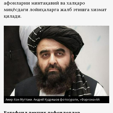
афғонларни минтақавий ва халқаро
миқёсдаги лойиҳаларга жалб этишга хизмат
қилади.
Амир-Хон Муттаки. Андрей Кудряшов фотосурати, «Фарғона«АА
Батафсил техник тафсилотлар