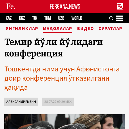
FERGANA.NEWS
KAZ
KGZ
TJK
TKM
UZB
WORLD
ЯНГИЛИКЛАР
МАҚОЛАЛАР
ВИДЕО
СУРАТЛАР
Темир йўли йўлидаги
конференция
Тошкентда нима учун Афғонистонга
доир конференция ўтказилгани
ҳақида
АЛЕКСАНДР РЫБИН
28.07.22 09:29 MSK