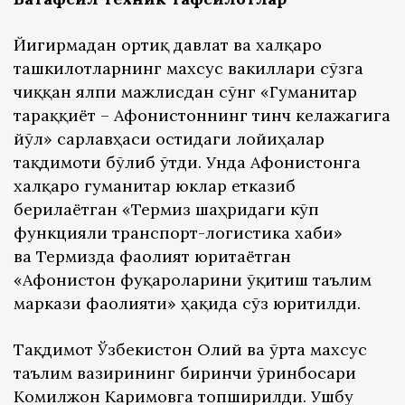
Йигирмадан ортиқ давлат ва халқаро
ташкилотларнинг махсус вакиллари сўзга
чиққан ялпи мажлисдан сўнг «Гуманитар
тараққиёт – Афғонистоннинг тинч келажагига
йўл» сарлавҳаси остидаги лойиҳалар
тақдимоти бўлиб ўтди. Унда Афғонистонга
халқаро гуманитар юклар етказиб
берилаётган «Термиз шаҳридаги кўп
функцияли транспорт-логистика хаби»
ва Термизда фаолият юритаётган
«Афғонистон фуқароларини ўқитиш таълим
маркази фаолияти» ҳақида сўз юритилди.
Тақдимот Ўзбекистон Олий ва ўрта махсус
таълим вазирининг биринчи ўринбосари
Комилжон Каримовга топширилди. Ушбу