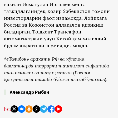
вакили Исматулла Иргашев менга
таъкидлаганидек, ҳозир Ўзбекистон томони
инвесторларни фаол изламоқда. Лойиҳага
Россия ва Қозоғистон аллақачон қизиқиш
билдирган. Тошкент Трансафғон
автомагистрали учун Хитой ҳам молиявий
ёрдам ажратишига умид қилмоқда.
*«Толибон» ҳаракати РФ ва кўпгина
давлатларда террорчи ташкилот сифатида
тан олинган ва тақиқланган (Россия
қонунчилиги талаби бўйича изоҳлаб ўтамиз).
Александр Рыбин