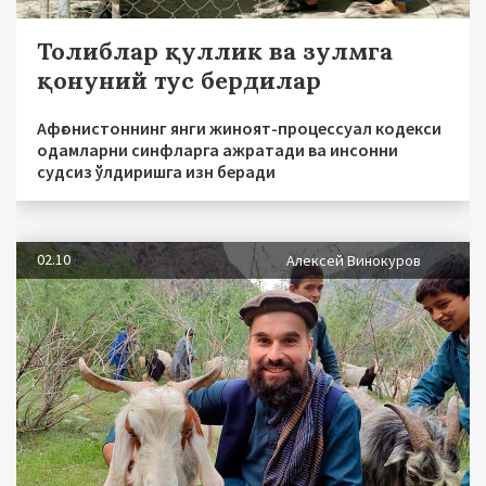
Толиблар қуллик ва зулмга
қонуний тус бердилар
Афғонистоннинг янги жиноят-процессуал кодекси
одамларни синфларга ажратади ва инсонни
судсиз ўлдиришга изн беради
02.10
Алексей Винокуров