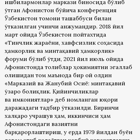
ишбилармонлар маркази биносида бўлиб
ўтган Афғонистон бўйича конференция
Ўзбекистон томони ташаббуси билан
ўтказилган учинчи анжумандир. 2018 йил
март ойида Ўзбекистон пойтахтида
«Тинчлик жараёни, хавфсизлик соҳасида
ҳамкорлик ва минтақавий ҳамкорлик»
форуми бўлиб ўтди, 2021 йил июль ойида
Афғонистонда толиблар ҳокимиятни эгаллаб
олишидан том маънода бир ой олдин
«Марказий ва Жанубий Осиё: минтақавий
ўзаро боғлиқлик. Қийинчиликлар
ва имкониятлар» деб номланган юқори
даражадаги тадбир ўтказилди. Биринчи
халқаро учрашув ҳам, иккинчиси ҳам
Афғонистондаги вазиятни
барқарорлаштириш, у ерда 1979 йилдан буён