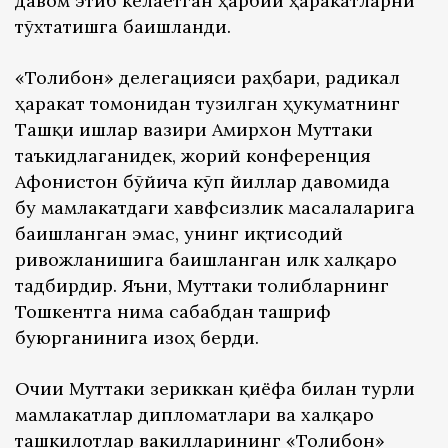
давом этиб келаётган ҳарбий ҳаракатларни
тўхтатишга бағишланди.
«Толибон» делегацияси раҳбари, радикал
ҳаракат томонидан тузилган ҳукуматнинг
Ташқи ишлар вазири Амирхон Муттаки
таъкидлаганидек, жорий конференция
Афғонистон бўйича кўп йиллар давомида
бу мамлакатдаги хавфсизлик масалаларига
бағишланган эмас, унинг иқтисодий
ривожланишига бағишланган илк халқаро
тадбирдир. Яъни, Муттаки толибларнинг
Тошкентга нима сабабдан ташриф
буюрганинига изоҳ берди.
Очиғи Муттаки зериккан қиёфа билан турли
мамлакатлар дипломатлари ва халқаро
ташкилотлар вакилларининг «Толибон»