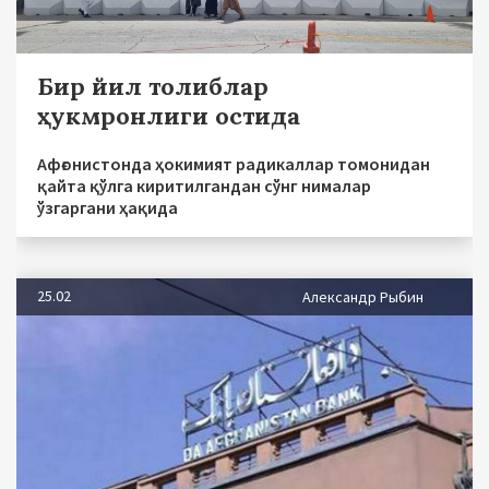
Бир йил толиблар
ҳукмронлиги остида
Афғонистонда ҳокимият радикаллар томонидан
қайта қўлга киритилгандан сўнг нималар
ўзгаргани ҳақида
25.02
Александр Рыбин