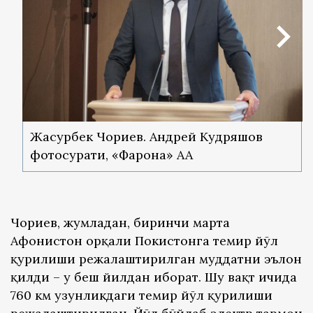
Жасурбек Чориев. Андрей Кудряшов
фотосурати, «Фарғона» АА
Чориев, жумладан, биринчи марта
Афғонистон орқали Покистонга темир йўл
қурилиши режалаштирилган муддатни эълон
қилди – у беш йилдан иборат. Шу вақт ичида
760 км узунликдаги темир йўл қурилиши