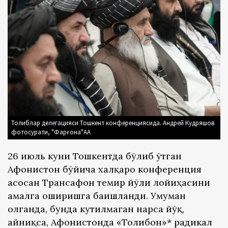
Толиблар делегацияси Тошкент конференциясида. Андрей Кудряшов
фотосурати, "Фарғона"АА
26 июль куни Тошкентда бўлиб ўтган
Афғонистон бўйича халқаро конференция
асосан Трансафғон темир йўли лойиҳасини
амалга оширишга бағишланди. Умуман
олганда, бунда кутилмаган нарса йўқ,
айниқса, Афғонистонда «Толибон»* радикал