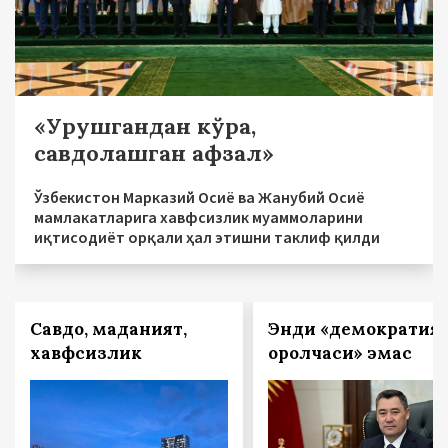
«Урушгандан кўра,
савдолашган афзал»
Ўзбекистон Марказий Осиё ва Жанубий Осиё
мамлакатларига хавфсизлик муаммоларини
иқтисодиёт орқали ҳал этишни таклиф қилди
Савдо, маданият,
Энди «демократия
хавфсизлик
оролчаси» эмас