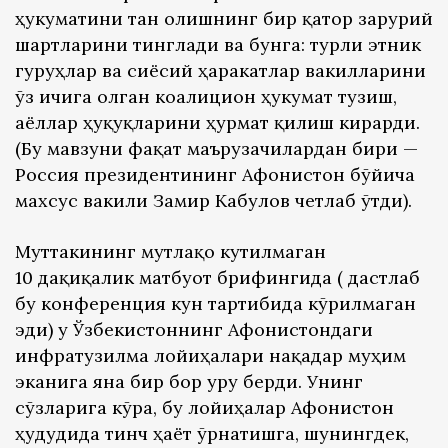
ҳукуматини тан олишнинг бир қатор зарурий
шартларини тинглади ва бунга: турли этник
гуруҳлар ва сиёсий ҳаракатлар вакилларини
ўз ичига олган коалицион ҳукумат тузиш,
аёллар ҳуқуқларини ҳурмат қилиш кирарди.
(Бу мавзуни фақат маърузачилардан бири —
Россия президентининг Афғонистон бўйича
махсус вакили Замир Кабулов четлаб ўтди).
Муттакининг мутлақо кутилмаган
10 дақиқалик матбуот брифингида ( дастлаб
бу конференция кун тартибида кўрилмаган
эди) у Ўзбекистоннинг Афғонистондаги
инфратузилма лойиҳалари нақадар муҳим
эканига яна бир бор урғу берди. Унинг
сўзларига кўра, бу лойиҳалар Афғонистон
ҳудудида тинч ҳаёт ўрнатишга, шунингдек,