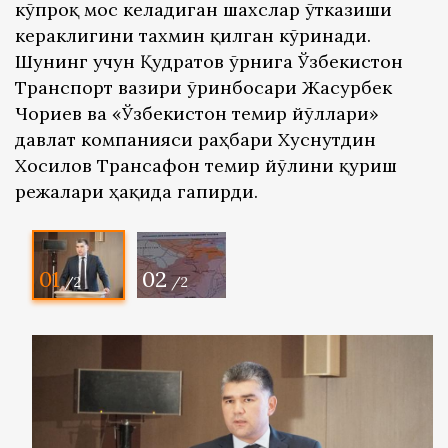
кўпроқ мос келадиган шахслар ўтказиши
кераклигини тахмин қилган кўринади.
Шунинг учун Қудратов ўрнига Ўзбекистон
Транспорт вазири ўринбосари Жасурбек
Чориев ва «Ўзбекистон темир йўллари»
давлат компанияси раҳбари Хуснутдин
Хосилов Трансафғон темир йўлини қуриш
режалари ҳақида гапирди.
01
02
/2
/2