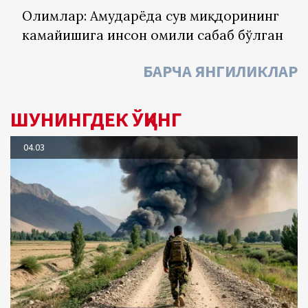
Олимлар: Амударёда сув миқдорининг
камайишига инсон омили сабаб бўлган
БАРЧА ЯНГИЛИКЛАР
ШУНИНГДЕК ЎҚИНГ
04.03