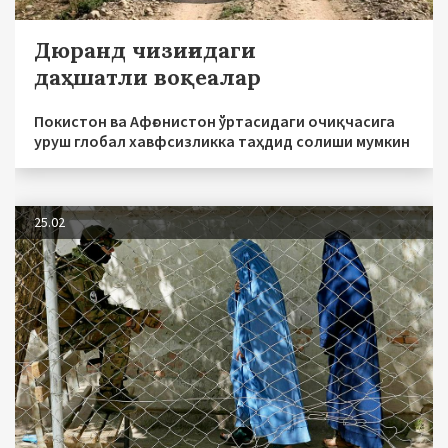
Дюранд чизиғидаги
даҳшатли воқеалар
Покистон ва Афғонистон ўртасидаги очиқчасига
уруш глобал хавфсизликка таҳдид солиши мумкин
25.02