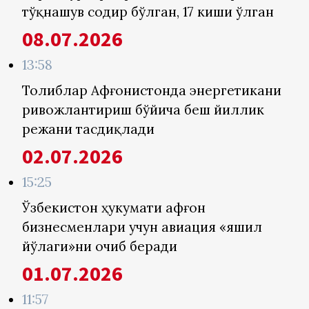
тўқнашув содир бўлган, 17 киши ўлган
08.07.2026
13:58
Толиблар Афғонистонда энергетикани
ривожлантириш бўйича беш йиллик
режани тасдиқлади
02.07.2026
15:25
Ўзбекистон ҳукумати афғон
бизнесменлари учун авиация «яшил
йўлаги»ни очиб беради
01.07.2026
11:57