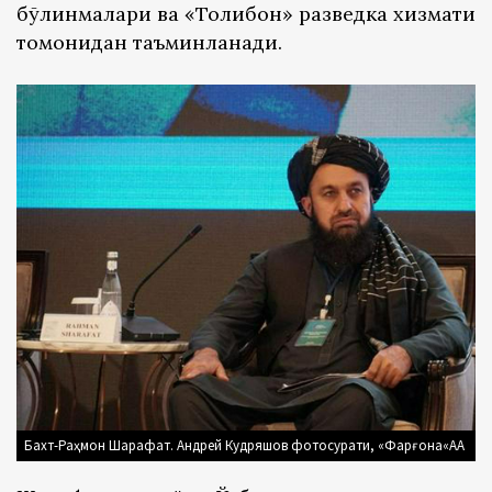
бўлинмалари ва «Толибон» разведка хизмати
томонидан таъминланади.
Бахт-Раҳмон Шарафат. Андрей Кудряшов фотосурати, «Фарғона«АА