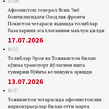
13:06
Афғонистон: генерал Ясин Зиё
бошчилигидаги Озодлик фронти
Покистон чегараси яқинида толиблар
базаларини эгаллаганини маълум қилди
17.07.2026
16:52
Толиблар Эрон ва Тожикистон билан
қўшма транспорт йўлагини ишга
тушириш бўйича келишувга эришди
13.07.2026
16:37
Тожикистон чегарасида афғонистонлик
наркокурьерлар билан етти марта