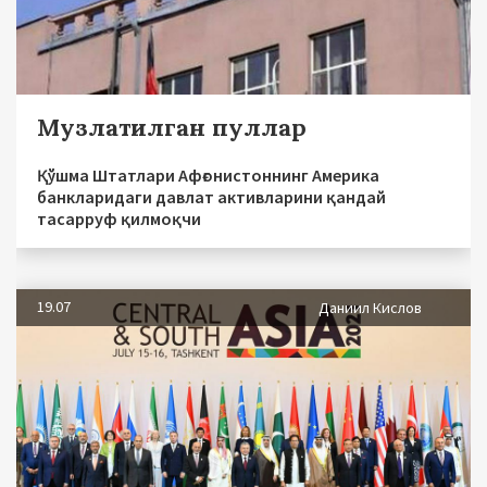
Музлатилган пуллар
Қўшма Штатлари Афғонистоннинг Америка
банкларидаги давлат активларини қандай
тасарруф қилмоқчи
19.07
Даниил Кислов