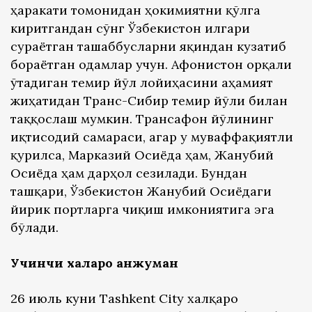
ҳаракати томонидан ҳокимиятни қўлга
киритгандан сўнг Ўзбекистон илгари
сураётган ташаббусларни яқиндан кузатиб
бораётган одамлар учун. Афғонистон орқали
ўтадиган темир йўл лойиҳасини аҳамият
жиҳатидан Транс-Сибир темир йўли билан
таққослаш мумкин. Трансафғон йўлининг
иқтисодий самараси, агар у муваффақиятли
қурилса, Марказий Осиёда ҳам, Жанубий
Осиёда ҳам дарҳол сезилади. Бундан
ташқари, Ўзбекистон Жанубий Осиёдаги
йирик портларга чиқиш имкониятига эга
бўлади.
Учинчи халқаро анжуман
26 июль куни Tashkent City халқаро