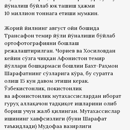
йўналиш бўйлаб юк ташиш ҳажми
10 миллион тоннага етиши мумкин.
Жорий йилнинг август ойи бошида
Трансафғон темир йўли йўналиши бўйлаб
ортофотографияни бошлаш
режалаштирилган. Чориев ва Хосиловдан
кейин сўзга чиққан Афғонистон темир
йўллари бошқармаси бошлиғи Бахт-Раҳмон
Шарафатнинг сўзларига кўра, бу суратга
олиш 15 кун давом этиши керак.
Ўзбекистонлик, покистонлик
ва афғонистонлик мутахассислардан иборат
гуруҳ аллақачон тадқиқот ишларини олиб
бориш учун жалб қилинган. Мутахассислар
ишининг хавфсизлиги (буни Шарафат
таъкидлади) Мудофаа вазирлиги