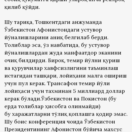
қилиб қўйди.
Шу тариқа, Тошкентдаги анжуманда
Ўзбекистон Афғонистондаги устувор
йўналишларини аниқ белгилаб берди.
Толиблар эса, ўз навбатида, бу устувор
йўналишлардан жуда манфаатдор эканини
очиқ билдирди. Бироқ, темир йўлни қуриш
ва қурувчилар хавфсизлигини таъминлаш
истагидан ташқари, лойиҳани малга ошириш
учун пул керак. Трансафғон темир йўли
лойиҳаси учун тахминан 5 миллиард доллар
керак бўлади.Ўзбекистон ва Покистон (бу
ерда толиблар ҳисобга олинмайди)
бу харажатларни тўлиқ қоплашга қодир эмас.
Шу боис конференция чоғида Ўзбекистон
Президентининг Афғонистон бўйича махсус