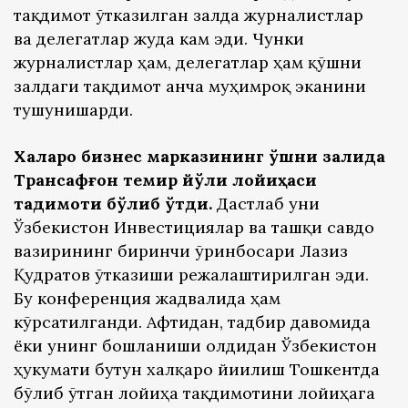
тақдимот ўтказилган залда журналистлар
ва делегатлар жуда кам эди. Чунки
журналистлар ҳам, делегатлар ҳам қўшни
залдаги тақдимот анча муҳимроқ эканини
тушунишарди.
Халқаро бизнес марказининг қўшни залида
Трансафғон темир йўли лойиҳаси
тақдимоти бўлиб ўтди.
Дастлаб уни
Ўзбекистон Инвестициялар ва ташқи савдо
вазирининг биринчи ўринбосари Лазиз
Қудратов ўтказиши режалаштирилган эди.
Бу конференция жадвалида ҳам
кўрсатилганди. Афтидан, тадбир давомида
ёки унинг бошланиши олдидан Ўзбекистон
ҳукумати бутун халқаро йиғилиш Тошкентда
бўлиб ўтган лойиҳа тақдимотини лойиҳага