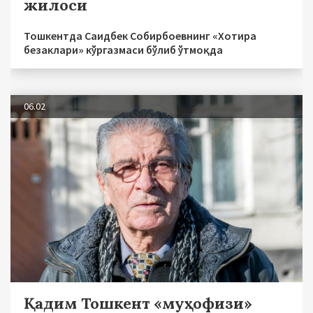
жилоси
Тошкентда Саидбек Собирбоевнинг «Хотира
безаклари» кўргазмаси бўлиб ўтмоқда
06.02
Қадим Тошкент «муҳофизи»