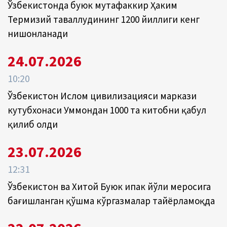
Ўзбекистонда буюк мутафаккир Ҳаким
Термизий таваллудининг 1200 йиллиги кенг
нишонланади
24.07.2026
10:20
Ўзбекистон Ислом цивилизацияси маркази
кутубхонаси Уммондан 1000 та китобни қабул
қилиб олди
23.07.2026
12:31
Ўзбекистон ва Хитой Буюк ипак йўли меросига
бағишланган қўшма кўргазмалар тайёрламоқда