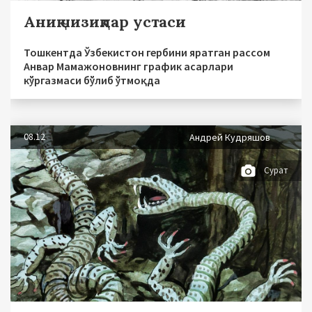
Аниқ чизиқлар устаси
Тошкентда Ўзбекистон гербини яратган рассом
Анвар Мамажоновнинг график асарлари
кўргазмаси бўлиб ўтмоқда
08.12
Андрей Кудряшов
Сурат