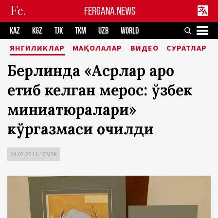
FERGANA.NEWS
KAZ
KGZ
TJK
TKM
UZB
WORLD
ЯНГИЛИКЛАР
МАҚОЛАЛАР
ВИДЕО
СУРАТЛАР
Берлинда «Асрлар аро
етиб келган мерос: ўзбек
миниатюралари»
кўргазмаси очилди
24.02.26 11:16 MSK