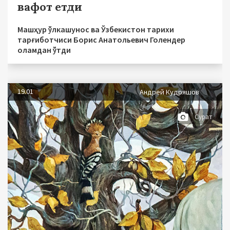
вафот етди
Машҳур ўлкашунос ва Ўзбекистон тарихи
тарғиботчиси Борис Анатольевич Голендер
оламдан ўтди
19.01
Андрей Кудряшов
Сурат