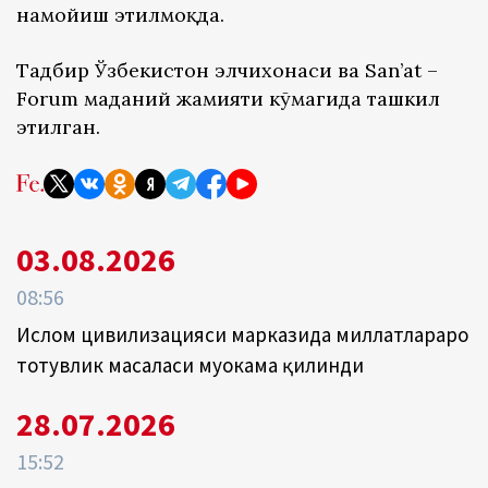
намойиш этилмоқда.
Тадбир Ўзбекистон элчихонаси ва San’at –
Forum маданий жамияти кўмагида ташкил
этилган.
03.08.2026
08:56
Ислом цивилизацияси марказида миллатлараро
тотувлик масаласи муҳокама қилинди
28.07.2026
15:52