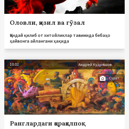
Оловли, қизил ва гўзал
Қандай қилиб от хитойликлар тавимида бебаҳо
ҳайвонга айлангани ҳақида
10.02
Андрей Кудряшов
Сурат
Ранглардаги қорақалпоқ