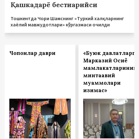
Қашкадарё бестиарийси
Тошкентда Чори Шамснинг «Туркий халқларнинг
хаёлий мавжудотлари» кўргазмаси очилди
Чопонлар даври
«Буюк давлатларга
Марказий Осиё
мамлакатларинин
минтақавий
муаммолари
қизиқмас»