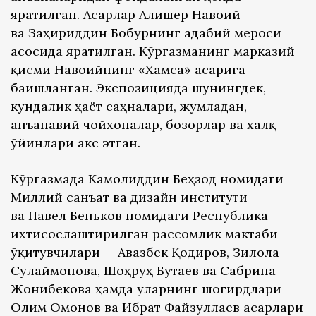
яратилган. Асарлар Алишер Навоий
ва Заҳириддин Бобурнинг адабий мероси
асосида яратилган. Кўргазманинг марказий
қисми Навоийнинг «Хамса» асарига
бағишланган. Экспозицияда шунингдек,
кундалик ҳаёт саҳналари, жумладан,
анъанавий чойхоналар, бозорлар ва халқ
ўйинлари акс этган.
Кўргазмада Камолиддин Беҳзод номидаги
Миллий санъат ва дизайн институти
ва Павел Беньков номидаги Республика
ихтисослаштирилган рассомлик мактаби
ўқитувчилари — Авазбек Қодиров, Зилола
Сулаймонова, Шоҳруҳ Бўтаев ва Сабрина
Жонибекова ҳамда уларнинг шогирдлари
Олим Омонов ва Ибрат Файзуллаев асарлари