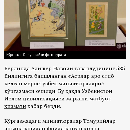
Кўргазма. Dunyo сайти фотосурати
Берлинда Алишер Навоий таваллудининг 585
йиллигига бағишланган «Асрлар аро етиб
келган мерос: ўзбек миниатюралари»
кўргазмаси очилди. Бу ҳақда Ўзбекистон
Ислом цивилизацияси маркази
матбуот
хизмати
хабар берди.
Кўргазмадаги миниатюралар Темурийлар
анъаналаридан фойдаланган ҳолда