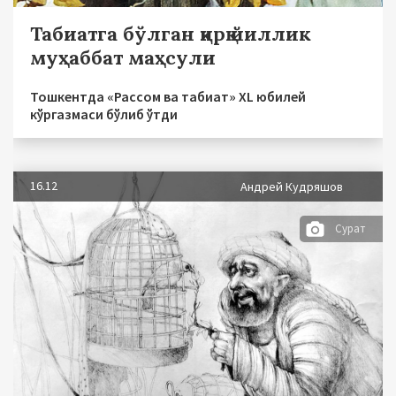
Табиатга бўлган қирқ йиллик
муҳаббат маҳсули
Тошкентда «Рассом ва табиат» XL юбилей
кўргазмаси бўлиб ўтди
16.12
Андрей Кудряшов
Сурат