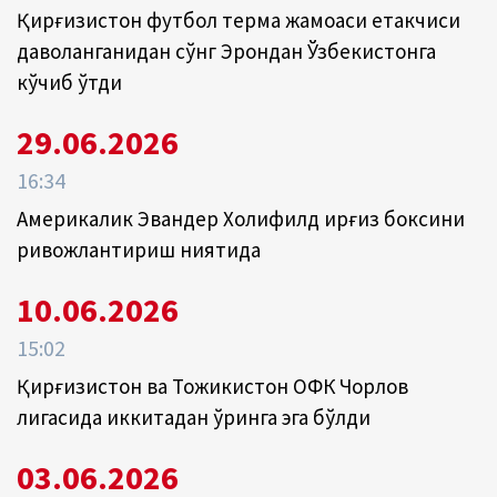
Қирғизистон футбол терма жамоаси етакчиси
даволанганидан сўнг Эрондан Ўзбекистонга
кўчиб ўтди
29.06.2026
16:34
Америкалик Эвандер Холифилд қирғиз боксини
ривожлантириш ниятида
10.06.2026
15:02
Қирғизистон ва Тожикистон ОФК Чорлов
лигасида иккитадан ўринга эга бўлди
03.06.2026