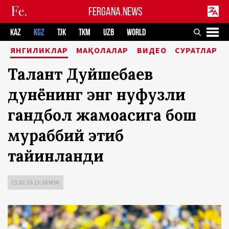
FERGANA.NEWS
KAZ
KGZ
TJK
TKM
UZB
WORLD
ЯНГИЛИКЛАР
МАҚОЛАЛАР
ВИДЕО
СУРАТЛАР
Талант Дуйшебаев
дунёнинг энг нуфузли
гандбол жамоасига бош
мураббий этиб
тайинланди
25.02.26 13:16 MSK