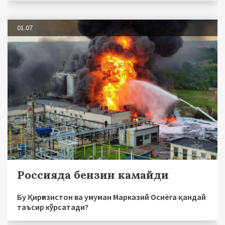
01.07
Россияда бензин камайди
Бу Қирғизистон ва умуман Марказий Осиёга қандай
таъсир кўрсатади?