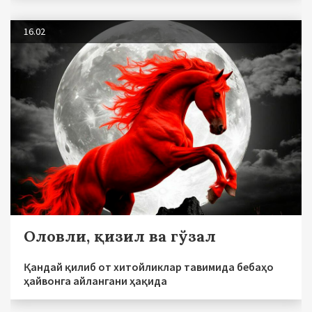
16.02
Оловли, қизил ва гўзал
Қандай қилиб от хитойликлар тавимида бебаҳо
ҳайвонга айлангани ҳақида