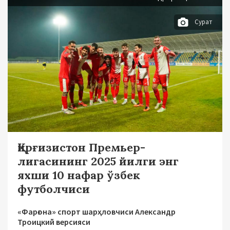
Сурат
Қирғизистон Премьер-
лигасининг 2025 йилги энг
яхши 10 нафар ўзбек
футболчиси
«Фарғона» спорт шарҳловчиси Александр
Троицкий версияси