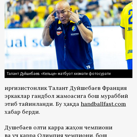
Талант Дуйшебаев. «Кельце» матбуот хизмати фотосурати
Қирғизистонлик Талант Дуйшебаев Франция
эркаклар гандбол жамоасига бош мураббий
этиб тайинланди. Бу ҳақда
handballfast.com
хабар берди.
Душебаев олти карра жаҳон чемпиони
ва уч карра Олимпия чемпиони, бош