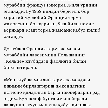
мураббий француз Гийорма Жиля ўрнини
эгаллади. Бу 1958 йилдан бери илк бор
хорижий мураббий Франция терма
жамоасини бошқариши, ўша йили немис
Бернҳард Кемп терма жамоани қабул қилиб
олганди.
Душебаев Франция терма жамоаси
мураббийи лавозимини Польшанинг
«Кельце» клубидаги фаолияти билан
бирлаштиради.
«Мен клуб ва миллий терма жамоадаги
ишимни бирлаштириш имкониятини
истисно қиладиган барча таклифларни рад
этдим. Бу таклиф бунга имкон беради
ва шунинг учун мен уни қабул қилишга