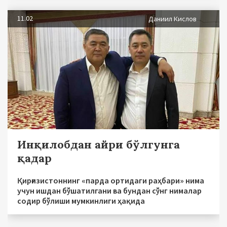
11.02
Даниил Кислов
Инқилобдан айри бўлгунга
қадар
Қирғизистоннинг «парда ортидаги раҳбари» нима
учун ишдан бўшатилгани ва бундан сўнг нималар
содир бўлиши мумкинлиги ҳақида