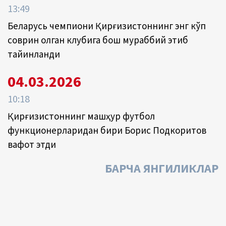
13:49
Беларусь чемпиони Қирғизистоннинг энг кўп
соврин олган клубига бош мураббий этиб
тайинланди
04.03.2026
10:18
Қирғизистоннинг машҳур футбол
функционерларидан бири Борис Подкоритов
вафот этди
БАРЧА ЯНГИЛИКЛАР