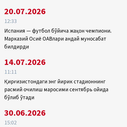
20.07.2026
12:33
Испания — футбол бўйича жаҳон чемпиони.
Марказий Осиё ОАВлари қандай муносабат
билдирди
14.07.2026
11:11
Қирғизистондаги энг йирик стадионнинг
расмий очилиш маросими сентябрь ойида
бўлиб ўтади
30.06.2026
15:02