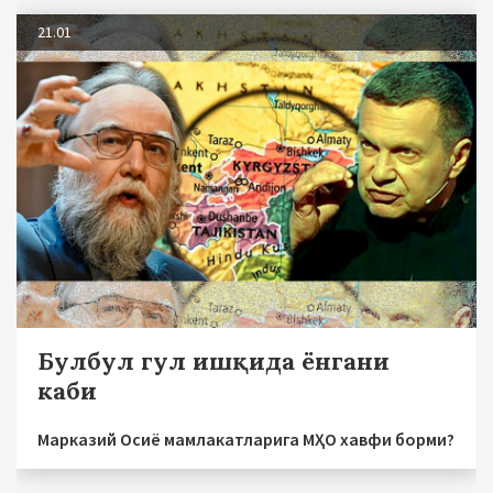
21.01
Булбул гул ишқида ёнгани
каби
Марказий Осиё мамлакатларига МҲО хавфи борми?