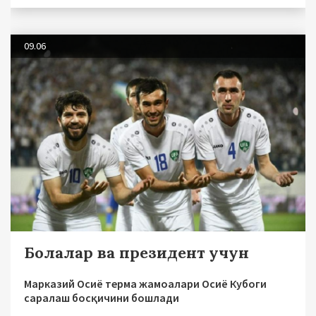
09.06
Болалар ва президент учун
Марказий Осиё терма жамоалари Осиё Кубоги
саралаш босқичини бошлади