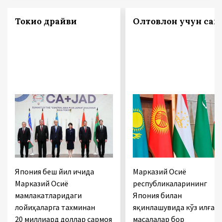
Токио драйви
Олтовлон учун сак
Япония беш йил ичида
Марказий Осиё
Марказий Осиё
республикаларининг
мамлакатларидаги
Япония билан
лойиҳаларга тахминан
яқинлашувида кўз илғам
20 миллиард доллар сармоя
масалалар бор