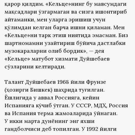
қарор қилдим. «Кельце»нинг бу мавсумдаги
мақсадлари ўзгармаган ва сизга ишонтириб
айтаманки, мен уларга эришиш учун
қўлимдан келган барча ишни қиламан. Мен
«Кельце»ни тарк этиш ниятида эмасман. Биз
шартномамни узайтириш бўйича дастлабки
музокараларни олиб бордик», — дея
«Кельце» матубот хизмати Дуйшебаев
сўзларини келтиради.
Талант Дуйшебаев 1968 йили Фрунзе
(ҳозирги Бишкек) шаҳрида туғилган.
Ёшлигида у аввал Россияга, кейин
Испанияга кўчиб ўтган. У СССР, МДҲ, Россия
ва Испания терма жамоаларида ўйнаган.
У икки марта дунёнинг энг яхши
гандболчиси деб топилган. У 1992 йилги