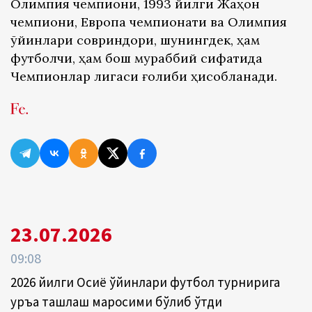
Олимпия чемпиони, 1993 йилги Жаҳон
чемпиони, Европа чемпионати ва Олимпия
ўйинлари совриндори, шунингдек, ҳам
футболчи, ҳам бош мураббий сифатида
Чемпионлар лигаси ғолиби ҳисобланади.
23.07.2026
09:08
2026 йилги Осиё ўйинлари футбол турнирига
қуръа ташлаш маросими бўлиб ўтди