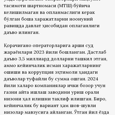
тақсимоти шартномаси (МТШ) бўйича
келишилмаган ва қопланмаслиги керак
бўлган бошқа харажатларни ноқонуний
равишда давлат ҳисобидан қоплаганлиги
даъво қилинган.
Қорачиғаноқ операторларига қарши суд
жараёнлари 2023 йили бошланган. Дастлаб
даъво 3,5 миллиард долларни ташкил этган,
аммо кейинчалик қисман харажатларнинг
ошиши ва коррупция эҳтимоли ҳақидаги
даъволар туфайли бу сумма ошган. 2024
йили халқаро компаниялар ички бозор учун
газни қайта ишлаш заводини қуриш орқали
низони ҳал қилишни таклиф қилишган. Бироқ,
кейинчалик бу вариант ҳам шов-шувли
низолар мавзусига айланган. Ўтган йил ёзда