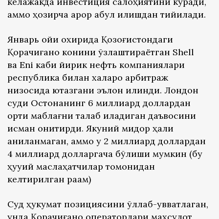
келажакда инвестиция салоҳиятини кўради,
аммо ҳозирча қарор қабул қилишдан тийилади.
Январь ойи охирида Қозоғистондаги
Қорачиғаноқ конини ўзлаштираётган Shell
ва Eni каби йирик нефть компаниялари
республика билан халқаро арбитраж
низосида ютқазгани эълон қилинди. Лондон
суди Остонанинг 6 миллиард доллардан
ортиқ маблағни талаб қиладиган даъвосини
қисман қониқтирди. Якуний миқдор ҳали
аниқланмаган, аммо у 2 миллиард доллардан
4 миллиард долларгача бўлиши мумкин (бу
ҳуқуқий маслаҳатчилар томонидан
келтирилган рақам)
Суд ҳукумат позициясини қўллаб-қувватлаган,
унда Қорачиғаноқ операторлари маҳсулот