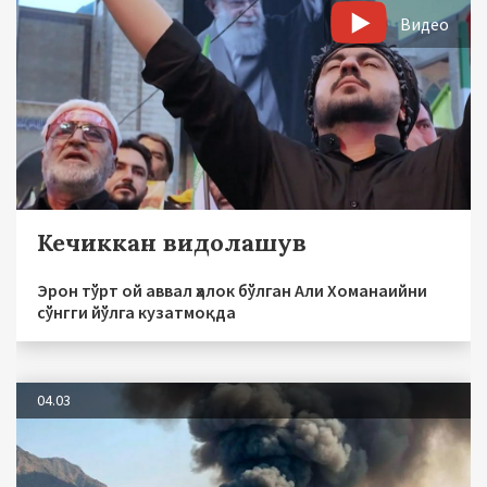
Видео
Кечиккан видолашув
Эрон тўрт ой аввал ҳалок бўлган Али Хоманаийни
сўнгги йўлга кузатмоқда
04.03