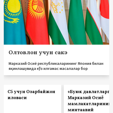
Олтовлон учун сакэ
Марказий Осиё республикаларининг Япония билан
яқинлашувида кўз илғамас масалалар бор
С5 учун Озарбайжон
«Буюк давлатларга
иловаси
Марказий Осиё
мамлакатларинин
минтақавий