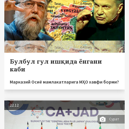
Булбул гул ишқида ёнгани
каби
Марказий Осиё мамлакатларига МҲО хавфи борми?
22.12
Сурат