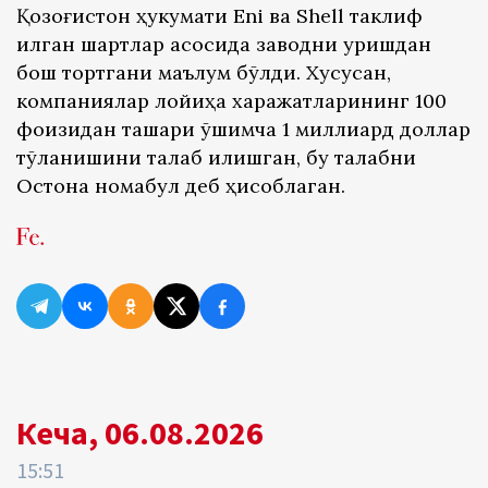
Қозоғистон ҳукумати Eni ва Shell таклиф
қилган шартлар асосида заводни қуришдан
бош тортгани маълум бўлди. Хусусан,
компаниялар лойиҳа харажатларининг 100
фоизидан ташқари қўшимча 1 миллиард доллар
тўланишини талаб қилишган, бу талабни
Остона номақбул деб ҳисоблаган.
Кеча, 06.08.2026
15:51