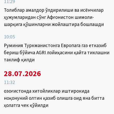
11:29
Толиблар амалдор ўлдирилиши ва исёнчилар
ҳужумларидан сўнг Афғонистон шимоли-
шарқига қўшинларни жойлаштира бошлашди
10:05
Руминия Туркманистонга Европага газ етказиб
бериш бўйича AGRI лойиҳасини қайта тиклашни
таклиф қилди
28.07.2026
11:32
Қозоғистонда хитойликлар иштирокида
ноқонуний олтин қазиб олишга оид яна битта
ҳолатга чек қўйилди