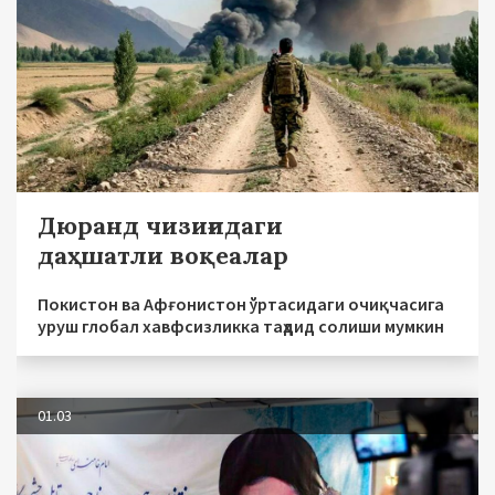
Дюранд чизиғидаги
даҳшатли воқеалар
Покистон ва Афғонистон ўртасидаги очиқчасига
уруш глобал хавфсизликка таҳдид солиши мумкин
01.03