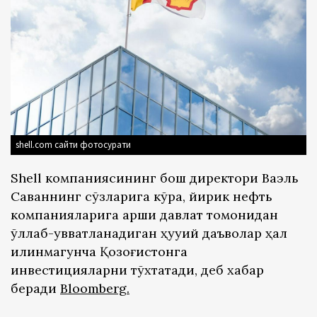
shell.com сайти фотосурати
Shell компаниясининг бош директори Ваэль
Саваннинг сўзларига кўра, йирик нефть
компанияларига қарши давлат томонидан
қўллаб-қувватланадиган ҳуқуқий даъволар ҳал
қилинмагунча Қозоғистонга
инвестицияларни тўхтатади, деб хабар
беради
Bloomberg
.