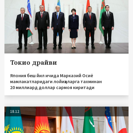
Токио драйви
Япония беш йил ичида Марказий Осиё
мамлакатларидаги лойиҳаларга тахминан
20 миллиард доллар сармоя киритади
18.12