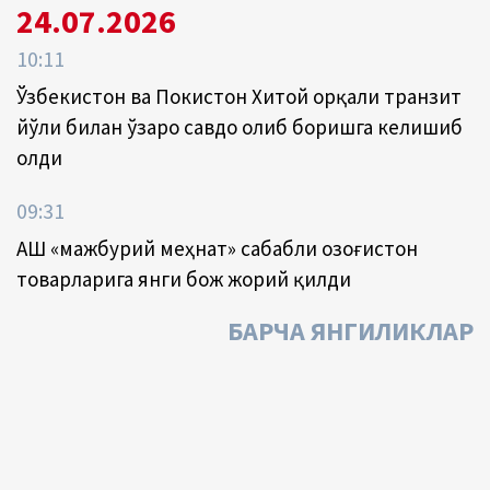
24.07.2026
10:11
Ўзбекистон ва Покистон Хитой орқали транзит
йўли билан ўзаро савдо олиб боришга келишиб
олди
09:31
АҚШ «мажбурий меҳнат» сабабли Қозоғистон
товарларига янги бож жорий қилди
БАРЧА ЯНГИЛИКЛАР