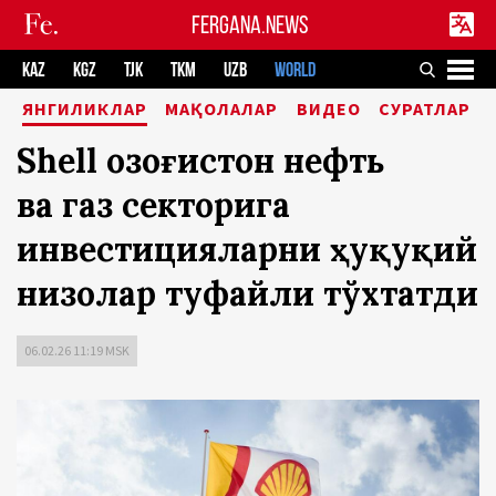
FERGANA.NEWS
KAZ
KGZ
TJK
TKM
UZB
WORLD
ЯНГИЛИКЛАР
МАҚОЛАЛАР
ВИДЕО
СУРАТЛАР
Shell Қозоғистон нефть
ва газ секторига
инвестицияларни ҳуқуқий
низолар туфайли тўхтатди
06.02.26 11:19 MSK