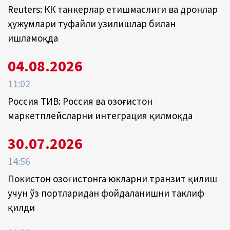
Reuters: КҚК танкерлар етишмаслиги ва дронлар
ҳужумлари туфайли узилишлар билан
ишламоқда
04.08.2026
11:02
Россия ТИВ: Россия ва Қозоғистон
маркетплейсларни интеграция қилмоқда
30.07.2026
14:56
Покистон Қозоғистонга юкларни транзит қилиш
учун ўз портларидан фойдаланишни таклиф
қилди