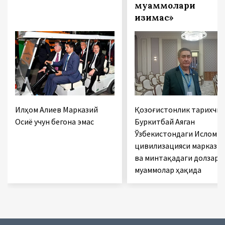
муаммолари
қизиқмас»
Илҳом Алиев Марказий
Қозоғистонлик тарихчи
Осиё учун бегона эмас
Буркитбай Аяган
Ўзбекистондаги Ислом
цивилизацияси маркази
ва минтақадаги долзарб
муаммолар ҳақида