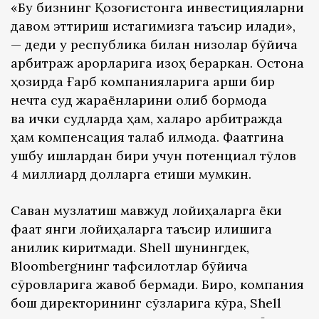
«Бу бизнинг Қозоғистонга инвестицияларни
давом эттириш истагимизга таъсир қилади»,
— деди у республика билан низолар бўйича
арбитраж қарорларига изоҳ бераркан. Остона
ҳозирда Ғарб компанияларига қарши бир
нечта суд жараёнларини олиб бормоқда
ва ички судларда ҳам, халқаро арбитражда
ҳам компенсация талаб қилмоқда. Фақатгина
ушбу ишлардан бири учун потенциал тўлов
4 миллиард долларга етиши мумкин.
Саван музлатиш мавжуд лойиҳаларга ёки
фақат янги лойиҳаларга таъсир қилишига
аниқлик киритмади. Shell шунингдек,
Bloombergнинг тафсилотлар бўйича
сўровларига жавоб бермади. Бироқ, компания
бош директорининг сўзларига кўра, Shell