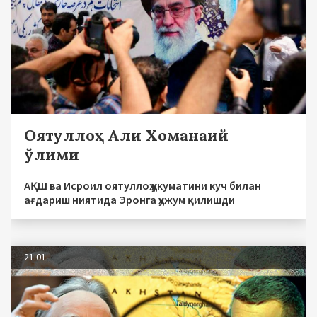
Оятуллоҳ Али Хоманаий
ўлими
АҚШ ва Исроил оятуллоҳ ҳукуматини куч билан
ағдариш ниятида Эронга ҳужум қилишди
21.01