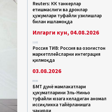
Reuters: КҚК танкерлар
етишмаслиги ва дронлар
ҳужумлари туфайли узилишлар
билан ишламоқда
Илгарги кун, 04.08.2026
11:02
Россия ТИВ: Россия ва Қозоғистон
маркетплейсларни интеграция
қилмоқда
03.08.2026
09:00
БМТ дунё мамлакатлари
ҳукуматларини Эль-Ниньо
туфайли юзага келадиган аномал
иссиқликка тайёрланишга
чақирди