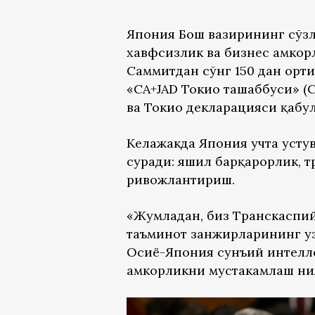
Япония Бош вазирининг сўзл
хавфсизлик ва бизнес ҳамкорл
Саммитдан сўнг 150 дан орти
«CA+JAD Токио ташаббуси» (C
ва Токио декларацияси қабу
Келажакда Япония учта усту
суради: яшил барқарорлик, 
ривожлантириш.
«Жумладан, биз Транскаспий
таъминот занжирларининг у
Осиё-Япония сунъий интелле
ҳамкорликни мустаҳкамлаш н