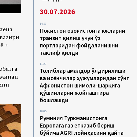
30.07.2026
14:56
 иена
Покистон Қозоғистонга юкларни
 вазири
транзит қилиш учун ўз
ё +
портларидан фойдаланишни
таклиф қилди
11:29
обатга
Толиблар амалдор ўлдирилиши
хминан
ва исёнчилар ҳужумларидан сўнг
ини
Афғонистон шимоли-шарқига
қўшинларни жойлаштира
бошлашди
10:05
Руминия Туркманистонга
Европага газ етказиб бериш
бўйича AGRI лойиҳасини қайта