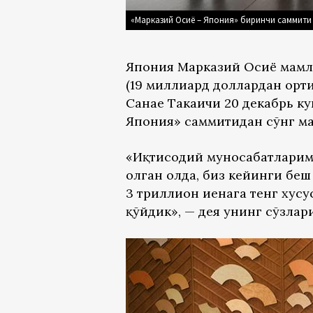
«Марказий Осиё – Япония» биринчи саммити 
Япония Марказий Осиё мамла
(19 миллиард доллардан орти
Санае Такаичи 20 декабрь к
Япония» саммитидан сўнг ма
«Иқтисодий муносабатларим
олган ҳолда, биз кейинги б
3 триллион иенага тенг хус
қўйдик», — дея унинг сўзла