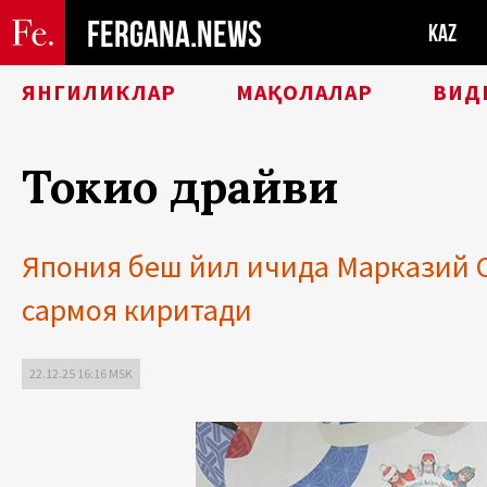
FERGANA.NEWS
KAZ
ЯНГИЛИКЛАР
МАҚОЛАЛАР
ВИД
Токио драйви
Япония беш йил ичида Марказий О
сармоя киритади
22.12.25 16:16 MSK