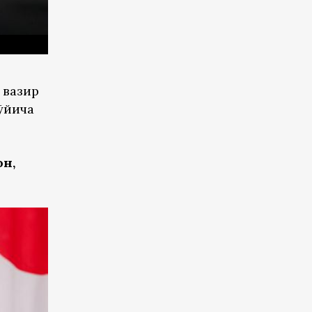
 вазир
ўйича
он,