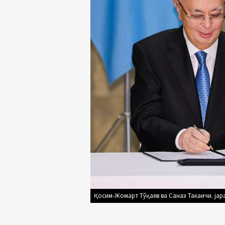
Қосим-Жомарт Тўқаев ва Санаэ Такаичи. japa