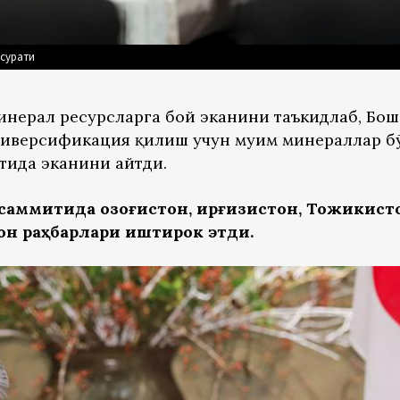
осурати
инерал ресурсларга бой эканини таъкидлаб, Бош
диверсификация қилиш учун муҳим минераллар б
тида эканини айтди.
саммитида Қозоғистон, Қирғизистон, Тожикист
он раҳбарлари иштирок этди.