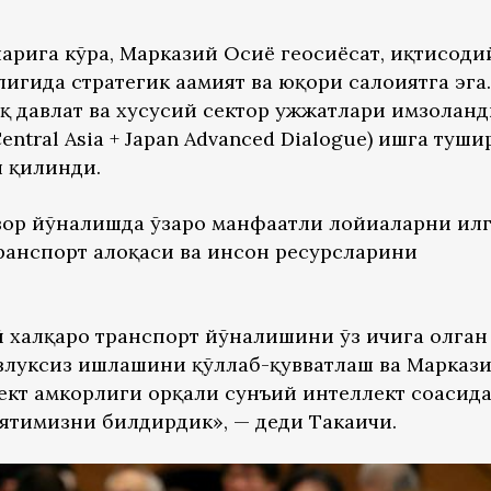
арига кўра, Марказий Осиё геосиёсат, иқтисоди
игида стратегик аҳамият ва юқори салоҳиятга эга.
қ давлат ва хусусий сектор ҳужжатлари имзоланд
entral Asia + Japan Advanced Dialogue) ишга туш
л қилинди.
вор йўналишда ўзаро манфаатли лойиҳаларни ил
транспорт алоқаси ва инсон ресурсларини
 халқаро транспорт йўналишини ўз ичига олган
злуксиз ишлашини қўллаб-қувватлаш ва Марказ
кт ҳамкорлиги орқали сунъий интеллект соҳасид
иятимизни билдирдик», — деди Такаичи.