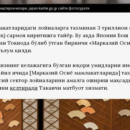
иштирокчилари. japan.kantei.go.jp сайти фотосурати
катларидаги лойиҳаларга тахминан 3 триллион
қ) сармоя киритишга тайёр. Бу ҳақда Япония Бош
уни Токиода бўлиб ўтган биринчи «Марказий Оси
ълум қилди.
изнинг келажагига бўлган юқори умидларни ин
еш йил ичида [Марказий Осиё мамлакатларида] та
усий сектор лойиҳаларини амалга ошириш мақсад
рини
келтиради
Такаичи матбуот хизмати.