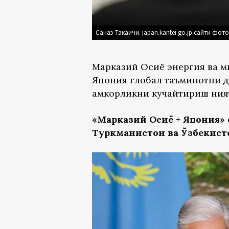
Санаэ Такаичи. japan.kantei.go.jp сайти фот
Марказий Осиё энергия ва м
Япония глобал таъминотни 
ҳамкорликни кучайтириш ния
«Марказий Осиё + Япония» 
Туркманистон ва Ўзбекист