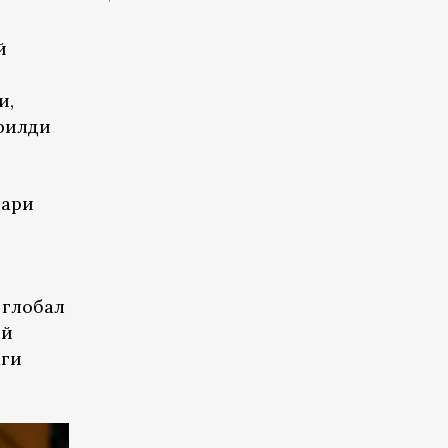
й
и,
ирилди
гари
 глобал
ий
аги