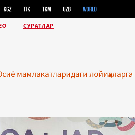
KGZ
TJK
TKM
UZB
WORLD
ЕО
СУРАТЛАР
сиё мамлакатларидаги лойиҳаларга