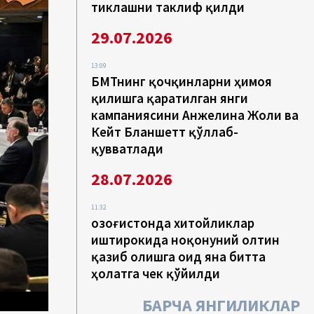
тиклашни таклиф қилди
29.07.2026
13:09
БМТнинг қочқинларни ҳимоя
қилишга қаратилган янги
кампаниясини Анжелина Жоли ва
Кейт Бланшетт қўллаб-
қувватлади
28.07.2026
11:32
Қозоғистонда хитойликлар
иштирокида ноқонуний олтин
қазиб олишга оид яна битта
ҳолатга чек қўйилди
БАРЧА ЯНГИЛИКЛАР