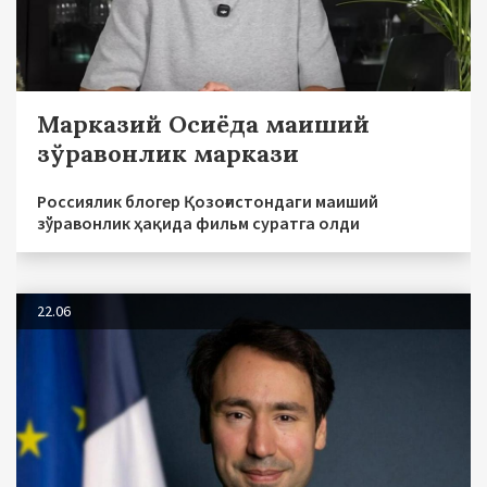
Марказий Осиёда маиший
зўравонлик маркази
Россиялик блогер Қозоғистондаги маиший
зўравонлик ҳақида фильм суратга олди
22.06