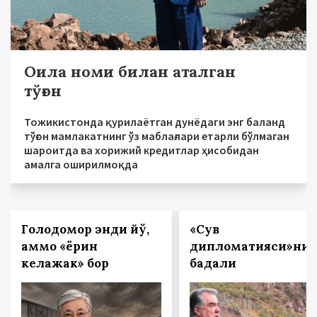
Оила номи билан аталган
тўғон
Тожикистонда қурилаётган дунёдаги энг баланд
тўғон мамлакатнинг ўз маблағлари етарли бўлмаган
шароитда ва хорижий кредитлар ҳисобидан
амалга оширилмоқда
Голодомор энди йўқ,
«Сув
аммо «ёрқин
дипломатияси»нин
келажак» бор
бадали