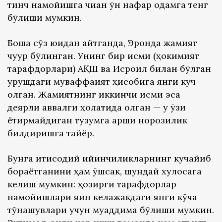
тинч намойишга чиққан ўн нафар одамга тенг
бўлиши мумкин.
Бошқа сўз юидан айтганда, Эронда жамият
чуқур бўлинган. Унинг бир қисми (ҳокимият
тарафдорлари) АҚШ ва Исроил билан бўлган
урушдаги муваффақият ҳисобига янги куч
олган. Жамиятнинг иккинчи қисми эса
деярли аввалги ҳолатида қолган — у ўзи
ёқтирмайдиган тузумга қарши норозилик
билдиришга тайёр.
Бунга иқтисодий қийинчиликларнинг кучайиб
бораётганини ҳам қўшсак, шундай хулосага
келиш мумкин: ҳозирги тарафдорлар
намойишлари яқин келажакдаги янги кўча
тўқнашувлари учун муқаддима бўлиши мумкин.