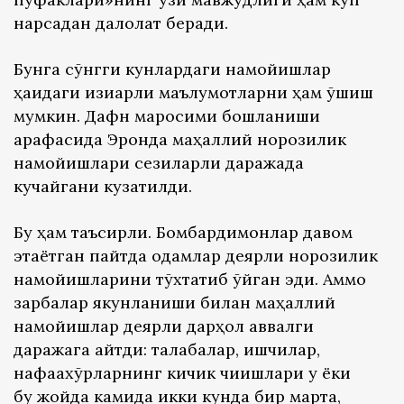
нарсадан далолат беради.
Бунга сўнгги кунлардаги намойишлар
ҳақидаги қизиқарли маълумотларни ҳам қўшиш
мумкин. Дафн маросими бошланиши
арафасида Эронда маҳаллий норозилик
намойишлари сезиларли даражада
кучайгани кузатилди.
Бу ҳам таъсирли. Бомбардимонлар давом
этаётган пайтда одамлар деярли норозилик
намойишларини тўхтатиб қўйган эди. Аммо
зарбалар якунланиши билан маҳаллий
намойишлар деярли дарҳол аввалги
даражага қайтди: талабалар, ишчилар,
нафақахўрларнинг кичик чиқишлари у ёки
бу жойда камида икки кунда бир марта,