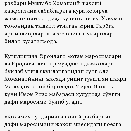
раҳбари Мужтабо Хоманаий шахсий
хавфсизлик сабабларига кўра ҳозирча
жамоатчилик олдида кўрингани йўқ. Ҳукумат
томонидан ташкил этилган юриш Ғарбга
қарши шиорлар ва қасос олишга чақириқлар
билан кузатилмоқда.
Кутилишича, Эрондаги мотам маросимлари
ва Ироқдаги шиалар муқаддас қадамжолари
бўйлаб ўтиш якунланганидан сўнг Али
Хоманаийнинг жасади унинг туғилган шаҳри
Машҳадга олиб борилади. У ерда 9 июль
куни Имом Ризо мақбараси ҳудудида сўнгги
дафн маросими бўлиб ўтади.
«Ҳокимият ўлдирилган олий раҳбарнинг
дафн маросимини жаҳон миқёсидаги воқеага