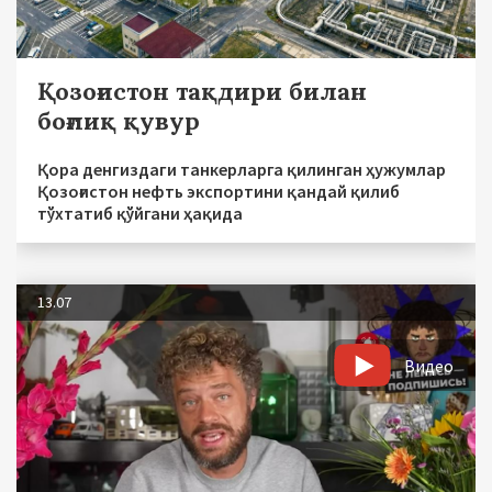
Қозоғистон тақдири билан
боғлиқ қувур
Қора денгиздаги танкерларга қилинган ҳужумлар
Қозоғистон нефть экспортини қандай қилиб
тўхтатиб қўйгани ҳақида
13.07
Видео