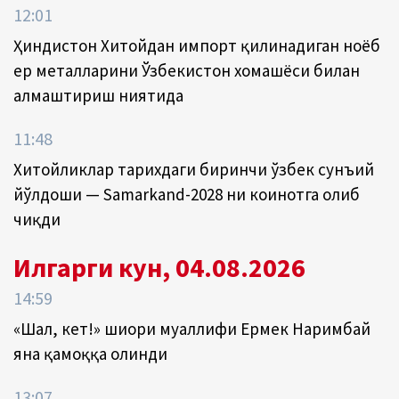
12:01
Ҳиндистон Хитойдан импорт қилинадиган ноёб
ер металларини Ўзбекистон хомашёси билан
алмаштириш ниятида
11:48
Хитойликлар тарихдаги биринчи ўзбек сунъий
йўлдоши — Samarkand-2028 ни коинотга олиб
чиқди
Илгарги кун, 04.08.2026
14:59
«Шал, кет!» шиори муаллифи Ермек Наримбай
яна қамоққа олинди
13:07