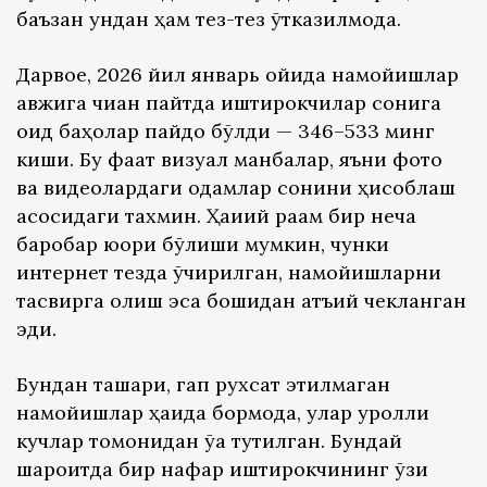
баъзан ундан ҳам тез-тез ўтказилмоқда.
Дарвоқе, 2026 йил январь ойида намойишлар
авжига чиққан пайтда иштирокчилар сонига
оид баҳолар пайдо бўлди — 346–533 минг
киши. Бу фақат визуал манбалар, яъни фото
ва видеолардаги одамлар сонини ҳисоблаш
асосидаги тахмин. Ҳақиқий рақам бир неча
баробар юқори бўлиши мумкин, чунки
интернет тезда ўчирилган, намойишларни
тасвирга олиш эса бошидан қатъий чекланган
эди.
Бундан ташқари, гап рухсат этилмаган
намойишлар ҳақида бормоқда, улар қуролли
кучлар томонидан ўққа тутилган. Бундай
шароитда бир нафар иштирокчининг ўзи