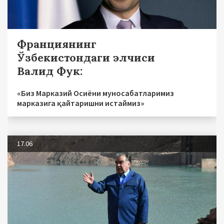
Франциянинг
Ўзбекистондаги элчиси
Валид Фук:
«Биз Марказий Осиёни муносабатларимиз
марказига қайтаришни истаймиз»
17.06