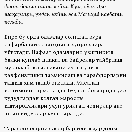
фақат бошланиши: кейин Қум, сўнг Ироқ
шаҳарлари, ундан кейин эса Машҳад навбати
келади.
Бироқ бу ерда одамлар сонидан кўра,
сафарбарлик салоҳияти кўпроқ ҳайрат
уйғотади. Нафақат одамларни уюштириш,
балки кўплаб плакат ва байроқлар тайёрлаш,
мураккаб логистикани йўлга қўйиш,
хавфсизликни таъминлаш ва тарафдорларни
ташиш ҳам талаб этилади. Масалан,
ижтимоий тармоқларда Теҳрон боғларида узоқ
ҳудудлардан келган маросим
иштирокчилари учун қурилган чодирлар акс
этган видеолар кенг тарқалди.
Тарафдорларни сафарбар қилиш ҳар доим