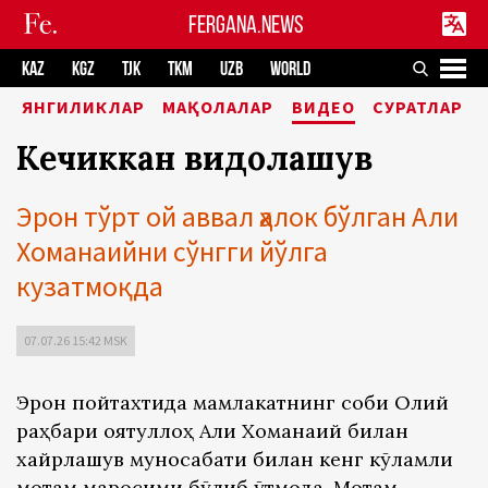
FERGANA.NEWS
KAZ
KGZ
TJK
TKM
UZB
WORLD
ЯНГИЛИКЛАР
МАҚОЛАЛАР
ВИДЕО
СУРАТЛАР
Кечиккан видолашув
Эрон тўрт ой аввал ҳалок бўлган Али
Хоманаийни сўнгги йўлга
кузатмоқда
07.07.26 15:42 MSK
Эрон пойтахтида мамлакатнинг собиқ Олий
раҳбари оятуллоҳ Али Хоманаий билан
хайрлашув муносабати билан кенг кўламли
мотам маросими бўлиб ўтмоқда. Мотам