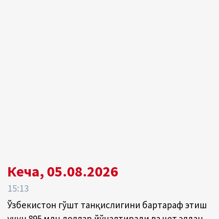
Кеча, 05.08.2026
15:13
Ўзбекистон гўшт танқислигини бартараф этиш
учун 895 млн доллар йўналтиради ва чет элдан