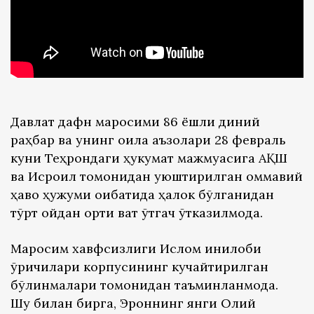
Давлат дафн маросими 86 ёшли диний
раҳбар ва унинг оила аъзолари 28 февраль
куни Теҳрондаги ҳукумат мажмуасига АҚШ
ва Исроил томонидан уюштирилган оммавий
ҳаво ҳужуми оқибатида ҳалок бўлганидан
тўрт ойдан ортиқ вақт ўтгач ўтказилмоқда.
Маросим хавфсизлиги Ислом инқилоби
қўриқчилари корпусининг кучайтирилган
бўлинмалари томонидан таъминланмоқда.
Шу билан бирга, Эроннинг янги Олий