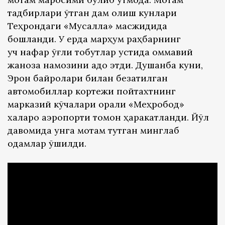
тадбирлари ўтган дам олиш кунлари
Теҳрондаги «Мусалла» масжидида
бошланди. У ерда марҳум раҳбарнинг
уч нафар ўғли тобутлар устида оммавий
жаноза намозини адо этди. Душанба куни,
Эрон байроқлари билан безатилган
автомобиллар кортежи пойтахтнинг
марказий кўчалари орқали «Меҳробод»
халқаро аэропорти томон ҳаракатланди. Йўл
давомида унга мотам тутган минглаб
одамлар қўшилди.