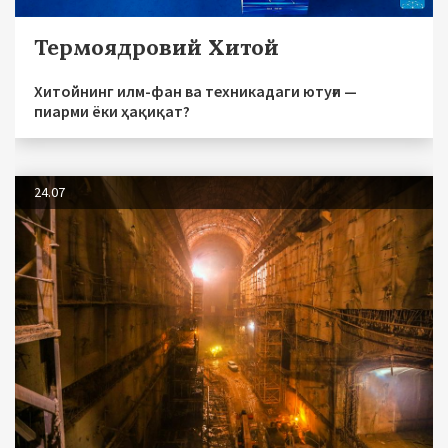
Термоядровий Хитой
Хитойнинг илм-фан ва техникадаги ютуғи —
пиарми ёки ҳақиқат?
24.07