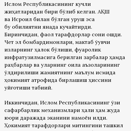
Ислом Республикасининг кучли
жиҳатларидан бири бўлиб келган. АҚШ
ва Исроил билан бўлган уруш эса
бу қобилиятни янада кучайтирди.
Биринчидан, фаол тарафдорлар сони ошди.
Чет эл бомбардимонлари, мактаб ўқувчи
қизларнинг ҳалок бўлиши, фуқаролик
инфратузилмасига берилган зарбалар ҳамда
раҳбарлар ва уларнинг оила аъзоларининг
ўлдирилиши жамиятнинг маълум қисмида
ҳокимият атрофида бирлашиш ҳиссини
уйғотиши табиий.
Иккинчидан, Ислом Республикасининг ўзи
сафарбарлик механизмлари ҳали ҳам жуда
юқори даражада эканини намоён қилди.
Ҳокимият тарафдорлари митингини ташкил