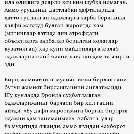
қила олишига деярли ҳеч ким шубҳа қилмаган.
Аммо урушнинг дастлабки ҳафталарида,
ҳатто тўпланган одамларга зарба берилиши
хавфи мавжуд бўлган шароитда ҳам
(митинглар вақтида яқин атрофдаги
объектларга зарбалар берилган ҳолатлар
кузатилган), ҳар куни майдонларга юзлаб
одамларни олиб чиққани ҳақиқатан ҳам таъсирли
эди.
Бироқ, жамиятнинг муайян қисми бирлашгани
бутун жамият бирлашганини англатмайди.
Шу кунларда Эронда суҳбатлашган
одамларимнинг барчаси бир хил гапни
айтди: «Бу дафн маросимига борган бирорта
одамни ҳам танимаймиз». Албатта, улар
ўз муҳитида яшайди, аммо шундай «ахборот
пуфаклари»нинг ўзи мавжудлиги ҳам кўп