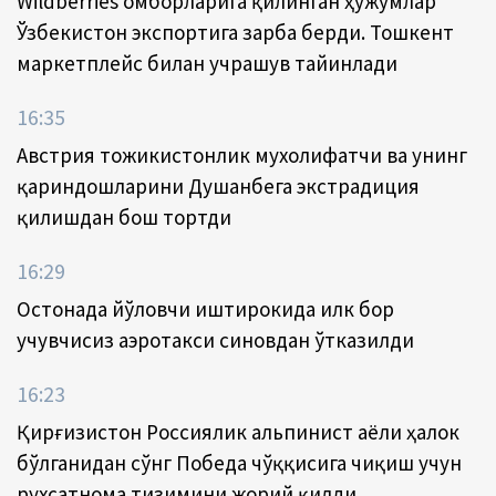
Wildberries омборларига қилинган ҳужумлар
Ўзбекистон экспортига зарба берди. Тошкент
маркетплейс билан учрашув тайинлади
16:35
Австрия тожикистонлик мухолифатчи ва унинг
қариндошларини Душанбега экстрадиция
қилишдан бош тортди
16:29
Остонада йўловчи иштирокида илк бор
учувчисиз аэротакси синовдан ўтказилди
16:23
Қирғизистон Россиялик альпинист аёли ҳалок
бўлганидан сўнг Победа чўққисига чиқиш учун
рухсатнома тизимини жорий қилди