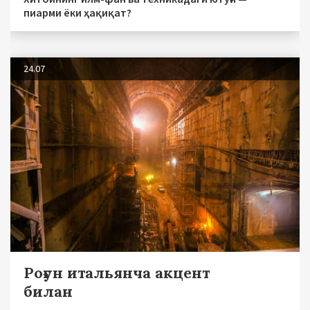
пиарми ёки ҳақиқат?
24.07
Роғун итальянча акцент
билан