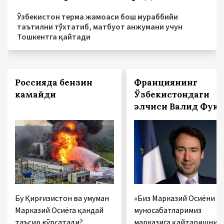
Ўзбекистон терма жамоаси бош мураббийи
таътилни тўхтатиб, матбуот анжумани учун
Тошкентга қайтади
Россияда бензин
Франциянинг
камайди
Ўзбекистондаги
элчиси Валид Фук:
Бу Қирғизистон ва умуман
«Биз Марказий Осиёни
Марказий Осиёга қандай
муносабатларимиз
таъсир кўрсатади?
марказига қайтаришни