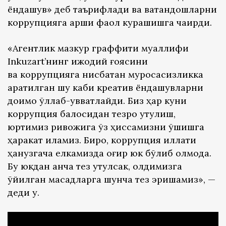
ёндашув» деб таърифлади ва ватандошларни
коррупцияга қарши фаол курашишга чақирди.
«Агентлик мазкур граффити муаллифи
Inkuzart’нинг ижодий ғоясини
ва коррупцияга нисбатан муросасизликка
қаратилган шу каби креатив ёндашувларни
доимо қўллаб-қувватлайди. Биз ҳар куни
коррупция балосидан тезроқ қутулиш,
юртимиз ривожига ўз ҳиссамизни қўшишга
ҳаракат қиламиз. Бироқ, коррупция иллати
ҳанузгача елкамизда оғир юк бўлиб қолмоқда.
Бу юкдан қанча тез қутулсак, олдимизга
қўйилган мақсадларга шунча тез эришамиз», —
деди у.