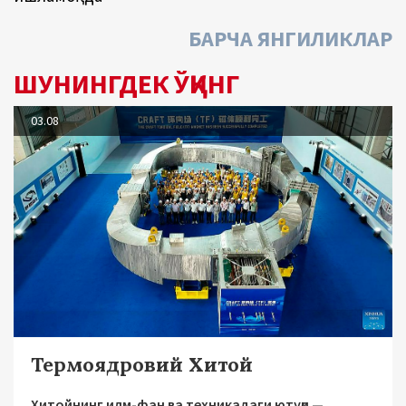
БАРЧА ЯНГИЛИКЛАР
ШУНИНГДЕК ЎҚИНГ
03.08
Термоядровий Хитой
Хитойнинг илм-фан ва техникадаги ютуғи —