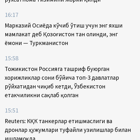
16:17
Марказий Осиёда кўчиб ўтиш учун энг яхши
мамлакат деб Қозоғистон тан олинди, энг
ёмони — Туркманистон
15:58
Тожикистон Россияга ташриф буюрган
хорижликлар сони бўйича топ-3 давлатлар
рўйхатидан чиқиб кетди, Ўзбекистон
етакчиликни сақлаб қолган
15:51
Reuters: КҚК танкерлар етишмаслиги ва
дронлар ҳужумлари туфайли узилишлар билан
ишламоқда