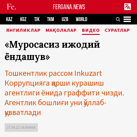
FERGANA.NEWS
KAZ
KGZ
TJK
TKM
UZB
WORLD
ЯНГИЛИКЛАР
МАҚОЛАЛАР
ВИДЕО
СУРАТЛАР
«Муросасиз ижодий
ёндашув»
Тошкентлик рассом Inkuzart
Коррупцияга қарши курашиш
агентлиги ёнида граффити чизди.
Агентлик бошлиғи уни қўллаб-
қувватлади
27.04.22 14:09 MSK