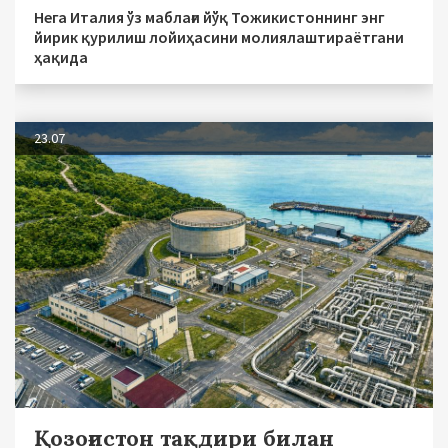
Нега Италия ўз маблағи йўқ Тожикистоннинг энг
йирик қурилиш лойиҳасини молиялаштираётгани
ҳақида
23.07
Қозоғистон тақдири билан