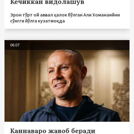
Кечиккан видолашув
Эрон тўрт ой аввал ҳалок бўлган Али Хоманаийни
сўнгги йўлга кузатмоқда
06.07
Каннаваро жавоб беради