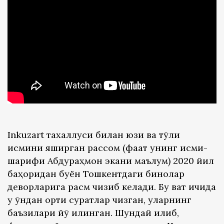
Inkuzart тахаллуси билан юзи ва тўлиқ
исмини яширган рассом (фақат унинг исми-
шарифи Абдураҳмон экани маълум) 2020 йил
баҳоридан буён Тошкентдаги бинолар
деворларига расм чизиб келади. Бу вақт ичида
у ўндан ортиқ суратлар чизган, уларнинг
баъзилари йўқ қилинган. Шундай қилиб,