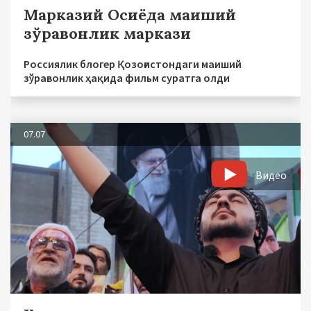
Марказий Осиёда маиший
зўравонлик маркази
Россиялик блогер Қозоғистондаги маиший
зўравонлик ҳақида фильм суратга олди
07.07
Видео