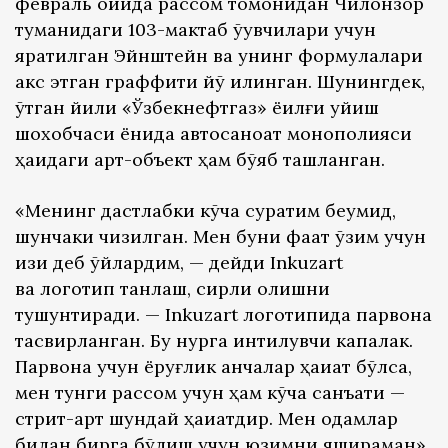
февраль ойида рассом томонидан Чилонзор
туманидаги 103-мактаб ўқувчилари учун
яратилган Эйнштейн ва унинг формулалари
акс этган граффити йўқ қилинган. Шунингдек,
ўтган йили «Ўзбекнефтгаз» ёқилғи қуйиш
шохобчаси ёнида автосаноат монополияси
ҳақидаги арт-объект ҳам бўяб ташланган.
«Менинг дастлабки кўча суратим беумид,
шунчаки чизилган. Мен буни фақат ўзим учун
қизиқ деб ўйлардим, — дейди Inkuzart
ва логотип танлаш, сирли қолишни
тушунтиради. — Inkuzart логотипида парвона
тасвирланган. Бу нурга интилувчи капалак.
Парвона учун ёруғлик қанчалар ҳақиқат бўлса,
мен тунги рассом учун ҳам кўча санъати —
стрит-арт шундай ҳақиқатдир. Мен одамлар
билан бирга бўлиш учун юзимни яшираман».