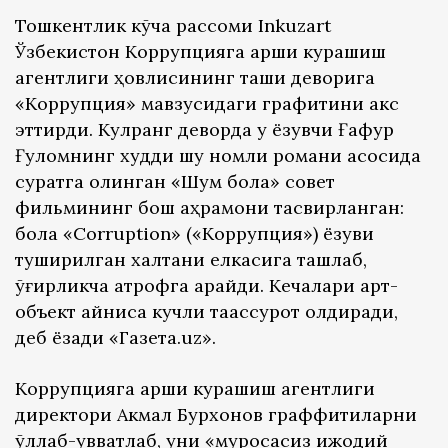
Тошкентлик кўча рассоми Inkuzart
Ўзбекистон Коррупцияга қарши курашиш
агентлиги ҳовлисининг ташқи деворига
«Коррупция» мавзусидаги графитини акс
эттирди. Кулранг деворда у ёзувчи Ғафур
Ғуломнинг худди шу номли романи асосида
суратга олинган «Шум бола» совет
фильмининг бош қаҳрамони тасвирланган:
бола «Corruption» («Коррупция») ёзуви
туширилган халтани елкасига ташлаб,
ўғирликча атрофга қарайди. Кечалари арт-
объект айниқса кучли таассурот қолдиради,
деб ёзади «Газета.uz».
Коррупцияга қарши курашиш агентлиги
директори Акмал Бурхонов граффитиларни
қўллаб-қувватлаб, уни «муросасиз ижодий