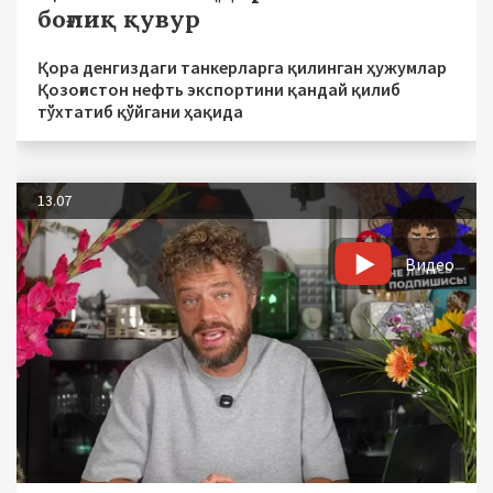
боғлиқ қувур
Қора денгиздаги танкерларга қилинган ҳужумлар
Қозоғистон нефть экспортини қандай қилиб
тўхтатиб қўйгани ҳақида
13.07
Видео