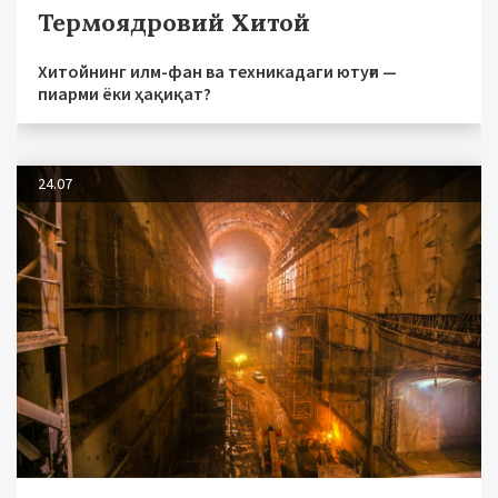
Термоядровий Хитой
Хитойнинг илм-фан ва техникадаги ютуғи —
пиарми ёки ҳақиқат?
24.07