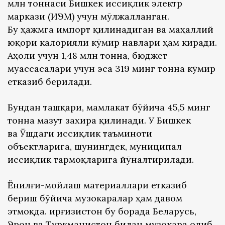
млн тоннаси Бишкек иссиқлик электр
маркази (ИЭМ) учун мўлжалланган.
Бу ҳажмга импорт қилинадиган ва маҳаллий
юқори калорияли кўмир навлари ҳам киради.
Аҳоли учун 1,48 млн тонна, бюджет
муассасалари учун эса 319 минг тонна кўмир
етказиб берилади.
Бундан ташқари, мамлакат бўйича 45,5 минг
тонна мазут захира қилинади. У Бишкек
ва Ўшдаги иссиқлик таъминоти
объектларига, шунингдек, муниципал
иссиқлик тармоқларига йўналтирилади.
Ёнилғи-мойлаш материаллари етказиб
бериш бўйича музокаралар ҳам давом
этмоқда. Қирғизистон бу борада Беларусь,
Эрон ва Туркманистон билан музокара олиб