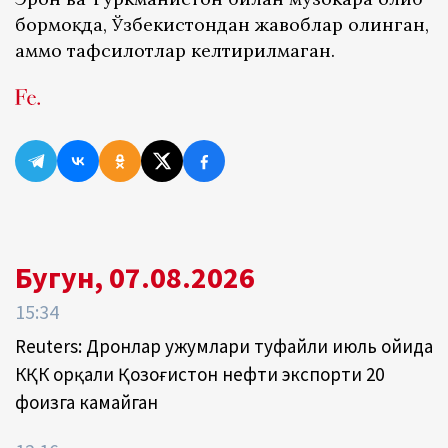
бормоқда, Ўзбекистондан жавоблар олинган,
аммо тафсилотлар келтирилмаган.
Бугун, 07.08.2026
15:34
Reuters: Дронлар ҳужумлари туфайли июль ойида
КҚК орқали Қозоғистон нефти экспорти 20
фоизга камайган