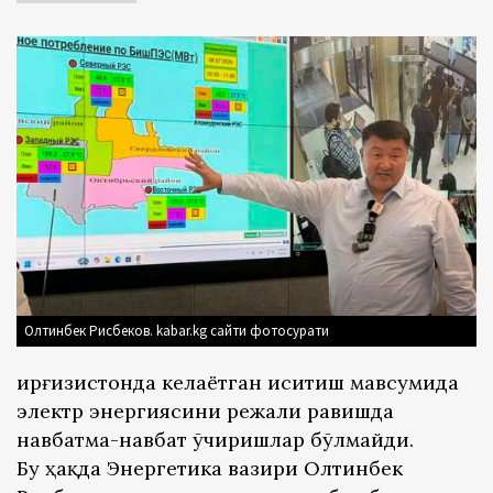
Олтинбек Рисбеков. kabar.kg сайти фотосурати
Қирғизистонда келаётган иситиш мавсумида
электр энергиясини режали равишда
навбатма-навбат ўчиришлар бўлмайди.
Бу ҳақда Энергетика вазири Олтинбек