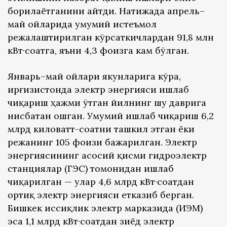
борилаётганини айтди. Натижада апрель–
май ойларида умумий истеъмол
режалаштирилган кўрсаткичлардан 91,8 млн
кВт·соатга, яъни 4,3 фоизга кам бўлган.
Январь–май ойлари якунларига кўра,
Қирғизистонда электр энергияси ишлаб
чиқариш ҳажми ўтган йилнинг шу даврига
нисбатан ошган. Умумий ишлаб чиқариш 6,2
млрд киловатт-соатни ташкил этган ёки
режанинг 105 фоизи бажарилган. Электр
энергиясининг асосий қисми гидроэлектр
станциялар (ГЭС) томонидан ишлаб
чиқарилган — улар 4,6 млрд кВт·соатдан
ортиқ электр энергияси етказиб берган.
Бишкек иссиқлик электр марказида (ИЭМ)
эса 1,1 млрд кВт·соатдан зиёд электр