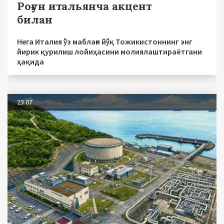
Роғун итальянча акцент
билан
Нега Италия ўз маблағи йўқ Тожикистоннинг энг
йирик қурилиш лойиҳасини молиялаштираётгани
ҳақида
23.07