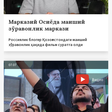
Марказий Осиёда маиший
зўравонлик маркази
Россиялик блогер Қозоғистондаги маиший
зўравонлик ҳақида фильм суратга олди
07.07
Видео