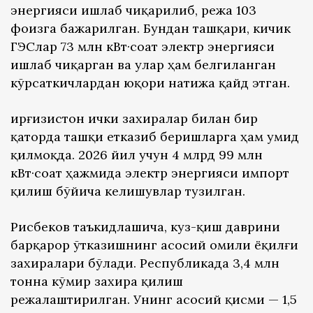
энергияси ишлаб чиқарилиб, режа 103
фоизга бажарилган. Бундан ташқари, кичик
ГЭСлар 73 млн кВт·соат электр энергияси
ишлаб чиқарган ва улар ҳам белгиланган
кўрсаткичлардан юқори натижа қайд этган.
Қирғизистон ички захиралар билан бир
қаторда ташқи етказиб беришларга ҳам умид
қилмоқда. 2026 йил учун 4 млрд 99 млн
кВт·соат ҳажмида электр энергияси импорт
қилиш бўйича келишувлар тузилган.
Рисбеков таъкидлашича, куз-қиш даврини
барқарор ўтказишнинг асосий омили ёқилғи
захиралари бўлади. Республикада 3,4 млн
тонна кўмир захира қилиш
режалаштирилган. Унинг асосий қисми — 1,5