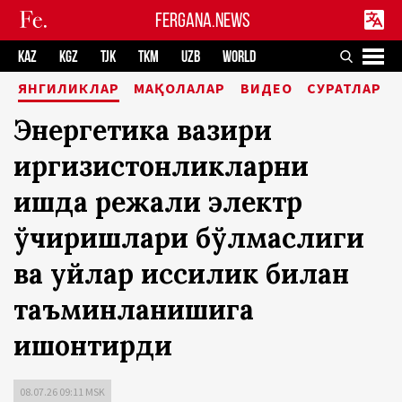
FERGANA.NEWS
KAZ
KGZ
TJK
TKM
UZB
WORLD
ЯНГИЛИКЛАР
МАҚОЛАЛАР
ВИДЕО
СУРАТЛАР
Энергетика вазири
қиргизистонликларни
қишда режали электр
ўчиришлари бўлмаслиги
ва уйлар иссиқлик билан
таъминланишига
ишонтирди
08.07.26 09:11 MSK