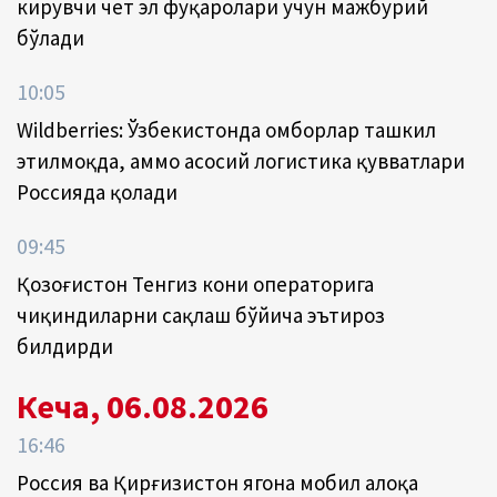
кирувчи чет эл фуқаролари учун мажбурий
бўлади
10:05
Wildberries: Ўзбекистонда омборлар ташкил
этилмоқда, аммо асосий логистика қувватлари
Россияда қолади
09:45
Қозоғистон Тенгиз кони операторига
чиқиндиларни сақлаш бўйича эътироз
билдирди
Кеча, 06.08.2026
16:46
Россия ва Қирғизистон ягона мобил алоқа