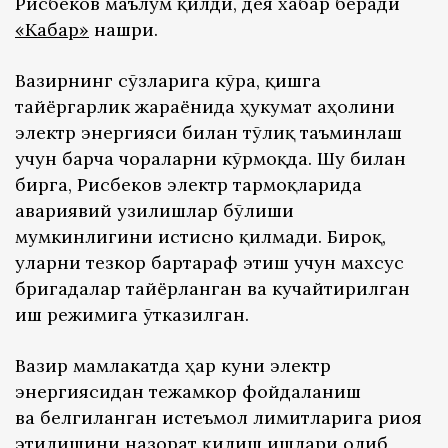
Рисбеков маълум қилди, дея хабар беради
«Кабар»
нашри.
Вазирнинг сўзларига кўра, қишга
тайёргарлик жараёнида ҳукумат аҳолини
электр энергияси билан тўлиқ таъминлаш
учун барча чораларни кўрмоқда. Шу билан
бирга, Рисбеков электр тармоқларида
авариявий узилишлар бўлиши
мумкинлигини истисно қилмади. Бироқ,
уларни тезкор бартараф этиш учун махсус
бригадалар тайёрланган ва кучайтирилган
иш режимига ўтказилган.
Вазир мамлакатда ҳар куни электр
энергиясидан тежамкор фойдаланиш
ва белгиланган истеъмол лимитларига риоя
этилишини назорат қилиш ишлари олиб