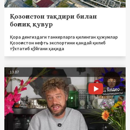
Қозоғистон тақдири билан
боғлиқ қувур
Қора денгиздаги танкерларга қилинган ҳужумлар
Қозоғистон нефть экспортини қандай қилиб
тўхтатиб қўйгани ҳақида
13.07
Видео