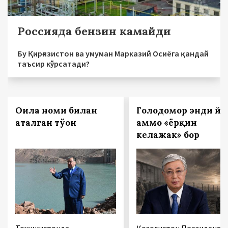
Россияда бензин камайди
Бу Қирғизистон ва умуман Марказий Осиёга қандай
таъсир кўрсатади?
Оила номи билан
Голодомор энди йў
аталган тўғон
аммо «ёрқин
келажак» бор