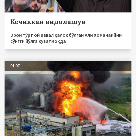
Кечиккан видолашув
Эрон тўрт ой аввал ҳалок бўлган Али Хоманаийни
сўнгги йўлга кузатмоқда
01.07