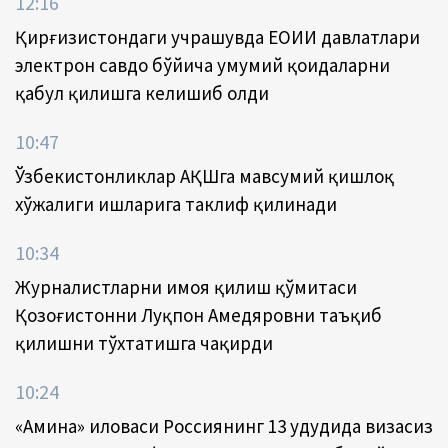
12:16
Қирғизистондаги учрашувда ЕОИИ давлатлари
электрон савдо бўйича умумий қоидаларни
қабул қилишга келишиб олди
10:47
Ўзбекистонликлар АҚШга мавсумий қишлоқ
хўжалиги ишларига таклиф қилинади
10:34
Журналистларни ҳимоя қилиш қўмитаси
Қозоғистонни Луқпон Аҳмедяровни таъқиб
қилишни тўхтатишга чақирди
10:24
«Амина» иловаси Россиянинг 13 ҳудудида визасиз