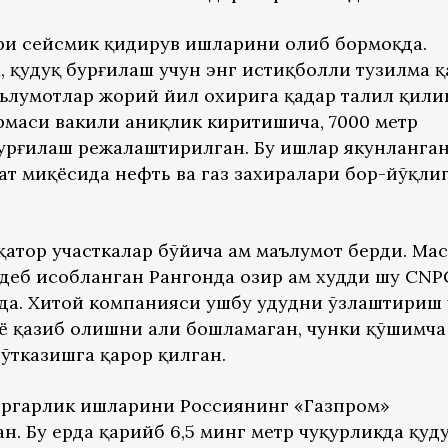
ри сейсмик қидирув ишларини олиб бормоқда.
, қудуқ бурғилаш учун энг истиқболли тузилма қ
ълумотлар жорий йил охирига қадар таҳлил қил
рмаси вакили аниқлик киритишича, 7000 метр
бурғилаш режалаштирилган. Бу ишлар якунланга
ат миқёсида нефть ва газ захиралари бор-йўқли
тор участкалар бўйича ҳам маълумот берди. Мас
деб ҳисобланган Рангонда ҳозир ҳам худди шу CNP
а. Хитой компанияси ушбу ҳудудни ўзлаштириш
ё қазиб олишни ҳали бошламаган, чунки қўшимча
ўтказишга қарор қилган.
ёргарлик ишларини Россиянинг «Газпром»
. Бу ерда қарийб 6,5 минг метр чуқурликда қуд