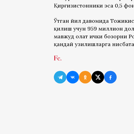
Қирғизистонники эса 0,5 фо
Ўтган йил давомида Тожикис
қилиш учун 959 миллион дол
мавжуд ҳолат ички бозорни Р
қандай узилишларга нисбата