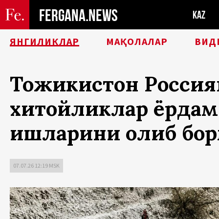
FERGANA.NEWS
KAZ
ЯНГИЛИКЛАР
МАҚОЛАЛАР
ВИД
Тожикистон Россия
хитойликлар ёрдами
ишларини олиб бор
07.07.26 12:19 MSK