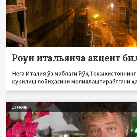
Роғун итальянча акцент би
Нега Италия ўз маблағи йўқ Тожикистоннинг 
қурилиш лойиҳасини молиялаштираётгани ҳ
13 Июль