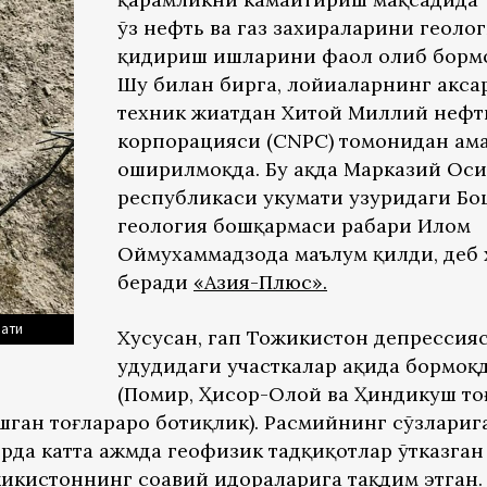
ўз нефть ва газ захираларини геоло
қидириш ишларини фаол олиб бормо
Шу билан бирга, лойиҳаларнинг акса
техник жиҳатдан Хитой Миллий нефт
корпорацияси (CNPC) томонидан ам
оширилмоқда. Бу ҳақда Марказий Оси
республикаси ҳукумати ҳузуридаги Бо
геология бошқармаси раҳбари Илҳом
Оймухаммадзода маълум қилди, деб 
беради
«Азия-Плюс»
.
рати
Хусусан, гап Тожикистон депрессия
ҳудудидаги участкалар ҳақида бормоқ
(Помир, Ҳисор-Олой ва Ҳиндикуш то
ган тоғлараро ботиқлик). Расмийнинг сўзларига
рда катта ҳажмда геофизик тадқиқотлар ўтказган
икистоннинг соҳавий идораларига тақдим этган.