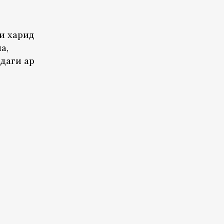
и харид
а,
даги ҳар