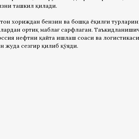
изни ташкил қилади.
тон хориждан бензин ва бошқа ёқилғи турларин
лардан ортиқ маблағ сарфлаган. Таъкидланишич
оссия нефтни қайта ишлаш соҳаси ва логистикаси
н жуда сезгир қилиб қўяди.