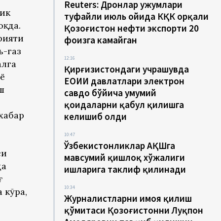
Reuters: Дронлар ҳужумлари
гик
туфайли июль ойида КҚК орқали
қда.
Қозоғистон нефти экспорти 20
рияти
фоизга камайган
ь-газ
12:16
алга
Қирғизистондаги учрашувда
ё
ЕОИИ давлатлари электрон
ш
савдо бўйича умумий
қоидаларни қабул қилишга
хабар
келишиб олди
10:47
Ўзбекистонликлар АҚШга
си
мавсумий қишлоқ хўжалиги
да
ишларига таклиф қилинади
ғ
10:34
 кўра,
Журналистларни ҳимоя қилиш
қўмитаси Қозоғистонни Луқпон