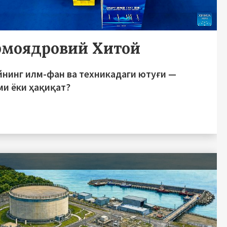
рмоядровий Хитой
йнинг илм-фан ва техникадаги ютуғи —
ми ёки ҳақиқат?