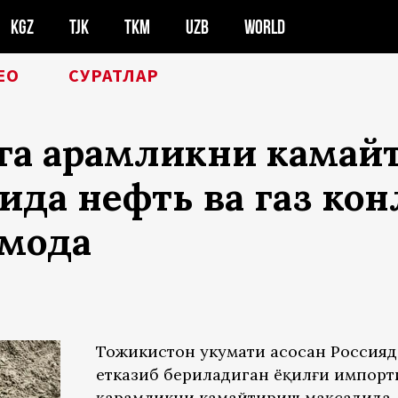
KGZ
TJK
TKM
UZB
WORLD
ЕО
СУРАТЛАР
га қарамликни камай
да нефть ва газ ко
моқда
Тожикистон ҳукумати асосан Россия
етказиб бериладиган ёқилғи импорт
қарамликни камайтириш мақсадида