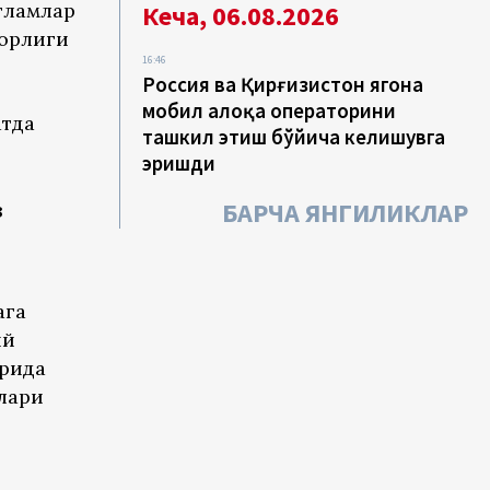
атламлар
Кеча, 06.08.2026
борлиги
16:46
Россия ва Қирғизистон ягона
мобил алоқа операторини
атда
ташкил этиш бўйича келишувга
эришди
з
БАРЧА ЯНГИЛИКЛАР
ага
ий
орида
тлари