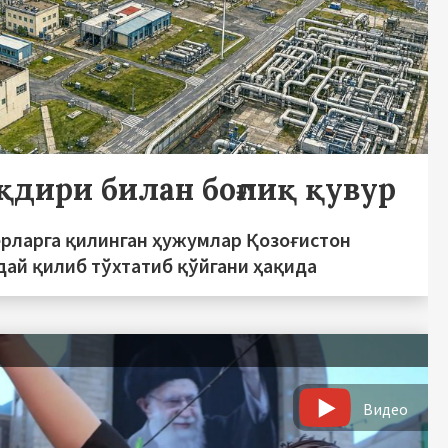
ақдири билан боғлиқ қувур
ерларга қилинган ҳужумлар Қозоғистон
дай қилиб тўхтатиб қўйгани ҳақида
ь
Видео