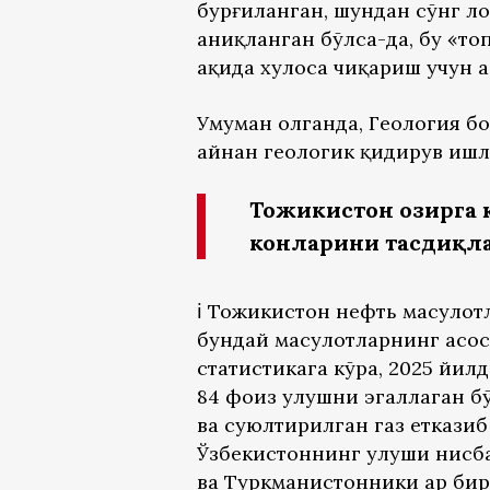
бурғиланган, шундан сўнг ло
аниқланган бўлса-да, бу «т
ҳақида хулоса чиқариш учун 
Умуман олганда, Геология бо
айнан геологик қидирув ишл
Тожикистон ҳозирга қ
конларини тасдиқла
ℹ️ Тожикистон нефть маҳсуло
бундай маҳсулотларнинг асос
статистикага кўра, 2025 йи
84 фоиз улушни эгаллаган бў
ва суюлтирилган газ еткази
Ўзбекистоннинг улуши нисба
ва Туркманистонники ҳар би