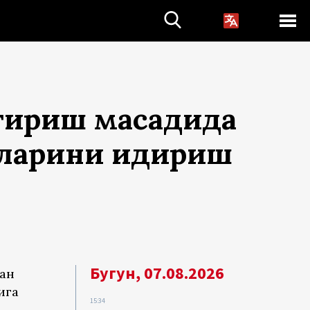
тириш мақсадида
нларини қидириш
Бугун, 07.08.2026
дан
ига
15:34