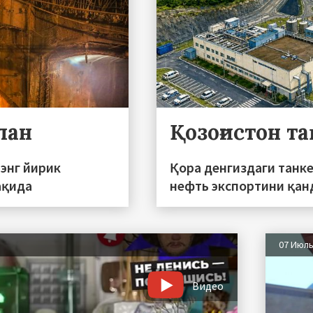
лан
Қозоғистон т
энг йирик
Қора денгиздаги танк
ақида
нефть экспортини қан
07 Июл
Видео