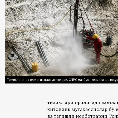
Тожикистонда геологик қидирув ишлари. CNPC матбуот хизмати фотосу
тизимлари оралиғида жойлаш
хитойлик мутахассислар бу е
ва тегишли ҳисоботларни Тож