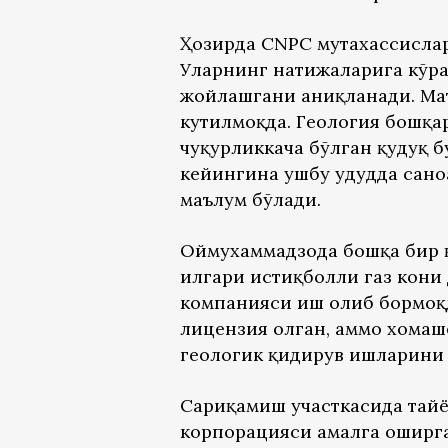
Ҳозирда CNPC мутахассисла
Уларнинг натижаларига кўра
жойлашгани аниқланади. Ма
кутилмоқда. Геология бошқа
чуқурликкача бўлган қудуқ 
кейингина ушбу ҳудудда сано
маълум бўлади.
Оймухаммадзода бошқа бир қа
илгари истиқболли газ кони 
компанияси иш олиб бормоқд
лицензия олган, аммо хомаш
геологик қидирув ишларини 
Сариқамиш участкасида тай
корпорацияси амалга оширган