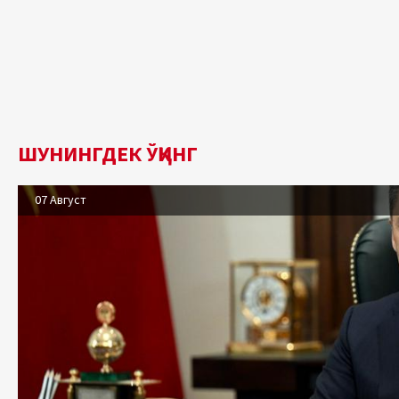
ШУНИНГДЕК ЎҚИНГ
07 Август