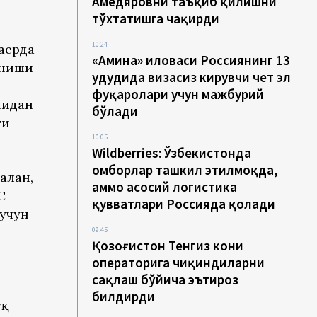
Аҳмедяровни таъқиб қилишни
тўхтатишга чақирди
10:24
аерда
«Амина» иловаси Россиянинг 13
иниши
ҳудудида визасиз кирувчи чет эл
фуқаролари учун мажбурий
нидан
бўлади
ги
10:05
Wildberries: Ўзбекистонда
омборлар ташкил этилмоқда,
алан,
аммо асосий логистика
C
қувватлари Россияда қолади
 учун
09:45
Қозоғистон Тенгиз кони
операторига чиқиндиларни
сақлаш бўйича эътироз
билдирди
уқ