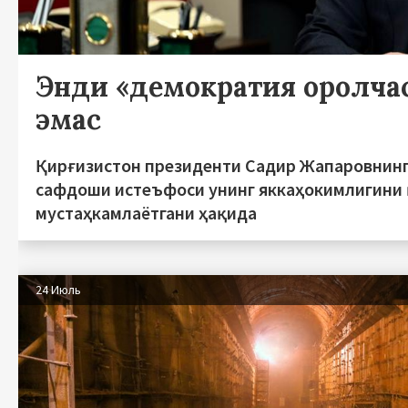
Энди «демократия оролча
эмас
Қирғизистон президенти Садир Жапаровнинг
сафдоши истеъфоси унинг яккаҳокимлигини
мустаҳкамлаётгани ҳақида
24 Июль