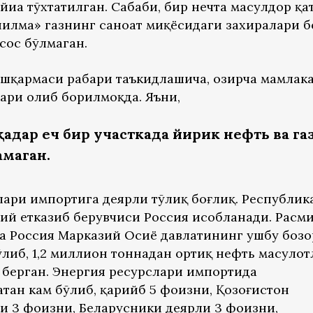
йиҳа тўхтатилган. Сабаби, бир нечта маҳсулдор қ
опилма» газнинг саноат миқёсидаги захиралари 
асос бўлмаган.
шқармаси раҳбари таъкидлашича, ҳозирча мамлак
ари олиб борилмоқда. Яъни,
адар ҳеч бир участкада йирик нефть ва га
маган.
тлари импортига деярли тўлиқ боғлиқ. Республик
ий етказиб берувчиси Россия ҳисобланади. Расм
лда Россия Марказий Осиё давлатининг ушбу боз
либ, 1,2 миллион тоннадан ортиқ нефть маҳсуло
б берган. Энергия ресурслари импортида
тан кам бўлиб, қарийб 5 фоизни, Қозоғистон
ри 3 фоизни, Беларусники деярли 3 фоизни,