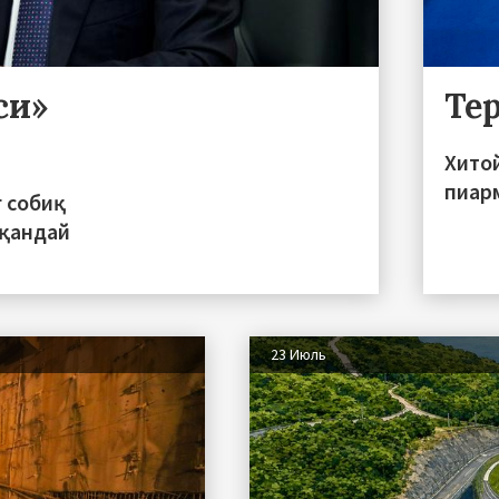
си»
Те
Хито
пиар
 собиқ
 қандай
23 Июль