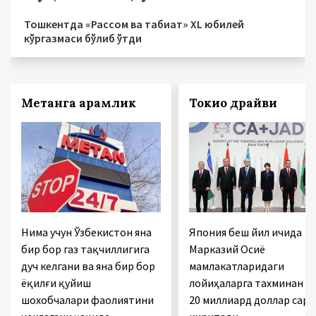
Тошкентда «Рассом ва табиат» XL юбилей
кўргазмаси бўлиб ўтди
Метанга қарамлик
Токио драйви
Нима учун Ўзбекистон яна
Япония беш йил ичида
бир бор газ тақчиллигига
Марказий Осиё
дуч келгани ва яна бир бор
мамлакатларидаги
ёқилғи қуйиш
лойиҳаларга тахминан
шохобчалари фаолиятини
20 миллиард доллар сарм