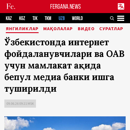
FERGANA.NEWS
KAZ
KGZ
TJK
TKM
UZB
WORLD
ЯНГИЛИКЛАР
МАҚОЛАЛАР
ВИДЕО
СУРАТЛАР
Ўзбекистонда интернет
фойдаланувчилари ва ОАВ
учун мамлакат ҳақида
бепул медиа банки ишга
туширилди
09.06.26 09:21 MSK