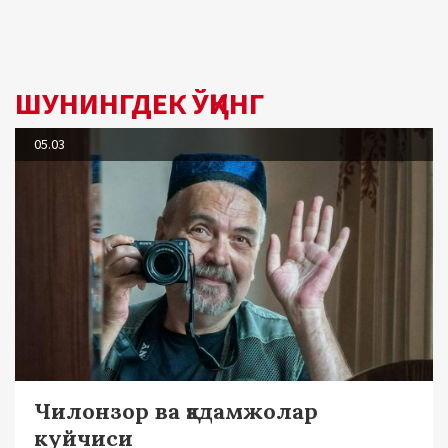
ШУНИНГДЕК ЎҚИНГ
05.03
Чилонзор ва қадамжолар
куйчиси