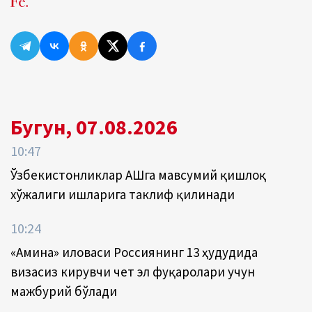
Бугун, 07.08.2026
10:47
Ўзбекистонликлар АҚШга мавсумий қишлоқ
хўжалиги ишларига таклиф қилинади
10:24
«Амина» иловаси Россиянинг 13 ҳудудида
визасиз кирувчи чет эл фуқаролари учун
мажбурий бўлади