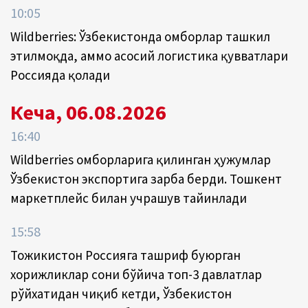
10:05
Wildberries: Ўзбекистонда омборлар ташкил
этилмоқда, аммо асосий логистика қувватлари
Россияда қолади
Кеча, 06.08.2026
16:40
Wildberries омборларига қилинган ҳужумлар
Ўзбекистон экспортига зарба берди. Тошкент
маркетплейс билан учрашув тайинлади
15:58
Тожикистон Россияга ташриф буюрган
хорижликлар сони бўйича топ-3 давлатлар
рўйхатидан чиқиб кетди, Ўзбекистон