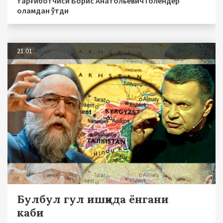
тарғиботчиси Борис Анатольевич Голендер
оламдан ўтди
21.01
Булбул гул ишқида ёнгани
каби