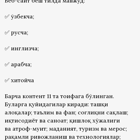
Веб-сайт беш тилда мавжуд:
✅ ўзбекча;
✅ русча;
✅ инглизча;
✅ арабча;
✅ хитойча
Барча контент 11 та тоифага бўлинган.
Буларга қуйидагилар киради: ташқи
алоқалар; таълим ва фан; соғлиқни сақлаш;
иқтисодиёт ва саноат; қишлоқ хўжалиги
ва атроф-муҳит; маданият, туризм ва мерос;
рақамли ривожланиш ва технологиялар;