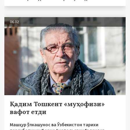
06.02
Қадим Тошкент «муҳофизи»
вафот етди
Машҳур ўлкашунос ва Ўзбекистон тарихи