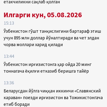
етакчиликни сақлаб қолган
Илгарги кун, 05.08.2026
15:13
Ўзбекистон гўшт танқислигини бартараф этиш
учун 895 млн доллар йўналтиради ва чет элдан
чорва моллари харид қилади
13:44
Ўзбекистон Қирғизистонга ҳар ойда 20 минг
тоннагача ёқилғи етказиб беришга тайёр
13:36
Беларусдан йўлга чиққан иккинчи «Славянский
караван» поезди Қирғизистон ва Тожикистонгача
етиб боради