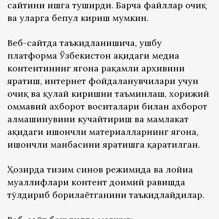
сайтини ишга туширди. Барча файллар очиқ
ва уларга бепул кириш мумкин.
Веб-сайтда таъкидланишича, ушбу
платформа Ўзбекистон ҳақидаги медиа
контентининг ягона рақамли архивини
яратиш, интернет фойдаланувчилари учун
очиқ ва қулай киришни таъминлаш, хорижий
оммавий ахборот воситалари билан ахборот
алмашинувини кучайтириш ва мамлакат
ҳақидаги ишончли материалларнинг ягона,
ишончли манбасини яратишга қаратилган.
Ҳозирда тизим синов режимида ва лойиҳа
муаллифлари контент доимий равишда
тўлдириб борилаётганини таъкидлайдилар.