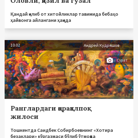
Оловли, қизил ва гўзал
Қандай қилиб от хитойликлар тавимида бебаҳо
ҳайвонга айлангани ҳақида
10.02
Андрей Кудряшов
Сурат
Ранглардаги қорақалпоқ
жилоси
Тошкентда Саидбек Собирбоевнинг «Хотира
безаклари» кўргазмаси бўлиб ўтмоқда