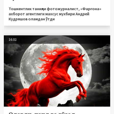
Тошкентлик таниқли фотожурналист, «Фарғона»
ахборот агентлиги махсус мухбири Андрей
Кудряшов оламдан ўтди
16.02