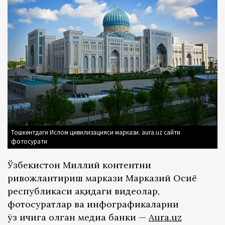
Тошкентдаги Ислом цивилизацияси маркази. aura.uz сайти
фотосурати
Ўзбекистон Миллий контентни
ривожлантириш маркази Марказий Осиё
республикаси ҳақидаги видеолар,
фотосуратлар ва инфографикаларни
ўз ичига олган медиа банки —
Aura.uz