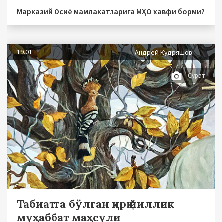
Марказий Осиё мамлакатларига МҲО хавфи борми?
19.01
Андрей Кудряшов
Сурат
Табиатга бўлган қирқ йиллик
муҳаббат маҳсули