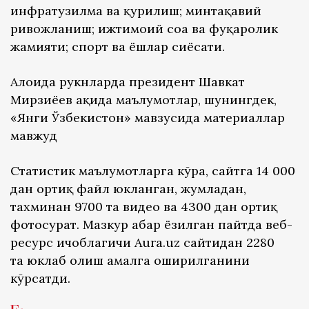
инфратузилма ва қурилиш; минтақавий
ривожланиш; ижтимоий соҳа ва фуқаролик
жамияти; спорт ва ёшлар сиёсати.
Алоҳида рукнларда президент Шавкат
Мирзиёев ҳақида маълумотлар, шунингдек,
«Янги Ўзбекистон» мавзусида материаллар
мавжуд
Статистик маълумотларга кўра, сайтга 14 000
дан ортиқ файл юкланган, жумладан,
тахминан 9700 та видео ва 4300 дан ортиқ
фотосурат. Мазкур ҳабар ёзилган пайтда веб-
ресурс ҳичоблагичи Aura.uz сайтидан 2280
та юклаб олиш амалга оширилганини
кўрсатди.