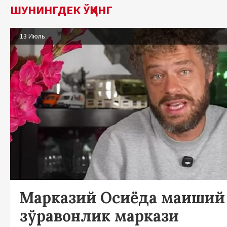
ШУНИНГДЕК ЎҚИНГ
13 Июль
Марказий Осиёда маиший
зўравонлик маркази