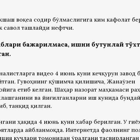
хшаш воқеа содир бўлмаслигига ким кафолат бе
к савол ташлайди нефтчи.
блари бажарилмаса, ишни бутунлай тўх
ган.
алистларга видео 4 июнь куни кечқурун завод 
йтган. Гувоҳнинг қўшимча қилишича, Жанаўзен
ойига етиб келган. Шаҳар назорат маҳкамаси ра
шлашганини ва йиғилганларни иш кунида бундай
б, танқид қилган.
гани ҳақида 4 июнь куни хабар берилган. У гиё
оятларда айбланмоқда. Интернетда фаолнинг п
ция кучлари томонидан ўралгани тасвирланган