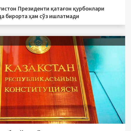
ғистон Президенти қатағон қурбонлари
да бирорта ҳам сўз ишлатмади