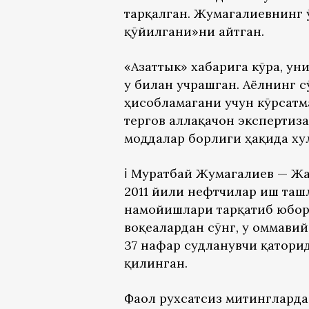
тарқалган. Жумагалиевнинг 
қўйилгани»ни айтган.
«Азаттык» хабарига кўра, ун
у билан учрашган. Аёлнинг с
ҳисобламагани учун кўрсатма
тергов аллақачон экспертиза
моддалар борлиги ҳақида ху
ℹ️ Муратбай Жумагалиев — Ж
2011 йили нефтчилар иш таш
намойишлари тарқатиб юбор
воқеалардан сўнг, у оммави
37 нафар судланувчи қаторид
қилинган.
Фаол рухсатсиз митингларда