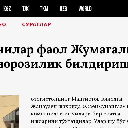
KGZ
TJK
TKM
UZB
WORLD
ЕО
СУРАТЛАР
илар фаол Жумагали
 норозилик билдири
Қозоғистоннинг Манғистов вилояти,
Жанаўзен шаҳрида «Озенмунайгаз» 
компанияси ишчилари бир соатга
ишларини тўхтатдилар. Улар шу йўл