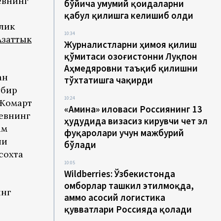
евнинг
бўйича умумий қоидаларни
қабул қилишга келишиб олди
лик
10:34
Азаттык
Журналистларни ҳимоя қилиш
қўмитаси Қозоғистонни Луқпон
Аҳмедяровни таъқиб қилишни
ан
тўхтатишга чақирди
 бир
10:24
-Жомарт
«Амина» иловаси Россиянинг 13
иевнинг
ҳудудида визасиз кирувчи чет эл
ам
фуқаролари учун мажбурий
ли
бўлади
сохта
10:05
Wildberries: Ўзбекистонда
омборлар ташкил этилмоқда,
инг
аммо асосий логистика
қувватлари Россияда қолади