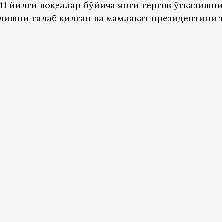
11 йилги воқеалар бўйича янги тергов ўтказишни
лишни талаб қилган ва мамлакат президентини 