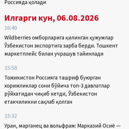
Россияда қолади
Илгарги кун, 06.08.2026
16:40
Wildberries омборларига қилинган ҳужумлар
Ўзбекистон экспортига зарба берди. Тошкент
маркетплейс билан учрашув тайинлади
15:58
Тожикистон Россияга ташриф буюрган
хорижликлар сони бўйича топ-3 давлатлар
рўйхатидан чиқиб кетди, Ўзбекистон
етакчиликни сақлаб қолган
15:32
Уран, марганец ва вольфрам: Марказий Осиё —