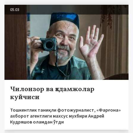
05.03
Чилонзор ва қадамжолар
куйчиси
Тошкентлик таниқли фотожурналист, «Фарғона»
ахборот агентлиги махсус мухбири Андрей
Кудряшов оламдан ўтди