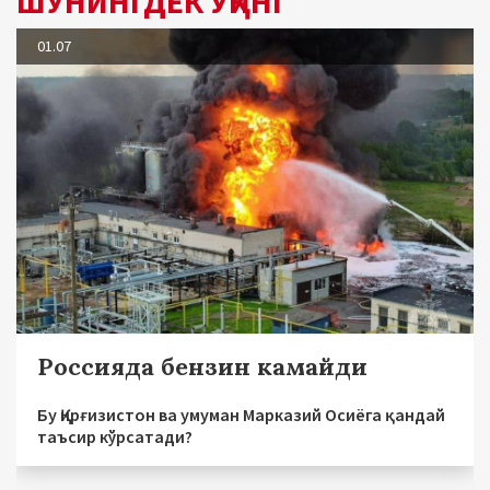
ШУНИНГДЕК ЎҚИНГ
01.07
Россияда бензин камайди
Бу Қирғизистон ва умуман Марказий Осиёга қандай
таъсир кўрсатади?