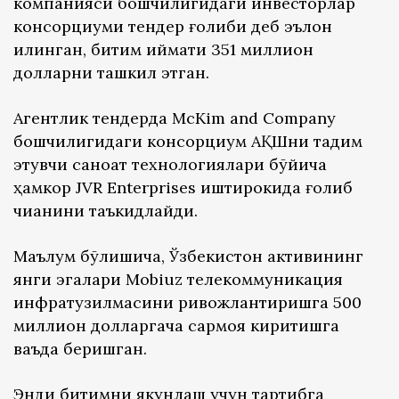
компанияси бошчилигидаги инвесторлар
консорциуми тендер ғолиби деб эълон
қилинган, битим қиймати 351 миллион
долларни ташкил этган.
Агентлик тендерда McKim and Company
бошчилигидаги консорциум АҚШни тақдим
этувчи саноат технологиялари бўйича
ҳамкор JVR Enterprises иштирокида ғолиб
чиққанини таъкидлайди.
Маълум бўлишича, Ўзбекистон активининг
янги эгалари Mobiuz телекоммуникация
инфратузилмасини ривожлантиришга 500
миллион долларгача сармоя киритишга
ваъда беришган.
Энди битимни якунлаш учун тартибга