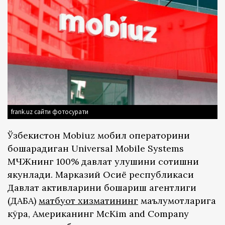
frank.uz сайти фотосурати
Ўзбекистон Mobiuz мобил операторини
бошқарадиган Universal Mobile Systems
МЧЖнинг 100% давлат улушини сотишни
якунлади. Марказий Осиё республикаси
Давлат активларини бошқариш агентлиги
(ДАБА)
матбуот хизматининг
маълумотларига
кўра, Американинг McKim and Company