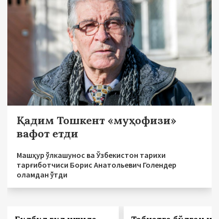
Қадим Тошкент «муҳофизи»
вафот етди
Машҳур ўлкашунос ва Ўзбекистон тарихи
тарғиботчиси Борис Анатольевич Голендер
оламдан ўтди