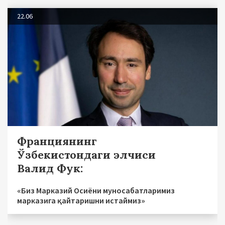
22.06
Франциянинг
Ўзбекистондаги элчиси
Валид Фук:
«Биз Марказий Осиёни муносабатларимиз
марказига қайтаришни истаймиз»