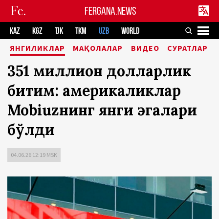
FERGANA.NEWS
KAZ
KGZ
TJK
TKM
UZB
WORLD
ЯНГИЛИКЛАР
МАҚОЛАЛАР
ВИДЕО
СУРАТЛАР
351 миллион долларлик
битим: америкаликлар
Mobiuzнинг янги эгалари
бўлди
04.06.26 12:19 MSK