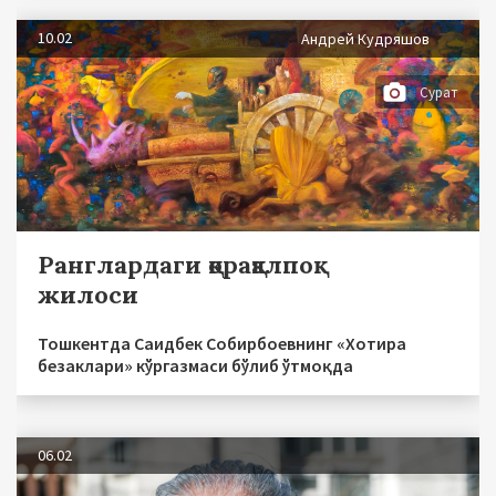
10.02
Андрей Кудряшов
Сурат
Ранглардаги қорақалпоқ
жилоси
Тошкентда Саидбек Собирбоевнинг «Хотира
безаклари» кўргазмаси бўлиб ўтмоқда
06.02