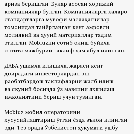
ариза беришган. Булар асосан хорижий
компаниялар бўлган. Компанияларга халқаро
стандартларга мувофиқ маслаҳатчилар
томонидан тайёрланган кенг қамровли
молиявий ва ҳуқуқий материаллар тақдим
этилган. Mobiuzни сотиб олиш бўйича
олтита мажбурий таклиф ҳам қабул қилинган.
ДАБА қўшимча қилишича, жараён кенг
доирадаги инвесторлардан энг
рақобатбардош таклифларни жалб қилиш
ва якуний босқичда ўз мавқеини яхшилаш
имкониятини бериш учун тузилган.
Mobiuz мобил операторини
хусусийлаштириш ўтган ёзда эълон қилинган
эди. Тез орада Ўзбекистон ҳукумати ушбу