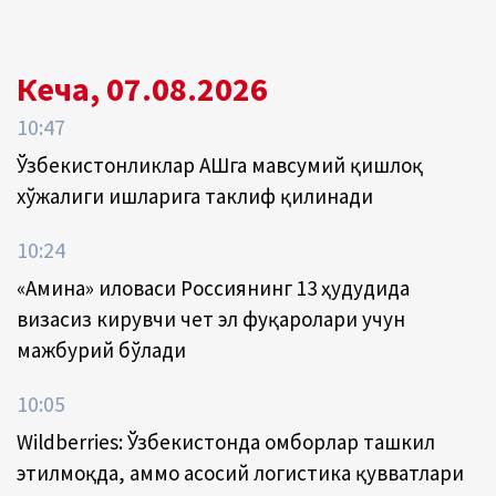
Кеча, 07.08.2026
10:47
Ўзбекистонликлар АҚШга мавсумий қишлоқ
хўжалиги ишларига таклиф қилинади
10:24
«Амина» иловаси Россиянинг 13 ҳудудида
визасиз кирувчи чет эл фуқаролари учун
мажбурий бўлади
10:05
Wildberries: Ўзбекистонда омборлар ташкил
этилмоқда, аммо асосий логистика қувватлари