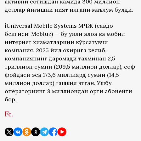
активни сотишдан камида 300 миллион
доллар йиғишни ният қилгани маълум бўлди.
ℹ️Universal Mobile Systems МЧЖ (савдо
белгиси: Mobiuz) — бу уяли алоқа ва мобил
интернет хизматларини кўрсатувчи
компания. 2025 йил охирига келиб,
компаниянинг даромади тахминан 2,5
триллион сўмни (209,5 миллион доллар), соф
фойдаси эса 173,6 миллиард сўмни (14,5
миллион доллар) ташкил этган. Ушбу
операторнинг 8 миллиондан ортиқ абоненти
бор.