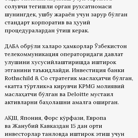
солувчи тегишли орган рухсатномаси
шунингдек, ушбу жараён учун зарур бўлган
стандарт корпоратив ва ҳуқуқий
процедуралардан ўтиш керак.
ДАБА обрўли халқаро ҳамкорлар Ўзбекистон
телекоммуникация операторидаги давлат
улушини хусусийлаштиришда иштирок
этганини таъкидлайди. Инвестиция банки
Rothschild & Co стратегик маслаҳатчи бўлган,
«катта тўртлик»а кирувчи KPMG молиявий
маслаҳатчи бўлган ва Deloitte мустақил
активларни баҳолашни амалга оширган.
АҚШ, Япония, Форс кўрфази, Европа
ва Жанубий Кавказдан 15 дан ортиқ
инвесторлар танловда иштирок этиш учун