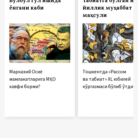
Булбул гул ишқида
Табиатга бўлган қирқ
ёнгани каби
йиллик муҳаббат
маҳсули
Марказий Осиё
Тошкентда «Рассом
мамлакатларига МҲО
ва табиат» XL юбилей
хавфи борми?
кўргазмаси бўлиб ўтди