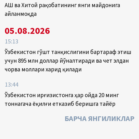
АҚШ ва Хитой рақобатининг янги майдонига
айланмоқда
05.08.2026
15:13
Ўзбекистон гўшт танқислигини бартараф этиш
учун 895 млн доллар йўналтиради ва чет элдан
чорва моллари харид қилади
13:44
Ўзбекистон Қирғизистонга ҳар ойда 20 минг
тоннагача ёқилғи етказиб беришга тайёр
БАРЧА ЯНГИЛИКЛАР