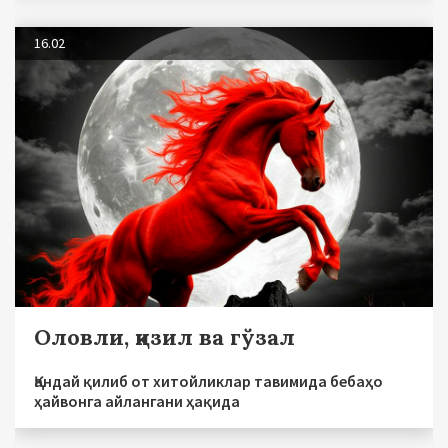
16.02
Оловли, қизил ва гўзал
Қандай қилиб от хитойликлар тавимида бебаҳо
ҳайвонга айлангани ҳақида