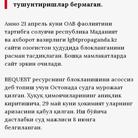
тушунтиришлар бермаган.
Аммо 21 апрель куни ОАВ фаолиятини
тартибга солувчи республика Маданият
ва ахборот вазирлиги lgbtpropaganda.kz
сайти Қозоғистон ҳудудида блокланганини
расман тасдиқлаган. Бошқа мамлакатларда
сайт эркин очилади.
REQUEST ресурснинг блокланишини асоссиз
деб топиш учун Остонада судга мурожаат
қилган. Ҳуқуқ ҳимоячиларининг аниқлик
киритишича, 29 май куни ҳокимият уларнинг
аризасини қабул қилган. Иш бўйича
дастлабки суд мажлиси 8 июнга
белгиланган.