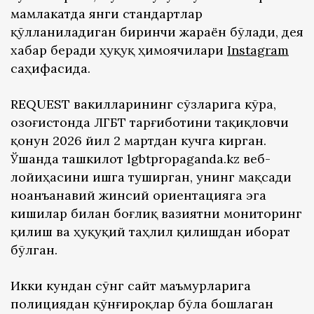
мамлакатда янги стандартлар
қўлланиладиган биринчи жараён бўлади, дея
хабар беради ҳуқуқ ҳимоячилари
Instagram
саҳифасида.
REQUEST вакилларининг сўзларига кўра,
Қозоғистонда ЛГБТ тарғиботини тақиқловчи
қонун 2026 йил 2 мартдан кучга кирган.
Ўшанда ташкилот lgbtpropaganda.kz веб-
лойиҳасини ишга туширган, унинг мақсади
ноанъанавий жинсий ориентацияга эга
кишилар билан боғлиқ вазиятни мониторинг
қилиш ва ҳуқуқий таҳлил қилишдан иборат
бўлган.
Икки кундан сўнг сайт маъмурларига
полициядан қўнғироқлар бўла бошлаган