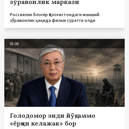
зўравонлик маркази
Россиялик блогер Қозоғистондаги маиший
зўравонлик ҳақида фильм суратга олди
01.06
Голодомор энди йўқ, аммо
«ёрқин келажак» бор