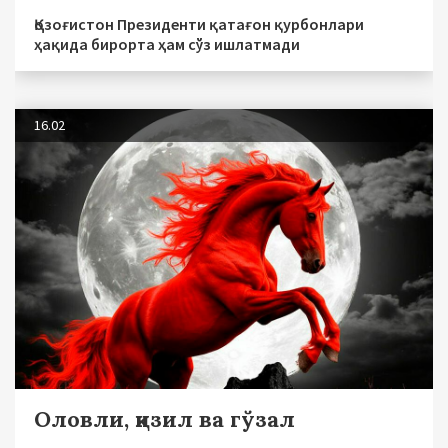
Қозоғистон Президенти қатағон қурбонлари
ҳақида бирорта ҳам сўз ишлатмади
16.02
Оловли, қизил ва гўзал