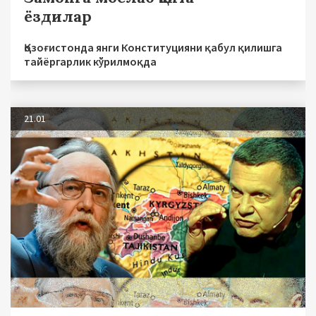
ёздилар
Қозоғистонда янги Конституцияни қабул қилишга
тайёргарлик кўрилмоқда
21.01