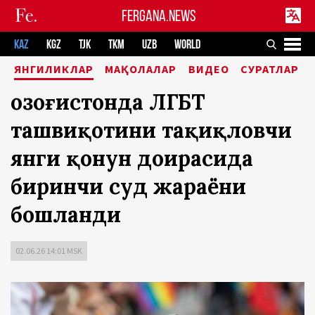
FERGANA.NEWS
KAZ
KGZ
TJK
TKM
UZB
WORLD
ЯНГИЛИКЛАР
МАҚОЛАЛАР
ВИДЕО
СУРАТЛАР
Қозоғистонда ЛГБТ
ташвиқотини тақиқловчи
янги қонун доирасида
биринчи суд жараёни
бошланди
02.06.26 14:01 MSK