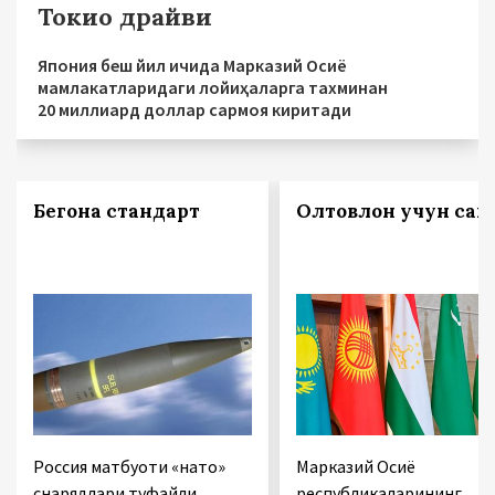
Токио драйви
Япония беш йил ичида Марказий Осиё
мамлакатларидаги лойиҳаларга тахминан
20 миллиард доллар сармоя киритади
Бегона стандарт
Олтовлон учун сак
Россия матбуоти «нато»
Марказий Осиё
снарядлари туфайли
республикаларининг