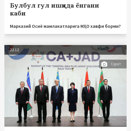
Булбул гул ишқида ёнгани
каби
Марказий Осиё мамлакатларига МҲО хавфи борми?
22.12
Сурат