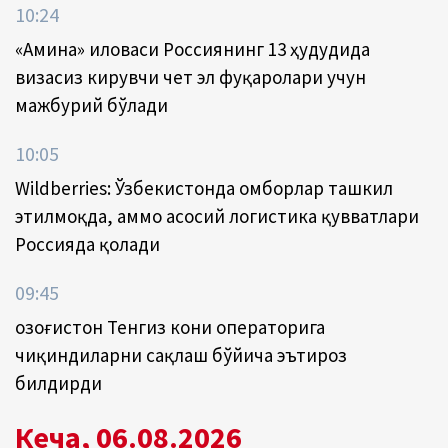
10:24
«Амина» иловаси Россиянинг 13 ҳудудида
визасиз кирувчи чет эл фуқаролари учун
мажбурий бўлади
10:05
Wildberries: Ўзбекистонда омборлар ташкил
этилмоқда, аммо асосий логистика қувватлари
Россияда қолади
09:45
Қозоғистон Тенгиз кони операторига
чиқиндиларни сақлаш бўйича эътироз
билдирди
Кеча, 06.08.2026