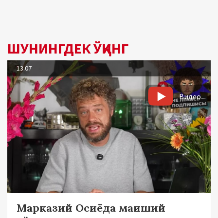
ШУНИНГДЕК ЎҚИНГ
13.07
Видео
Марказий Осиёда маиший