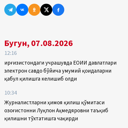
Бугун, 07.08.2026
12:16
Қирғизистондаги учрашувда ЕОИИ давлатлари
электрон савдо бўйича умумий қоидаларни
қабул қилишга келишиб олди
10:34
Журналистларни ҳимоя қилиш қўмитаси
Қозоғистонни Луқпон Аҳмедяровни таъқиб
қилишни тўхтатишга чақирди