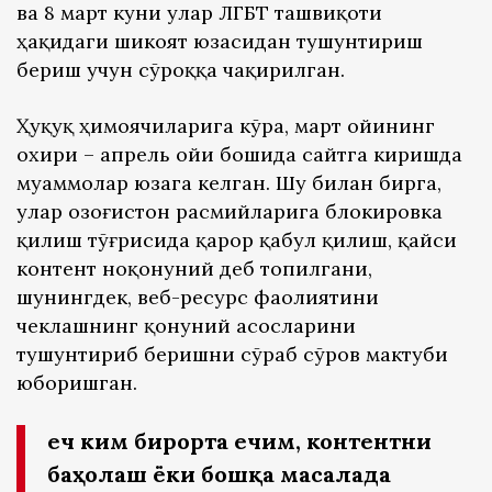
ва 8 март куни улар ЛГБТ ташвиқоти
ҳақидаги шикоят юзасидан тушунтириш
бериш учун сўроққа чақирилган.
Ҳуқуқ ҳимоячиларига кўра, март ойининг
охири – апрель ойи бошида сайтга киришда
муаммолар юзага келган. Шу билан бирга,
улар Қозоғистон расмийларига блокировка
қилиш тўғрисида қарор қабул қилиш, қайси
контент ноқонуний деб топилгани,
шунингдек, веб-ресурс фаолиятини
чеклашнинг қонуний асосларини
тушунтириб беришни сўраб сўров мактуби
юборишган.
Ҳеч ким бирорта ечим, контентни
баҳолаш ёки бошқа масалада