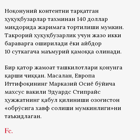
Ноқонуний контентни тарқатган
ҳуқуқбузарлар тахминан 140 доллар
миқдорида жаримага тортилиши мумкин.
Такрорий ҳуқуқбузарлик учун жазо икки
бараварга оширилади ёки айбдор
10 суткагача маъмурий қамоққа олинади.
Бир қатор жамоат ташкилотлари қонунга
қарши чиққан. Масалан, Европа
Иттифоқининг Марказий Осиё бўйича
махсус вакили Эдуардс Стипрайс
ҳужжатнинг қабул қилиниши Қозоғистон
«обрўсига хавф солиши мумкинлиги»ни
таъкидлаган.