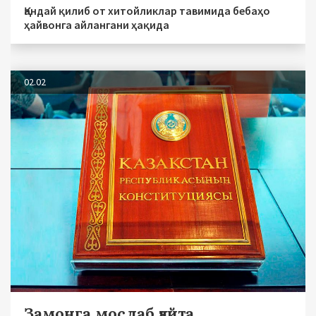
Қандай қилиб от хитойликлар тавимида бебаҳо
ҳайвонга айлангани ҳақида
02.02
Замонга мослаб қайта