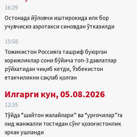
16:29
Остонада йўловчи иштирокида илк бор
учувчисиз аэротакси синовдан ўтказилди
15:58
Тожикистон Россияга ташриф буюрган
хорижликлар сони бўйича топ-3 давлатлар
рўйхатидан чиқиб кетди, Ўзбекистон
етакчиликни сақлаб қолган
Илгарги кун, 05.08.2026
12:35
Тўйда “шайтон малайлари” ва “урғочилар”га
оид жанжалли тостидан сўнг қозоғистонлик
эркак ушланди