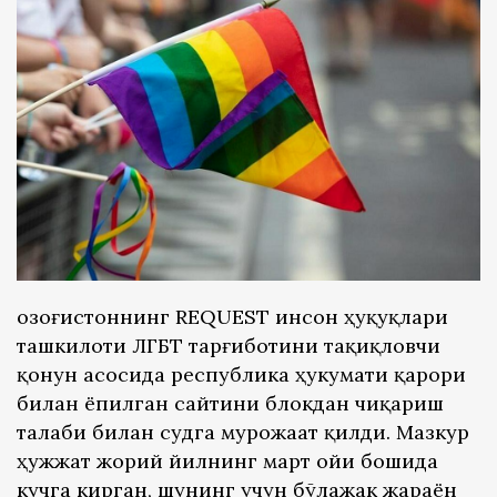
Қозоғистоннинг REQUEST инсон ҳуқуқлари
ташкилоти ЛГБТ тарғиботини тақиқловчи
қонун асосида республика ҳукумати қарори
билан ёпилган сайтини блокдан чиқариш
талаби билан судга мурожаат қилди. Мазкур
ҳужжат жорий йилнинг март ойи бошида
кучга кирган, шунинг учун бўлажак жараён