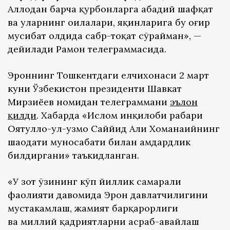
Аллоҳдан барча қурбонларга абадий шафқат
ва уларнинг оилалари, яқинларига бу оғир
мусибат олдида сабр-тоқат сўрайман», —
дейилади Раҳмон телеграммасида.
Эроннинг Тошкентдаги елчихонаси 2 март
куни Ўзбекистон президенти Шавкат
Мирзиёев номидан телеграммани
эълон
қилди
. Хабарда «Ислом инқилоби раҳбари
Оятуллоҳ-ул-узмо Саййид Али Хоманаийнинг
шаҳодати муносабати билан ҳамдардлик
билдиргани» таъкидланган.
«У зот ўзининг кўп йиллик самарали
фаолияти давомида Эрон давлатчилигини
мустаҳкамлаш, жамият барқарорлиги
ва миллий қадриятларни асраб-авайлаш