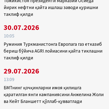
Тожикистон президенти Марказий Осиёда
йирик нефтни қайта ишлаш заводи қуришни
таклиф қилди
30.07.2026
10:05
Руминия Туркманистонга Европага газ етказиб
бериш бўйича AGRI лойиҳасини қайта тиклашни
таклиф қилди
29.07.2026
13:09
БМТнинг қочқинларни ҳимоя қилишга
қаратилган янги кампаниясини Анжелина Жоли
ва Кейт Бланшетт қўллаб-қувватлади