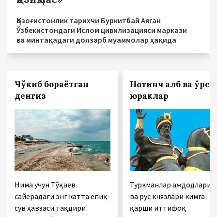
Қозоғистонлик тарихчи Буркитбай Аяган
Ўзбекистондаги Ислом цивилизацияси маркази
ва минтақадаги долзарб муаммолар ҳақида
Чўкиб бораётган
Нотинч қалб ва қўрс
денгиз
юраклар
Нима учун Тўқаев
Туркманлар аждодлари
сайёрадаги энг катта ёпиқ
ва рус князлари кимга
сув ҳавзаси тақдири
қарши иттифоқ