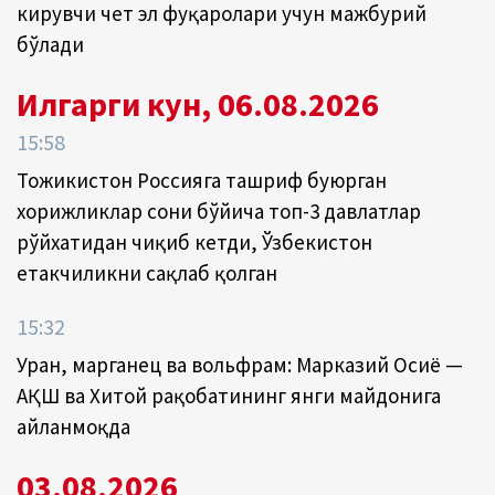
кирувчи чет эл фуқаролари учун мажбурий
бўлади
Илгарги кун, 06.08.2026
15:58
Тожикистон Россияга ташриф буюрган
хорижликлар сони бўйича топ-3 давлатлар
рўйхатидан чиқиб кетди, Ўзбекистон
етакчиликни сақлаб қолган
15:32
Уран, марганец ва вольфрам: Марказий Осиё —
АҚШ ва Хитой рақобатининг янги майдонига
айланмоқда
03.08.2026