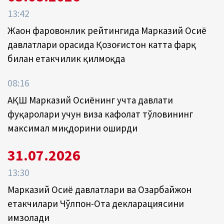
13:42
Жаҳон фаровонлик рейтингида Марказий Осиё
давлатлари орасида Қозоғистон катта фарқ
билан етакчилик қилмоқда
08:16
АҚШ Марказий Осиёнинг учта давлати
фуқаролари учун виза кафолат тўловининг
максимал миқдорини оширди
31.07.2026
13:30
Марказий Осиё давлатлари ва Озарбайжон
етакчилари Чўлпон-Ота декларациясини
имзолади