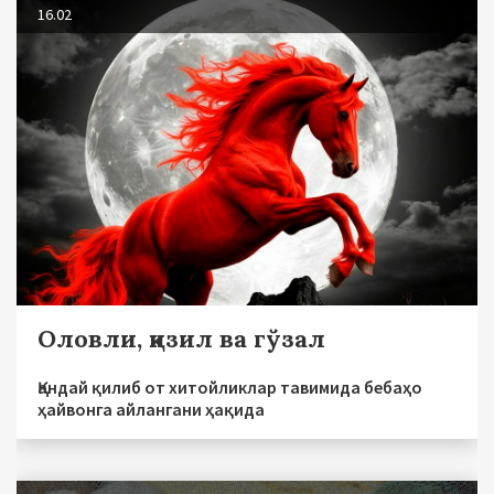
16.02
Оловли, қизил ва гўзал
Қандай қилиб от хитойликлар тавимида бебаҳо
ҳайвонга айлангани ҳақида