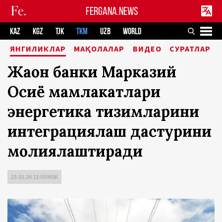
FERGANA.NEWS
KAZ
KGZ
TJK
TKM
UZB
WORLD
ЯНГИЛИКЛАР
МАҚОЛАЛАР
ВИДЕО
СУРАТЛАР
Жаҳон банки Марказий
Осиё мамлакатлари
энергетика тизимларини
интеграциялаш дастурини
молиялаштиради
23.01.26 13:05 MSK