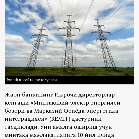
fondsk.ru сайти фотосурати
Жаҳон банкининг Ижрочи директорлар
кенгаши «Минтақавий электр энергияси
бозори ва Марказий Осиёда энергетика
интеграцияси» (REMIT) дастурини
тасдиқлади. Уни амалга ошириш учун
минтақа мамлакатларига 10 йил ичида