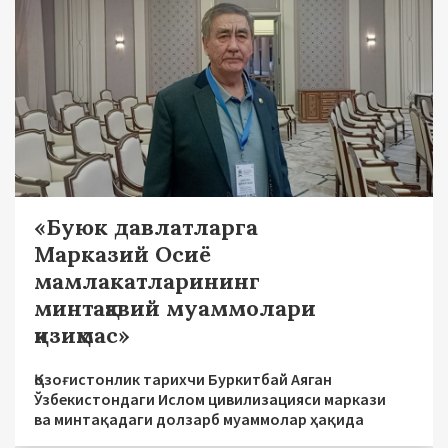
«Буюк давлатларга
Марказий Осиё
мамлакатларининг
минтақавий муаммолари
қизиқмас»
Қозоғистонлик тарихчи Буркитбай Аяган
Ўзбекистондаги Ислом цивилизацияси маркази
ва минтақадаги долзарб муаммолар ҳақида