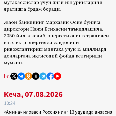
мутахассислар учун янги иш ўринларини
яратишга ёрдам беради.
Жаҳон банкининг Марказий Осиё бўйича
директори Нажи Бенхасин таъкидлашича,
2050 йилга келиб, энергетика интеграцияси
ва электр энергияси савдосини
ривожлантириш минтақа учун 15 миллиард
долларгача иқтисодий фойда келтириши
мумкин.
Кеча, 07.08.2026
10:24
«Амина» иловаси Россиянинг 13 ҳудудида визасиз