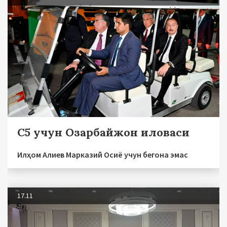
С5 учун Озарбайжон иловаси
Илҳом Алиев Марказий Осиё учун бегона эмас
17.11