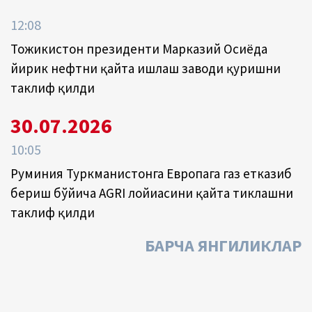
12:08
Тожикистон президенти Марказий Осиёда
йирик нефтни қайта ишлаш заводи қуришни
таклиф қилди
30.07.2026
10:05
Руминия Туркманистонга Европага газ етказиб
бериш бўйича AGRI лойиҳасини қайта тиклашни
таклиф қилди
БАРЧА ЯНГИЛИКЛАР