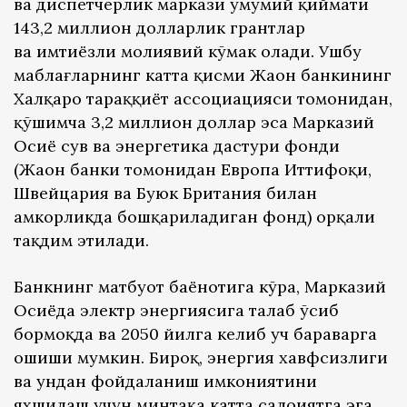
ва диспетчерлик маркази умумий қиймати
143,2 миллион долларлик грантлар
ва имтиёзли молиявий кўмак олади. Ушбу
маблағларнинг катта қисми Жаҳон банкининг
Халқаро тараққиёт ассоциацияси томонидан,
қўшимча 3,2 миллион доллар эса Марказий
Осиё сув ва энергетика дастури фонди
(Жаҳон банки томонидан Европа Иттифоқи,
Швейцария ва Буюк Британия билан
ҳамкорликда бошқариладиган фонд) орқали
тақдим этилади.
Банкнинг матбуот баёнотига кўра, Марказий
Осиёда электр энергиясига талаб ўсиб
бормоқда ва 2050 йилга келиб уч бараварга
ошиши мумкин. Бироқ, энергия хавфсизлиги
ва ундан фойдаланиш имкониятини
яхшилаш учун минтақа катта салоҳиятга эга