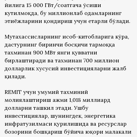
йилига 15 000 ГВт/соатгача ўсиши
кутилмоқда, бу миллионлаб одамларнинг
эҳтиёжларини қондириш учун етарли бўлади.
Мутахассисларнинг ҳисоб-китобларига кўра,
дастурнинг биринчи босқичи тармоққа
тахминан 900 МВт янги қувватни
бирлаштиради ва тахминан 700 миллион
долларлик хусусий инвестицияларни жалб
қилади.
REMIT учун умумий тахминий
молиялаштириш ҳажми 1,018 миллиард
долларни ташкил этади. Ушбу
инвестициялар, шунингдек, энергетика
инфратузилмаси қурилишида ва ресурслар
бозорини бошқариш бўйича юқори малакали