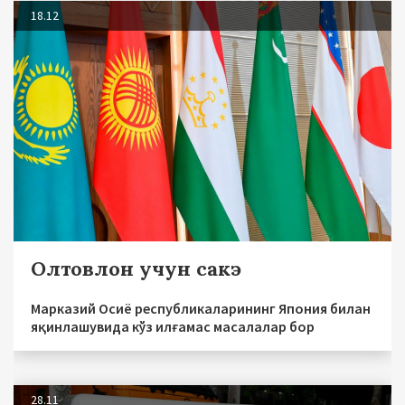
18.12
Олтовлон учун сакэ
Марказий Осиё республикаларининг Япония билан
яқинлашувида кўз илғамас масалалар бор
28.11