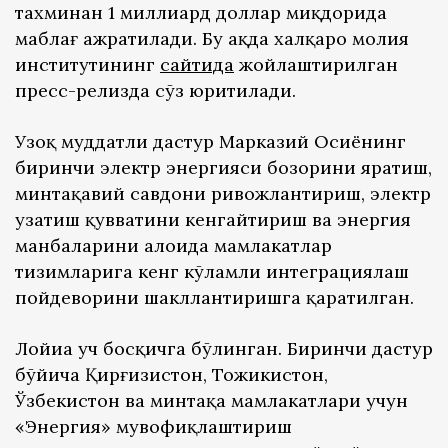
тахминан 1 миллиард доллар миқдорида
маблағ ажратилади. Бу ҳақда халқаро молия
институтининг
сайтида
жойлаштирилган
пресс-релизда сўз юритилади.
Узоқ муддатли дастур Марказий Осиёнинг
биринчи электр энергияси бозорини яратиш,
минтақавий савдони ривожлантириш, электр
узатиш қувватини кенгайтириш ва энергия
манбаларини алоҳида мамлакатлар
тизимларига кенг кўламли интеграциялаш
пойдеворини шакллантиришга қаратилган.
Лойиҳа уч босқичга бўлинган. Биринчи дастур
бўйича Қирғизистон, Тожикистон,
Ўзбекистон ва минтақа мамлакатлари учун
«Энергия» мувофиқлаштириш