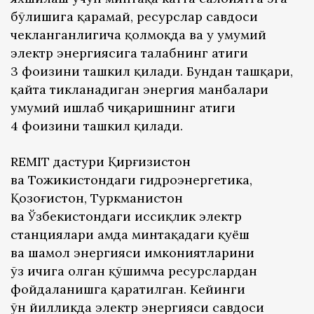
бўлишига қарамай, ресурслар савдоси
чекланганлигича қолмоқда ва у умумий
электр энергиясига талабнинг атиги
3 фоизини ташкил қилади. Бундан ташқари,
қайта тикланадиган энергия манбалари
умумий ишлаб чиқаришнинг атиги
4 фоизини ташкил қилади.
REMIT дастури Қирғизистон
ва Тожикистондаги гидроэнергетика,
Қозоғистон, Туркманистон
ва Ўзбекистондаги иссиқлик электр
станциялари ҳамда минтақадаги қуёш
ва шамол энергияси имкониятларини
ўз ичига олган қўшимча ресурслардан
фойдаланишга қаратилган. Кейинги
ўн йилликда электр энергияси савдоси