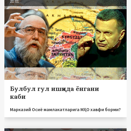
21.01
Булбул гул ишқида ёнгани
каби
Марказий Осиё мамлакатларига МҲО хавфи борми?