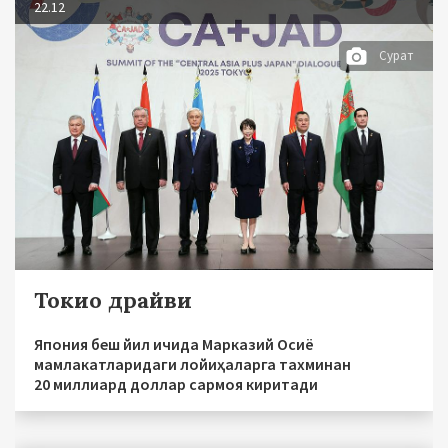
22.12
Сурат
Токио драйви
Япония беш йил ичида Марказий Осиё
мамлакатларидаги лойиҳаларга тахминан
20 миллиард доллар сармоя киритади