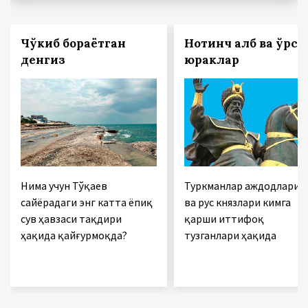
Чўкиб бораётган
Нотинч қалб ва қўрс
денгиз
юраклар
Нима учун Тўқаев
Туркманлар аждодлари
сайёрадаги энг катта ёпиқ
ва рус князлари кимга
сув ҳавзаси тақдири
қарши иттифоқ
ҳақида қайғурмоқда?
тузганлари ҳақида