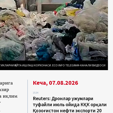
ТИКЛАРНИ ҚАЙТА ИШЛАШ КОРХОНАСИ. ECO INFO TELEGRAM-КАНАЛИ ВИДЕОСИ
Кеча, 07.08.2026
ларига
азир
15:34
а иқлим
Reuters: Дронлар ҳужумлари
г
туфайли июль ойида КҚК орқали
н
Қозоғистон нефти экспорти 20