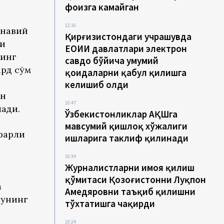
фоизга камайган
12:16
онавий
Қирғизистондаги учрашувда
ни
ЕОИИ давлатлари электрон
нинг
савдо бўйича умумий
ард сўм
қоидаларни қабул қилишга
келишиб олди
ун
10:47
ади.
Ўзбекистонликлар АҚШга
мавсумий қишлоқ хўжалиги
рарли
ишларига таклиф қилинади
10:34
Журналистларни ҳимоя қилиш
қўмитаси Қозоғистонни Луқпон
а
Аҳмедяровни таъқиб қилишни
 унинг
тўхтатишга чақирди
10:24