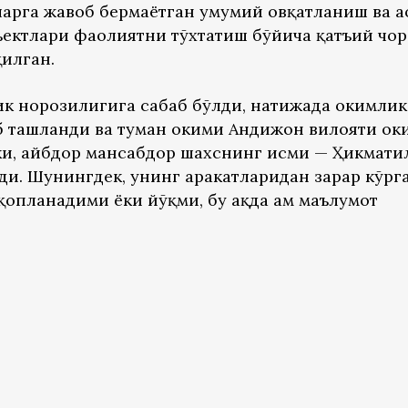
ларга жавоб бермаётган умумий овқатланиш ва аҳ
ектлари фаолиятни тўхтатиш бўйича қатъий чор
илган.
к норозилигига сабаб бўлди, натижада ҳокимлик
б ташланди ва туман ҳокими Андижон вилояти ҳо
ки, айбдор мансабдор шахснинг исми — Ҳикмати
и. Шунингдек, унинг ҳаракатларидан зарар кўрг
қопланадими ёки йўқми, бу ҳақда ҳам маълумот