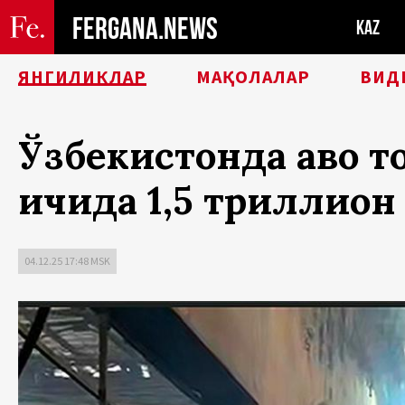
FERGANA.NEWS
KAZ
ЯНГИЛИКЛАР
МАҚОЛАЛАР
ВИД
Ўзбекистонда ҳаво 
ичида 1,5 триллио
04.12.25 17:48 MSK