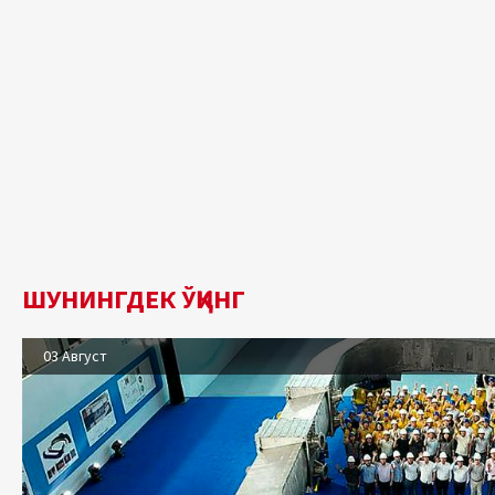
ШУНИНГДЕК ЎҚИНГ
03 Август