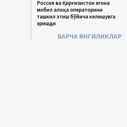
Россия ва Қирғизистон ягона
мобил алоқа операторини
ташкил этиш бўйича келишувга
эришди
БАРЧА ЯНГИЛИКЛАР