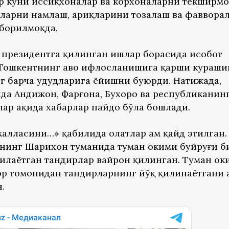
ар куни иссиқхоналар ва корхоналарни текширмо
чаларни намлаш, ариқларини тозалаш ва фаввора
борилмоқда.
 президентга қилинган ишлар борасида ҳисобот
 Тошкентнинг ҳаво ифлосланишига қарши кураш
 барча ҳудудларига ёйишни буюрди. Натижада,
да Андижон, Фарғона, Бухоро ва республиканин
лар ҳақида хабарлар пайдо бўла бошлади.
алласини…» қабилида ҳолатлар ҳам қайд этилган.
инг Шаҳрихон туманида туман ҳокими буйруғи б
пилаётган тандирлар вайрон қилинган. Туман ҳо
ор томонидан тандирларнинг йўқ қилинаётгани 
.