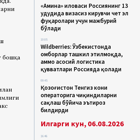
қда.
«Амина» иловаси Россиянинг 13
ларни
ҳудудида визасиз кирувчи чет эл
фуқаролари учун мажбурий
бўлади
иш
10:05
Wildberries: Ўзбекистонда
омборлар ташкил этилмоқда,
г бошқа
аммо асосий логистика
қувватлари Россияда қолади
09:45
Қозоғистон Тенгиз кони
илан
операторига чиқиндиларни
кимлиги
сақлаш бўйича эътироз
акс
билдирди
Илгарги кун, 06.08.2026
16:46