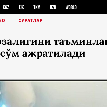
KGZ
TJK
TKM
UZB
WORLD
ЕО
СУРАТЛАР
тозалигини таъминла
н сўм ажратилади