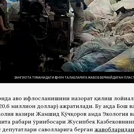
ЗАНГИОТА ТУМАНИДАГИ ҚОНУН ТАЛАБЛАРИГА ЖАВОБ БЕРМАЙДИГАН ПЛАС
онда ҳаво ифлосланишини назорат қилиш лойиҳа
20,6 миллион доллар) ажратилади. Бу ҳақда Бош в
молия вазири Жамшид Қўчқоров ҳамда Экология в
ита раҳбари ўринбосари Жусипбек Казбековнин
 депутатлари саволларига берган
жавобларида