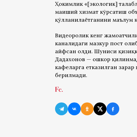
Ҳокимлик «[экологик] талаб
маиший хизмат кўрсатиш объ
қўлланилаётганини маълум қ
Видеоролик кенг жамоатчили
каналидаги мазкур пост оли
ҳайфсан олди. Шуниси қизиқ
Дадахонов — ошкор қилинмад
кафеларга етказилган зарар 
берилмади.