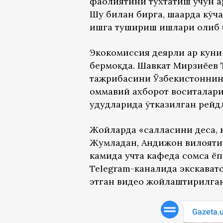
фаолиятини тўхтатиш учун ҳ
Шу билан бирга, шаҳарда кў
ишга тушириш ишлари олиб 
Экокомиссия деярли ҳар куни
бермоқда. Шавкат Мирзиёев
тажрибасини Ўзбекистоннинг
оммавий ахборот воситалари
ҳудудларида ўтказилган рейд
Жойларда «салласини деса, к
Жумладан, Андижон вилоятин
камида учта кафеда сомса ё
Telegram-каналида экскават
этган видео жойлаштирилган