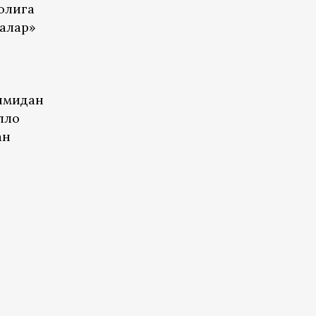
олига
алар»
кимидан
лло
ан