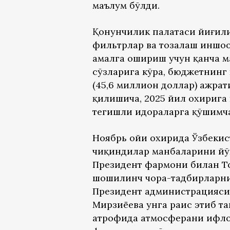
маълум бўлди.
Қонунчилик палатаси йиғили
фильтрлар ва тозалаш иншоо
амалга ошириш учун қанча м
сўзларига кўра, бюджетнинг
(45,6 миллион доллар) ажра
қилишича, 2025 йил охирига 
тегишли идораларга қўшимча
Ноябрь ойи охирида Ўзбекис
чиқиндилар манбаларини йўқ
Президент фармони билан Т
шошилинч чора-тадбирларни
Президент администрацияси р
Мирзиёева унга раис этиб т
атрофида атмосферани ифло