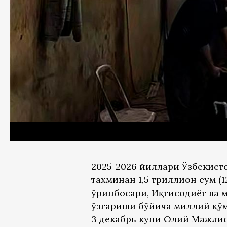
2025-2026 йиллари Ўзбекист
тахминан 1,5 триллион сўм (1
ўринбосари, Иқтисодиёт ва 
ўзгариши бўйича миллий қўм
3 декабрь куни Олий Мажлис