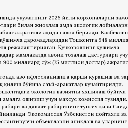
шида ҳукуматнинг 2026 йили корхоналарни зам
тлари билан жиҳозлаш ҳамда экологик лойиҳалар
аблағ ажратиши ҳақида савол берилди. Казбеков
 қўшимча даромадларидан Тошкентга 548 милли
тиш режалаштирилган. Қўчқоровнинг қўшимча
қадар мамлакатда ҳавони тозалаш дастурлари уч
 900 миллиард сўм (75 миллион доллар) ажратил
тонда ҳаво ифлосланишига қарши курашиш ва за
 қилиш бўйича саъй-ҳаракатлар кучайтирилди.
ошкентдаги экологик вазиятни яхшилаш бўйича
 амалга ошириш учун махсус комиссия тузилди.
аҳбари ва давлат раҳбарининг тўнғич қизи Саид
айинланди. Экокомиссия Ўзбекистон пойтахти ва
слантирувчи объектларни аниқлаш ва уларнинг