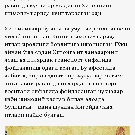
равишда кучли қор ёғадиган Хитойнинг
шимоли-шарқида кенг тарқалган эди.
Хитойликлар бу анъана учун чиройли асосни
ўйлаб топишган. Хитой шимоли-шарқида
итлар қироллиги борлигига ишонилган. Гўки
айнан ўша ердан Хитойга ит чаналарини
ясаш ва итлардан транспорт сифатида
фойдаланиш одати келган. Бу афсонада,
албатта, бир оз ҳақиқат бор: мўғуллар, эҳтимол,
анъанавий равишда итлардан транспорт
воситаси сифатида фойдаланган чукчалар
каби шимолий халқлар билан алоқада
бўлишган – мана шундан Хитойда чана
итлари пайдо бўлган.