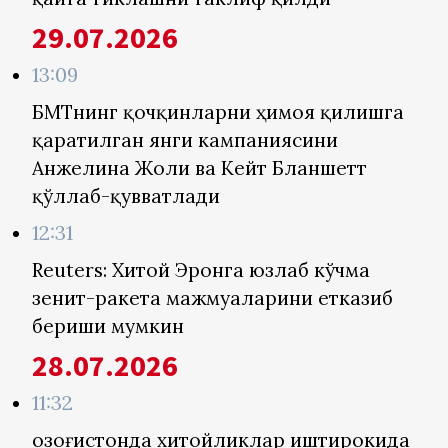
29.07.2026
13:09
БМТнинг қочқинларни ҳимоя қилишга
қаратилган янги кампаниясини
Анжелина Жоли ва Кейт Бланшетт
қўллаб-қувватлади
12:31
Reuters: Хитой Эронга юзлаб кўчма
зенит-ракета мажмуаларини етказиб
бериши мумкин
28.07.2026
11:32
Қозоғистонда хитойликлар иштирокида