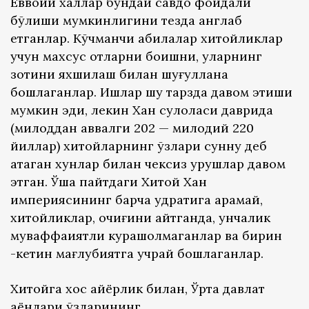
Ёввойи халқлар бундай савдо фойдали
бўлиши мумкинлигини тезда англаб
етганлар. Кўчманчи қабилалар хитойликлар
учун махсус отларни боқишни, уларнинг
зотини яхшилаш билан шуғуллана
бошлаганлар. Ишлар шу тарзда давом этиши
мумкин эди, лекин Хан сулоласи даврида
(милоддан аввалги 202 — милодий 220
йиллар) хитойларнинг ўзлари сунну деб
атаган хунлар билан чексиз урушлар давом
этган. Ўша пайтдаги Хитой Хан
империясининг барча қудратига қарамай,
хитойликлар, очиғини айтганда, унчалик
муваффақиятли курашолмаганлар ва бирин
-кетин мағлубиятга учрай бошлаганлар.
Хитойга хос айёрлик билан, Ўрта давлат
аёнлари ўзларининг