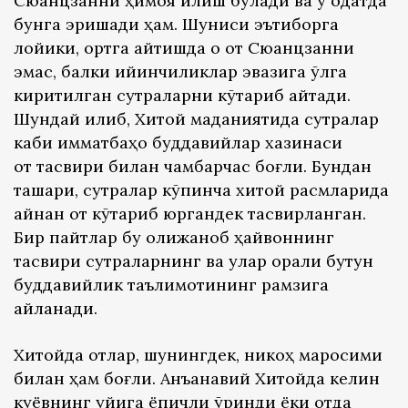
Сюанцзанни ҳимоя қилиш бўлади ва у одатда
бунга эришади ҳам. Шуниси эътиборга
лойики, ортга қайтишда оқ от Сюанцзанни
эмас, балки қийинчиликлар эвазига қўлга
киритилган сутраларни кўтариб қайтади.
Шундай қилиб, Хитой маданиятида сутралар
каби қимматбаҳо буддавийлар хазинаси
от тасвири билан чамбарчас боғлиқ. Бундан
ташқари, сутралар кўпинча хитой расмларида
айнан от кўтариб юргандек тасвирланган.
Бир пайтлар бу олижаноб ҳайвоннинг
тасвири сутраларнинг ва улар орқали бутун
буддавийлик таълимотининг рамзига
айланади.
Хитойда отлар, шунингдек, никоҳ маросими
билан ҳам боғлиқ. Анъанавий Хитойда келин
куёвнинг уйига ёпқичли ўриндиқ ёки отда