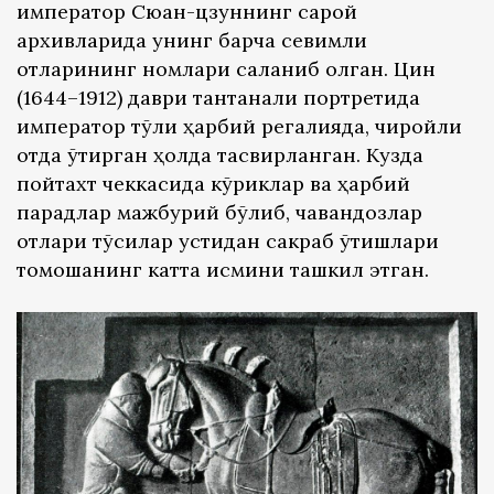
император Сюан-цзуннинг сарой
архивларида унинг барча севимли
отларининг номлари сақланиб қолган. Цин
(1644–1912) даври тантанали портретида
император тўлиқ ҳарбий регалияда, чиройли
отда ўтирган ҳолда тасвирланган. Кузда
пойтахт чеккасида кўриклар ва ҳарбий
парадлар мажбурий бўлиб, чавандозлар
отлари тўсиқлар устидан сакраб ўтишлари
томошанинг катта қисмини ташкил этган.