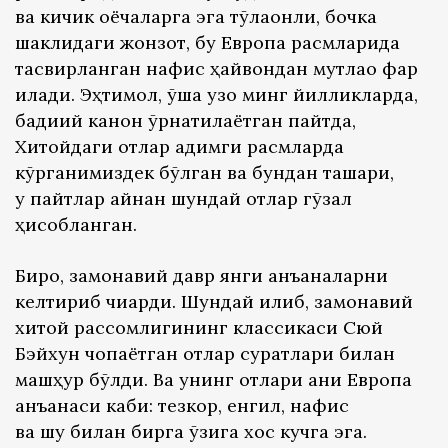
ва кичик оёқчаларга эга тўлақонли, бочка
шаклидаги жонзот, бу Европа расмларида
тасвирланган нафис ҳайвондан мутлақо фарқ
қилади. Эҳтимол, ўша узоқ минг йилликларда,
бадиий канон ўрнатилаётган пайтда,
Хитойдаги отлар қадимги расмларда
кўрганимиздек бўлган ва бундан ташқари,
у пайтлар айнан шундай отлар гўзал
ҳисобланган.
Бироқ, замонавий давр янги анъаналарни
келтириб чиқарди. Шундай қилиб, замонавий
хитой рассомлигининг классикаси Сюй
Бэйхун чопаётган отлар суратлари билан
машҳур бўлди. Ва унинг отлари аниқ Европа
анъанаси каби: тезкор, енгил, нафис
ва шу билан бирга ўзига хос кучга эга.