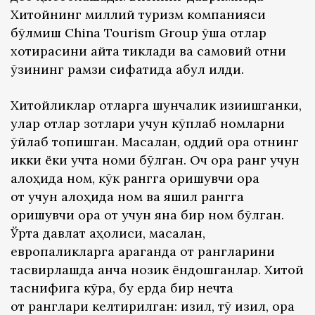
Хитойнинг миллий туризм компанияси
бўлмиш China Tourism Group ўша отлар
хотирасини қайта тиклади ва самовий отни
ўзининг рамзи сифатида қабул қилди.
Хитойликлар отларга шунчалик қизиқишганки,
улар отлар зотлари учун кўплаб номларни
ўйлаб топишган. Масалан, оддий қора отнинг
икки ёки учта номи бўлган. Оч қора ранг учун
алоҳида ном, кўк рангга қоришувчи қора
от учун алоҳида ном ва яшил рангга
қоришувчи қора от учун яна бир ном бўлган.
Ўрта давлат аҳолиси, масалан,
европаликларга қараганда от рангларини
тасвирлашда анча нозик ёндошганлар. Хитой
таснифига кўра, бу ерда бир нечта
от ранглари келтирилган: қизил, тўқ қизил, қора