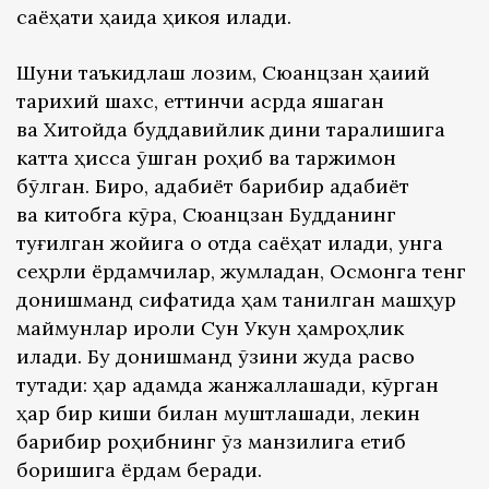
саёҳати ҳақида ҳикоя қилади.
Шуни таъкидлаш лозим, Сюанцзан ҳақиқий
тарихий шахс, еттинчи асрда яшаган
ва Хитойда буддавийлик дини тарқалишига
катта ҳисса қўшган роҳиб ва ​​таржимон
бўлган. Бироқ, адабиёт барибир адабиёт
ва китобга кўра, Сюанцзан Будданинг
туғилган жойига оқ отда саёҳат қилади, унга
сеҳрли ёрдамчилар, жумладан, Осмонга тенг
донишманд сифатида ҳам танилган машҳур
маймунлар қироли Сун Укун ҳамроҳлик
қилади. Бу донишманд ўзини жуда расво
тутади: ҳар қадамда жанжаллашади, кўрган
ҳар бир киши билан муштлашади, лекин
барибир роҳибнинг ўз манзилига етиб
боришига ёрдам беради.