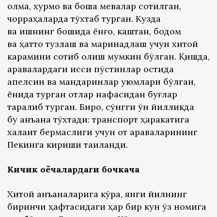
олма, хурмо ва бошқа мевалар сотилган,
чорраҳаларда тўхтаб турган. Кузда
ва қишнинг бошида ёнғоқ, каштан, бодом
ва ҳатто тузлаш ва маринадлаш учун хитой
карамини сотиб олиш мумкин бўлган. Қишда,
аравалардаги иссиқ пўстинлар остида
апелсин ва мандаринлар уюмлари бўлган,
ёнида турган отлар нафасидан буғлар
тарқалиб турган. Бироқ, сўнгги ўн йилликда
бу анъана тўхтади: транспорт ҳаракатига
халақит бермаслиги учун от араваларининг
Пекинга кириши тақиқланди.
Кичик оёқчалардаги бочкача
Хитой анъаналарига кўра, янги йилнинг
биринчи ҳафтасидаги ҳар бир кун ўз номига