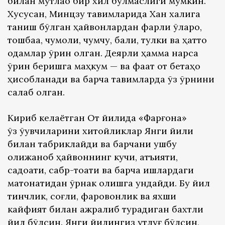
билан мутлақо бир хил бўлмаслиги мумкин.
Хусусан, Минцзу тақвимларида Хан халқига
таниш бўлган ҳайвонлардан фарқли ўлароқ,
тошбақа, чумоли, чумчуқ, балиқ, тулки ва ҳатто
одамлар ўрин олган. Деярли ҳамма нарса
ўрин беришга маҳкум — ва фақат от бетаҳо
ҳисобланади ва барча тақвимларда ўз ўрнини
сақлаб қолган.
Кириб келаётган От йилида «Фарғона»
ўз ўқувчиларини хитойликлар Янги йили
билан табриклайди ва барчани ушбу
олижаноб ҳайвоннинг кучи, қатъияти,
садоқати, сабр-тоқати ва барча ишлардаги
матонатидан ўрнак олишга ундайди. Бу йил
тинчлик, соғлиқ, фаровонлик ва яхши
кайфият билан ажралиб турадиган бахтли
йил бўлсин. Янги йилингиз қутлуғ бўлсин,