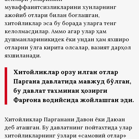
муваффақиятсизликларини хунларнинг
ажойиб отлари билан боғлашган,
хитойликлар эса бу борада уларга тенг
келолмасдилар. Аммо агар улар ҳам
душманлариникидек ёки ундан ҳам яхшироқ
отларни қўлга кирита олсалар, вазият дарҳол
яхшиланади.
Хитойликлар орзу қилган отлар
Паргана давлатида мавжуд бўлган,
бу давлат тахминан ҳозирги
Фарғона водийсида жойлашган эди.
Хитойликлар Парганани Давон ёки Даюан
деб аташган. Бу давлатнинг пойтахтида улар
хитойликларнинг ўзлари «самовий отлар»