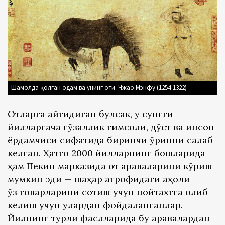
Шамолда қолган одам ва унинг оти. Чжао Мэнфу (1254-1322)
Отларга қайтидиган бўлсак, у сўнгги
йилларгача гўзаллик тимсоли, дўст ва инсон
ёрдамчиси сифатида биринчи ўринни сақлаб
келган. Ҳатто 2000 йилларнинг бошларида
ҳам Пекин марказида от араваларини кўриш
мумкин эди — шаҳар атрофидаги аҳоли
ўз товарларини сотиш учун пойтахтга олиб
келиш учун улардан фойдаланганлар.
Йилнинг турли фаслларида бу аравалардан