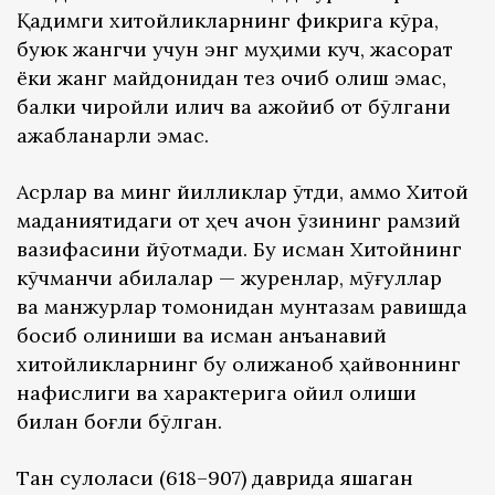
Қадимги хитойликларнинг фикрига кўра,
буюк жангчи учун энг муҳими куч, жасорат
ёки жанг майдонидан тез қочиб қолиш эмас,
балки чиройли қилич ва ажойиб от бўлгани
ажабланарли эмас.
Асрлар ва минг йилликлар ўтди, аммо Хитой
маданиятидаги от ҳеч қачон ўзининг рамзий
вазифасини йўқотмади. Бу қисман Хитойнинг
кўчманчи қабилалар — журенлар, мўғуллар
ва манжурлар томонидан мунтазам равишда
босиб олиниши ва қисман анъанавий
хитойликларнинг бу олижаноб ҳайвоннинг
нафислиги ва характерига қойил қолиши
билан боғлиқ бўлган.
Тан сулоласи (618–907) даврида яшаган