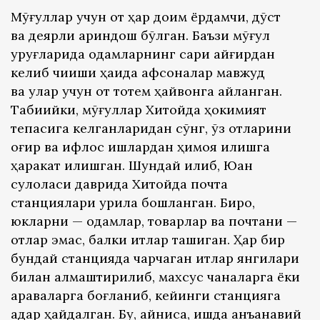
Мўғуллар учун от ҳар доим ёрдамчи, дўст
ва деярли қариндош бўлган. Баъзи мўғул
уруғларида одамларнинг сариқ айғирдан
келиб чиқиши ҳақида афсоналар мавжуд
ва улар учун от тотем ҳайвонга айланган.
Табиийки, мўғуллар Хитойда ҳокимият
тепасига келганларидан сўнг, ўз отларини
оғир ва ифлос ишлардан ҳимоя қилишга
ҳаракат қилишган. Шундай қилиб, Юан
сулоласи даврида Хитойда почта
станциялари қурила бошланган. Бироқ,
юкларни — одамлар, товарлар ва почтани —
отлар эмас, балки итлар ташиган. Ҳар бир
бундай станцияда чарчаган итлар янгилари
билан алмаштирилиб, махсус чаналарга ёки
араваларга боғланиб, кейинги станцияга
қадар ҳайдалган. Бу, айниқса, қишда анъанавий