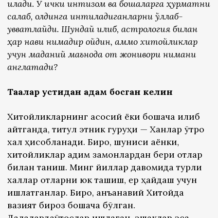
қилади. У ички интизом ва бошқаларга ҳурматни
сақлаб, олдинга интиладиганларни қўллаб-
қувватлайди. Шундай қилиб, астрология билан
ҳар нави нимадир ойдин, аммо хитойликлар
учун маданий маънода от жонивори нимани
англатади?
Тақалар устидан қадам босган келин
Хитойликларнинг асосий ёки бошқача қилиб
айтганда, титул этник гуруҳи — Ханлар ўтроқ
халқ ҳисобланади. Бироқ, шуниси аёнки,
хитойликлар қадим замонлардан бери отлар
билан таниш. Минг йиллар давомида турли
халқлар отларни юк ташиш, ер ҳайдаш учун
ишлатганлар. Бироқ, анъанавий Хитойда
вазият бироз бошқача бўлган.
Далалардақўтослар ишлаган, эшаклар эса