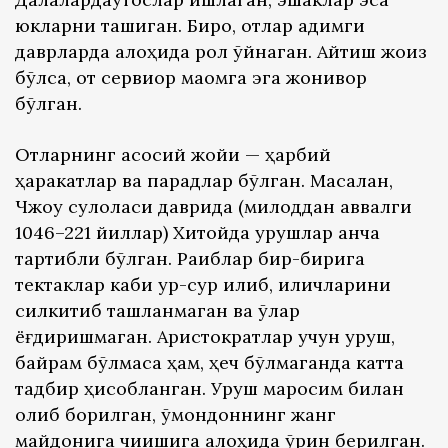
юкларни ташиган. Бироқ, отлар қадимги
даврларда алоҳида рол ўйнаган. Айтиш жоиз
бўлса, от сервиқор мақомга эга жонивор
бўлган.
Отларнинг асосий жойи — ҳарбий
ҳаракатлар ва парадлар бўлган. Масалан,
Чжоу сулоласи даврида (милоддан аввалги
1046–221 йиллар) Хитойда урушлар анча
тартибли бўлган. Рақиблар бир-бирига
тектаклар каби ур-сур қилиб, қиличларини
силкитиб ташланмаган ва ўқлар
ёғдиришмаган. Аристократлар учун уруш,
байрам бўлмаса ҳам, ҳеч бўлмаганда катта
тадбир ҳисобланган. Уруш маросим билан
олиб борилган, қўмондоннинг жанг
майдонига чиқишига алоҳида ўрин берилган.