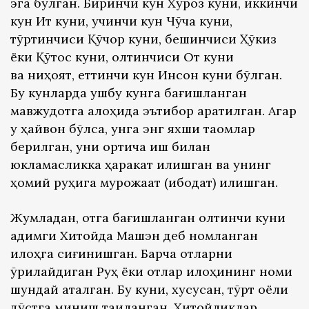
эга бўлган. Биринчи кун Хўроз куни, иккинчи
кун Ит куни, учинчи кун Чўчқа куни,
тўртинчиси Қўчқор куни, бешинчиси Ҳўкиз
ёки Қўтос куни, олтинчиси От куни
ва ниҳоят, еттинчи кун Инсон куни бўлган.
Бу кунларда ушбу кунга бағишланган
мавжудотга алоҳида эътибор қаратилган. Агар
у ҳайвон бўлса, унга энг яхши таомлар
берилган, уни ортиқча иш билан
юкламасликка ҳаракат қилишган ва унинг
ҳомий руҳига мурожаат (ибодат) қилишган.
Жумладан, отга бағишланган олтинчи куни
қадимги Хитойда Машэн деб номланган
илоҳга сиғинишган. Барча отларни
қўриқлайдиган Руҳ ёки отлар илоҳининг номи
шундай аталган. Бу куни, хусусан, тўрт оёқли
дўстга миниш тақиқланган. Хитойликлар