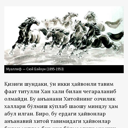
Муаллиф — Сюй Бэйхун (1895-1953)
Қизиғи шундаки, ўн икки ҳайвонли тақвим
фақат титулли Хан халқи билан чегараланиб
қолмайди. Бу анъанани Хитойнинг озчилик
халқлари бўлмиш кўплаб шаошу минцзу ҳам
қабул қилган. Бироқ, бу ердаги ҳайвонлар
анъанавий хитой тақвимидаги ҳайвонлар