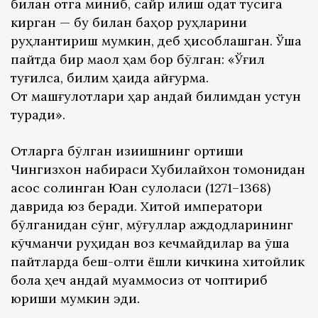
билан отга миниб, сайр қилиш одат тусига
кирган — бу билан баҳор руҳларини
руҳлантириш мумкин, деб ҳисоблашган. Ўша
пайтда бир мақол ҳам бор бўлган: «Ўғил
туғилса, билим ҳақида қайғурма.
От машғулотлари ҳар қандай билимдан устун
туради».
Отларга бўлган қизиқишнинг ортиши
Чингизхон набираси Хубилайхон томонидан
асос солинган Юан сулоласи (1271–1368)
даврида юз беради. Хитой императори
бўлганидан сўнг, мўғуллар аждодларининг
кўчманчи руҳидан воз кечмайдилар ва ўша
пайтларда беш-олти ёшли кичкина хитойлик
бола ҳеч қандай муаммосиз от чоптириб
юриши мумкин эди.