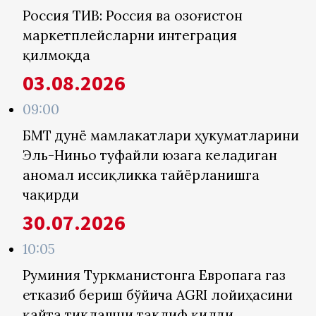
Россия ТИВ: Россия ва Қозоғистон
маркетплейсларни интеграция
қилмоқда
03.08.2026
09:00
БМТ дунё мамлакатлари ҳукуматларини
Эль-Ниньо туфайли юзага келадиган
аномал иссиқликка тайёрланишга
чақирди
30.07.2026
10:05
Руминия Туркманистонга Европага газ
етказиб бериш бўйича AGRI лойиҳасини
қайта тиклашни таклиф қилди