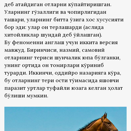
деб атайдиган отларни кўпайтиришган.
Уларнинг гўзаллиги ва чопқирлигидан
ташқари, уларнинг битта ўзига хос хусусияти
бор эди: улар қон терлашарди (аслида
хитойликлар шундай деб ўйлашган).
Бу феноменни англаш учун иккита версия
мавжуд. Биринчиси, назмий, самовий
отларнинг териси шунчалик юпқа бўлганки,
унинг ортида қон томирлари кўриниб
турарди. Иккинчи, оддийроқ назарияга кўра,
бу отларнинг тери ости тўқимасида яшовчи
паразит қуртлар туфайли юзага келган ҳолат
бўлиши мумкин.