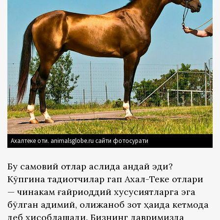
Ахалтеке оти. animalsglobe.ru сайти фотосурати
Бу самовий отлар аслида қандай эди?
Кўпгина тадқиқотчилар гап Ахал-Теке отлари
— чинакам ғайриоддий хусусиятларга эга
бўлган қадимий, олижаноб зот ҳақида кетмоқда
деб ҳисоблашади. Бизнинг давримизда