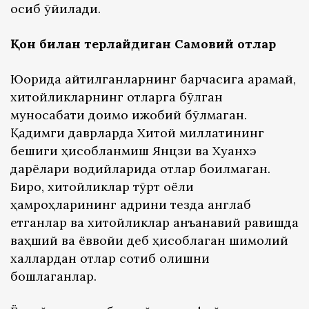
осиб қўйилади.
Қон билан терлайдиган Самовий отлар
Юқорида айтилганларнинг барчасига қарамай,
хитойликларнинг отларга бўлган
муносабати доимо ижобий бўлмаган.
Қадимги даврларда Хитой миллатининг
бешиги ҳисобланмиш Янцзи ва Хуанхэ
дарёлари водийларида отлар боқилмаган.
Бироқ, хитойликлар тўрт оёқли
ҳамроҳларининг қадрини тезда англаб
етганлар ва хитойликлар анъанавий равишда
ваҳший ва ёввойи деб ҳисоблаган шимолий
халқлардан отлар сотиб олишни
бошлаганлар.