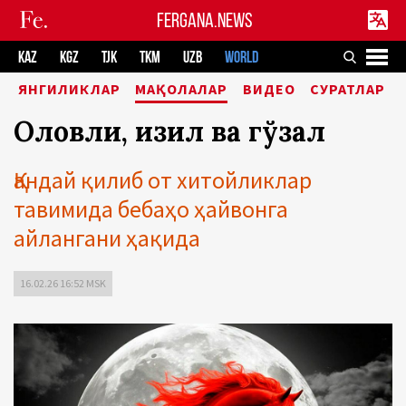
FERGANA.NEWS
KAZ
KGZ
TJK
TKM
UZB
WORLD
ЯНГИЛИКЛАР
МАҚОЛАЛАР
ВИДЕО
СУРАТЛАР
Оловли, қизил ва гўзал
Қандай қилиб от хитойликлар
тавимида бебаҳо ҳайвонга
айлангани ҳақида
16.02.26 16:52 MSK