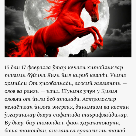
16 дан 17 февралга ўтар кечаси хитойликлар
тақвими бўйича Янги йил кириб келади. Унинг
ҳомийси От ҳисобланади, асосий элементи
—
олов ва ранги
—
қизил. Шунинг учун у Қизил
оловли от йили деб аталади. Астрологлар
келаётган йилни энергия, динамизм ва кескин
ўзгаришлар даври сифатида таърифлайдилар.
Бу давр, бир томондан, фаол ҳаракатларни,
бошқа томондан, англаш ва зукколикни талаб