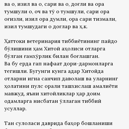
ва оқ, қизил ва оқ, сариқ ва оқ, доғли ва қора
тумшуқли оқ, оч ва тўқ оқ тумшуқли, сариқ қора
оғизли, қизил қора думли, қора сариқ тизмали,
қизил тумшуқдаги оқ доғлар ва ҳ.к.
Ҳаттоки ветеринария тиббиётининг пайдо
бўлишини ҳам Хитой аҳолиси отларга
бўлган ғамхўрлик билан боғлашган.
Ва бу ерда гап нафақат дори-дармонларга
тегишли. Бугунги кунга қадар Хитойда
отларни игна санчип даволаш ва уларнинг
ҳолатини пулс орқали ташхислаш амалиёти
мавжуд, яъни хитойликлар ҳар доим
одамларга нисбатан қўллаган тиббий
усуллар.
Тан сулоласи даврида баҳор бошланиши