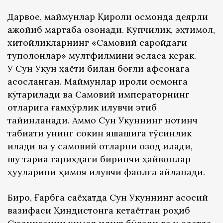
Дарвоқе, маймунлар Қироли осмонда деярли
ажойиб мартаба қозонади. Кўпчилик, эҳтимол,
хитойликларнинг «Самовий саройдаги
тўполонлар» мултфилмини эсласа керак.
У Сун Укун ҳаёти билан боғлиқ афсонага
асосланган. Маймунлар қироли осмонга
кўтарилади ва Самовий императорнинг
отларига ғамхўрлик қилувчи этиб
тайинланади. Аммо Сун Укуннинг нотинч
табиати унинг сокин яшашига тўсқинлик
қилади ва у самовий отларни озод қилади,
шу тариқа тарихдаги биринчи ҳайвонлар
ҳуқуқларини ҳимоя қилувчи фаолга айланади.
Бироқ, Ғарбга саёҳатда Сун Укуннинг асосий
вазифаси Ҳиндистонга кетаётган роҳиб