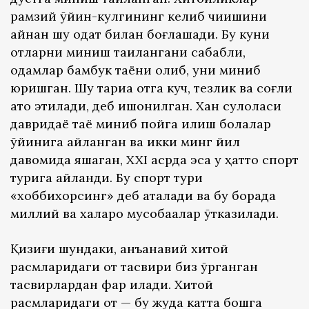
рамзий ўйин-кулгининг келиб чиқишини
айнан шу одат билан боғлашади. Бу куни
отларни миниш тақиқлангани сабабли,
одамлар бамбук таёқни олиб, уни миниб
юришган. Шу тариқа отга куч, тезлик ва соғлиқ
ато этилади, деб ишонилган. Хан сулоласи
давридаёқ таёқ миниб пойга қилиш болалар
ўйинига айланган ва икки минг йил
давомида яшаган, XXI асрда эса у ҳатто спорт
турига айланди. Бу спорт тури
«хоббихорсинг» деб аталади ва бу борада
миллий ва халқаро мусобақалар ўтказилади.
Қизиғи шундаки, анъанавий хитой
расмларидаги от тасвири биз ўрганган
тасвирлардан фарқ қилади. Хитой
расмларидаги от — бу жуда катта бошга