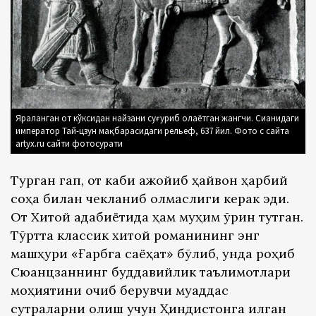
Яраланган от кўксидан найзани суғуриб олаётган жангчи. Сианидаги
император Тай-цзун мақбарасидаги рельеф, 637 йил. Фото с сайта
artyx.ru сайти фотосурати
Турган гап, от каби ажойиб ҳайвон ҳарбий
соҳа билан чекланиб қолмаслиги керак эди.
От Хитой адабиётида ҳам муҳим ўрин тутган.
Тўртта классик хитой романининг энг
машҳури «Ғарбга саёҳат» бўлиб, унда роҳиб
Сюанцзаннинг буддавийлик таълимотлари
моҳиятини очиб берувчи муқаддас
сутраларни олиш учун Ҳиндистонга қилган