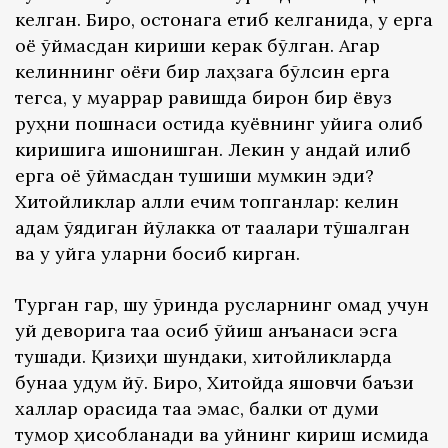
келган. Бироқ, остонага етиб келганида, у ерга
оёқ қўймасдан кириши керак бўлган. Агар
келиннинг оёғи бир лаҳзага бўлсин ерга
тегса, у муқаррар равишда бирон бир ёвуз
руҳни пошнаси остида куёвнинг уйига олиб
киришига ишонишган. Лекин у қандай қилиб
ерга оёқ қўймасдан тушиши мумкин эди?
Хитойликлар ақлли ечим топганлар: келин
қадам қўядиган йўлакка от тақалари тўшалган
ва у уйга уларни босиб кирган.
Турган гар, шу ўринда русларнинг омад учун
уй деворига тақа осиб қўйиш анъанаси эсга
тушади. Қизиҳи шундаки, хитойликларда
бунақа удум йўқ. Бироқ, Хитойда яшовчи баъзи
халқлар орасида тақа эмас, балки от думи
тумор ҳисобланади ва уйнинг кириш қисмида