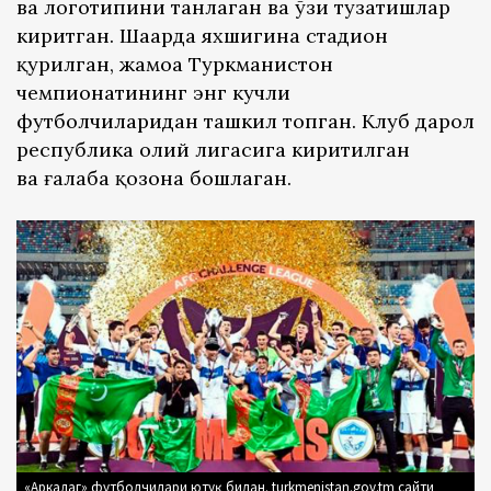
ва логотипини танлаган ва ўзи тузатишлар
киритган. Шаҳарда яхшигина стадион
қурилган, жамоа Туркманистон
чемпионатининг энг кучли
футболчиларидан ташкил топган. Клуб дарҳол
республика олий лигасига киритилган
ва ғалаба қозона бошлаган.
«Аркадаг» футболчилари ютуқ билан. turkmenistan.gov.tm сайти