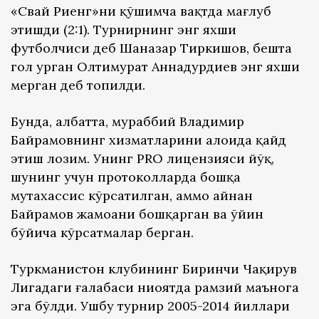
«Свай Риенг»ни қўшимча вақтда мағлуб
этишди (2:1). Турнирнинг энг яхши
футболчиси деб Шаназар Тиркишов, бешта
гол урган Олтимурат Аннадурдиев энг яхши
мерган деб топилди.
Бунда, албатта, мураббий Владимир
Байрамовнинг хизматларини алоҳида қайд
этиш лозим. Унинг PRO лицензияси йўқ,
шунинг учун протоколларда бошқа
мутахассис кўрсатилган, аммо айнан
Байрамов жамоани бошқарган ва ўйин
бўйича кўрсатмалар берган.
Туркманистон клубининг Биринчи Чақирув
Лигадаги ғалабаси ниҳоятда рамзий маънога
эга бўлди. Ушбу турнир 2005-2014 йиллари