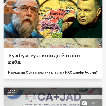
Булбул гул ишқида ёнгани
каби
Марказий Осиё мамлакатларига МҲО хавфи борми?
22.12
Сурат