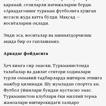
қарамай, сезиларли натижаларни берди.
«Аркадаг»нинг туркман футболига қўшган
ҳиссаси жуда катта бўлди. Мақсад —
воситаларни оқлади.
Энди эса, воситалар ва миннатдорчилик
ҳақида бир оз гаплашамиз.
Аркадаг фойдасига
Ҳеч кимга сир эмаски, Туркманистонда
талабалар ва давлат сектори ходимлари
турли оммавий тадбирларда иштирок этишга
мажбур қилинади. Шу жумладан спортга ҳам.
Футбол ўйинлари бундан мустасно эмас.
Туркманистон клублари ёки миллий терма
жамоалари иштирокидаги халқаро