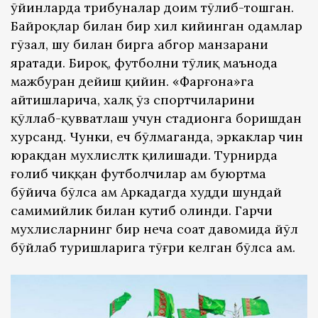
ўйинларда трибуналар доим тўлиб-тошган.
Байроқлар билан бир хил кийинган одамлар
гўзал, шу билан бирга абгор манзарани
яратади. Бироқ, футболни тўлиқ маънода
мажбуран дейиш қийин. «Фарғона»га
айтишларича, халқ ўз спортчиларини
қўллаб-қувватлаш учун стадионга боришдан
хурсанд. Чунки, ҳеч бўлмаганда, эркаклар чин
юракдан мухлислтк қилишади. Турнирда
ғолиб чиққан футболчилар ҳам буюртма
бўйича бўлса ҳам Аркадагда худди шундай
самимийлик билан кутиб олинди. Гарчи
мухлисларнинг бир неча соат давомида йўл
бўйлаб туришларига тўғри келган бўлса ҳам.