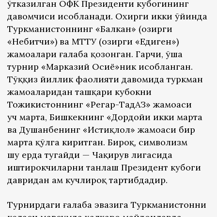
ўтказилган ОФК Президенти кубогининг
давомчиси ҳисобланади. Охирги икки ўйинда
Туркманистоннинг «Балкан» (ҳозирги
«Небитчи») ва МТТУ (ҳозирги «Едиген»)
жамоалари ғалаба қозонган. Гарчи, ўша
турнир «Марказий Осиё»ник ҳисобланган.
Тўққиз йиллик фаолияти давомида туркман
жамоаларидан ташқари кубокни
Тожикистоннинг «Регар-ТадАЗ» жамоаси
уч марта, Бишкекнинг «Дордойи икки марта
ва Душанбенинг «Истиқлол» жамоаси бир
марта қўлга киритган. Бироқ, символизм
шу ерда тугайди — Чақирув лигасида
иштирокчиларни танлаш Президент кубоги
давридан ҳам кучлироқ тартибдадир.
Турнирдаги ғалаба эвазига Туркманистонни