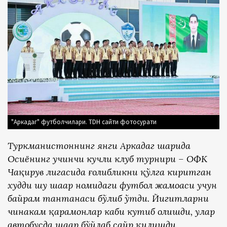
"Аркадаг" футболчилари. TDH сайти фотосурати
Туркманистоннинг янги Аркадаг шаҳрида
Осиёнинг учинчи кучли клуб турнири – ОФК
Чақирув лигасида ғолибликни қўлга киритган
худди шу шаҳар номидаги футбол жамоаси учун
байрам тантанаси бўлиб ўтди. Йигитларни
чинакам қаҳрамонлар каби кутиб олишди, улар
автобусда шаҳар бўйлаб сайр қилишди,