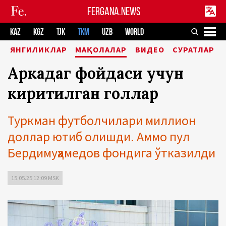
FERGANA.NEWS
KAZ
KGZ
TJK
TKM
UZB
WORLD
ЯНГИЛИКЛАР
МАҚОЛАЛАР
ВИДЕО
СУРАТЛАР
Аркадаг фойдаси учун
киритилган голлар
Туркман футболчилари миллион
доллар ютиб олишди. Аммо пул
Бердимуҳамедов фондига ўтказилди
15.05.25 12:09 MSK