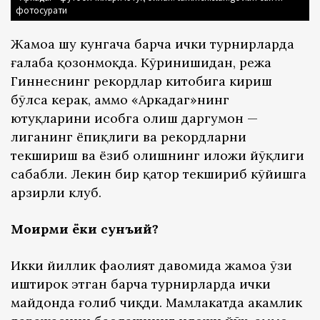
фотосурати
Жамоа шу кунгача барча ички турнирларда
ғалаба қозонмоқда. Кўринишидан, режа
Гиннеснинг рекордлар китобига кириш
бўлса керак, аммо «Аркадаг»нинг
ютуқларини ҳисобга олиш даргумон —
лиганинг ёпиқлиги ва рекордларни
текшириш ва ёзиб олишнинг иложи йўқлиги
сабабли. Лекин бир қатор текшириб кўйишга
арзирли клуб.
Моҳирми ёки сунъий?
Икки йиллик фаолият давомида жамоа ўзи
иштирок этган барча турнирларда ички
майдонда ғолиб чиқди. Мамлакатда ҳакамлик