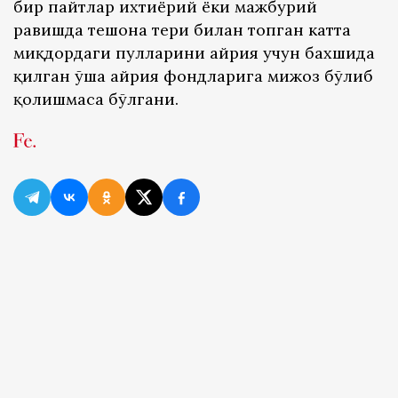
бир пайтлар ихтиёрий ёки мажбурий
равишда тешона тери билан топган катта
миқдордаги пулларини ҳайрия учун бахшида
қилган ўша ҳайрия фондларига мижоз бўлиб
қолишмаса бўлгани.