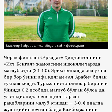
Владимир Байрамов. metaratings.ru сайти фотосурати
Чорак финалда «Аркадаг» Ҳиндистоннинг
«Ист-Бенгал» жамоасини ишончли тарзда
мағлуб этди (2:1, 1:0). Ярим финалда эса у яна
бир бор ўзини ҳафа қилган «Ал-Араби» билан
тўқнаш келди. Туркманистонликлар биринчи
ўйинда 0:2 ҳисобида мағлуб бўлган бўлса-да,
ўз стадионида сенсацион тарзда
рақибларини маҳлуб этишди — 3:0. Финалда
жуда қийин кечган баҳсда Камбоджанинг