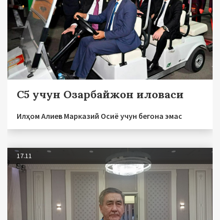
С5 учун Озарбайжон иловаси
Илҳом Алиев Марказий Осиё учун бегона эмас
17.11