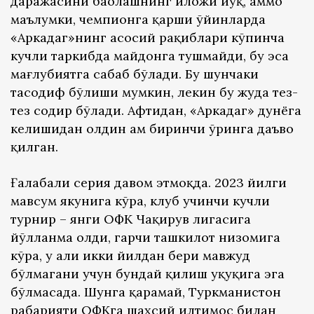
даражасини баҳолашнинг иложи йўқ, аммо
маълумки, чемпионга қарши ўйинларда
«Аркадаг»нинг асосий рақиблари кўпинча
кучли таркибда майдонга тушмайди, бу эса
мағлубиятга сабаб бўлади. Бу шунчаки
тасодиф бўлиши мумкин, лекин бу жуда тез-
тез содир бўлади. Афтидан, «Аркадаг» дунёга
келишидан олдин ҳам биринчи ўринга даъво
қилган.
Ғалабали серия давом этмоқда. 2023 йилги
мавсум якунига кўра, клуб учинчи кучли
турнир – янги ОФК Чақирув лигасига
йўлланма олди, гарчи ташкилот низомига
кўра, у ҳали икки йилдан бери мавжуд
бўлмагани учун бундай қилиш ҳуқуқига эга
бўлмасада. Шунга қарамай, Туркманистон
раҳбарияти ОФКга шахсий илтимос билан