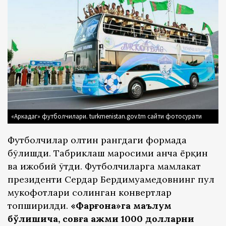
«Аркадаг» футболчилари. turkmenistan.gov.tm сайти фотосурати
Футболчилар олтин рангдаги формада
бўлишди. Табриклаш маросими анча ёрқин
ва ижобий ўтди. Футболчиларга мамлакат
президенти Сердар Бердимуҳамедовнинг пул
мукофотлари солинган конвертлар
топширилди.
«Фарғона»га маълум
бўлишича, совға ҳажми 1000 долларни