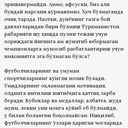
эришавермайди. Аммо, афсуски, биз ҳали
бундай нарсани кўрмаяпмиз. Ҳеч бўлмаганда
очиқ тарзда. Наҳотки, дунёнинг газга бой
давлатларидан бири бўлмиш Туркманистон
раҳбарияти шу қишда пулни тежаш учун
хориждаги йиғинга ҳам жўнатиб юбормаган
чемпионларга муносиб рағбатлантириш учун
имкониятга эга бўлмаган бўлса?
Футболчиларнинг ва умуман
спортчиларнинг кўнгли нозик бўлади.
Умидларнинг оқланмагани мотивация,
олдинга интилиш иштиёқига қаттиқ зарба
беради. Кубоклар ва медаллар, албатта, жуда
муҳим, лекин уни нонга қўйиб еб бўлмайди,
у билан болангни боқолмайсан. Ишқилиб,
футболчиларнинг ўзлари қариган чоғларида