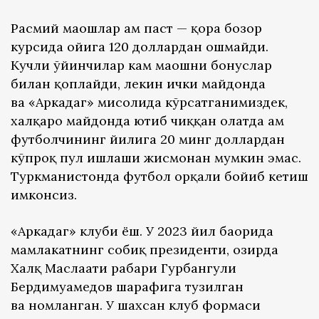
Расмий маошлар ҳам паст — қора бозор
курсида ойига 120 доллардан ошмайди.
Кучли ўйинчилар кам маошни бонуслар
билан қоплайди, лекин ички майдонда
ва «Аркадаг» мисолида кўрсатганимиздек,
халқаро майдонда ютиб чиққан ҳолатда ҳам
футболчининг йилига 20 минг доллардан
кўпроқ пул ишлаши жисмонан мумкин эмас.
Туркманистонда футбол орқали бойиб кетиш
имконсиз.
«Аркадаг» клуби ёш. У 2023 йил баҳорида
мамлакатнинг собиқ президенти, ҳозирда
Халқ Маслаҳати раҳбари Гурбангули
Бердимуҳамедов шарафига тузилган
ва номланган. У шахсан клуб формаси