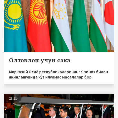
Олтовлон учун сакэ
Марказий Осиё республикаларининг Япония билан
яқинлашувида кўз илғамас масалалар бор
28.11