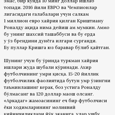
эмас, бир кунда 10 минг доллар ишлаб
топади. 2016 йили ЕВРО ва Чемпионлар
лигасидаги ғалабалари учун салкам
1 миллион евро хайрия қилган Криштиану
Роналду ҳақида нима дейиш ҳам мумкин. Аммо
бу унинг шахсий ташаббуси ва бу ерда
у ўз брендини дунёга илгари сурганди.
Бу пуллар Кришга юз баравар бўлиб қайтган.
Шунинг учун бу ўринда туркман хайрия
ишлари жуда шубҳали кўринади. Ахир
футболчининг умри қисқа. 15-20 йиллик
футболчилик фаолиятида бутун умр ўзингни
таъминлашинг керак, боз устига Роналду
бўлмасанг ва 120 доллар маош олсанг.
«Аркадаг» жамоасининг ҳеч бир футболчиси
ёки ходимларининг молиявий
қийинчиликлари йўқ эканига, улар ушбу