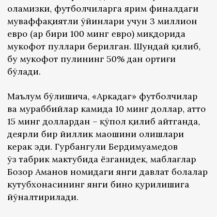
оламизки, футболчиларга ярим финалдаги
муваффақиятли ўйинлари учун 3 миллион
евро (ҳар бири 100 минг евро) миқдорида
мукофот пуллари берилган. Шундай қилиб,
бу мукофот пулининг 50% дан ортиғи
бўлади.
Маълум бўлишича, «Аркадаг» футболчилар
ва мураббийлар камида 10 минг доллар, ҳатто
15 минг доллардан – қўпол қилиб айтганда,
деярли бир йиллик маошини олишлари
керак эди. Гурбангули Бердимуҳамедов
ўз табрик мактубида ёзганидек, маблағлар
Бозор Аманов номидаги янги давлат болалар
кутубхонасининг янги бино қурилишига
йўналтирилади.