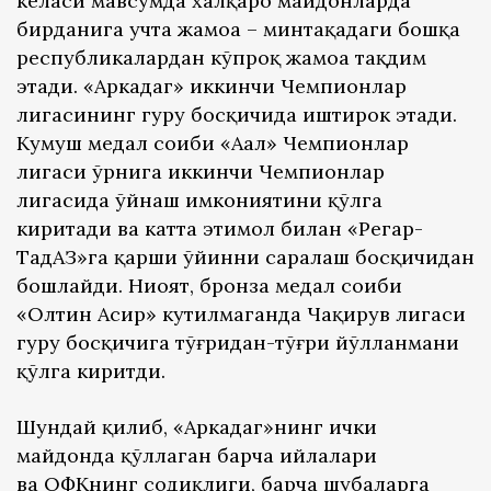
келаси мавсумда халқаро майдонларда
бирданига учта жамоа – минтақадаги бошқа
республикалардан кўпроқ жамоа тақдим
этади. «Аркадаг» иккинчи Чемпионлар
лигасининг гуруҳ босқичида иштирок этади.
Кумуш медал соҳиби «Аҳал» Чемпионлар
лигаси ўрнига иккинчи Чемпионлар
лигасида ўйнаш имкониятини қўлга
киритади ва катта эҳтимол билан «Регар-
ТадАЗ»га қарши ўйинни саралаш босқичидан
бошлайди. Ниҳоят, бронза медал соҳиби
«Олтин Асир» кутилмаганда Чақирув лигаси
гуруҳ босқичига тўғридан-тўғри йўлланмани
қўлга киритди.
Шундай қилиб, «Аркадаг»нинг ички
майдонда қўллаган барча ҳийлалари
ва ОФКнинг содиқлиги, барча шубҳаларга