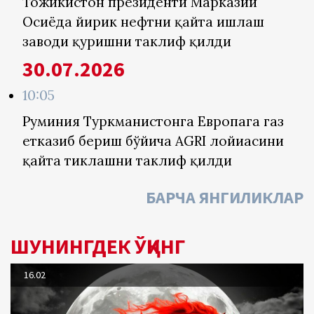
Тожикистон президенти Марказий
Осиёда йирик нефтни қайта ишлаш
заводи қуришни таклиф қилди
30.07.2026
10:05
Руминия Туркманистонга Европага газ
етказиб бериш бўйича AGRI лойиҳасини
қайта тиклашни таклиф қилди
БАРЧА ЯНГИЛИКЛАР
ШУНИНГДЕК ЎҚИНГ
16.02