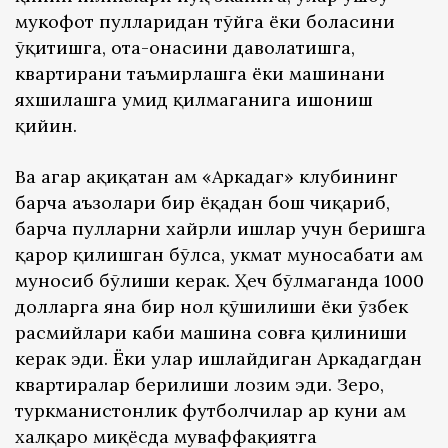
мукофот пулларидан тўйга ёки боласини
ўқитишга, ота-онасини даволатишга,
квартирани таъмирлашга ёки машинани
яхшилашга умид қилмаганига ишониш
қийин.
Ва агар ҳақиқатан ҳам «Аркадаг» клубининг
барча аъзолари бир ёқадан бош чиқариб,
барча пулларни хайрли ишлар учун беришга
қарор қилишган бўлса, ҳукмат муносабати ҳам
муносиб бўлиши керак. Ҳеч бўлмаганда 1000
долларга яна бир нол қўшилиши ёки ўзбек
расмийлари каби машина совға қилиниши
керак эди. Ёки улар ишлайдиган Аркадагдан
квартиралар берилиши лозим эди. Зеро,
туркманистонлик футболчилар ҳар куни ҳам
халқаро миқёсда муваффақиятга