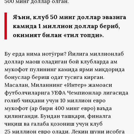
500 минг доллар олган.
Яъни, клуб 50 минг доллар эвазига
камида 1 миллион доллар бериб,
ҳокимият билан «тил топди».
Бу ерда нима нотўғри? Йилига миллионлаб
доллар маош оладиган бой клубларда ҳам
мукофот пулининг камида ярми миқдорида
бонуслар бериш одат тусига кирган.
Масалан, Миланнинг «Интер» жамоаси
футболчиларига УEФА Чемпионлар лигасида
ғолиб чиққани учун 10 миллион евро
мукофот (ҳар бири 400 минг евро) ваъда
қилинганди. Бундан ташқари, финалга
чиқиш ва ғалаба қозониш учун клуб
25 миллион евро олади. Лекин шуни ҳисобга