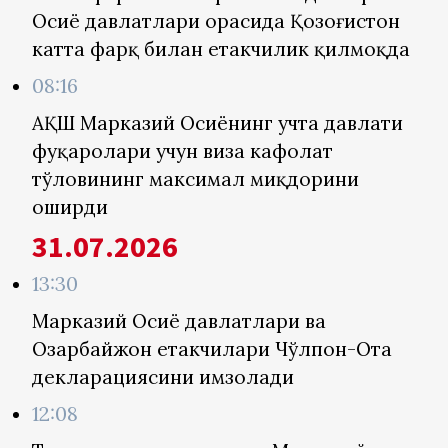
Осиё давлатлари орасида Қозоғистон
катта фарқ билан етакчилик қилмоқда
08:16
АҚШ Марказий Осиёнинг учта давлати
фуқаролари учун виза кафолат
тўловининг максимал миқдорини
оширди
31.07.2026
13:30
Марказий Осиё давлатлари ва
Озарбайжон етакчилари Чўлпон-Ота
декларациясини имзолади
12:08