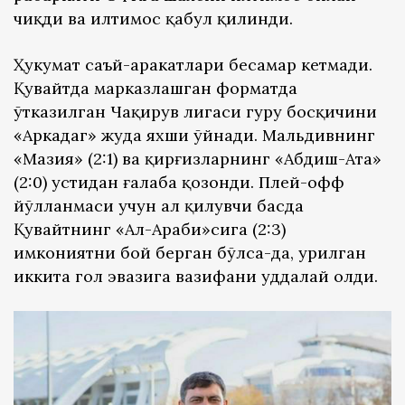
чиқди ва илтимос қабул қилинди.
Ҳукумат саъй-ҳаракатлари бесамар кетмади.
Қувайтда марказлашган форматда
ўтказилган Чақирув лигаси гуруҳ босқичини
«Аркадаг» жуда яхши ўйнади. Мальдивнинг
«Мазия» (2:1) ва қирғизларнинг «Абдиш-Ата»
(2:0) устидан ғалаба қозонди. Плей-офф
йўлланмаси учун ҳал қилувчи баҳсда
Қувайтнинг «Ал-Араби»сига (2:3)
имкониятни бой берган бўлса-да, урилган
иккита гол эвазига вазифани уддалай олди.