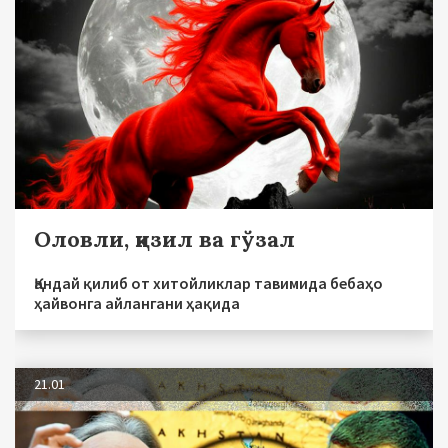
Оловли, қизил ва гўзал
Қандай қилиб от хитойликлар тавимида бебаҳо
ҳайвонга айлангани ҳақида
21.01