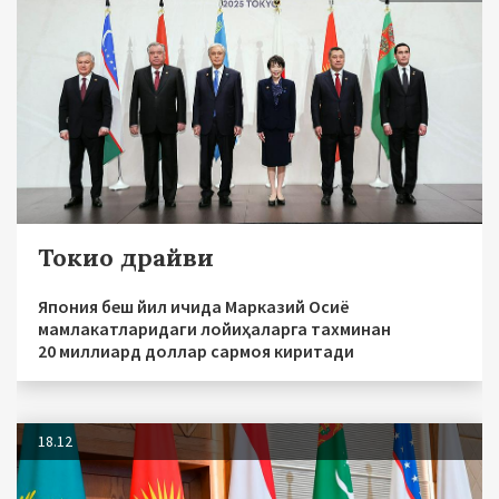
Токио драйви
Япония беш йил ичида Марказий Осиё
мамлакатларидаги лойиҳаларга тахминан
20 миллиард доллар сармоя киритади
18.12