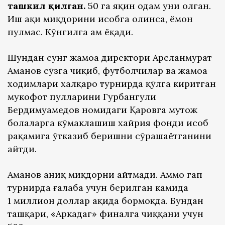
ташкил қилган.
50 га яқин одам уни олган.
Иш ҳақи миқдорини ҳисобга олинса, ёмон
пулмас. Кўнгилга ҳам ёқади.
Шундан сўнг жамоа директори Арсланмурат
Аманов сўзга чиқиб, футболчилар ва жамоа
ходимлари халқаро турнирда қўлга киритган
мукофот пулларини Гурбангули
Бердимуҳамедов номидаги Қаровга муҳтож
болаларга кўмаклашиш хайрия фонди ҳисоб
рақамига ўтказиб беришни сўрашаётганини
айтди.
Аманов аниқ миқдорни айтмади. Аммо гап
турнирда ғалаба учун берилган камида
1 миллион доллар ҳақида бормоқда. Бундан
ташқари, «Аркадаг» финалга чиққани учун