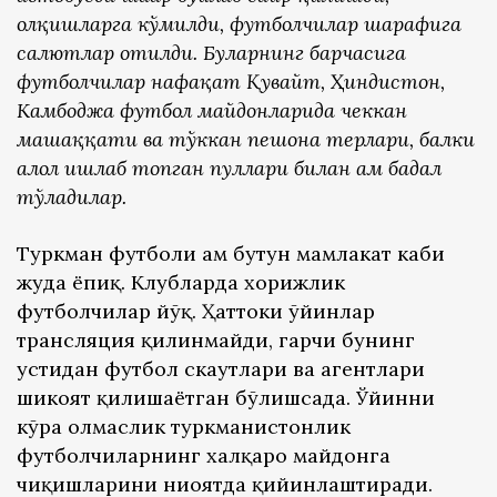
олқишларга кўмилди, футболчилар шарафига
салютлар отилди. Буларнинг барчасига
футболчилар нафақат Қувайт, Ҳиндистон,
Камбоджа футбол майдонларида чеккан
машаққати ва тўккан пешона терлари, балки
ҳалол ишлаб топган пуллари билан ҳам бадал
тўладилар.
Туркман футболи ҳам бутун мамлакат каби
жуда ёпиқ. Клубларда хорижлик
футболчилар йўқ. Ҳаттоки ўйинлар
трансляция қилинмайди, гарчи бунинг
устидан футбол скаутлари ва агентлари
шикоят қилишаётган бўлишсада. Ўйинни
кўра олмаслик туркманистонлик
футболчиларнинг халқаро майдонга
чиқишларини ниҳоятда қийинлаштиради.