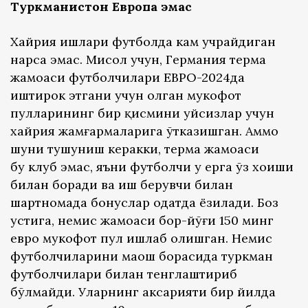
Туркманистон Европа эмас
Хайрия ишлари футболда кам учрайдиган
нарса эмас. Мисол учун, Германия терма
жамоаси футболчилари ЕВРО-2024да
иштирок этгани учун олган мукофот
пулларининг бир қисмини уйсизлар учун
хайрия жамғармаларига ўтказишган. Аммо
шуни тушуниш керакки, терма жамоаси
бу клуб эмас, яъни футболчи у ерга ўз хоҳиши
билан боради ва иш берувчи билан
шартномада бонуслар одатда ёзилади. Боз
устига, немис жамоаси бор-йўғи 150 минг
евро мукофот пул ишлаб олишган. Немис
футболчиларини маош борасида туркман
футболчилари билан тенглаштириб
бўлмайди. Уларнинг аксарияти бир йилда