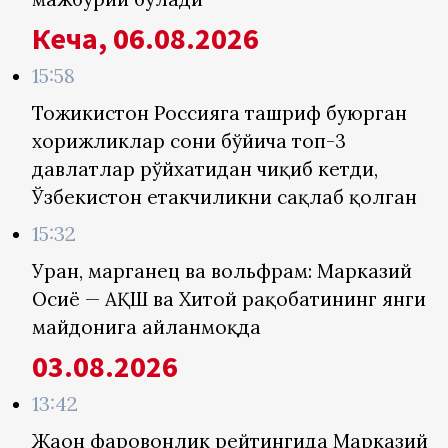
Кеча, 06.08.2026
15:58
Тожикистон Россияга ташриф буюрган
хорижликлар сони бўйича топ-3
давлатлар рўйхатидан чиқиб кетди,
Ўзбекистон етакчиликни сақлаб қолган
15:32
Уран, марганец ва вольфрам: Марказий
Осиё — АҚШ ва Хитой рақобатининг янги
майдонига айланмоқда
03.08.2026
13:42
Жаҳон фаровонлик рейтингида Марказий